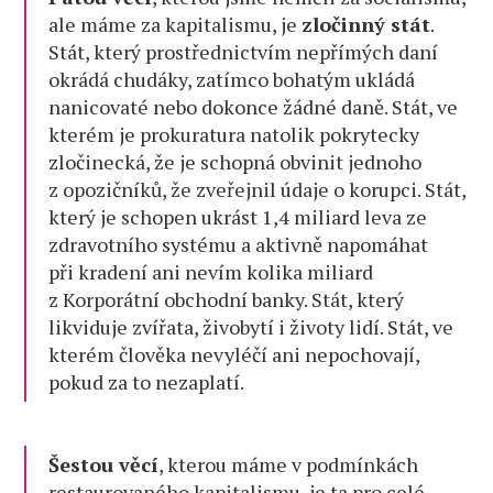
ale máme za kapitalismu, je
zločinný stát
.
Stát, který prostřednictvím nepřímých daní
okrádá chudáky, zatímco bohatým ukládá
nanicovaté nebo dokonce žádné daně. Stát, ve
kterém je prokuratura natolik pokrytecky
zločinecká, že je schopná obvinit jednoho
z opozičníků, že zveřejnil údaje o korupci. Stát,
který je schopen ukrást 1,4 miliard leva ze
zdravotního systému a aktivně napomáhat
při kradení ani nevím kolika miliard
z Korporátní obchodní banky. Stát, který
likviduje zvířata, živobytí i životy lidí. Stát, ve
kterém člověka nevyléčí ani nepochovají,
pokud za to nezaplatí.
Šestou věcí
, kterou máme v podmínkách
restaurovaného kapitalismu, je ta pro celé