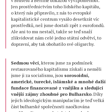
v Bruselu a Berlíně dokážou vyvzpomenout.
Jen prostřednictvím toho lidského kapitálu,
o který nás připravilo, z nás to evropské
kapitalistické centrum vysálo desetkrát víc
prostředků, než jsme dostali zpět z eurofondů.
Ale ani to mu nestačí, takže se teď snaží
zlikvidovat nám celé jedno státní odvětví, to
dopravní, aby tak obohatilo své oligarchy.
Sedmou věcí
, kterou jsme za podmínek
restaurovaného kapitalismu získali a neměli
jsme ji za socialismu, jsou
sorosoidní,
americké, turecké, islámské a mnohé další
fundace financované z vnějšku a sledující
vnější zájmy zhoubné pro Bulharsko
. Díky
jejich ideologickým manipulacím je teď velká
část bulharské společnosti naočkována