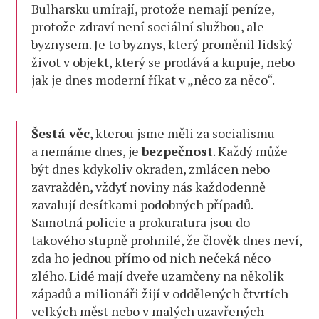
Bulharsku umírají, protože nemají peníze,
protože zdraví není sociální službou, ale
byznysem. Je to byznys, který proměnil lidský
život v objekt, který se prodává a kupuje, nebo
jak je dnes moderní říkat v „něco za něco“.
Šestá věc
, kterou jsme měli za socialismu
a nemáme dnes, je
bezpečnost
. Každý může
být dnes kdykoliv okraden, zmlácen nebo
zavražděn, vždyť noviny nás každodenně
zavalují desítkami podobných případů.
Samotná policie a prokuratura jsou do
takového stupně prohnilé, že člověk dnes neví,
zda ho jednou přímo od nich nečeká něco
zlého. Lidé mají dveře uzamčeny na několik
západů a milionáři žijí v oddělených čtvrtích
velkých měst nebo v malých uzavřených