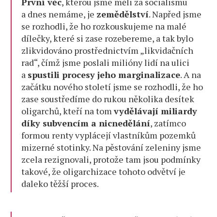
První věc
, kterou jsme měli za socialismu
a dnes nemáme, je
zemědělství
. Napřed jsme
se rozhodli, že ho rozkouskujeme na malé
dílečky, které si zase rozebereme, a tak bylo
zlikvidováno prostřednictvím „likvidačních
rad“, čímž jsme poslali milióny lidí na ulici
a
spustili procesy jeho marginalizace
. A na
začátku nového století jsme se rozhodli, že ho
zase soustředíme do rukou několika desítek
oligarchů, kteří na tom
vydělávají miliardy
díky subvencím a nicnedělání
, zatímco
formou renty vyplácejí vlastníkům pozemků
mizerné stotinky. Na pěstování zeleniny jsme
zcela rezignovali, protože tam jsou podmínky
takové, že oligarchizace tohoto odvětví je
daleko těžší proces.