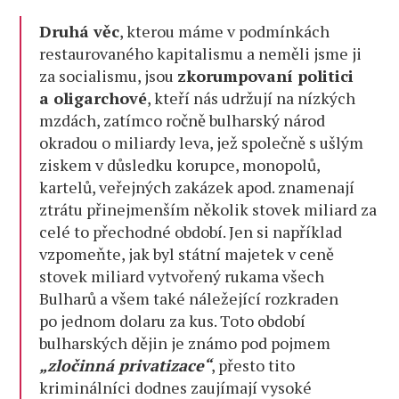
Druhá věc
, kterou máme v podmínkách
restaurovaného kapitalismu a neměli jsme ji
za socialismu, jsou
zkorumpovaní politici
a oligarchové
, kteří nás udržují na nízkých
mzdách, zatímco ročně bulharský národ
okradou o miliardy leva, jež společně s ušlým
ziskem v důsledku korupce, monopolů,
kartelů, veřejných zakázek apod. znamenají
ztrátu přinejmenším několik stovek miliard za
celé to přechodné období. Jen si například
vzpomeňte, jak byl státní majetek v ceně
stovek miliard vytvořený rukama všech
Bulharů a všem také náležející rozkraden
po jednom dolaru za kus. Toto období
bulharských dějin je známo pod pojmem
„zločinná privatizace“
, přesto tito
kriminálníci dodnes zaujímají vysoké