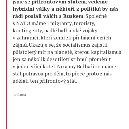
jsme se
přífrontovým státem
,
vedeme
hybridní války a někteří z politiků by nás
rádi poslali válčit s Ruskem
. Společně
s NATO máme i migranty, teroristy,
kontingenty, padlé bulharské vojáky
v zahraničí, kteří zemřeli při hájení cizích
zájmů. Ukazuje se, že socialismus zajistil
půlstoletý mír na planetě, kterou kapitalismus
jen za několik desetiletí stihnul přeměnit
v jeden vřící kotel. No a my Bulhaři se máme
stát potravou pro děla, to přece proto z nás
udělali ten přífrontový stát.
Reklama