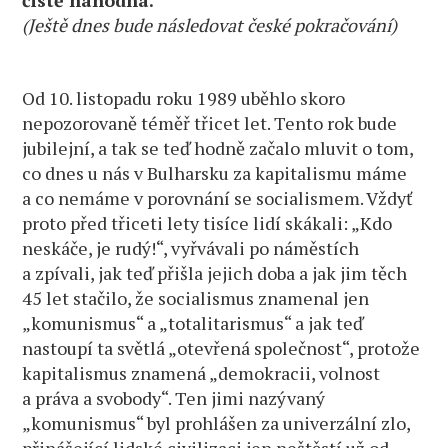
čistě náhodná.
(Ještě dnes bude následovat české pokračování)
Od 10. listopadu roku 1989 uběhlo skoro
nepozorovaně téměř třicet let. Tento rok bude
jubilejní, a tak se teď hodně začalo mluvit o tom,
co dnes u nás v Bulharsku za kapitalismu máme
a co nemáme v porovnání se socialismem. Vždyť
proto před třiceti lety tisíce lidí skákali: „Kdo
neskáče, je rudý!“, vyřvávali po náměstích
a zpívali, jak teď přišla jejich doba a jak jim těch
45 let stačilo, že socialismus znamenal jen
„komunismus“ a „totalitarismus“ a jak teď
nastoupí ta světlá „otevřená společnost“, protože
kapitalismus znamená „demokracii, volnost
a práva a svobody“. Ten jimi nazývaný
„komunismus“ byl prohlášen za univerzální zlo,
přinášející lidské civilizaci jen neštěstí už od