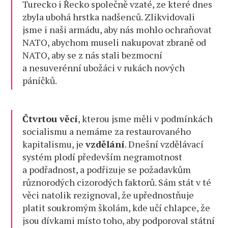
Turecko i Řecko společně vzaté, ze které dnes
zbyla ubohá hrstka nadšenců. Zlikvidovali
jsme i naši armádu, aby nás mohlo ochraňovat
NATO, abychom museli nakupovat zbraně od
NATO, aby se z nás stali bezmocní
a nesuverénní ubožáci v rukách nových
páníčků.
Čtvrtou věcí
, kterou jsme měli v podmínkách
socialismu a nemáme za restaurovaného
kapitalismu, je
vzdělání
. Dnešní vzdělávací
systém plodí především negramotnost
a podřadnost, a podřizuje se požadavkům
různorodých cizorodých faktorů. Sám stát v té
věci natolik rezignoval, že upřednostňuje
platit soukromým školám, kde učí chlapce, že
jsou dívkami místo toho, aby podporoval státní