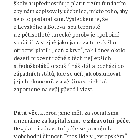
školy a upřednostňuje platit cizím fundacím,
aby nám sepisovaly učebnice, místo toho, aby
se o to postaral sám. Výsledkem je, že
z Levského a Boteva jsou teroristé
a z pětisetleté turecké poroby je „pokojné
soužití“. A stejně jako jsme za tureckého
otroctví platili „daň z krve“, tak i dnes okolo
deseti procent ročně z těch nejlepších
středoškoláků opouští náš stát a odchází do
západních států, kde se učí, jak obsluhovat
jejich ekonomiky a většina z nich tak
zapomene na svůj původ i vlast.
Pátá věc
, kterou jsme měli za socialismu
a nemáme za kapitalismu, je
zdravotní péče
.
Bezplatná zdravotní péče se proměnila
v obchodní činnost. Dnes lidé v „evropském“