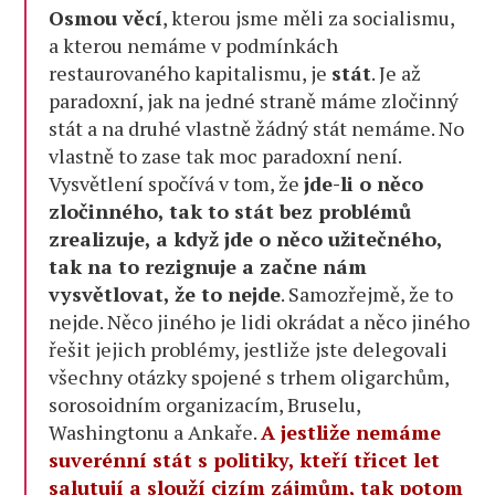
Osmou věcí
, kterou jsme měli za socialismu,
a kterou nemáme v podmínkách
restaurovaného kapitalismu, je
stát
. Je až
paradoxní, jak na jedné straně máme zločinný
stát a na druhé vlastně žádný stát nemáme. No
vlastně to zase tak moc paradoxní není.
Vysvětlení spočívá v tom, že
jde-li o něco
zločinného, tak to stát bez problémů
zrealizuje, a když jde o něco užitečného,
tak na to rezignuje a začne nám
vysvětlovat, že to nejde
. Samozřejmě, že to
nejde. Něco jiného je lidi okrádat a něco jiného
řešit jejich problémy, jestliže jste delegovali
všechny otázky spojené s trhem oligarchům,
sorosoidním organizacím, Bruselu,
Washingtonu a Ankaře.
A jestliže nemáme
suverénní stát s politiky, kteří třicet let
salutují a slouží cizím zájmům, tak potom