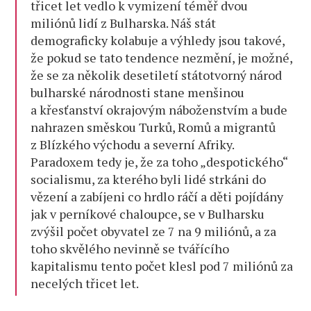
třicet let vedlo k vymizení téměř dvou
miliónů lidí z Bulharska. Náš stát
demograficky kolabuje a výhledy jsou takové,
že pokud se tato tendence nezmění, je možné,
že se za několik desetiletí státotvorný národ
bulharské národnosti stane menšinou
a křesťanství okrajovým náboženstvím a bude
nahrazen směskou Turků, Romů a migrantů
z Blízkého východu a severní Afriky.
Paradoxem tedy je, že za toho „despotického“
socialismu, za kterého byli lidé strkáni do
vězení a zabíjeni co hrdlo ráčí a děti pojídány
jak v perníkové chaloupce, se v Bulharsku
zvýšil počet obyvatel ze 7 na 9 miliónů, a za
toho skvělého nevinně se tvářícího
kapitalismu tento počet klesl pod 7 miliónů za
necelých třicet let.