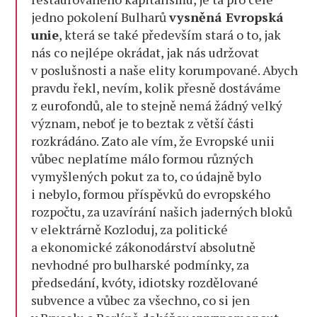
jedno pokolení Bulharů
vysněná Evropská
unie
, která se také především stará o to, jak
nás co nejlépe okrádat, jak nás udržovat
v poslušnosti a naše elity korumpované. Abych
pravdu řekl, nevím, kolik přesně dostáváme
z eurofondů, ale to stejně nemá žádný velký
význam, neboť je to beztak z větší části
rozkrádáno. Zato ale vím, že Evropské unii
vůbec neplatíme málo formou různých
vymyšlených pokut za to, co údajně bylo
i nebylo, formou příspěvků do evropského
rozpočtu, za uzavírání našich jaderných bloků
v elektrárně Kozloduj, za politické
a ekonomické zákonodárství absolutně
nevhodné pro bulharské podmínky, za
předsedání, kvóty, idiotsky rozdělované
subvence a vůbec za všechno, co si jen