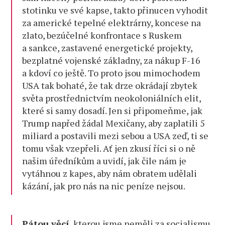
stotinku ve své kapse, takto přinucen vyhodit
za americké tepelné elektrárny, koncese na
zlato, bezúčelné konfrontace s Ruskem
a sankce, zastavené energetické projekty,
bezplatné vojenské základny, za nákup F-16
a kdoví co ještě. To proto jsou mimochodem
USA tak bohaté, že tak drze okrádají zbytek
světa prostřednictvím neokoloniálních elit,
které si samy dosadí. Jen si připomeňme, jak
Trump napřed žádal Mexičany, aby zaplatili 5
miliard a postavili mezi sebou a USA zeď, ti se
tomu však vzepřeli. Ať jen zkusí říci si o ně
našim úředníkům a uvidí, jak čile nám je
vytáhnou z kapes, aby nám obratem udělali
kázání, jak pro nás na nic peníze nejsou.
Pátou věcí
, kterou jsme neměli za socialismu,