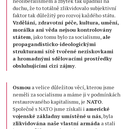
neoliberalismem a zbytek tak upadnul na
duchu, že to totálně zlikvidovalo subjektivní
faktor tak důležitý pro rozvoj každého státu.
Vzdělání, zdravotní péče, kultura, umění,
morálka ani věda nejsou kontrolovány
státem
, jako tomu bylo za socialismu,
ale
propagandisticko-ideologickými
strukturami sítě tvořené neziskovkami
a hromadnými sdělovacími prostředky
obsluhujícími cizí zájmy
.
Osmou
a velice důležitou věcí, kterou jsme
neměli za socialismu a máme ji v podmínkách
restaurovaného kapitalismu, je
NATO
.
Společně s NATO jsme získali i
americké
vojenské základny umístěné u nás
, byla
zlikvidována naše vlastní armáda
a stali