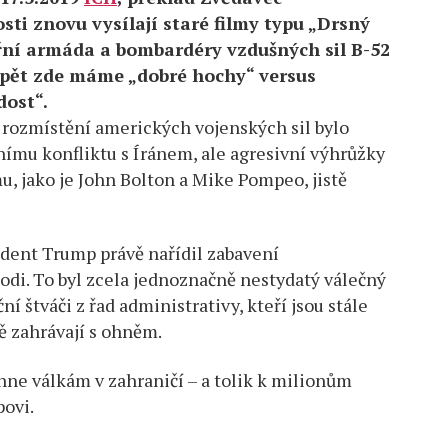
osti znovu vysílají staré filmy typu „Drsný
řní armáda a bombardéry vzdušných sil B-52
Opět zde máme „dobré hochy“ versus
dost“.
é rozmístění amerických vojenských sil bylo
ímu konfliktu s Íránem, ale agresivní výhrůžky
, jako je John Bolton a Mike Pompeo, jistě
dent Trump právě nařídil zabavení
di. To byl zcela jednoznačně nestydatý válečný
í štváči z řad administrativy, kteří jsou stále
ně zahrávají s ohněm.
vyhne válkám v zahraničí – a tolik k milionům
povi.