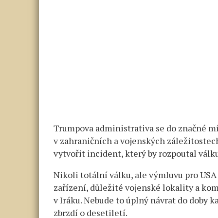
Trumpova administrativa se do značné míry
v zahraničních a vojenských záležitostec
vytvořit incident, který by rozpoutal válk
Nikoli totální válku, ale výmluvu pro USA
zařízení, důležité vojenské lokality a ko
v Iráku. Nebude to úplný návrat do doby ka
zbrzdí o desetiletí.