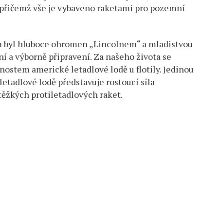
 přičemž vše je vybaveno raketami pro pozemní
em byl hluboce ohromen „Lincolnem“ a mladistvou
í a výborně připravení. Za našeho života se
ostem americké letadlové lodě u flotily. Jedinou
etadlové lodě představuje rostoucí síla
těžkých protiletadlových raket.