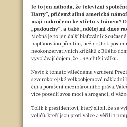
Je to jen náhoda, že televizní společn
Harry“, přičemž silná americká námo
mají nakročeno ke střetu s Íránem? 
„padouchy“, a také „udělej mi dnes ra
Možná je to jen další blafování? Současn
naplánováno předtím, než došlo k posledn
neokonzervativních křižáků z Bílého domu
vyvolávají dojem, že USA chtějí válku.
Navíc k tomuto válečnému vzrušení Prezi
severokorejské velkoobjemové nákladní lo
čin a porušení mezinárodního práva. Válečn
více posedlí svou mocí a arogancí, si váž
Tolik k prezidentovi, který slíbil, že se 
voličů, kteří jsou proti válce a věřili Trum