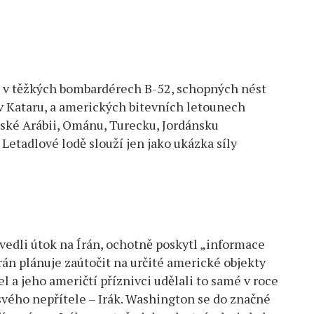
 v těžkých bombardérech B-52, schopných nést
 v Kataru, a amerických bitevních letounech
dské Arábii, Ománu, Turecku, Jordánsku
 Letadlové lodě slouží jen jako ukázka síly
 vedli útok na Írán, ochotně poskytl „informace
Írán plánuje zaútočit na určité americké objekty
l a jeho američtí příznivci udělali to samé v roce
svého nepřítele – Irák. Washington se do značné