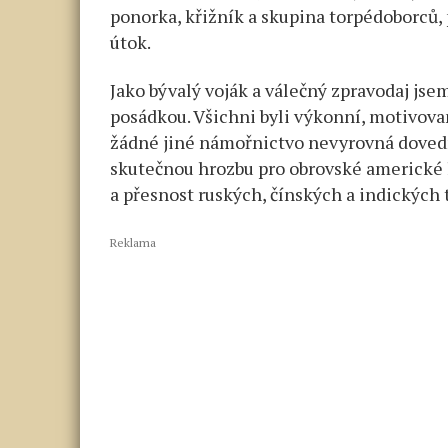
ponorka, křižník a skupina torpédoborců,
útok.
Jako bývalý voják a válečný zpravodaj js
posádkou. Všichni byli výkonní, motivovan
žádné jiné námořnictvo nevyrovná dovedn
skutečnou hrozbu pro obrovské americké l
a přesnost ruských, čínských a indických 
Reklama