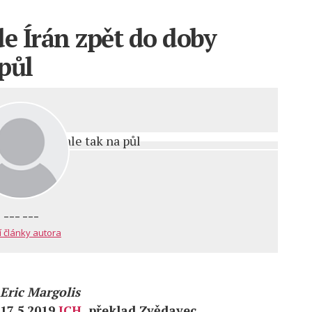
e Írán zpět do doby
půl
--- ---
í články autora
Eric Margolis
17.5.2019
ICH
, překlad Zvědavec