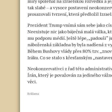
míry spoléhal na izraelskou rozvědku a jej
tak slabé – a vysoce postavení neokonzer
prosazovali tvrzení, která předložil Izrael
Prezident Trump vnímá sám sebe jako císař
Neexistuje nic jako báječná malá válka, kt
mu podporu médií. Ještě lépe, „padouši“ 
náboženská základna by byla nadšená z vy
Během Bushovy vlády přes 80% tzv. „znov
Iráku. Co se stalo s křesťanským „nastav
Neokonzervativci z řad této administrativy
Írán, který je považován za jediného vážn
věci.
Reklama