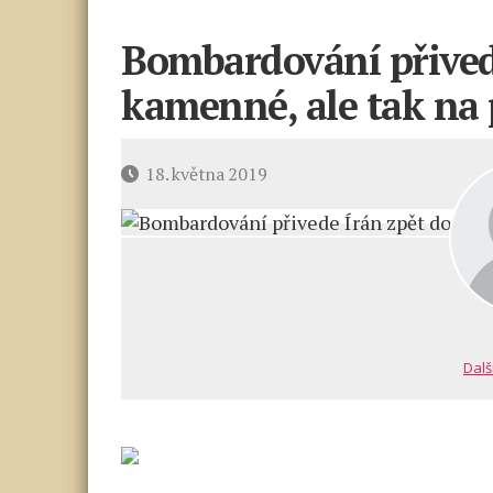
Bombardování přived
kamenné, ale tak na 
Datum
18. května 2019
příspěvku
Dalš