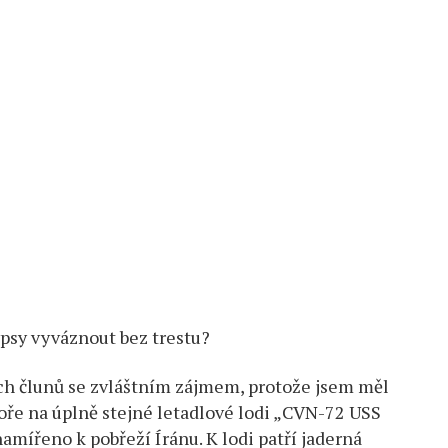
psy vyváznout bez trestu?
ých člunů se zvláštním zájmem, protože jsem měl
moře na úplně stejné letadlové lodi „CVN-72 USS
mířeno k pobřeží Íránu. K lodi patří jaderná