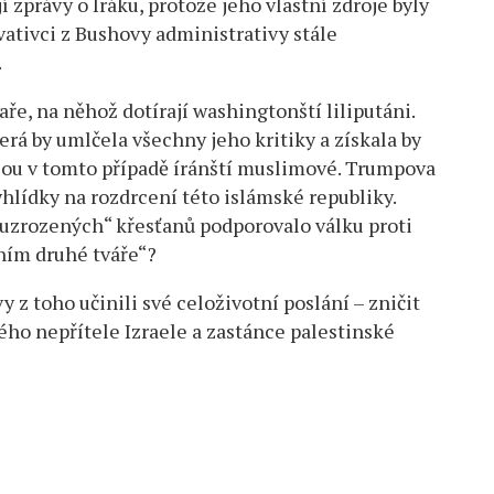
í zprávy o Iráku, protože jeho vlastní zdroje byly
vativci z Bushovy administrativy stále
.
e, na něhož dotírají washingtonští liliputáni.
erá by umlčela všechny jeho kritiky a získala by
jsou v tomto případě íránští muslimové. Trumpova
hlídky na rozdrcení této islámské republiky.
uzrozených“ křesťanů podporovalo válku proti
ením druhé tváře“?
 z toho učinili své celoživotní poslání – zničit
ého nepřítele Izraele a zastánce palestinské