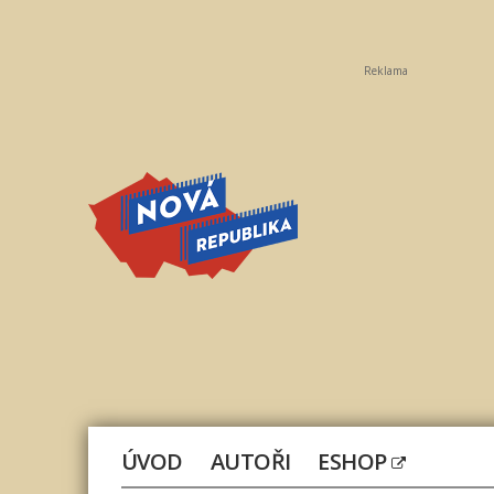
Reklama
Nová
republika
ÚVOD
AUTOŘI
ESHOP