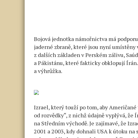
Bojová jednotka námořnictva má podporu
jaderné zbraně, které jsou nyní umístěny
z dalších základen v Perském zálivu, Saú
a Pákistánu, které fakticky obklopují Írán.
a výhrůžka.
Izrael, který touží po tom, aby Američané
od rozvědky“, z nichž údajně vyplývá, že 
na Středním východě. Je zajímavé, že Izrae
2001 a 2003, kdy dohnali USA k útoku na 