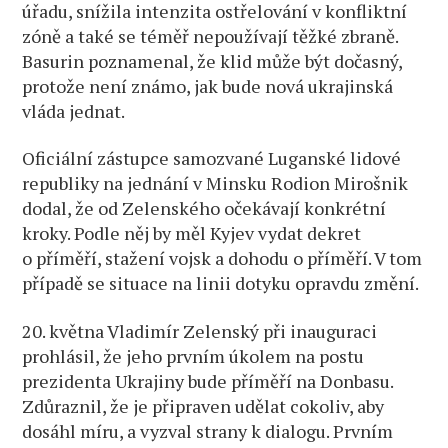
úřadu, snížila intenzita ostřelování v konfliktní
zóně a také se téměř nepoužívají těžké zbraně.
Basurin poznamenal, že klid může být dočasný,
protože není známo, jak bude nová ukrajinská
vláda jednat.
Oficiální zástupce samozvané Luganské lidové
republiky na jednání v Minsku Rodion Mirošnik
dodal, že od Zelenského očekávají konkrétní
kroky. Podle něj by měl Kyjev vydat dekret
o příměří, stažení vojsk a dohodu o příměří. V tom
případě se situace na linii dotyku opravdu změní.
20. května Vladimír Zelenský při inauguraci
prohlásil, že jeho prvním úkolem na postu
prezidenta Ukrajiny bude příměří na Donbasu.
Zdůraznil, že je připraven udělat cokoliv, aby
dosáhl míru, a vyzval strany k dialogu. Prvním