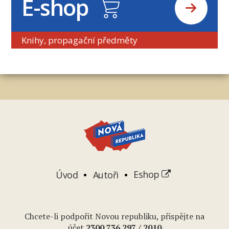
E-shop
Knihy, propagační předměty
Úvod
Autoři
Eshop
Chcete-li podpořit Novou republiku, přispějte na
účet
2
300 736 297
/ 2010