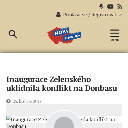
Přihlásit se
Registrovat se
/
MENU
Nová
republika
Inaugurace Zelenského
uklidnila konflikt na Donbasu
Datum
25. května 2019
příspěvku