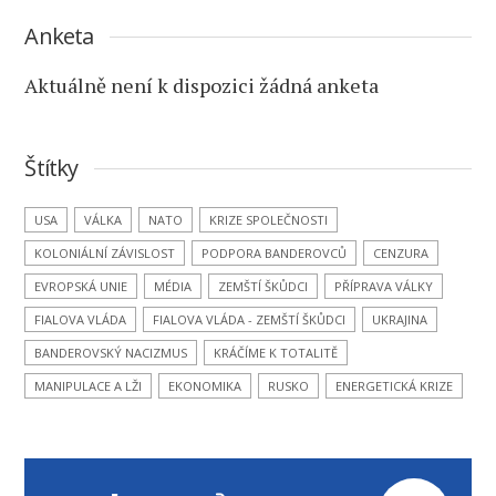
Anketa
Aktuálně není k dispozici žádná anketa
Štítky
USA
VÁLKA
NATO
KRIZE SPOLEČNOSTI
KOLONIÁLNÍ ZÁVISLOST
PODPORA BANDEROVCŮ
CENZURA
EVROPSKÁ UNIE
MÉDIA
ZEMŠTÍ ŠKŮDCI
PŘÍPRAVA VÁLKY
FIALOVA VLÁDA
FIALOVA VLÁDA - ZEMŠTÍ ŠKŮDCI
UKRAJINA
BANDEROVSKÝ NACIZMUS
KRÁČÍME K TOTALITĚ
MANIPULACE A LŽI
EKONOMIKA
RUSKO
ENERGETICKÁ KRIZE