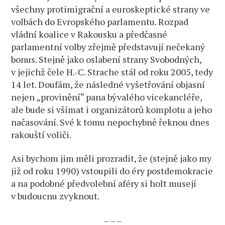
všechny protimigrační a euroskeptické strany ve
volbách do Evropského parlamentu. Rozpad
vládní koalice v Rakousku a předčasné
parlamentní volby zřejmě představují nečekaný
bonus. Stejně jako oslabení strany Svobodných,
v jejichž čele H.-C. Strache stál od roku 2005, tedy
14 let. Doufám, že následné vyšetřování objasní
nejen „provinění“ pana bývalého vicekancléře,
ale bude si všímat i organizátorů komplotu a jeho
načasování. Své k tomu nepochybně řeknou dnes
rakouští voliči.
Asi bychom jim měli prozradit, že (stejně jako my
již od roku 1990) vstoupili do éry postdemokracie
a na podobné předvolební aféry si holt musejí
v budoucnu zvyknout.
– – –