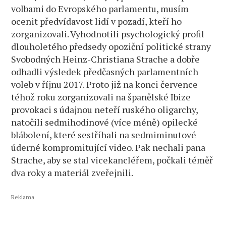
volbami do Evropského parlamentu, musím
ocenit předvídavost lidí v pozadí, kteří ho
zorganizovali. Vyhodnotili psychologický profil
dlouholetého předsedy opoziční politické strany
Svobodných Heinz-Christiana Strache a dobře
odhadli výsledek předčasných parlamentních
voleb v říjnu 2017. Proto již na konci července
téhož roku zorganizovali na španělské Ibize
provokaci s údajnou neteří ruského oligarchy,
natočili sedmihodinové (více méně) opilecké
blábolení, které sestříhali na sedmiminutové
úderné kompromitující video. Pak nechali pana
Strache, aby se stal vicekancléřem, počkali téměř
dva roky a materiál zveřejnili.
Reklama