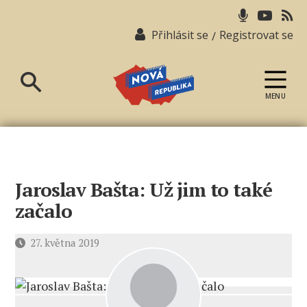
Přihlásit se
Registrovat se
/
MENU
Nová
republika
Jaroslav Bašta: Už jim to také
začalo
Datum
27. května 2019
příspěvku