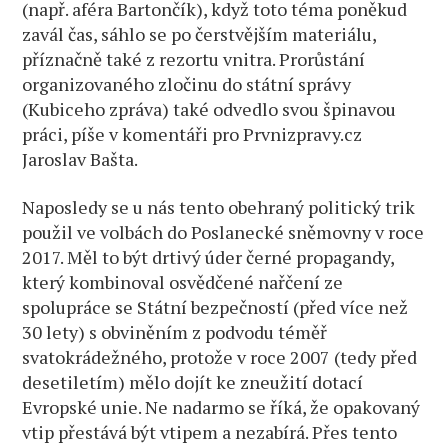
(např. aféra Bartončík), když toto téma poněkud
zavál čas, sáhlo se po čerstvějším materiálu,
příznačně také z rezortu vnitra. Prorůstání
organizovaného zločinu do státní správy
(Kubiceho zpráva) také odvedlo svou špinavou
práci, píše v komentáři pro Prvnizpravy.cz
Jaroslav Bašta.
Naposledy se u nás tento obehraný politický trik
použil ve volbách do Poslanecké sněmovny v roce
2017. Měl to být drtivý úder černé propagandy,
který kombinoval osvědčené nařčení ze
spolupráce se Státní bezpečností (před více než
30 lety) s obviněním z podvodu téměř
svatokrádežného, protože v roce 2007 (tedy před
desetiletím) mělo dojít ke zneužití dotací
Evropské unie. Ne nadarmo se říká, že opakovaný
vtip přestává být vtipem a nezabírá. Přes tento