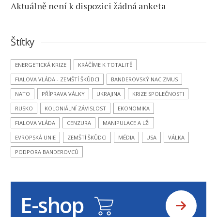
Aktuálně není k dispozici žádná anketa
Štítky
ENERGETICKÁ KRIZE
KRÁČÍME K TOTALITĚ
FIALOVA VLÁDA - ZEMŠTÍ ŠKŮDCI
BANDEROVSKÝ NACIZMUS
NATO
PŘÍPRAVA VÁLKY
UKRAJINA
KRIZE SPOLEČNOSTI
RUSKO
KOLONIÁLNÍ ZÁVISLOST
EKONOMIKA
FIALOVA VLÁDA
CENZURA
MANIPULACE A LŽI
EVROPSKÁ UNIE
ZEMŠTÍ ŠKŮDCI
MÉDIA
USA
VÁLKA
PODPORA BANDEROVCŮ
E-shop