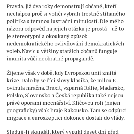
Pravda, již dva roky demonstrují občané, kteří
nechápou proč si voliči vybrali trestně stíhaného
politika s temnou lustrační minulostí. Dle mého
názoru odpověď na jejich otázku je prostá – už to
je stereotypní a okoukaný způsob
nedemokratického ovlivňování demokratických
voleb. Navíc u většiny starších občanů funguje
imunita vůči neobratné propagandě.
Žijeme však v době, kdy Evropskou unií zmítá
krize. Dalo by se říci slovy klasika, že milou EU
ovinula mračna. Brexit, vzpurná Itálie, Maďarsko,
Polsko, Slovensko a Česká republika také nejsou
právě oporami mocnářství. Klíčovou roli (nejen
geograficky) však hraje Rakousko. Tam se odpůrci
migrace a euroskeptici dokonce dostali do vlády.
Sleduji-li skandál, který vypukl deset dní před