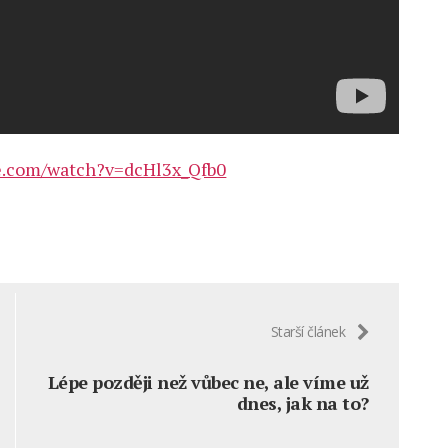
e.com/watch?v=dcHl3x_Qfb0
Starší článek
Lépe později než vůbec ne, ale víme už
dnes, jak na to?