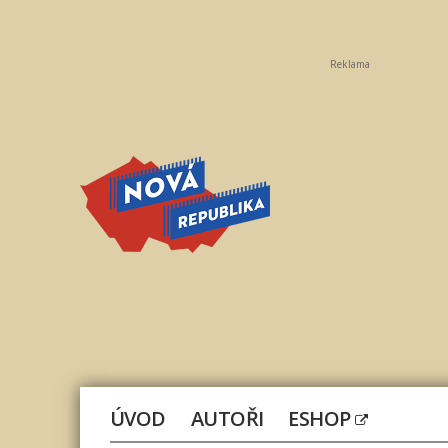
Reklama
Nová
republika
ÚVOD
AUTOŘI
ESHOP