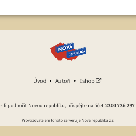
Úvod
Autoři
Eshop
-li podpořit Novou republiku, přispějte na účet
2
300 736 297
Provozovatelem tohoto serveru je Nová republika z.s.
Podcasty
Youtube
RSS