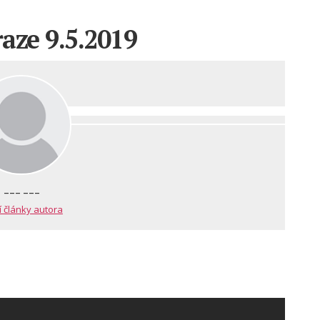
aze 9.5.2019
--- ---
í články autora