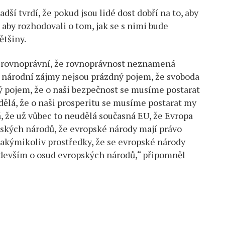
ší tvrdí, že pokud jsou lidé dost dobří na to, aby
o, aby rozhodovali o tom, jak se s nimi bude
ětšiny.
u rovnoprávní, že rovnoprávnost neznamená
e národní zájmy nejsou prázdný pojem, že svoboda
ý pojem, že o naši bezpečnost se musíme postarat
dělá, že o naši prosperitu se musíme postarat my
á, že už vůbec to neudělá současná EU, že Evropa
kých národů, že evropské národy mají právo
 jakýmikoliv prostředky, že se evropské národy
ředevším o osud evropských národů,“ připomněl