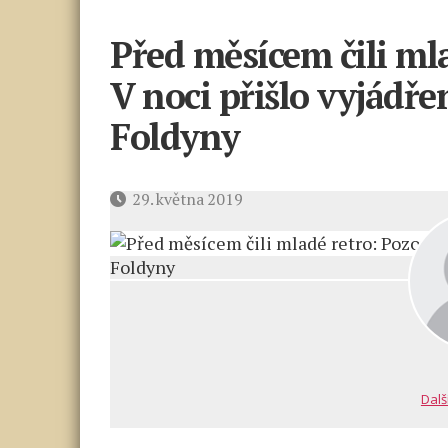
Před měsícem čili mla
V noci přišlo vyjádře
Foldyny
Datum
29. května 2019
příspěvku
Dalš