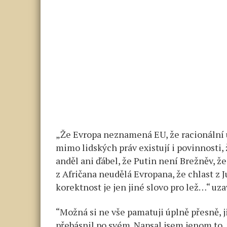
„Že Evropa neznamená EU, že racionální 
mimo lidských práv existují i povinnosti,
anděl ani ďábel, že Putin není Brežněv, ž
z Afričana neudělá Evropana, že chlast z 
korektnost je jen jiné slovo pro lež…“ uza
“Možná si ne vše pamatuji úplně přesně, j
přebásnil po svém. Napsal jsem jenom to,