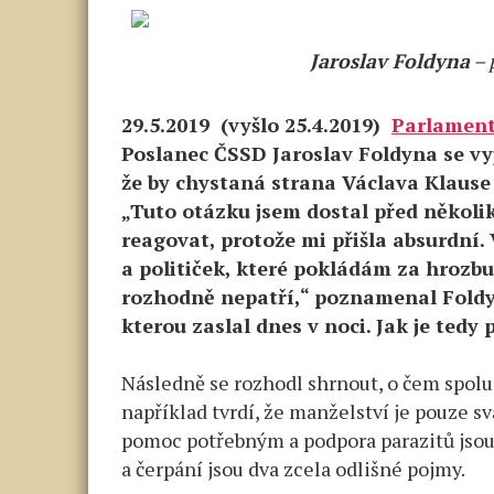
Jaroslav Foldyna
– 
29.5.2019 (vyšlo 25.4.2019)
Parlament
Poslanec ČSSD Jaroslav Foldyna se vyj
že by chystaná strana Václava Klause
„Tuto otázku jsem dostal před několi
reagovat, protože mi přišla absurdní.
a političek, které pokládám za hrozbu
rozhodně nepatří,“ poznamenal Foldy
kterou zaslal dnes v noci. Jak je tedy
Následně se rozhodl shrnout, o čem spolu 
například tvrdí, že manželství je pouze sv
pomoc potřebným a podpora parazitů jsou 
a čerpání jsou dva zcela odlišné pojmy.