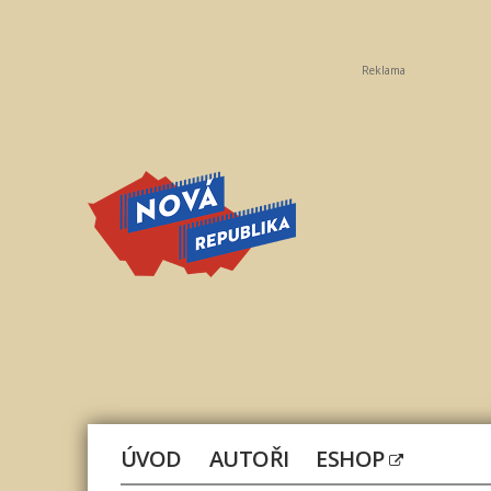
Reklama
Nová
republika
ÚVOD
AUTOŘI
ESHOP