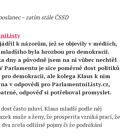
p
oslanec – zatím stále ČSSD
níListy
ádřil k názorům, jež se objevily v médiích,
 mladšího byla hrozbou pro demokracii.
ka dny a původně jsem na ni vůbec nechtěl
 V Parlamentu je sice poměrně dost politiků
 pro demokracii, ale kolega Klaus k nim
na v odpovědi pro ParlamentníListy.cz,
 patrné, odpověď si potřeboval promyslet.
dost často mluví. Klaus mladší podle něj
azek muže a ženy, že prosperita vzniká prací, že
dva zcela odlišné pojmy či že podnikání