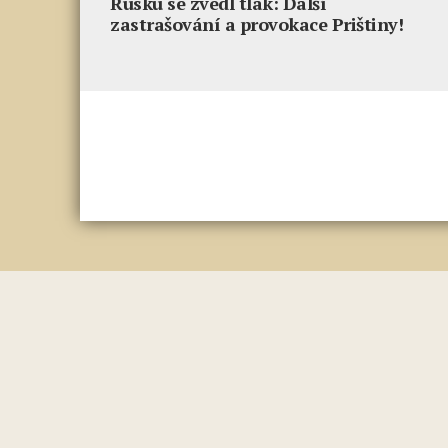
Rusku se zvedl tlak: Další
zastrašování a provokace Prištiny!