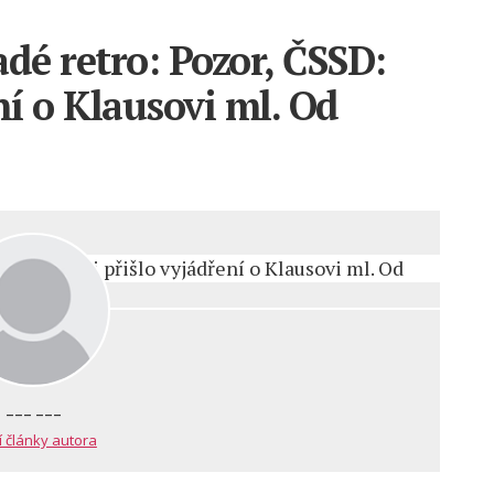
dé retro: Pozor, ČSSD:
ní o Klausovi ml. Od
--- ---
í články autora