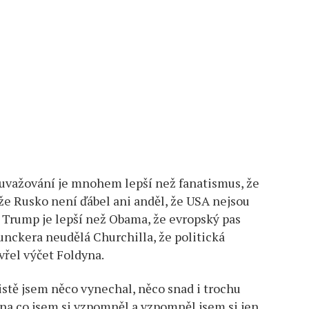
uvažování je mnohem lepší než fanatismus, že
 že Rusko není ďábel ani anděl, že USA nejsou
e Trump je lepší než Obama, že evropský pas
Junckera neudělá Churchilla, že politická
vřel výčet Foldyna.
istě jsem něco vynechal, něco snad i trochu
 na co jsem si vzpomněl a vzpomněl jsem si jen