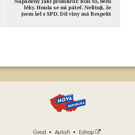
Napadený Jakl promluvil: Bolí to, beru
léky. Hnula se mi páteř. Nelituji, že
jsem šel s SPD. Díl viny má Respekt
Úvod
Autoři
Eshop