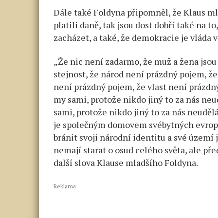
Dále také Foldyna připomněl, že Klaus mlad
platili daně, tak jsou dost dobří také na t
zacházet, a také, že demokracie je vláda v
„Že nic není zadarmo, že muž a žena jso
stejnost, že národ není prázdný pojem, ž
není prázdný pojem, že vlast není prázdn
my sami, protože nikdo jiný to za nás neu
sami, protože nikdo jiný to za nás neuděl
je společným domovem svébytných evrops
bránit svoji národní identitu a své území
nemají starat o osud celého světa, ale p
další slova Klause mladšího Foldyna.
Reklama