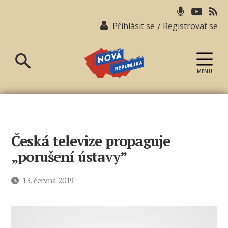
Přihlásit se
Registrovat se
/
MENU
Nová
republika
Česká televize propaguje
„porušení ústavy”
Datum
13. června 2019
příspěvku