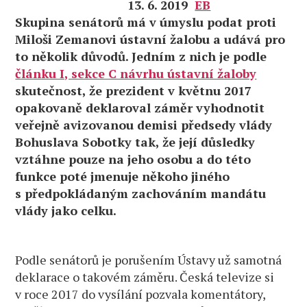
13. 6. 2019
EB
Skupina senátorů má v úmyslu podat proti
Miloši Zemanovi ústavní žalobu a udává pro
to několik důvodů. Jedním z nich je podle
článku I, sekce C návrhu ústavní žaloby
skutečnost, že prezident v květnu 2017
opakovaně deklaroval záměr vyhodnotit
veřejně avizovanou demisi předsedy vlády
Bohuslava Sobotky tak, že její důsledky
vztáhne pouze na jeho osobu a do této
funkce poté jmenuje někoho jiného
s předpokládaným zachováním mandátu
vlády jako celku.
Podle senátorů je porušením Ústavy už samotná
deklarace o takovém záměru. Česká televize si
v roce 2017 do vysílání pozvala komentátory,