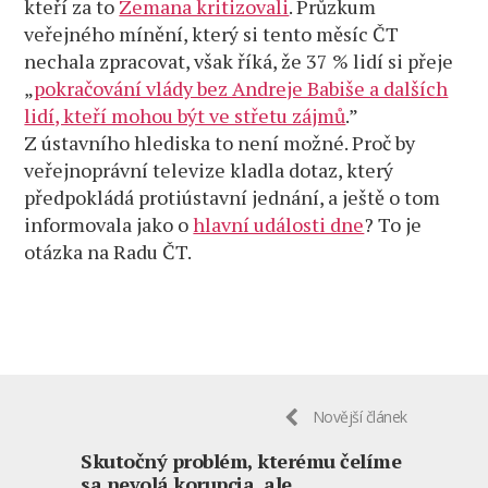
kteří za to
Zemana kritizovali
. Průzkum
veřejného mínění, který si tento měsíc ČT
nechala zpracovat, však říká, že 37 % lidí si přeje
„
pokračování vlády bez Andreje Babiše a dalších
lidí, kteří mohou být ve střetu zájmů
.”
Z ústavního hlediska to není možné. Proč by
veřejnoprávní televize kladla dotaz, který
předpokládá protiústavní jednání, a ještě o tom
informovala jako o
hlavní události dne
? To je
otázka na Radu ČT.
Novější článek
Skutočný problém, kterému čelíme
sa nevolá korupcia, ale