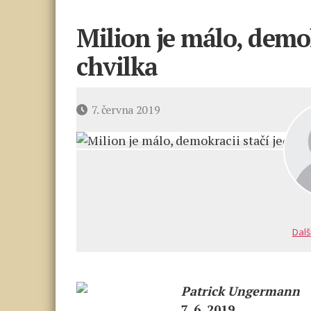
Milion je málo, demok
chvilka
Datum
7. června 2019
příspěvku
Dalš
Patrick Ungermann
7. 6. 2019