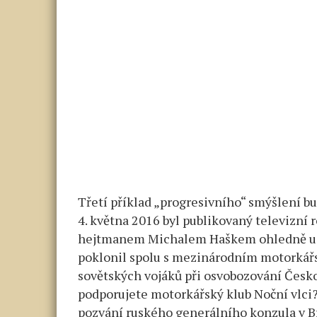
Třetí příklad „progresivního“ smýšlení bud
4. května 2016 byl publikovaný televizní
hejtmanem Michalem Haškem ohledně udá
poklonil spolu s mezinárodním motorkář
sovětských vojáků při osvobozování Česk
podporujete motorkářský klub Noční vlci?“
pozvání ruského generálního konzula v Brně