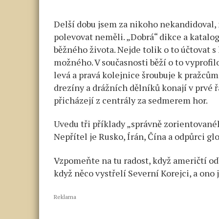
Delší dobu jsem za nikoho nekandidoval, 
polevovat neměli. „Dobrá“ dikce a katalog
běžného života. Nejde tolik o to účtovat 
možného. V současnosti běží o to vyprofil
levá a pravá kolejnice šroubuje k pražců
drezíny a drážních dělníků konají v prvé 
přicházejí z centrály za sedmerem hor.
Uvedu tři příklady „správně zorientované
Nepřítel je Rusko, Írán, Čína a odpůrci gl
Vzpomeňte na tu radost, když američtí odb
když něco vystřelí Severní Korejci, a ono 
Reklama