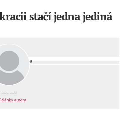
racii stačí jedna jediná
--- ---
í články autora