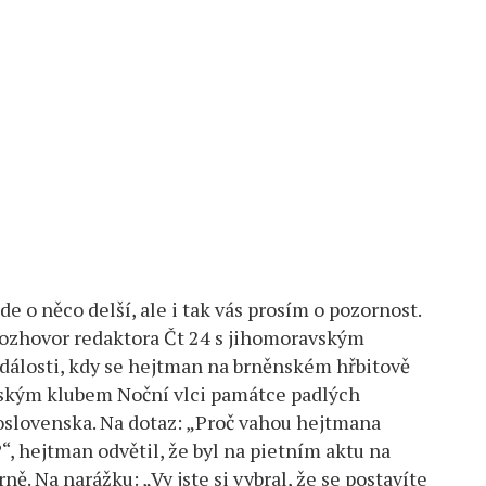
e o něco delší, ale i tak vás prosím o pozornost.
 rozhovor redaktora Čt 24 s jihomoravským
losti, kdy se hejtman na brněnském hřbitově
ským klubem Noční vlci památce padlých
oslovenska. Na dotaz: „Proč vahou hejtmana
, hejtman odvětil, že byl na pietním aktu na
. Na narážku: „Vy jste si vybral, že se postavíte