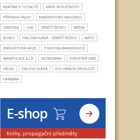
KRÁČÍME K TOTALITĚ
KRIZE SPOLEČNOSTI
PŘÍPRAVA VÁLKY
BANDEROVSKÝ NACIZMUS
CENZURA
USA
ZEMŠTÍ ŠKŮDCI
MÉDIA
RUSKO
FIALOVA VLÁDA - ZEMŠTÍ ŠKŮDCI
NATO
ENERGETICKÁ KRIZE
PODPORA BANDEROVCŮ
MANIPULACE A LŽI
EKONOMIKA
EVROPSKÁ UNIE
VÁLKA
FIALOVA VLÁDA
KOLONIÁLNÍ ZÁVISLOST
UKRAJINA
E-shop
Knihy, propagační předměty