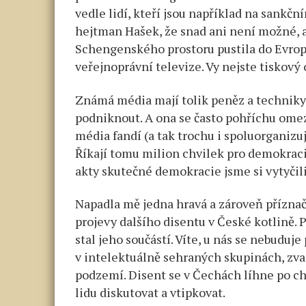
vedle lidí, kteří jsou například na sank
hejtman Hašek, že snad ani není možné, a
Schengenského prostoru pustila do Evrops
veřejnoprávní televize. Vy nejste tiskový
Známá média mají tolik peněz a techniky. 
podniknout. A ona se často pohříchu omezu
média fandí (a tak trochu i spoluorganizu
Říkají tomu milion chvilek pro demokracii
akty skutečné demokracie jsme si vytyčili
Napadla mě jedna hravá a zároveň přízna
projevy dalšího disentu v České kotlině. 
stal jeho součástí. Víte, u nás se nebudu
v intelektuálně sehraných skupinách, zva
podzemí. Disent se v Čechách líhne po c
lidu diskutovat a vtipkovat.