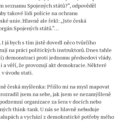
čním seznamu Spojených států?“, odpověděl
by takové lidi policie na ochranu
ké unie. Hlavně ale řekl: „Jste česká
 orgán Spojených států.“…
I já bych s tím jistě dovedl něco tvůrčího
jí na práci politických instruktorů. Dnes tahle
jí) demonstraci proti jednomu předsedovi vlády.
 a věří, že provozují akt demokracie. Některé
 v úvodu stati.
čně česká myšlenka: Přišlo mi na mysl mapovat
Prozradil jsem na sebe, jak jsem se nezamýšleně
je podzemní organizace za šera v docích nebo
ných think-tank. U nás se hlavně nebuduje
halupách a vychází z demokratické potřeby mého