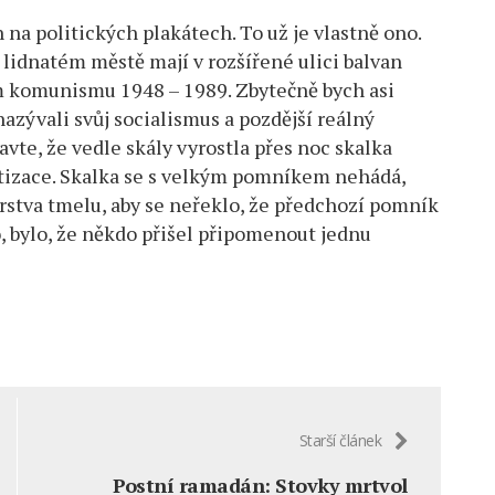
na politických plakátech. To už je vlastně ono.
 lidnatém městě mají v rozšířené ulici balvan
m komunismu 1948 – 1989. Zbytečně bych asi
azývali svůj socialismus a pozdější reálný
vte, že vedle skály vyrostla přes noc skalka
tizace. Skalka se s velkým pomníkem nehádá,
 vrstva tmelu, aby se neřeklo, že předchozí pomník
o, bylo, že někdo přišel připomenout jednu
Starší článek
Postní ramadán: Stovky mrtvol