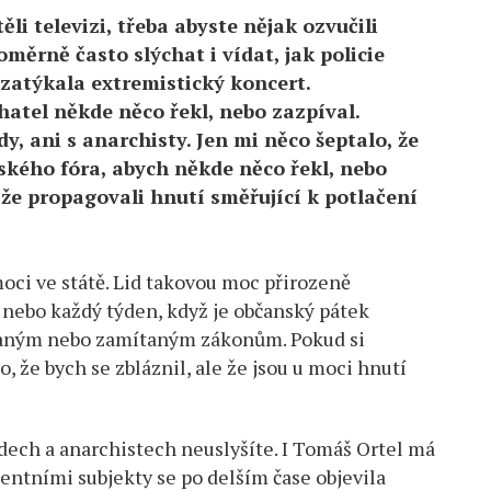
li televizi, třeba abyste nějak ozvučili
měrně často slýchat i vídat, jak policie
zatýkala extremistický koncert.
atel někde něco řekl, nebo zazpíval.
, ani s anarchisty. Jen mi něco šeptalo, že
ského fóra, abych někde něco řekl, nebo
 že propagovali hnutí směřující k potlačení
ci ve státě. Lid takovou moc přirozeně
nebo každý týden, když je občanský pátek
ímaným nebo zamítaným zákonům. Pokud si
, že bych se zbláznil, ale že jsou u moci hnutí
adech a anarchistech neuslyšíte. I Tomáš Ortel má
ntními subjekty se po delším čase objevila