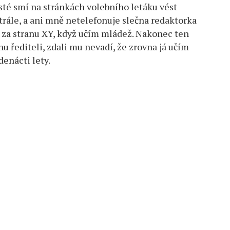
té smí na stránkách volebního letáku vést
entrále, a ani mně netelefonuje slečna redaktorka
 za stranu XY, když učím mládež. Nakonec ten
u řediteli, zdali mu nevadí, že zrovna já učím
denácti lety.