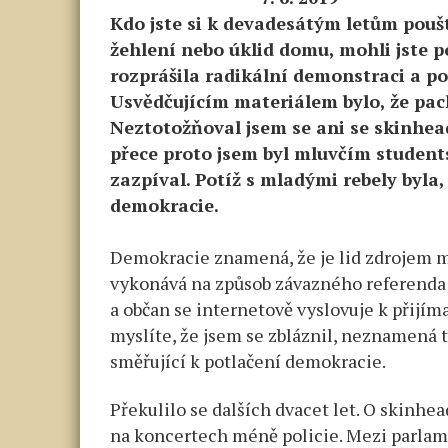
Kdo jste si k devadesátým letům pouště
žehlení nebo úklid domu, mohli jste po
rozprášila radikální demonstraci a po
Usvědčujícím materiálem bylo, že pach
Neztotožňoval jsem se ani se skinheady
přece proto jsem byl mluvčím student
zazpíval. Potíž s mladými rebely byla,
demokracie.
Demokracie znamená, že je lid zdrojem mo
vykonává na způsob závazného referenda 
a občan se internetově vyslovuje k přij
myslíte, že jsem se zbláznil, neznamená to
směřující k potlačení demokracie.
Překulilo se dalších dvacet let. O skinhe
na koncertech méně policie. Mezi parlame