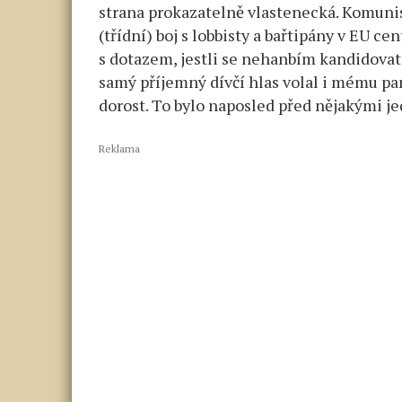
strana prokazatelně vlastenecká. Komunis
(třídní) boj s lobbisty a bařtipány v EU c
s dotazem, jestli se nehanbím kandidovat
samý příjemný dívčí hlas volal i mému pan
dorost. To bylo naposled před nějakými je
Reklama