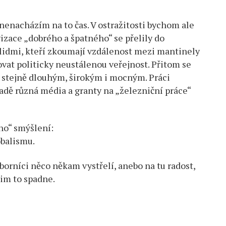
nenacházím na to čas. V ostražitosti bychom ale
izace „dobrého a špatného“ se přelily do
s lidmi, kteří zkoumají vzdálenost mezi mantinely
ovat politicky neustálenou veřejnost. Přitom se
m stejně dlouhým, širokým i mocným. Práci
řadě různá média a granty na „železniční práce“
ho“ smýšlení:
obalismu.
orníci něco někam vystřelí, anebo na tu radost,
jim to spadne.