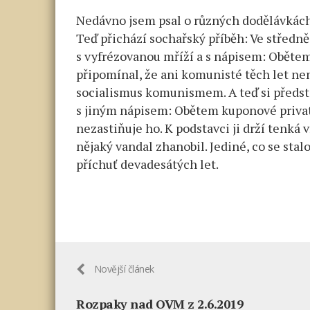
Nedávno jsem psal o různých dodělávkách 
Teď přichází sochařský příběh: Ve středně
s vyfrézovanou mříží a s nápisem: Oběte
připomínal, že ani komunisté těch let nen
socialismus komunismem. A teď si předsta
s jiným nápisem: Obětem kuponové priva
nezastiňuje ho. K podstavci ji drží tenká
nějaký vandal zhanobil. Jediné, co se stal
příchuť devadesátých let.
Novější článek
Rozpaky nad OVM z 2.6.2019