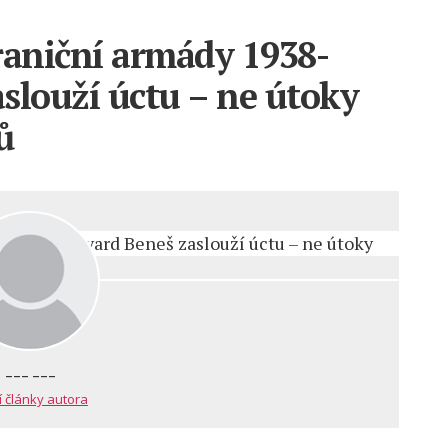
hraniční armády 1938-
slouží úctu – ne útoky
ů
--- ---
í články autora