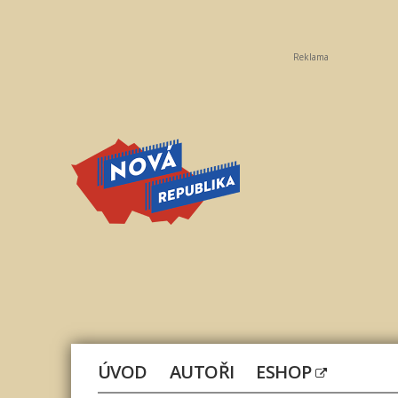
Reklama
Nová
republika
ÚVOD
AUTOŘI
ESHOP