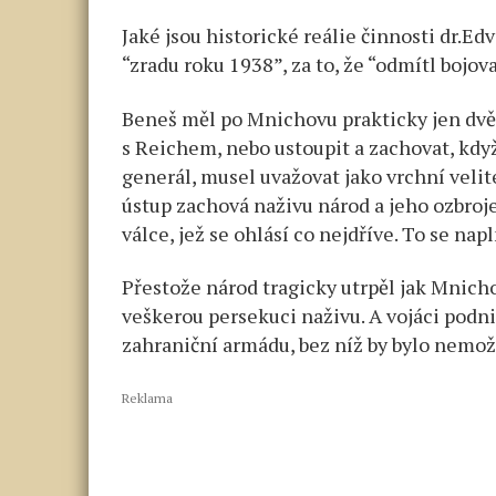
Jaké jsou historické reálie činnosti dr.E
“zradu roku 1938”, za to, že “odmítl bojov
Beneš měl po Mnichovu prakticky jen dvě 
s Reichem, nebo ustoupit a zachovat, když
generál, musel uvažovat jako vrchní velitel
ústup zachová naživu národ a jeho ozbroje
válce, jež se ohlásí co nejdříve. To se na
Přestože národ tragicky utrpěl jak Mnicho
veškerou persekuci naživu. A vojáci podni
zahraniční armádu, bez níž by bylo nemož
Reklama