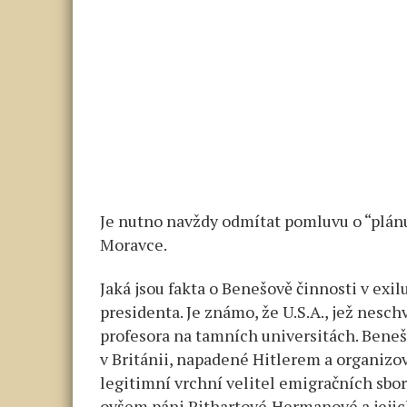
Je nutno navždy odmítat pomluvu o “plán
Moravce.
Jaká jsou fakta o Benešově činnosti v ex
presidenta. Je známo, že U.S.A., jež nesch
profesora na tamních universitách. Beneš 
v Británii, napadené Hitlerem a organizo
legitimní vrchní velitel emigračních sbor
ovšem páni Pithartové,Hermanové a jejic