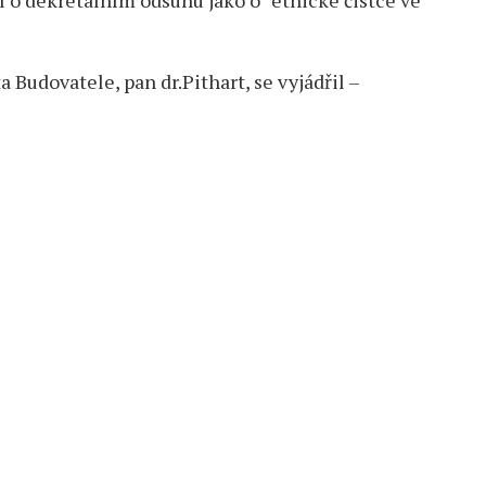
l o dekretálním odsunu jako o “etnické čistce ve
Budovatele, pan dr.Pithart, se vyjádřil –