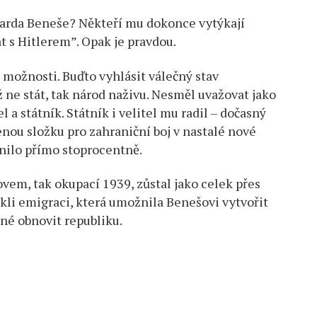
dvarda Beneše? Někteří mu dokonce vytýkají
at s Hitlerem”. Opak je pravdou.
možnosti. Buďto vyhlásit válečný stav
 ne stát, tak národ naživu. Nesměl uvažovat jako
 a státník. Státník i velitel mu radil – dočasný
nou složku pro zahraniční boj v nastalé nové
plnilo přímo stoprocentně.
vem, tak okupací 1939, zůstal jako celek přes
kli emigraci, která umožnila Benešovi vytvořit
né obnovit republiku.