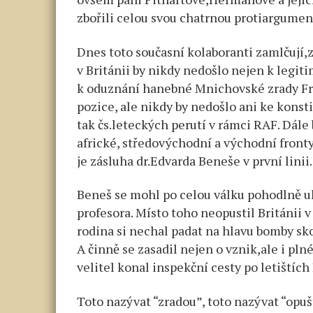
zbořili celou svou chatrnou protiargumen
Dnes toto současní kolaboranti zamlčují,za
v Británii by nikdy nedošlo nejen k legiti
k oduznání hanebné Mnichovské zrady Fr
pozice, ale nikdy by nedošlo ani ke konst
tak čs.leteckých perutí v rámci RAF. Dále
africké, středovýchodní a východní fronty
je zásluha dr.Edvarda Beneše v první linii.
Beneš se mohl po celou válku pohodlně uk
profesora. Místo toho neopustil Británii v 
rodina si nechal padat na hlavu bomby sk
A činně se zasadil nejen o vznik,ale i pl
velitel konal inspekční cesty po letiští
Toto nazývat “zradou”, toto nazývat “opu