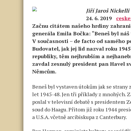
Jiří Jaroš Nickelli
24. 6. 2019
ceske
Začnu citátem našeho hrdiny zahrani
generála Emila Bočka: “Beneš byl náš v
V současnosti – de facto od samého p
Budovatel, jak jej lid nazval roku 194
republiky, těm nejhrubším a nejhane
zavdal zesnulý president pan Havel 
Němcům.
Beneš byl vystaven útokům jak se strany 
let 1945-48. Jen tři příklady z mnohých. 
poslal v televisní debatě s presidentem
soud do Haagu. Přitom již roku 1944 pres
a U.S.A. včetně arcibiskupa z Canterbury.