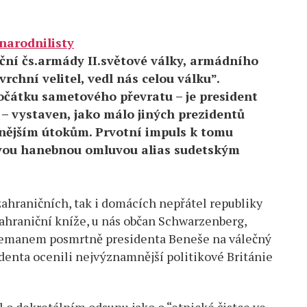
narodnilisty
ční čs.armády II.světové války, armádního
rchní velitel, vedl nás celou válku”.
očátku sametového převratu – je president
5 – vystaven, jako málo jiných prezidentů
bnějším útokům. Prvotní impuls k tomu
svou hanebnou omluvou alias sudetským
zahraničních, tak i domácích nepřátel republiky
Zahraniční kníže, u nás občan Schwarzenberg,
 Zemanem posmrtně presidenta Beneše na válečný
identa ocenili nejvýznamnější politikové Británie