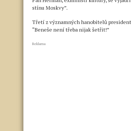
Pan Herman, exministr kultury, se vyjádři
stínu Moskvy”.
Třetí z významných hanobitelů presidenta 
“Beneše není třeba nijak šetřit!”
Reklama