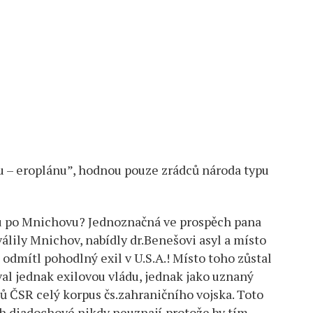
u – eroplánu”, hodnou pouze zrádců národa typu
ilu po Mnichovu? Jednoznačná ve prospěch pana
válily Mnichov, nabídly dr.Benešovi asyl a místo
odmítl pohodlný exil v U.S.A.! Místo toho zůstal
val jednak exilovou vládu, jednak jako uznaný
ů ČSR celý korpus čs.zahraničního vojska. Toto
h diadochové nikdy neuznají,protože by tím