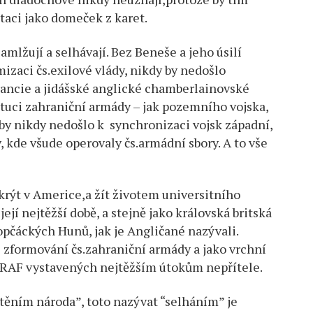
taci jako domeček z karet.
mlžují a selhávají. Bez Beneše a jeho úsilí
mizaci čs.exilové vlády, nikdy by nedošlo
ancie a jidášské anglické chamberlainovské
ituci zahraniční armády – jak pozemního vojska,
 by nikdy nedošlo k synchronizaci vojsk západní,
, kde všude operovaly čs.armádní sbory. A to vše
rýt v Americe,a žít životem universitního
její nejtěžší době, a stejně jako královská britská
opčáckých Hunů, jak je Angličané nazývali.
né zformování čs.zahraniční armády a jako vrchní
ch RAF vystavených nejtěžším útokům nepřítele.
štěním národa”, toto nazývat “selháním” je