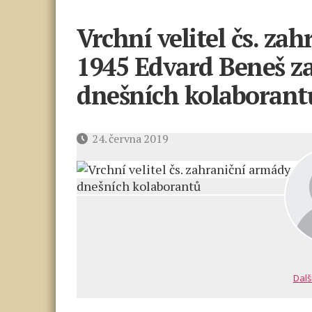
Vrchní velitel čs. za
1945 Edvard Beneš za
dnešních kolaborant
Datum
24. června 2019
příspěvku
Dalš