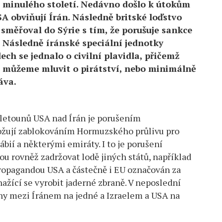
et minulého století. Nedávno došlo k útokům
SA obviňují Írán. Následně britské loďstvo
 směřoval do Sýrie s tím, že porušuje sankce
. Následně íránské speciální jednotky
ech se jednalo o civilní plavidla, přičemž
e můžeme mluvit o pirátství, nebo minimálně
áva.
 letounů USA nad Írán je porušením
ožují zablokováním Hormuzského průlivu pro
bií a některými emiráty. I to je porušení
u rovněž zadržovat lodě jiných států, například
 propagandou USA a částečně i EU označován za
ažící se vyrobit jaderné zbraně. V neposlední
hy mezi Íránem na jedné a Izraelem a USA na