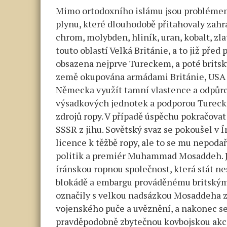
Mimo ortodoxního islámu jsou problémem 
plynu, které dlouhodobě přitahovaly zahra
chrom, molybden, hliník, uran, kobalt, zla
touto oblastí Velká Británie, a to již pře
obsazena nejprve Tureckem, a poté britsk
země okupována armádami Británie, USA 
Německa využít tamní vlastence a odpůrc
výsadkových jednotek a podporou Turecka v
zdrojů ropy. V případě úspěchu pokračova
SSSR z jihu. Sovětský svaz se pokoušel v Í
licence k těžbě ropy, ale to se mu nepodař
politik a premiér Muhammad Mosaddeh. J
íránskou ropnou společnost, která stát nes
blokádě a embargu prováděnému britským 
označily s velkou nadsázkou Mosaddeha za
vojenského puče a uvěznění, a nakonec se
pravděpodobně zbytečnou kovbojskou akcí