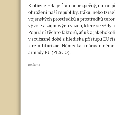
K otázce, zda je Írán nebezpečný, nutno př
ohrožení naší republiky, Iráku, nebo Izrae
vojenských prostředků a prostředků teror
vývoje a zájmových vazeb, které se vždy a
Popírání těchto faktorů, ať už z jakéhoko
v současné době z hlediska přístupu EU ř
k remilitarizaci Německa a nárůstu něm
armády EU (PESCO).
Reklama