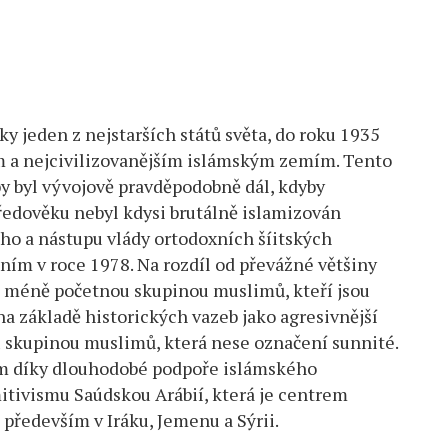
cky jeden z nejstarších států světa, do roku 1935
ím a nejcivilizovanějším islámským zemím. Tento
 by byl vývojově pravděpodobně dál, kdyby
edověku nebyl kdysi brutálně islamizován
ího a nástupu vlády ortodoxních šíitských
m v roce 1978. Na rozdíl od převážné většiny
n méně početnou skupinou muslimů, kteří jsou
na základě historických vazeb jako agresivnější
u skupinou muslimů, která nese označení sunnité.
ším díky dlouhodobé podpoře islámského
itivismu Saúdskou Arábií, která je centrem
 především v Iráku, Jemenu a Sýrii.