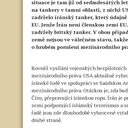
situace je tam již od sedmdesátých l
na tankery v tamní oblasti, z nichž U
zadrželo íránský tanker, který údajně
EU. Jenže Írán není členskou zemí EU
zadržely britský tanker. V obou případ
země nejsou ve válečném stavu, takž
o hrubém porušení mezinárodního pr
Rovněž vysílání vojenských bezpilotních
mezinárodního práva. USA aktuálně vyhr
íránské lodě ve spolupráci se Saúdskou Ará
mezinárodního práva. Otázkou je, zda budo
Číny, přepravující íránskou ropu. Írán je
zemi podporující islámský terorismus a sn
řadě jsou zde dlouhodobě vyhrocené vzta
druhé straně.