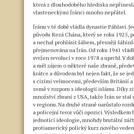
která z dlouhodobého hlediska nepřinesla
vlasteneckými Íránci mnoho nepřátel.
Íránu v té době vládla dynastie Páhlaví.
původu Rezá Chána, který se roku 1925, p
a nechal prohlásit šáhem, přesněji šáhin
přejmenována na Írán. Od roku 1941 vlád
svržen revolucí v roce 1978 a uprchl. V d
a měl zájem o některé naše zbraně, přede
krátce a důvodem byl nejen fakt, že se je
s cizími velmocemi, především Británií a
země v rozporu s ideologií islámu. Díky 
množství zbraní z USA, takže Írán se sta
v regionu. Na druhé straně narůstalo rozd
a policejní teror vůči opozici. Výsledkem
jednotící ideologie, mnohdy brutální zúčt
protiamerický polický kurz nového vedení