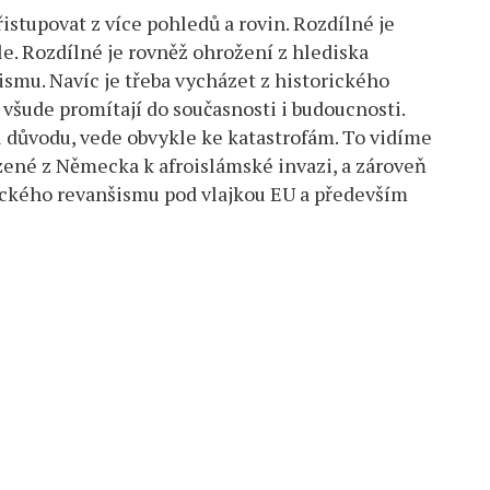
istupovat z více pohledů a rovin. Rozdílné je
le. Rozdílné je rovněž ohrožení z hlediska
ismu. Navíc je třeba vycházet z historického
 všude promítají do současnosti i budoucnosti.
li důvodu, vede obvykle ke katastrofám. To vidíme
ízené z Německa k afroislámské invazi, a zároveň
eckého revanšismu pod vlajkou EU a především