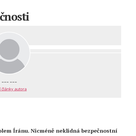
čnosti
--- ---
í články autora
kolem Íránu. Nicméně neklidná bezpečnostní