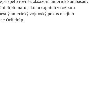
 nepřispělo rovněž obsazení americké ambasády
ání diplomatů jako rukojmích v rozporu
ěšný americký vojenský pokus o jejich
ce Orlí dráp.