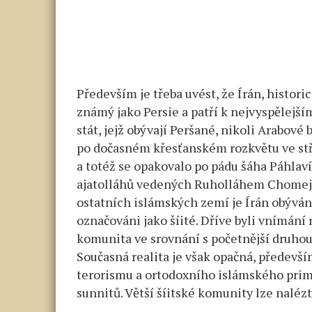
Především je třeba uvést, že Írán, histori
známý jako Persie a patří k nejvyspělejš
stát, jejž obývají Peršané, nikoli Arabové
po dočasném křesťanském rozkvětu ve stř
a totéž se opakovalo po pádu šáha Páhlav
ajatolláhů vedených Ruholláhem Chomejní
ostatních islámských zemí je Írán obývá
označováni jako šíité. Dříve byli vnímání 
komunita ve srovnání s početnější druho
Současná realita je však opačná, předev
terorismu a ortodoxního islámského prim
sunnitů. Větší šíitské komunity lze nalézt