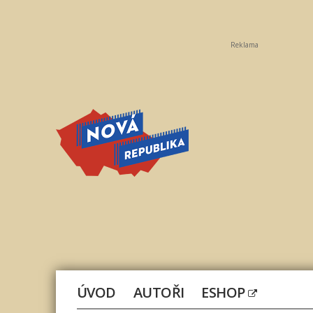
Reklama
Nová
republika
ÚVOD
AUTOŘI
ESHOP