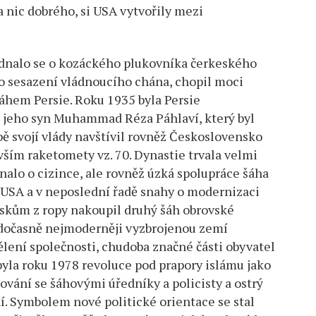
 nic dobrého, si USA vytvořily mezi
 Jednalo se o kozáckého plukovníka čerkeského
o sesazení vládnoucího chána, chopil moci
šáhem Persie. Roku 1935 byla Persie
l jeho syn Muhammad Réza Páhlaví, který byl
obě svojí vlády navštívil rovněž Československo
vším raketomety vz. 70. Dynastie trvala velmi
dnalo o cizince, ale rovněž úzká spolupráce šáha
 USA a v neposlední řadě snahy o modernizaci
ziskům z ropy nakoupil druhý šáh obrovské
l dočasně nejmoderněji vyzbrojenou zemí
ělení společnosti, chudoba značné části obyvatel
 byla roku 1978 revoluce pod prapory islámu jako
ování se šáhovými úředníky a policisty a ostrý
. Symbolem nové politické orientace se stal