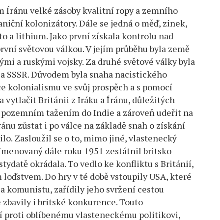
Íránu velké zásoby kvalitní ropy a zemního
niční kolonizátory. Dále se jedná o měď, zinek,
to a lithium. Jako první získala kontrolu nad
d první světovou válkou. V jejím průběhu byla země
ými a ruskými vojsky. Za druhé světové války byla
a SSSR. Důvodem byla snaha nacistického
e kolonialismu ve svůj prospěch a s pomocí
ytlačit Británii z Iráku a Íránu, důležitých
t pozemním tažením do Indie a zároveň udeřit na
ránu zůstat i po válce na základě snah o získání
ilo. Zasloužil se o to, mimo jiné, vlastenecký
menovaný dále roku 1951 zestátnil britsko-
tydatě okrádala. To vedlo ke konfliktu s Británií,
loďstvem. Do hry v té době vstoupily USA, které
 komunistu, zařídily jeho svržení cestou
 zbavily i britské konkurence. Touto
 proti oblíbenému vlasteneckému politikovi,