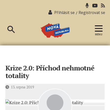
Přihlásit se
Registrovat se
/
MENU
Nová
republika
Krize 2.0: Příchod nehmotné
totality
Datum
13. srpna 2019
příspěvku