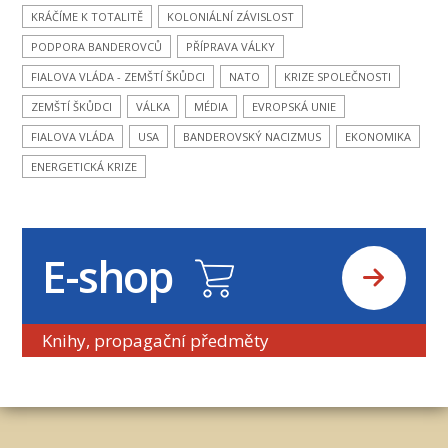
KRÁČÍME K TOTALITĚ
KOLONIÁLNÍ ZÁVISLOST
PODPORA BANDEROVCŮ
PŘÍPRAVA VÁLKY
FIALOVA VLÁDA - ZEMŠTÍ ŠKŮDCI
NATO
KRIZE SPOLEČNOSTI
ZEMŠTÍ ŠKŮDCI
VÁLKA
MÉDIA
EVROPSKÁ UNIE
FIALOVA VLÁDA
USA
BANDEROVSKÝ NACIZMUS
EKONOMIKA
ENERGETICKÁ KRIZE
E-shop
Knihy, propagační předměty