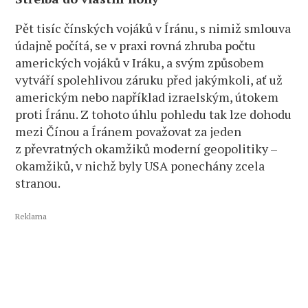
Pět tisíc čínských vojáků v Íránu, s nimiž smlouva
údajně počítá, se v praxi rovná zhruba počtu
amerických vojáků v Iráku, a svým způsobem
vytváří spolehlivou záruku před jakýmkoli, ať už
americkým nebo například izraelským, útokem
proti Íránu. Z tohoto úhlu pohledu tak lze dohodu
mezi Čínou a Íránem považovat za jeden
z převratných okamžiků moderní geopolitiky –
okamžiků, v nichž byly USA ponechány zcela
stranou.
Reklama