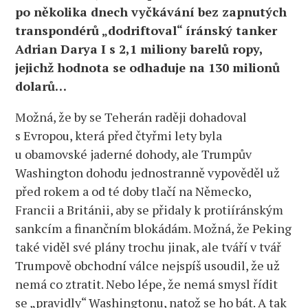
po několika dnech vyčkávání bez zapnutých
transpondérů „dodriftoval“ íránský tanker
Adrian Darya I s 2,1 miliony barelů ropy,
jejichž hodnota se odhaduje na 130 milionů
dolarů…
Možná, že by se Teherán raději dohadoval
s Evropou, která před čtyřmi lety byla
u obamovské jaderné dohody, ale Trumpův
Washington dohodu jednostranně vypověděl už
před rokem a od té doby tlačí na Německo,
Francii a Británii, aby se přidaly k protiíránským
sankcím a finančním blokádám. Možná, že Peking
také viděl své plány trochu jinak, ale tváří v tvář
Trumpově obchodní válce nejspíš usoudil, že už
nemá co ztratit. Nebo lépe, že nemá smysl řídit
se „pravidly“ Washingtonu, natož se ho bát. A tak