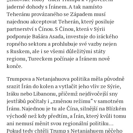
jaderné dohody s Íránem. A tak namísto
Teheránu provázaného se Západem musí
najednou akceptovat Teherán, který posiluje
partnerství s Čínou. S Čínou, která v Sýrii
podporuje Bašára Asada, investuje do iráckého
ropného sektoru a prohlubuje své vazby nejen
s Ruskem, ale i se všemi důležitými státy
regionu, Tureckem počínaje a Íránem nově
konče.
Trumpova a Netanjahuova politika měla původně
srazit Írán do kolen a vytlačit jeho vliv ze Sýrie,
Iráku nebo Libanonu, přičemž nejdivočejší sny
jestřábů počítaly i „změnou režimu“ v samotném
Íránu. Najednou je tu ale Čína, silnější na Blízkém
východě než kdy předtím, a Írán, který kvůli tomu
ani nemusí měnit svou regionální politiku…
Pokud tedy chtěli Trump s Netanjahuem něčeho