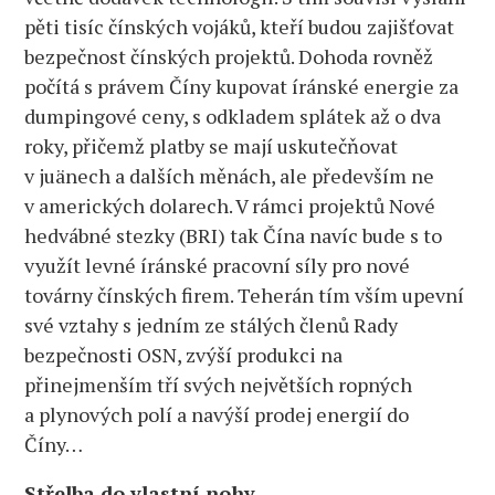
pěti tisíc čínských vojáků, kteří budou zajišťovat
bezpečnost čínských projektů. Dohoda rovněž
počítá s právem Číny kupovat íránské energie za
dumpingové ceny, s odkladem splátek až o dva
roky, přičemž platby se mají uskutečňovat
v juänech a dalších měnách, ale především ne
v amerických dolarech. V rámci projektů Nové
hedvábné stezky (BRI) tak Čína navíc bude s to
využít levné íránské pracovní síly pro nové
továrny čínských firem. Teherán tím vším upevní
své vztahy s jedním ze stálých členů Rady
bezpečnosti OSN, zvýší produkci na
přinejmenším tří svých největších ropných
a plynových polí a navýší prodej energií do
Číny…
Střelba do vlastní nohy