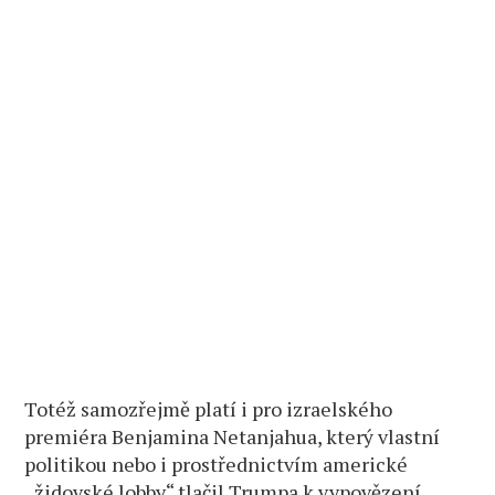
Totéž samozřejmě platí i pro izraelského
premiéra Benjamina Netanjahua, který vlastní
politikou nebo i prostřednictvím americké
„židovské lobby“ tlačil Trumpa k vypovězení