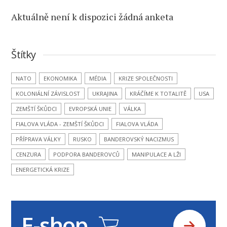
Aktuálně není k dispozici žádná anketa
Štítky
NATO
EKONOMIKA
MÉDIA
KRIZE SPOLEČNOSTI
KOLONIÁLNÍ ZÁVISLOST
UKRAJINA
KRÁČÍME K TOTALITĚ
USA
ZEMŠTÍ ŠKŮDCI
EVROPSKÁ UNIE
VÁLKA
FIALOVA VLÁDA - ZEMŠTÍ ŠKŮDCI
FIALOVA VLÁDA
PŘÍPRAVA VÁLKY
RUSKO
BANDEROVSKÝ NACIZMUS
CENZURA
PODPORA BANDEROVCŮ
MANIPULACE A LŽI
ENERGETICKÁ KRIZE
E-shop