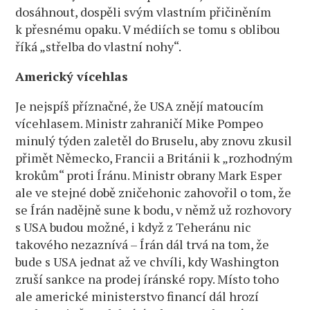
dosáhnout, dospěli svým vlastním přičiněním
k přesnému opaku. V médiích se tomu s oblibou
říká „střelba do vlastní nohy“.
Americký vícehlas
Je nejspíš příznačné, že USA znějí matoucím
vícehlasem. Ministr zahraničí Mike Pompeo
minulý týden zaletěl do Bruselu, aby znovu zkusil
přimět Německo, Francii a Británii k „rozhodným
krokům“ proti Íránu. Ministr obrany Mark Esper
ale ve stejné době zničehonic zahovořil o tom, že
se Írán nadějně sune k bodu, v němž už rozhovory
s USA budou možné, i když z Teheránu nic
takového nezaznívá – Írán dál trvá na tom, že
bude s USA jednat až ve chvíli, kdy Washington
zruší sankce na prodej íránské ropy. Místo toho
ale americké ministerstvo financí dál hrozí