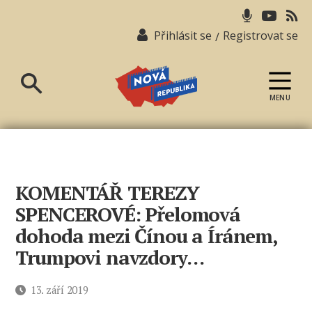
Přihlásit se
Registrovat se
/
MENU
Nová
republika
KOMENTÁŘ TEREZY
SPENCEROVÉ: Přelomová
dohoda mezi Čínou a Íránem,
Trumpovi navzdory…
Datum
13. září 2019
příspěvku