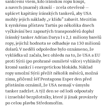
sankcemi všem, kdo íránskou ropu koupí,
a navrch (marně) zkouší – zcela otevřeně —
uplácet kapitány íránských tankerů, aby USA
mohly jejich náklady „v klidu“ zabavit. Mezitím
k syrskému přístavu Tartús po několika dnech
vyčkávání bez zapnutých transpondérů doplul
íránský tanker Adrian Darya I s 2,1 miliony barelů
ropy, jejichž hodnota se odhaduje na 130 milionů
dolarů. V neděli odpoledne bylo oznámeno, že
vykládka už začala, bez ohledu na to, že USA a EU
proti Sýrii (po prohrané osmileté válce) vyhlásily
kromě sankcí i energetickou blokádu. Náklad
ropy umožní Sýrii přežít několik měsíců, možná
zimu, přičemž šéf Pentagonu Esper den před
přistáním oznámil, že USA nemají v úmyslu
tanker zadržet. A týž den se od lodi odpoutaly
i izraelské bezpilotníky, které ji jinak provázely
po celou plavbu Středomořím.