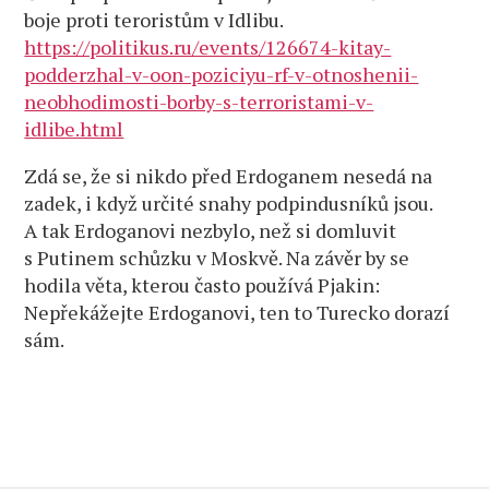
boje proti teroristům v Idlibu.
https://politikus.ru/events/126674-kitay-
podderzhal-v-oon-poziciyu-rf-v-otnoshenii-
neobhodimosti-borby-s-terroristami-v-
idlibe.html
Zdá se, že si nikdo před Erdoganem nesedá na
zadek, i když určité snahy podpindusníků jsou.
A tak Erdoganovi nezbylo, než si domluvit
s Putinem schůzku v Moskvě. Na závěr by se
hodila věta, kterou často používá Pjakin:
Nepřekážejte Erdoganovi, ten to Turecko dorazí
sám.