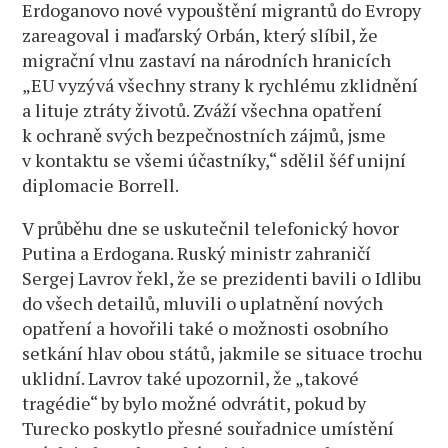
Erdoganovo nové vypouštění migrantů do Evropy
zareagoval i maďarský Orbán, který slíbil, že
migrační vlnu zastaví na národních hranicích
„EU vyzývá všechny strany k rychlému zklidnění
a lituje ztráty životů. Zváží všechna opatření
k ochraně svých bezpečnostních zájmů, jsme
v kontaktu se všemi účastníky,“ sdělil šéf unijní
diplomacie Borrell.
V průběhu dne se uskutečnil telefonický hovor
Putina a Erdogana. Ruský ministr zahraničí
Sergej Lavrov řekl, že se prezidenti bavili o Idlibu
do všech detailů, mluvili o uplatnění nových
opatření a hovořili také o možnosti osobního
setkání hlav obou států, jakmile se situace trochu
uklidní. Lavrov také upozornil, že „takové
tragédie“ by bylo možné odvrátit, pokud by
Turecko poskytlo přesné souřadnice umístění