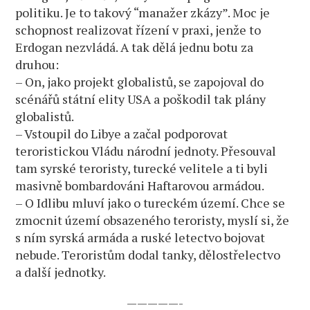
politiku. Je to takový “manažer zkázy”. Moc je
schopnost realizovat řízení v praxi, jenže to
Erdogan nezvládá. A tak dělá jednu botu za
druhou:
– On, jako projekt globalistů, se zapojoval do
scénářů státní elity USA a poškodil tak plány
globalistů.
– Vstoupil do Libye a začal podporovat
teroristickou Vládu národní jednoty. Přesouval
tam syrské teroristy, turecké velitele a ti byli
masivně bombardováni Haftarovou armádou.
– O Idlibu mluví jako o tureckém území. Chce se
zmocnit území obsazeného teroristy, myslí si, že
s ním syrská armáda a ruské letectvo bojovat
nebude. Teroristům dodal tanky, dělostřelectvo
a další jednotky.
—————-