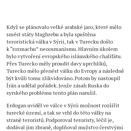
Když se plánovalo velké arabské jaro, které mělo
smést státy Maghrebu a byla spuštěna
teroristická válka v Sýrii, tak v Turecku došlo
k “rozmachu” neoosmanismu. Hlavním úkolem
bylo vytvoření evropského islámského chalífátu.
Přes Turecko měly proudit davy uprchlíků,
Turecko mělo přenést válku do Evropy a následně
být kvůli tomu zlikvidováno. Potom by nastoupil
Írán a udělal pořádek. Jenže zásah Ruska do
syrského problému tento plán narušil.
Erdogan uviděl ve válce v Sýrii možnost rozšířit
turecké území, a tak se vrhl do této války na
straně teroristů. Podporoval teroristy, léčil je,
dodával jim zbraně, doplňoval mužstvo čerstvými