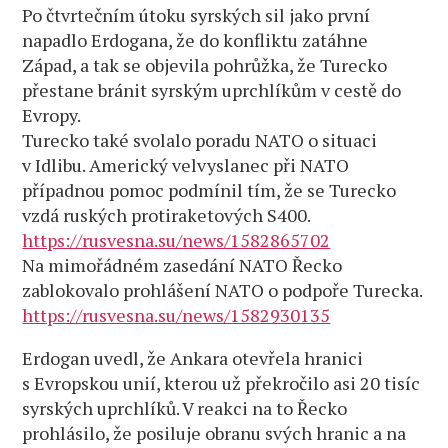
Po čtvrtečním útoku syrských sil jako první
napadlo Erdogana, že do konfliktu zatáhne
Západ, a tak se objevila pohrůžka, že Turecko
přestane bránit syrským uprchlíkům v cestě do
Evropy.
Turecko také svolalo poradu NATO o situaci
v Idlibu. Americký velvyslanec při NATO
případnou pomoc podmínil tím, že se Turecko
vzdá ruských protiraketových S400.
https://rusvesna.su/news/1582865702
Na mimořádném zasedání NATO Řecko
zablokovalo prohlášení NATO o podpoře Turecka.
https://rusvesna.su/news/1582930135
Erdogan uvedl, že Ankara otevřela hranici
s Evropskou unií, kterou už překročilo asi 20 tisíc
syrských uprchlíků. V reakci na to Řecko
prohlásilo, že posiluje obranu svých hranic a na