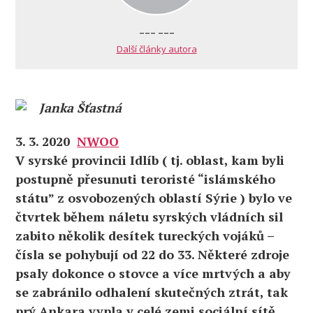
--- ---
Další články autora
Janka Šťastná
3. 3. 2020
NWOO
V syrské provincii Idlíb ( tj. oblast, kam byli
postupně přesunuti teroristé “islámského
státu” z osvobozených oblastí Sýrie ) bylo ve
čtvrtek během náletu syrských vládních sil
zabito několik desítek tureckých vojáků –
čísla se pohybují od 22 do 33. Některé zdroje
psaly dokonce o stovce a více mrtvých a aby
se zabránilo odhalení skutečných ztrát, tak
prý Ankara vypla v celé zemi sociální sítě.