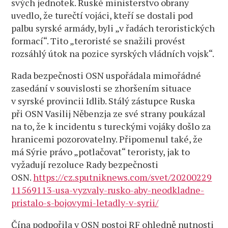
svých jednotek. Ruské ministerstvo obrany
uvedlo, že turečtí vojáci, kteří se dostali pod
palbu syrské armády, byli „v řadách teroristických
formací“. Tito „teroristé se snažili provést
rozsáhlý útok na pozice syrských vládních vojsk“.
Rada bezpečnosti OSN uspořádala mimořádné
zasedání v souvislosti se zhoršením situace
v syrské provincii Idlib. Stálý zástupce Ruska
při OSN Vasilij Něbenzja ze své strany poukázal
na to, že k incidentu s tureckými vojáky došlo za
hranicemi pozorovatelny. Připomenul také, že
má Sýrie právo „potlačovat“ teroristy, jak to
vyžadují rezoluce Rady bezpečnosti
OSN.
https://cz.sputniknews.com/svet/20200229
11569113-usa-vyzvaly-rusko-aby-neodkladne-
pristalo-s-bojovymi-letadly-v-syrii/
Čína podpořila v OSN postoj RF ohledně nutnosti