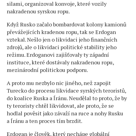
silami, organizoval konvoje, které vozily
nakradenou syrskou ropu.
Když Rusko začalo bombardovat kolony kamionů
převážejících kradenou ropu, tak se Erdogan
vztekal. Nešlo jen o likvidaci jeho finančních
zdrojů, ale o likvidaci politické stability jeho
režimu. Erdoganovi zajišťovaly ty západní
instituce, které dostávaly nakradenou ropu,
mezinárodní politickou podporu.
A proto mu nezbylo nic jiného, než zapojit
Turecko do procesu likvidace syrských teroristů,
do koalice Ruska a Íránu. Neudělal to proto, že by
ty teroristy chtěl likvidovat, ale proto, že se
hodlal pověsit jako závaží na ruce a nohy Rusku
a Íránu a ten proces tím brzdit.
Erdogan je člověk, který nechápe globální