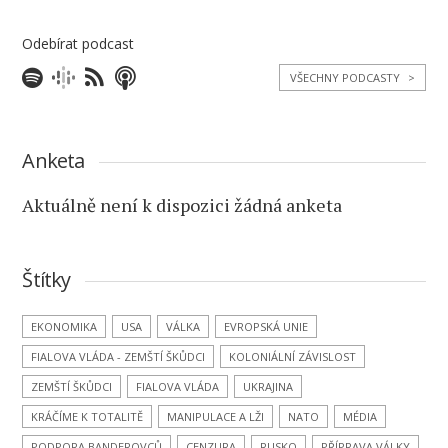
Odebírat podcast
VŠECHNY PODCASTY
>
Anketa
Aktuálně není k dispozici žádná anketa
Štítky
EKONOMIKA
USA
VÁLKA
EVROPSKÁ UNIE
FIALOVA VLÁDA - ZEMŠTÍ ŠKŮDCI
KOLONIÁLNÍ ZÁVISLOST
ZEMŠTÍ ŠKŮDCI
FIALOVA VLÁDA
UKRAJINA
KRÁČÍME K TOTALITĚ
MANIPULACE A LŽI
NATO
MÉDIA
PODPORA BANDEROVCŮ
CENZURA
RUSKO
PŘÍPRAVA VÁLKY