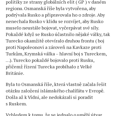
politiky ze strany globálních elit ( GP ) v daném
regionu. Osmanská říše byla vytvořena, aby
podrývala Rusko a připravovala ho o zdroje. Aby
nenechala Rusko v klidu se rozvíjet, aby Rusko
muselo neustále bojovat, vyčerpávat své síly.
Pokaždé když se Rusko účastnilo nějaké války, tak
Turecko okamžitě otevíralo druhou frontu ( boj
proti Napoleonovi a zároveň na Kavkaze proti
Turkům, Krymská válka – hlavní boj s Tureckem,
…). Turecko pokaždé bojovalo proti Rusku,
přičemž řízení Turecka probíhalo z Velké
Británie.
Byla to Osmanská říše, která vlastně začala řešit
otázku založení islámského chalífátu v Evropě.
Došla až k Vídni, ale nedokázali si poradit
s Ruskem.
Vzhledem k tomu, že se jednalo o umělý útvar,