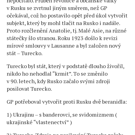
nepočítalo. Průběh revoluce a občanské války
v Rusku se zvrtnul jiným směrem, než GP
očekával, což ho postavilo opět před úkol vytvořit
subjekt, který by mohl tlačit na Rusko i nadále.
Proto rozčlenění Anatolie, tj. Malé Asie, na různé
státečky šlo stranou. Roku 1923 došlo k revizi
mírové smlouvy v Lausanne a byl založen nový
stát – Turecko.
Turecko byl stát, který v podstatě dlouho živořil,
nikdo ho nehodlal “krmit”. To se změnilo
v 90. letech, kdy Rusko začalo svými zdroji
posilovat Turecko.
GP potřeboval vytvořit proti Rusku dvě beranidla:
1) Ukrajinu – s banderovci, se svidomizmem (
ukrajinské “vlastenectví” )
2) Turecko. Zdroje na posilování Turecka začaly