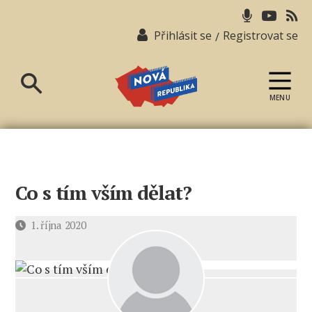
Přihlásit se
Registrovat se
/
MENU
Nová
republika
Co s tím vším dělat?
Datum
1. října 2020
příspěvku