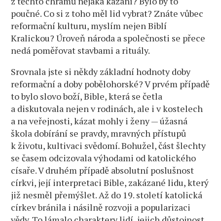
z těchto chrámů nějaká kázání? Bylo by to
poučné. Co si z toho měl lid vybrat? Znáte vůbec
reformační kulturu, myslím nejen Biblí
Kralickou? Úroveň národa a společnosti se přece
nedá poměřovat stavbami a rituály.
Srovnala jste si někdy základní hodnoty doby
reformační a doby pobělohorské? V prvém případě
to bylo slovo boží, Bible, která se četla
a diskutovala nejen v rodinách, ale i v kostelech
a na veřejnosti, kázat mohly i ženy — úžasná
škola dobírání se pravdy, mravných přístupů
k životu, kultivaci svědomí. Bohužel, část šlechty
se časem odcizovala výhodami od katolického
císaře. V druhém případě absolutní poslušnost
církvi, její interpretaci Bible, zakázané lidu, který
již nesměl přemýšlet. Až do 19. století katolická
církev bránila i násilně rozvoji a popularizaci
vědy. To lámalo charaktery lidí, jejich důstojnost.