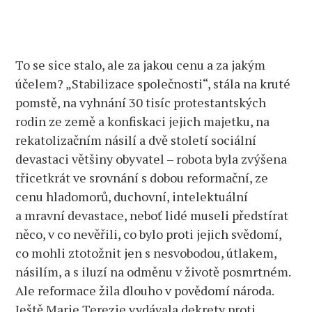
To se sice stalo, ale za jakou cenu a za jakým
účelem? „Stabilizace společnosti“, stála na kruté
pomstě, na vyhnání 30 tisíc protestantských
rodin ze země a konfiskaci jejich majetku, na
rekatolizačním násilí a dvě století sociální
devastaci většiny obyvatel – robota byla zvýšena
třicetkrát ve srovnání s dobou reformační, ze
cenu hladomorů, duchovní, intelektuální
a mravní devastace, neboť lidé museli předstírat
něco, v co nevěřili, co bylo proti jejich svědomí,
co mohli ztotožnit jen s nesvobodou, útlakem,
násilím, a s iluzí na odměnu v životě posmrtném.
Ale reformace žila dlouho v povědomí národa.
Ještě Marie Terezie vydávala dekrety proti