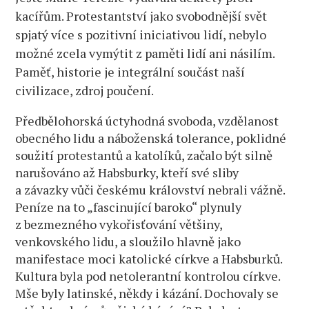
kacířům. Protestantství jako svobodnější svět
spjatý více s pozitivní iniciativou lidí, nebylo
možné zcela vymýtit z paměti lidí ani násilím.
Paměť, historie je integrální součást naší
civilizace, zdroj poučení.
Předbělohorská úctyhodná svoboda, vzdělanost
obecného lidu a náboženská tolerance, poklidné
soužití protestantů a katolíků, začalo být silně
narušováno až Habsburky, kteří své sliby
a závazky vůči českému království nebrali vážně.
Peníze na to „fascinující baroko“ plynuly
z bezmezného vykořisťování většiny,
venkovského lidu, a sloužilo hlavně jako
manifestace moci katolické církve a Habsburků.
Kultura byla pod netolerantní kontrolou církve.
Mše byly latinské, někdy i kázání. Dochovaly se