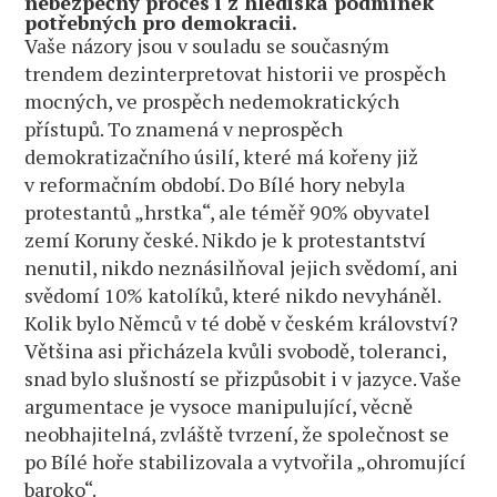
nebezpečný proces i z hlediska podmínek
potřebných pro demokracii.
Vaše názory jsou v souladu se současným
trendem dezinterpretovat historii ve prospěch
mocných, ve prospěch nedemokratických
přístupů. To znamená v neprospěch
demokratizačního úsilí, které má kořeny již
v reformačním období. Do Bílé hory nebyla
protestantů „hrstka“, ale téměř 90% obyvatel
zemí Koruny české. Nikdo je k protestantství
nenutil, nikdo neznásilňoval jejich svědomí, ani
svědomí 10% katolíků, které nikdo nevyháněl.
Kolik bylo Němců v té době v českém království?
Většina asi přicházela kvůli svobodě, toleranci,
snad bylo slušností se přizpůsobit i v jazyce. Vaše
argumentace je vysoce manipulující, věcně
neobhajitelná, zvláště tvrzení, že společnost se
po Bílé hoře stabilizovala a vytvořila „ohromující
baroko“.