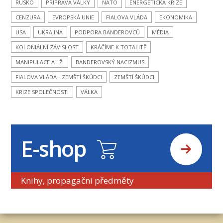
RUSKO
PŘÍPRAVA VÁLKY
NATO
ENERGETICKÁ KRIZE
CENZURA
EVROPSKÁ UNIE
FIALOVA VLÁDA
EKONOMIKA
USA
UKRAJINA
PODPORA BANDEROVCŮ
MÉDIA
KOLONIÁLNÍ ZÁVISLOST
KRÁČÍME K TOTALITĚ
MANIPULACE A LŽI
BANDEROVSKÝ NACIZMUS
FIALOVA VLÁDA - ZEMŠTÍ ŠKŮDCI
ZEMŠTÍ ŠKŮDCI
KRIZE SPOLEČNOSTI
VÁLKA
E-shop
Knihy, propagační předměty