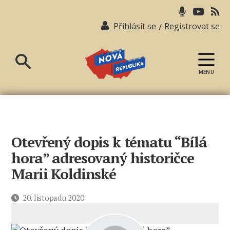
Přihlásit se
Registrovat se
/
MENU
Nová
republika
Otevřený dopis k tématu “Bílá
hora” adresovaný historičce
Marii Koldinské
Datum
20. listopadu 2020
příspěvku