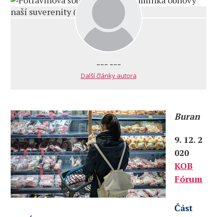
--- ---
Další články autora
Buran
9. 12. 2
020
KOB
Fórum
Část