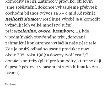
komodity se liší. Zatímco v produkci obilovin
jsme soběstační, dokonce vykazujeme přebytek
obchodní bilance (vývoz za 3 – 4 mld Kč ročně),
nejhorší situace
v rostlinné výrobě je u komodit
vyžadujících velké množství ruční
práce
(zelenina, ovoce, brambory,…)
, kde
v podmínkách otevřeného trhu, dotovaná
zahraniční konkurence vytlačila naše pěstitele.
Zde je hrubý odhad současné produkce max.
okolo 30% roku 1989 a dovozy tvoří cca 2/3
domácí spotřeby (platí pro komodity, které se dají
úspěšně pěstovat v našem mírném klimatickém
pásmu).
Reklama