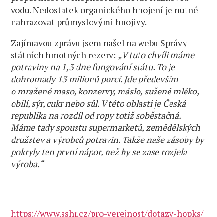
vodu. Nedostatek organického hnojení je nutné
nahrazovat průmyslovými hnojivy.
Zajímavou zprávu jsem našel na webu Správy
státních hmotných rezerv:
„V tuto chvíli máme
potraviny na 1,3 dne fungování státu. To je
dohromady 13 milionů porcí. Jde především
o mražené maso, konzervy, máslo, sušené mléko,
obilí, sýr, cukr nebo sůl. V této oblasti je Česká
republika na rozdíl od ropy totiž soběstačná.
Máme tady spoustu supermarketů, zemědělských
družstev a výrobců potravin. Takže naše zásoby by
pokryly ten první nápor, než by se zase rozjela
výroba.“
https://www.sshr.cz/pro-verejnost/dotazy-hopks/