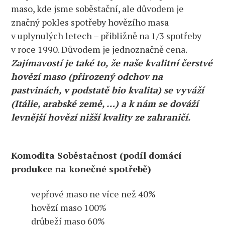
maso, kde jsme soběstační, ale důvodem je
značný pokles spotřeby hovězího masa
v uplynulých letech – přibližně na 1/3 spotřeby
v roce 1990. Důvodem je jednoznačně cena.
Zajímavostí je také to, že naše kvalitní čerstvé
hovězí maso (přirozený odchov na
pastvinách, v podstatě bio kvalita) se vyváží
(Itálie, arabské země, …) a k nám se dováží
levnější hovězí nižší kvality ze zahraničí.
Komodita Soběstačnost (podíl domácí
produkce na konečné spotřebě)
vepřové maso ne více než 40%
hovězí maso 100%
drůbeží maso 60%