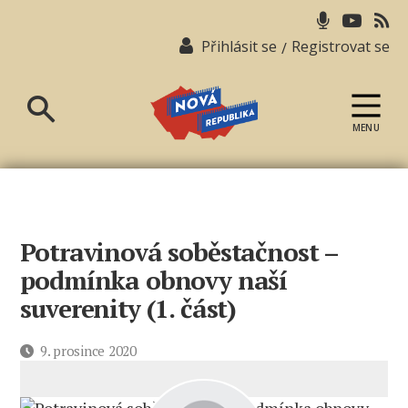
Přihlásit se
Registrovat se
/
MENU
Nová
republika
Potravinová soběstačnost –
podmínka obnovy naší
suverenity (1. část)
Datum
9. prosince 2020
příspěvku