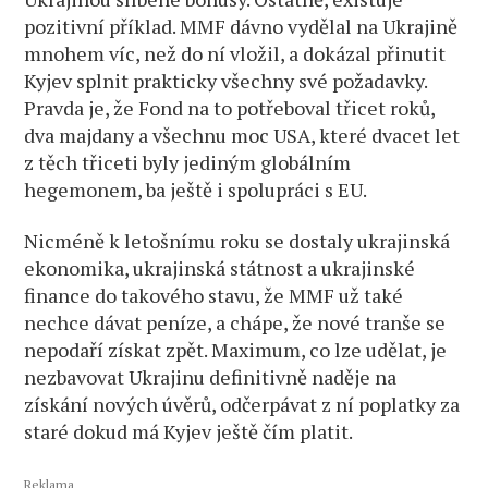
pozitivní příklad. MMF dávno vydělal na Ukrajině
mnohem víc, než do ní vložil, a dokázal přinutit
Kyjev splnit prakticky všechny své požadavky.
Pravda je, že Fond na to potřeboval třicet roků,
dva majdany a všechnu moc USA, které dvacet let
z těch třiceti byly jediným globálním
hegemonem, ba ještě i spolupráci s EU.
Nicméně k letošnímu roku se dostaly ukrajinská
ekonomika, ukrajinská státnost a ukrajinské
finance do takového stavu, že MMF už také
nechce dávat peníze, a chápe, že nové tranše se
nepodaří získat zpět. Maximum, co lze udělat, je
nezbavovat Ukrajinu definitivně naděje na
získání nových úvěrů, odčerpávat z ní poplatky za
staré dokud má Kyjev ještě čím platit.
Reklama