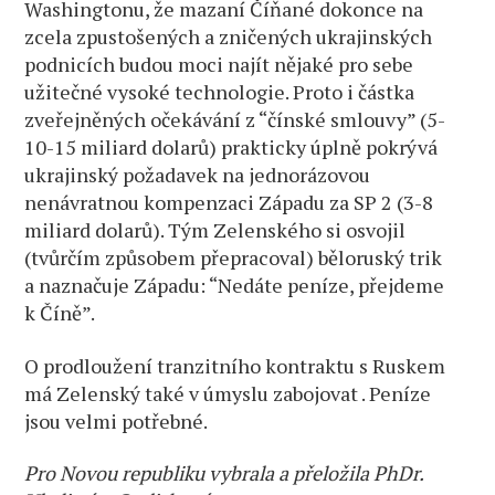
Washingtonu, že mazaní Číňané dokonce na
zcela zpustošených a zničených ukrajinských
podnicích budou moci najít nějaké pro sebe
užitečné vysoké technologie. Proto i částka
zveřejněných očekávání z “čínské smlouvy” (5-
10-15 miliard dolarů) prakticky úplně pokrývá
ukrajinský požadavek na jednorázovou
nenávratnou kompenzaci Západu za SP 2 (3-8
miliard dolarů). Tým Zelenského si osvojil
(tvůrčím způsobem přepracoval) běloruský trik
a naznačuje Západu: “Nedáte peníze, přejdeme
k Číně”.
O prodloužení tranzitního kontraktu s Ruskem
má Zelenský také v úmyslu zabojovat . Peníze
jsou velmi potřebné.
Pro Novou republiku vybrala a přeložila PhDr.