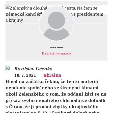
--- ---
Další články autora
Rostislav Iščenko
18. 7. 2021
ukraina
Hned na začátku řeknu, že tento materiál
nemá nic společného se šířenými fámami
okolí Zelenského o tom, že oddaní žáci se na
příkaz svého moudrého chlebodárce dohodli
s Čínou, že jí prodají zbytky ukrajinského
vlastnictví za 5-10-15 miliard dolarů nebo