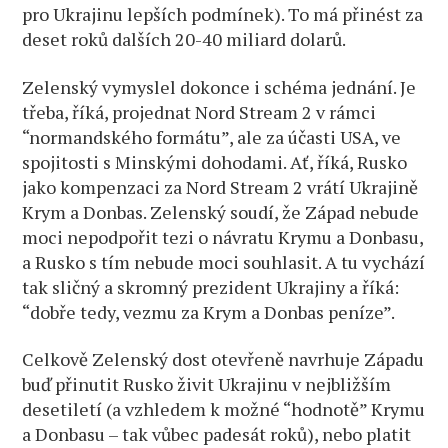
pro Ukrajinu lepších podmínek). To má přinést za
deset roků dalších 20-40 miliard dolarů.
Zelenský vymyslel dokonce i schéma jednání. Je
třeba, říká, projednat Nord Stream 2 v rámci
“normandského formátu”, ale za účasti USA, ve
spojitosti s Minskými dohodami. Ať, říká, Rusko
jako kompenzaci za Nord Stream 2 vrátí Ukrajině
Krym a Donbas. Zelenský soudí, že Západ nebude
moci nepodpořit tezi o návratu Krymu a Donbasu,
a Rusko s tím nebude moci souhlasit. A tu vychází
tak sličný a skromný prezident Ukrajiny a říká:
“dobře tedy, vezmu za Krym a Donbas peníze”.
Celkově Zelenský dost otevřeně navrhuje Západu
buď přinutit Rusko živit Ukrajinu v nejbližším
desetiletí (a vzhledem k možné “hodnotě” Krymu
a Donbasu – tak vůbec padesát roků), nebo platit