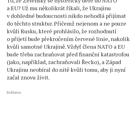
To, že Zelenský se hystericky dere do NATO
a EU? Už mu několikrát říkali, že Ukrajinu
v dohledné budoucnosti nikdo nehodlá přijímat
do těchto struktur. Přičemž nejenom a ne pouze
kvůli Rusku, které prohlásilo, že rozhodnutí
o přijetí bude překročením červené linie, nakolik
kvůli samotné Ukrajině. Vždyť člena NATO a EU
bude třeba zachraňovat před finanční katastrofou
(jako, například, zachraňovali Řecko), a Západ
Ukrajinu neobíral do nitě kvůli tomu, aby ji nyní
začal znovu živit.
Reklama