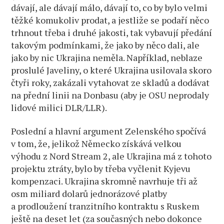
dávají, ale dávají málo, dávají to, co by bylo velmi
těžké komukoliv prodat, a jestliže se podaří něco
trhnout třeba i druhé jakosti, tak vybavují předání
takovým podmínkami, že jako by něco dali, ale
jako by nic Ukrajina neměla. Například, neblaze
proslulé Javeliny, o které Ukrajina usilovala skoro
čtyři roky, zakázali vytahovat ze skladů a dodávat
na přední linii na Donbasu (aby je OSU neprodaly
lidové milici DLR/LLR).
Poslední a hlavní argument Zelenského spočívá
v tom, že, jelikož Německo získává velkou
výhodu z Nord Stream 2, ale Ukrajina má z tohoto
projektu ztráty, bylo by třeba vyčlenit Kyjevu
kompenzaci. Ukrajina skromně navrhuje tři až
osm miliard dolarů jednorázové platby
a prodloužení tranzitního kontraktu s Ruskem
ještě na deset let (za současných nebo dokonce