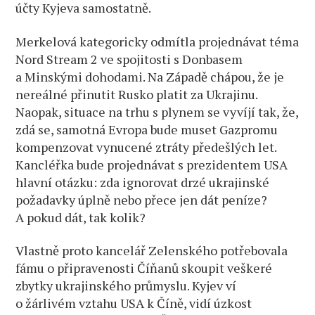
účty Kyjeva samostatně.
Merkelová kategoricky odmítla projednávat téma
Nord Stream 2 ve spojitosti s Donbasem
a Minskými dohodami. Na Západě chápou, že je
nereálné přinutit Rusko platit za Ukrajinu.
Naopak, situace na trhu s plynem se vyvíjí tak, že,
zdá se, samotná Evropa bude muset Gazpromu
kompenzovat vynucené ztráty předešlých let.
Kancléřka bude projednávat s prezidentem USA
hlavní otázku: zda ignorovat drzé ukrajinské
požadavky úplně nebo přece jen dát peníze?
A pokud dát, tak kolik?
Vlastně proto kancelář Zelenského potřebovala
fámu o připravenosti Číňanů skoupit veškeré
zbytky ukrajinského průmyslu. Kyjev ví
o žárlivém vztahu USA k Číně, vidí úzkost