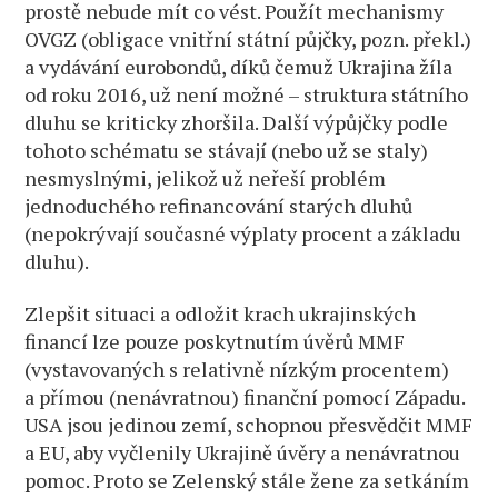
prostě nebude mít co vést. Použít mechanismy
OVGZ (obligace vnitřní státní půjčky, pozn. překl.)
a vydávání eurobondů, díků čemuž Ukrajina žíla
od roku 2016, už není možné – struktura státního
dluhu se kriticky zhoršila. Další výpůjčky podle
tohoto schématu se stávají (nebo už se staly)
nesmyslnými, jelikož už neřeší problém
jednoduchého refinancování starých dluhů
(nepokrývají současné výplaty procent a základu
dluhu).
Zlepšit situaci a odložit krach ukrajinských
financí lze pouze poskytnutím úvěrů MMF
(vystavovaných s relativně nízkým procentem)
a přímou (nenávratnou) finanční pomocí Západu.
USA jsou jedinou zemí, schopnou přesvědčit MMF
a EU, aby vyčlenily Ukrajině úvěry a nenávratnou
pomoc. Proto se Zelenský stále žene za setkáním