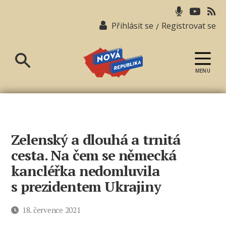
Přihlásit se
Registrovat se
/
MENU
Nová
republika
Zelenský a dlouhá a trnitá
cesta. Na čem se německá
kancléřka nedomluvila
s prezidentem Ukrajiny
Datum
18. července 2021
příspěvku