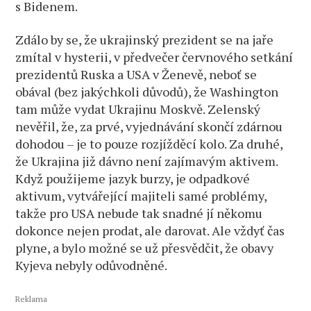
s Bidenem.
Zdálo by se, že ukrajinský prezident se na jaře
zmítal v hysterii, v předvečer červnového setkání
prezidentů Ruska a USA v Ženevě, neboť se
obával (bez jakýchkoli důvodů), že Washington
tam může vydat Ukrajinu Moskvě. Zelenský
nevěřil, že, za prvé, vyjednávání skončí zdárnou
dohodou – je to pouze rozjížděcí kolo. Za druhé,
že Ukrajina již dávno není zajímavým aktivem.
Když použijeme jazyk burzy, je odpadkové
aktivum, vytvářející majiteli samé problémy,
takže pro USA nebude tak snadné jí někomu
dokonce nejen prodat, ale darovat. Ale vždyť čas
plyne, a bylo možné se už přesvědčit, že obavy
Kyjeva nebyly odůvodněné.
Reklama