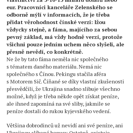
eur. Pracovníci kanceláře Zelenského se
odborně mýlí v informacích, že je třeba
přidat věrohodnost čínské verzi: lžou
vždycky stejně, a fáma, majícího za sebou
pevný základ, má vždy hodně verzí, protože
všichni pouze jedním uchem něco slyšeli, ale
přesně nevědí, co konkrétně.
Ne že by tato fáma neměla nic společného
s tématem daného materiálu. Nemá nic
společného s Čínou. Pekingu stačila aféra
s Motorem Sič. Číňané se díky vlastní zkušenosti
přesvědčili, že Ukrajina snadno slibuje všechno
možné, když je třeba někde opět získat peníze,
ale ihned zapomíná na své sliby, jakmile se
peníze dostali do rukou kyjevského vedení.
Většina dobrodinců už nevidí ani své peníze, ani
Ukrajinou slíbené bonusy. Ostatně, existuje