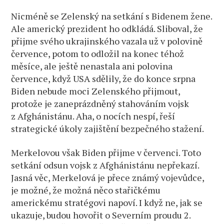
Nicméně se Zelenský na setkání s Bidenem žene.
Ale americký prezident ho odkládá. Sliboval, že
přijme svého ukrajinského vazala už v polovině
července, potom to odložil na konec téhož
měsíce, ale ještě nenastala ani polovina
července, když USA sdělily, že do konce srpna
Biden nebude moci Zelenského přijmout,
protože je zaneprázdněný stahováním vojsk
z Afghánistánu. Aha, o nocích nespí, řeší
strategické úkoly zajištění bezpečného stažení.
Merkelovou však Biden přijme v červenci. Toto
setkání odsun vojsk z Afghánistánu nepřekazí.
Jasná věc, Merkelová je přece známý vojevůdce,
je možné, že možná něco stařičkému
americkému stratégovi napoví. I když ne, jak se
ukazuje, budou hovořit o Severním proudu 2.