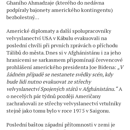
Ghaního Ahmadzaje (kterého do nedávna
podpíraly bajonety amerického kontingentu)
bezbolestný…
Americké diplomaty a další spolupracovníky
velvyslanectví USA v Kábulu evakuovali na
poslední chvíli při prvních zprávách o příchodu
Tálibů do města. Dnes si v Afghánistánu i za jeho
hranicemi se sarkasmem připomínají červencové
prohlášení amerického presidenta Joe Bidena:
„V
žádném případě se nestanete svědky scén, kdy
bude lidi nutno evakuovat ze střechy
velvyslanectví Spojených států v Afghánistánu.“
A
o necelých pár týdnů později Američany
zachraňovali ze střechy velvyslanectví vrtulníky
stejně jako tomu bylo v roce 1975 v Saigonu.
Poslední baštou západní přítomnosti v zemi je