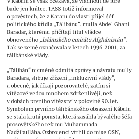
V Kábulu se však očekává, že vládnout de iure
bude jen krátce. TASS totiž informoval
o pověstech, že z Kataru do vlasti přijel šéf
politického křídla „Tálibánu“, mulla Abdel Ghaní
Baradar, kterému přičítají titul vládce
obnoveného
„Islámského emirátu Afghánistán“.
Tak se země označovala v letech 1996-2001, za
tálibánské vlády.
„Tálibán“ nicméně odmítá zprávy a návratu mully
Baradara, slibuje zřízení „inkluzivní vlády“,
a obecně, jak říkají pozorovatelé, zatím si
vítězové vedou mnohem zdrženlivěji, než
v dobách prvního vítězství v polovině 90. let.
Symbolem prvního tálibánského obsazení Kábulu
se stala krutá pomsta, která zasáhla bývalého šéfa
prosovětského režimu Muhammada
Nadžíbulláha. Ozbrojenci vtrhli do mise OSN,