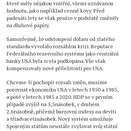
které měly nějakou vnitřní, všemi uznávanou
hodnotu, jako například cenné kovy. Před
padesáti lety se však peníze v podstatě změnily
na dluhové papíry.
Samozřejmě, že odstoupení dolaru od zlatého
standardu vyvolalo rozsáhlou krizi. Reputace
Federálního rezervního systému jako centrální
banky USA byla zcela podkopána. Vše však
kompenzovaly nové příležitosti pro USA.
Chceme-li pochopit rozsah změn, musíme
porovnat ekonomiku USA v letech 1950 a 1985,
a poté v letech 1985 a 2020. HDP se v prvním
případě zvýšil na 3,5násobek, v druhém
2,6násobně, přičemž burzovní indexy na devíti
a třiadvacetinásobek. Nový systém umožňuje
Spojeným státům neustále zvyšovat svůj státní