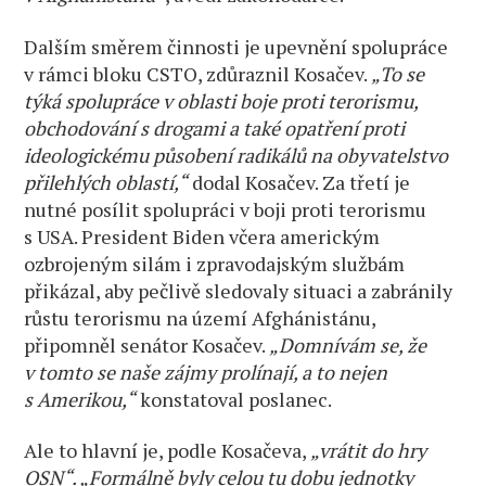
Dalším směrem činnosti je upevnění spolupráce
v rámci bloku CSTO, zdůraznil Kosačev.
„To se
týká spolupráce v oblasti boje proti terorismu,
obchodování s drogami a také opatření proti
ideologickému působení radikálů na obyvatelstvo
přilehlých oblastí,“
dodal Kosačev. Za třetí je
nutné posílit spolupráci v boji proti terorismu
s USA. President Biden včera americkým
ozbrojeným silám i zpravodajským službám
přikázal, aby pečlivě sledovaly situaci a zabránily
růstu terorismu na území Afghánistánu,
připomněl senátor Kosačev.
„Domnívám se, že
v tomto se naše zájmy prolínají, a to nejen
s Amerikou,“
konstatoval poslanec.
Ale to hlavní je, podle Kosačeva,
„vrátit do hry
OSN“. „Formálně byly celou tu dobu jednotky