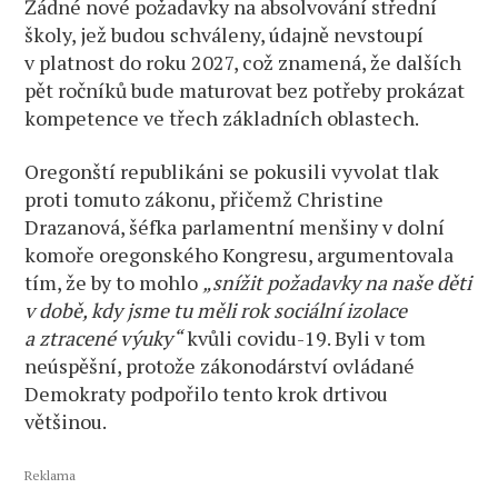
Žádné nové požadavky na absolvování střední
školy, jež budou schváleny, údajně nevstoupí
v platnost do roku 2027, což znamená, že dalších
pět ročníků bude maturovat bez potřeby prokázat
kompetence ve třech základních oblastech.
Oregonští republikáni se pokusili vyvolat tlak
proti tomuto zákonu, přičemž Christine
Drazanová, šéfka parlamentní menšiny v dolní
komoře oregonského Kongresu, argumentovala
tím, že by to mohlo
„snížit požadavky na naše děti
v době, kdy jsme tu měli rok sociální izolace
a ztracené výuky“
kvůli covidu-19. Byli v tom
neúspěšní, protože zákonodárství ovládané
Demokraty podpořilo tento krok drtivou
většinou.
Reklama