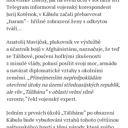
Telegram informoval vojenský korespondent
Jurij Kotěnok, v Kábulu začali přebarvovat
„haram“ – hříšné zobrazení ženy s odkrytou
tváří…
Anatolij Mavijčuk, plukovník ve výslužbě
a účastník bojů v Afghánistánu, naznačuje, že teď
se Tálibové, poučeni hořkými zkušenosti
z minulé vlády, pokusí posílit svoji moc, armádu
a navázat diplomatické vztahy s okolními
zeměmi.
„Přinejmenším nepředpokládám
otevřené útoky na území středoasijských republik,
ale vliv „Tálibánu“ v oblasti velmi silně
vzroste,“
řekl vojenský expert.
Jedním z prvních úkolů „Tálibánu“ po obsazení
Kábulu bude vybudování vztahů tohoto (většinou
paštunského) hnutí s těmi národy, které svého