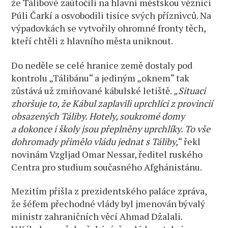
že Tálibové zaútočili na hlavní městskou věznici
Púli Čarkí a osvobodili tisíce svých příznivců. Na
výpadovkách se vytvořily ohromné fronty těch,
kteří chtěli z hlavního města uniknout.
Do neděle se celé hranice země dostaly pod
kontrolu „Tálibánu“ a jediným „oknem“ tak
zůstává už zmiňované kábulské letiště.
„Situaci
zhoršuje to, že Kábul zaplavili uprchlíci z provincií
obsazených Táliby. Hotely, soukromé domy
a dokonce i školy jsou přeplněny uprchlíky. To vše
dohromady přimělo vládu jednat s Táliby,
“ řekl
novinám Vzgljad Omar Nessar, ředitel ruského
Centra pro studium současného Afghánistánu.
Mezitím přišla z prezidentského paláce zpráva,
že šéfem přechodné vlády byl jmenován bývalý
ministr zahraničních věcí Ahmad Džalali.