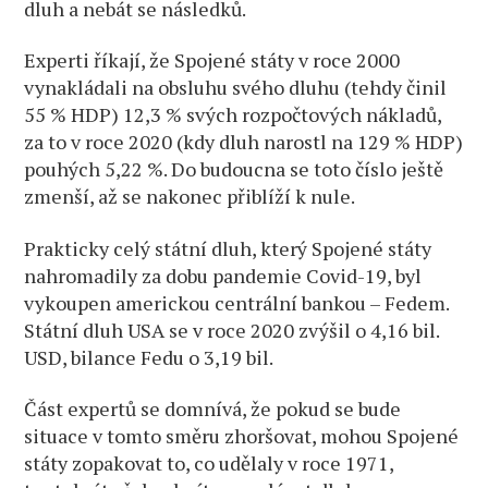
dluh a nebát se následků.
Experti říkají, že Spojené státy v roce 2000
vynakládali na obsluhu svého dluhu (tehdy činil
55 % HDP) 12,3 % svých rozpočtových nákladů,
za to v roce 2020 (kdy dluh narostl na 129 % HDP)
pouhých 5,22 %. Do budoucna se toto číslo ještě
zmenší, až se nakonec přiblíží k nule.
Prakticky celý státní dluh, který Spojené státy
nahromadily za dobu pandemie Covid-19, byl
vykoupen americkou centrální bankou – Fedem.
Státní dluh USA se v roce 2020 zvýšil o 4,16 bil.
USD, bilance Fedu o 3,19 bil.
Část expertů se domnívá, že pokud se bude
situace v tomto směru zhoršovat, mohou Spojené
státy zopakovat to, co udělaly v roce 1971,