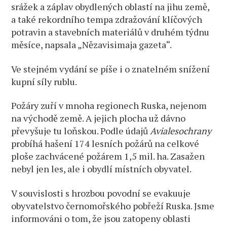
srážek a záplav obydlených oblastí na jihu země,
a také rekordního tempa zdražování klíčových
potravin a stavebních materiálů v druhém týdnu
měsíce, napsala „Nězavisimaja gazeta“.
Ve stejném vydání se píše i o znatelném snížení
kupní síly rublu.
Požáry zuří v mnoha regionech Ruska, nejenom
na východě země. A jejich plocha už dávno
převyšuje tu loňskou. Podle údajů
Avialesochrany
probíhá hašení 174 lesních požárů na celkové
ploše zachvácené požárem 1,5 mil. ha. Zasažen
nebyl jen les, ale i obydlí místních obyvatel.
V souvislosti s hrozbou povodní se evakuuje
obyvatelstvo černomořského pobřeží Ruska. Jsme
informováni o tom, že jsou zatopeny oblasti