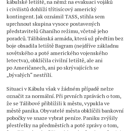
kábulské letiště, na němž na evakuaci vojáků
i civilistů dohlíží třítisícový americký
kontingent. Jak oznámil TASS, stihla sem
uprchnout skupina vysoce postavených
představitelů Ghaního režimu, včetně jeho
poradců. Tálibánská armáda, která už předtím bez
boje obsadila letiště Bagram (nejdříve základnu
sovětského a poté amerického vojenského
letectva), obklíčila civilní letiště, ale ani
po Američanech, ani po skrývajících se
„bývalých“ nestřílí.
Situaci v Kábulu však v žádném případě nelze
označit za normální. Při prvních zprávách o tom,
že se Tálibové přiblížili k městu, vypukla ve
městě panika. Obyvatelé města obklíčili bankovní
pobočky ve snaze vybrat peníze. Paniku zvýšily
přestřelky na předměstích a poté zprávy o tom,