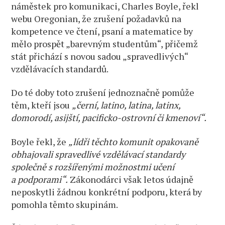
náměstek pro komunikaci, Charles Boyle, řekl
webu Oregonian, že zrušení požadavků na
kompetence ve čtení, psaní a matematice by
mělo prospět „barevným studentům“, přičemž
stát přichází s novou sadou „spravedlivých“
vzdělávacích standardů.
Do té doby toto zrušení jednoznačně pomůže
těm, kteří jsou
„černí, latino, latina, latinx,
domorodí, asijští, pacificko-ostrovní či kmenoví“.
Boyle řekl, že
„lídři těchto komunit opakovaně
obhajovali spravedlivé vzdělávací standardy
společně s rozšířenými možnostmi učení
a podporami“.
Zákonodárci však letos údajně
neposkytli žádnou konkrétní podporu, která by
pomohla těmto skupinám.