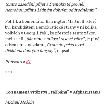
tomto zasedání přijat a Demokraté pro něj
nemohou přijít s žádným dobrým odůvodněním“.
Politik a komentátor Barrington Martin II, který
byl kandidátem Demokratické strany v několika
volbách v Georgii, řekl, že přestože tento zákon
měl za cíl
„dát ránu z milosti rasové válce“
, je plně
odsouzen k nezdaru.
„Cesta do pekel bývá
dlážděna dobrými úmysly“,
napsal.
Převzato z
RT
* * *
Co znamená vítězství „Tálibánu“ v Afghánistánu
Michail Moškin