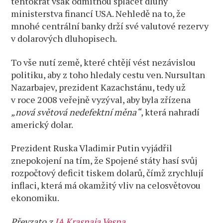
tentokrát však odmítnou splácet dluhy
ministerstva financí USA. Nehledě na to, že
mnohé centrální banky drží své valutové rezervy
v dolarových dluhopisech.
To vše nutí země, které chtějí vést nezávislou
politiku, aby z toho hledaly cestu ven. Nursultan
Nazarbajev, prezident Kazachstánu, tedy už
v roce 2008 veřejně vyzýval, aby byla zřízena
„nová světová nedefektní měna“
, která nahradí
americký dolar.
Prezident Ruska Vladimir Putin vyjádřil
znepokojení na tím, že Spojené státy hasí svůj
rozpočtový deficit tiskem dolarů, čímž zrychlují
inflaci, která má okamžitý vliv na celosvětovou
ekonomiku.
Převzato z
IA Krasnaja Vesna