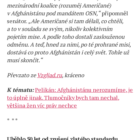
mezinárodní koalice (rozuměj Američané)
v Afghánistánu pod mandátem OSN,“
připomněl
senátor.
„Ale Američané si tam dělali, co chtěli,
a to v souladu se svým, nikoliv kolektivním
pojetím mise. A podle toho dostali zaslouženou
odměnu. A teď, hned za nimi, po té prohrané misi,
dostává co proto Afghánistán i celý svět. Tohle už
musí skončit.“
Převzato ze
Vzgljad.ru
, kráceno
K tématu:
Pelikán: Afghánistánu nerozumíme, je
to úplně jinak. Tlumočníky bych tam nechal,
většina žen víc práv nechce
* * *
Uběhlo 50 let od zrušení zlatého standardu