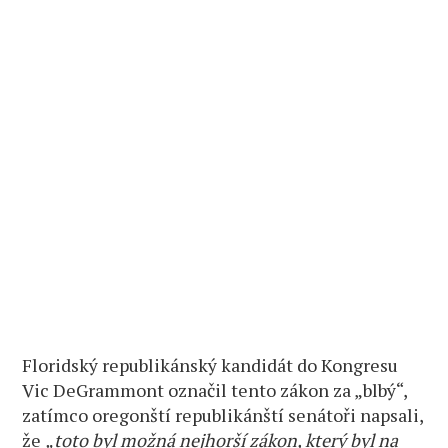
Floridský republikánský kandidát do Kongresu
Vic DeGrammont označil tento zákon za „blbý“,
zatímco oregonští republikánští senátoři napsali,
že
„toto byl možná nejhorší zákon, který byl na