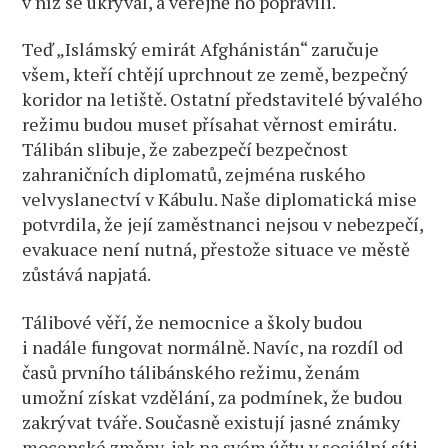
v níž se ukrýval, a veřejně ho popravili.
Teď „Islámský emirát Afghánistán“ zaručuje
všem, kteří chtějí uprchnout ze země, bezpečný
koridor na letiště. Ostatní představitelé bývalého
režimu budou muset přísahat věrnost emirátu.
Tálibán slibuje, že zabezpečí bezpečnost
zahraničních diplomatů, zejména ruského
velvyslanectví v Kábulu. Naše diplomatická mise
potvrdila, že její zaměstnanci nejsou v nebezpečí,
evakuace není nutná, přestože situace ve městě
zůstává napjatá.
Tálibové věří, že nemocnice a školy budou
i nadále fungovat normálně. Navíc, na rozdíl od
časů prvního tálibánského režimu, ženám
umožní získat vzdělání, za podmínek, že budou
zakrývat tváře. Současně existují jasné známky
mocenské změny, jak na svém účtu v sociální síti