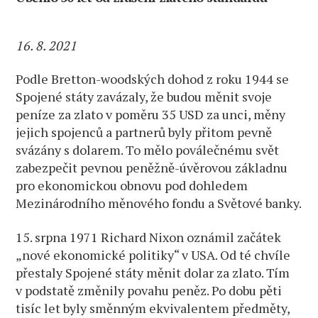
16. 8. 2021
Podle Bretton-woodských dohod z roku 1944 se
Spojené státy zavázaly, že budou měnit svoje
peníze za zlato v poměru 35 USD za unci, měny
jejich spojenců a partnerů byly přitom pevně
svázány s dolarem. To mělo poválečnému svět
zabezpečit pevnou peněžně-úvěrovou základnu
pro ekonomickou obnovu pod dohledem
Mezinárodního měnového fondu a Světové banky.
15. srpna 1971 Richard Nixon oznámil začátek
„nové ekonomické politiky“ v USA. Od té chvíle
přestaly Spojené státy měnit dolar za zlato. Tím
v podstatě změnily povahu peněz. Po dobu pěti
tisíc let byly směnným ekvivalentem předměty,