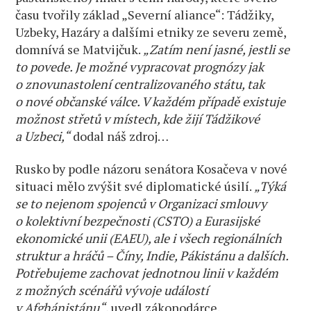
času tvořily základ „Severní aliance“: Tádžiky,
Uzbeky, Hazáry a dalšími etniky ze severu země,
domnívá se Matvijčuk.
„Zatím není jasné, jestli se
to povede. Je možné vypracovat prognózy jak
o znovunastolení centralizovaného státu, tak
o nové občanské válce. V každém případě existuje
možnost střetů v místech, kde žijí Tádžikové
a Uzbeci,“
dodal náš zdroj…
Rusko by podle názoru senátora Kosačeva v nové
situaci mělo zvýšit své diplomatické úsilí.
„Týká
se to nejenom spojenců v Organizaci smlouvy
o kolektivní bezpečnosti (CSTO) a Eurasijské
ekonomické unii (EAEU), ale i všech regionálních
struktur a hráčů – Číny, Indie, Pákistánu a dalších.
Potřebujeme zachovat jednotnou linii v každém
z možných scénářů vývoje událostí
v Afghánistánu“
, uvedl zákonodárce.