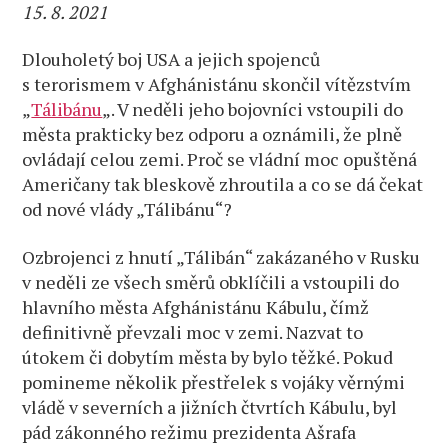
15. 8. 2021
Dlouholetý boj USA a jejich spojenců
s terorismem v Afghánistánu skončil vítězstvím
„
Tálibánu
„. V neděli jeho bojovníci vstoupili do
města prakticky bez odporu a oznámili, že plně
ovládají celou zemi. Proč se vládní moc opuštěná
Američany tak bleskově zhroutila a co se dá čekat
od nové vlády „Tálibánu“?
Ozbrojenci z hnutí „Tálibán“ zakázaného v Rusku
v neděli ze všech směrů obklíčili a vstoupili do
hlavního města Afghánistánu Kábulu, čímž
definitivně převzali moc v zemi. Nazvat to
útokem či dobytím města by bylo těžké. Pokud
pomineme několik přestřelek s vojáky věrnými
vládě v severních a jižních čtvrtích Kábulu, byl
pád zákonného režimu prezidenta Ašrafa