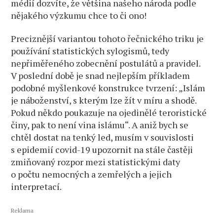
médií dozvíte, že většina našeho národa podle
nějakého výzkumu chce to či ono!
Preciznější variantou tohoto řečnického triku je
používání statistických sylogismů, tedy
nepřiměřeného zobecnění postulátů a pravidel.
V poslední době je snad nejlepším příkladem
podobné myšlenkové konstrukce tvrzení: „Islám
je náboženství, s kterým lze žít v míru a shodě.
Pokud někdo poukazuje na ojedinělé teroristické
činy, pak to není vina islámu“. A aniž bych se
chtěl dostat na tenký led, musím v souvislosti
s epidemií covid-19 upozornit na stále častěji
zmiňovaný rozpor mezi statistickými daty
o počtu nemocných a zemřelých a jejich
interpretací.
Reklama