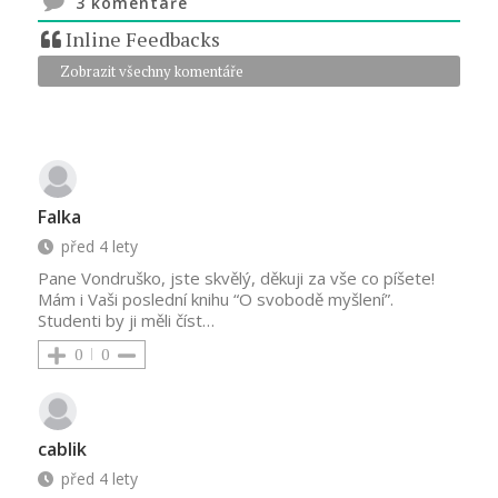
3
komentáře
Inline Feedbacks
Zobrazit všechny komentáře
Falka
před 4 lety
Pane Vondruško, jste skvělý, děkuji za vše co píšete!
Mám i Vaši poslední knihu “O svobodě myšlení”.
Studenti by ji měli číst…
0
0
cablik
před 4 lety