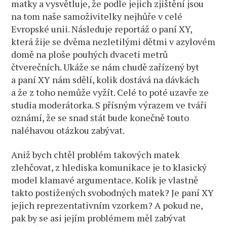
matky a vysvětluje, že podle jejich zjištění jsou
na tom naše samoživitelky nejhůře v celé
Evropské unii. Následuje reportáž o paní XY,
která žije se dvěma nezletilými dětmi v azylovém
domě na ploše pouhých dvaceti metrů
čtverečních. Ukáže se nám chudě zařízený byt
a paní XY nám sdělí, kolik dostává na dávkách
a že z toho nemůže vyžít. Celé to poté uzavře ze
studia moderátorka. S přísným výrazem ve tváři
oznámí, že se snad stát bude konečně touto
naléhavou otázkou zabývat.
Aniž bych chtěl problém takových matek
zlehčovat, z hlediska komunikace je to klasický
model klamavé argumentace. Kolik je vlastně
takto postižených svobodných matek? Je paní XY
jejich reprezentativním vzorkem? A pokud ne,
pak by se asi jejím problémem měl zabývat