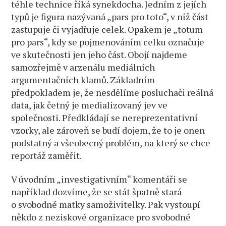
téhle technice říká synekdocha. Jedním z jejích
typů je figura nazývaná „pars pro toto“, v níž část
zastupuje či vyjadřuje celek. Opakem je „totum
pro pars“, kdy se pojmenováním celku označuje
ve skutečnosti jen jeho část. Obojí najdeme
samozřejmě v arzenálu mediálních
argumentačních klamů. Základním
předpokladem je, že nesdělíme posluchači reálná
data, jak četný je medializovaný jev ve
společnosti. Předkládají se nereprezentativní
vzorky, ale zároveň se budí dojem, že to je onen
podstatný a všeobecný problém, na který se chce
reportáž zaměřit.
V úvodním „investigativním“ komentáři se
například dozvíme, že se stát špatně stará
o svobodné matky samoživitelky. Pak vystoupí
někdo z neziskové organizace pro svobodné