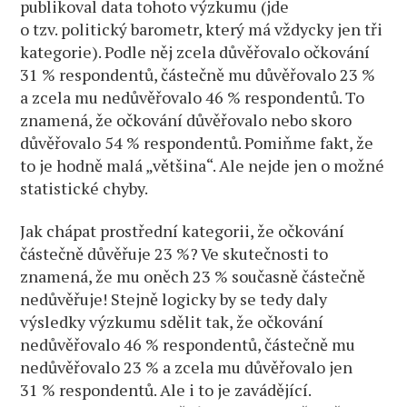
publikoval data tohoto výzkumu (jde
o tzv. politický barometr, který má vždycky jen tři
kategorie). Podle něj zcela důvěřovalo očkování
31 % respondentů, částečně mu důvěřovalo 23 %
a zcela mu nedůvěřovalo 46 % respondentů. To
znamená, že očkování důvěřovalo nebo skoro
důvěřovalo 54 % respondentů. Pomiňme fakt, že
to je hodně malá „většina“. Ale nejde jen o možné
statistické chyby.
Jak chápat prostřední kategorii, že očkování
částečně důvěřuje 23 %? Ve skutečnosti to
znamená, že mu oněch 23 % současně částečně
nedůvěřuje! Stejně logicky by se tedy daly
výsledky výzkumu sdělit tak, že očkování
nedůvěřovalo 46 % respondentů, částečně mu
nedůvěřovalo 23 % a zcela mu důvěřovalo jen
31 % respondentů. Ale i to je zavádějící.