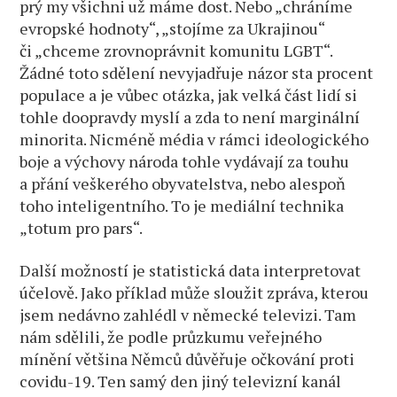
prý my všichni už máme dost. Nebo „chráníme
evropské hodnoty“, „stojíme za Ukrajinou“
či „chceme zrovnoprávnit komunitu LGBT“.
Žádné toto sdělení nevyjadřuje názor sta procent
populace a je vůbec otázka, jak velká část lidí si
tohle doopravdy myslí a zda to není marginální
minorita. Nicméně média v rámci ideologického
boje a výchovy národa tohle vydávají za touhu
a přání veškerého obyvatelstva, nebo alespoň
toho inteligentního. To je mediální technika
„totum pro pars“.
Další možností je statistická data interpretovat
účelově. Jako příklad může sloužit zpráva, kterou
jsem nedávno zahlédl v německé televizi. Tam
nám sdělili, že podle průzkumu veřejného
mínění většina Němců důvěřuje očkování proti
covidu-19. Ten samý den jiný televizní kanál