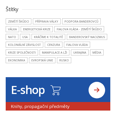
Štítky
ZEMŠTÍ ŠKŮDCI
PŘÍPRAVA VÁLKY
PODPORA BANDEROVCŮ
VÁLKA
ENERGETICKÁ KRIZE
FIALOVA VLÁDA - ZEMŠTÍ ŠKŮDCI
NATO
USA
KRÁČÍME K TOTALITĚ
BANDEROVSKÝ NACIZMUS
KOLONIÁLNÍ ZÁVISLOST
CENZURA
FIALOVA VLÁDA
KRIZE SPOLEČNOSTI
MANIPULACE A LŽI
UKRAJINA
MÉDIA
EKONOMIKA
EVROPSKÁ UNIE
RUSKO
E-shop
Knihy, propagační předměty