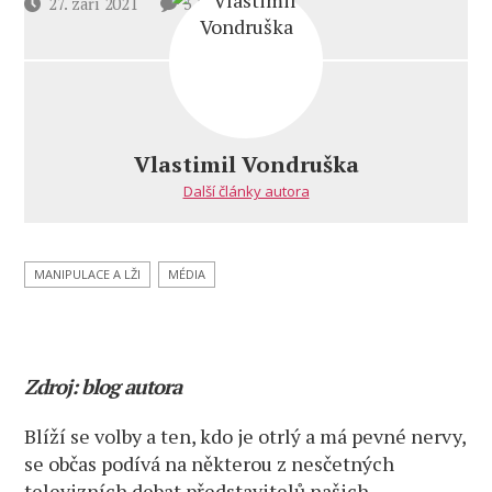
u
Datum
27. září 2021
3 komentáře
textu
příspěvku
s
názvem
Jak
rozumět
politikům
Vlastimil Vondruška
(3. díl)
Další články autora
MANIPULACE A LŽI
MÉDIA
Zdroj: blog autora
Blíží se volby a ten, kdo je otrlý a má pevné nervy,
se občas podívá na některou z nesčetných
televizních debat představitelů našich