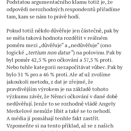
Podstatou argumentačního klamu totiž je, že
odpovědi nerozhodných respondentů přiřadíme
tam, kam se nám to právě hodí.
Pokud totiž někdo důvěřuje jen částečně, pak by
se měla taková hodnota rozdělit v reálném
poměru mezi „důvěřuje“ a „nedůvěřuje“ (ono
logické
„tertium non datur“
) na polovinu. Pak by
byl poměr 42,5 % pro očkování a 57,5 % proti.
Nebo tuhle kategorii nezapočítávat vůbec. Pak by
bylo 31 % pro a 46 % proti. Ale ať už zvolíme
jakoukoli metodu, z dat je zřejmé, že
pravdivějším výrokem je na základě tohoto
výzkumu závěr, že Němci očkování v dané době
nedůvěřují. Jenže to se rozhodně vládě Angely
Merkelové nemůže líbit a také se to nehodí.
A média jí pomáhají tenhle fakt zastřít.
Vzpomeňte si na tento příklad, až se z našich