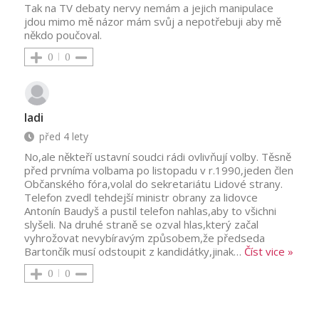
Tak na TV debaty nervy nemám a jejich manipulace
jdou mimo mě názor mám svůj a nepotřebuji aby mě
někdo poučoval.
0
0
ladi
před 4 lety
No,ale někteří ustavní soudci rádi ovlivňují volby. Těsně
před prvníma volbama po listopadu v r.1990,jeden člen
Občanského fóra,volal do sekretariátu Lidové strany.
Telefon zvedl tehdejší ministr obrany za lidovce
Antonín Baudyš a pustil telefon nahlas,aby to všichni
slyšeli. Na druhé straně se ozval hlas,který začal
vyhrožovat nevybíravým způsobem,že předseda
Bartončík musí odstoupit z kandidátky,jinak
…
Číst vice »
0
0