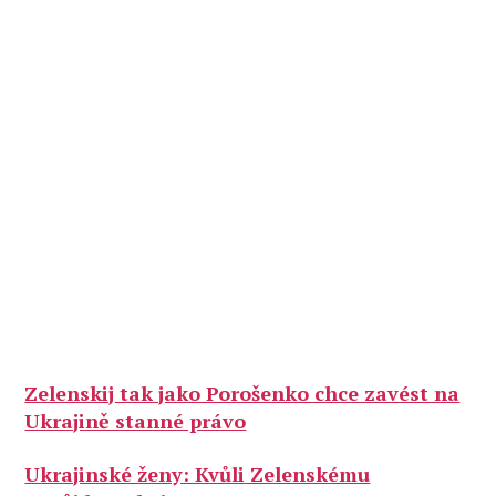
Zelenskij tak jako Porošenko chce zavést na
Ukrajině stanné právo
Ukrajinské ženy: Kvůli Zelenskému