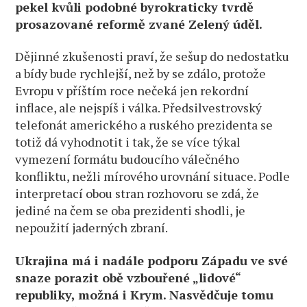
pekel kvůli podobné byrokraticky tvrdě
prosazované reformě zvané Zelený úděl.
Dějinné zkušenosti praví, že sešup do nedostatku
a bídy bude rychlejší, než by se zdálo, protože
Evropu v příštím roce nečeká jen rekordní
inflace, ale nejspíš i válka. Předsilvestrovský
telefonát amerického a ruského prezidenta se
totiž dá vyhodnotit i tak, že se více týkal
vymezení formátu budoucího válečného
konfliktu, nežli mírového urovnání situace. Podle
interpretací obou stran rozhovoru se zdá, že
jediné na čem se oba prezidenti shodli, je
nepoužití jaderných zbraní.
Ukrajina má i nadále podporu Západu ve své
snaze porazit obě vzbouřené „lidové“
republiky, možná i Krym. Nasvědčuje tomu