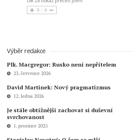
Dík za odkaz přečetl jsem.
0
0
Výběr redakce
Plk. Macgregor: Rusko není nepřítelem
23. července 2026
David Martinek: Nový pragmatizmus
12. ledna 2026
Je stále obtížnější zachovat si duševní
svrchovanost
1. prosince 2025
Stanislav Novotný: O čem se mlčí –