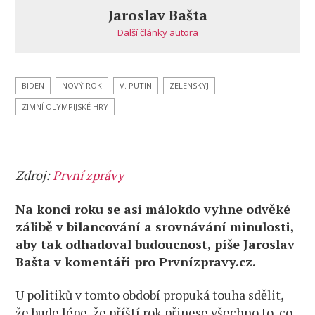
a perspektivy
Jaroslav Bašta
Další články autora
BIDEN
NOVÝ ROK
V. PUTIN
ZELENSKYJ
ZIMNÍ OLYMPIJSKÉ HRY
Zdroj:
První zprávy
Na konci roku se asi málokdo vyhne odvěké
zálibě v bilancování a srovnávání minulosti,
aby tak odhadoval budoucnost, píše Jaroslav
Bašta v komentáři pro Prvnízpravy.cz.
U politiků v tomto období propuká touha sdělit,
že bude lépe, že příští rok přinese všechno to, co