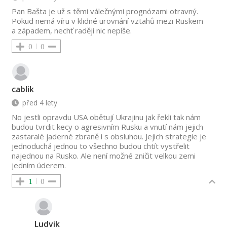
Pan Bašta je už s těmi válečnými prognózami otravný.
Pokud nemá víru v klidné urovnání vztahů mezi Ruskem
a západem, nechť raději nic nepíše.
0
0
cablik
před 4 lety
No jestli opravdu USA obětují Ukrajinu jak řekli tak nám
budou tvrdit kecy o agresivním Rusku a vnutí nám jejich
zastaralé jaderné zbraně i s obsluhou. Jejich strategie je
jednoduchá jednou to všechno budou chtít vystřelit
najednou na Rusko. Ale není možné zničit velkou zemi
jedním úderem.
1
0
Ludvik