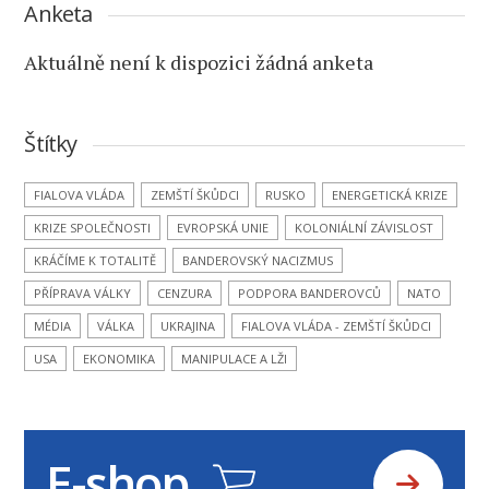
Anketa
Aktuálně není k dispozici žádná anketa
Štítky
FIALOVA VLÁDA
ZEMŠTÍ ŠKŮDCI
RUSKO
ENERGETICKÁ KRIZE
KRIZE SPOLEČNOSTI
EVROPSKÁ UNIE
KOLONIÁLNÍ ZÁVISLOST
KRÁČÍME K TOTALITĚ
BANDEROVSKÝ NACIZMUS
PŘÍPRAVA VÁLKY
CENZURA
PODPORA BANDEROVCŮ
NATO
MÉDIA
VÁLKA
UKRAJINA
FIALOVA VLÁDA - ZEMŠTÍ ŠKŮDCI
USA
EKONOMIKA
MANIPULACE A LŽI
E-shop