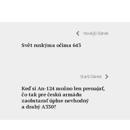
Novější článek
Svět ruskýma očima 643
Starší článek
Keď si An-124 možno len prenajať,
čo tak pre českú armádu
zaobstarať úplne nevhodný
a drahý A330?