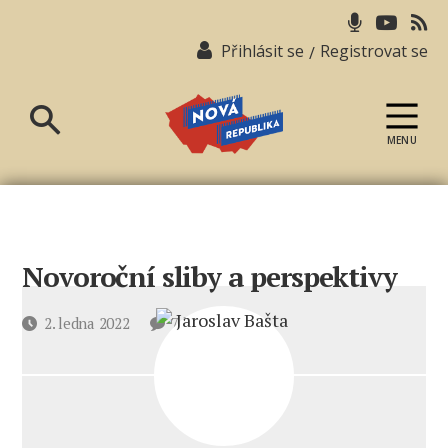
Přihlásit se
Registrovat se
/
MENU
Nová
republika
Novoroční sliby a perspektivy
u
Datum
2. ledna 2022
7 komentářů
textu
příspěvku
s
názvem
Novoroční
sliby