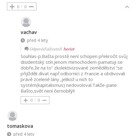
0
0
vachav
před 4 lety
Odpověď uživateli
heriot
Souhlas-p.Bašta prostě není schopen překročit svůj
disidentský stín.Jenom mimochodem-pamatuji se
dobře,že na to” zkolektivizované zemědělství “se
přijížděli dívat např.odborníci z Francie a obdivovali
právě zcelené lány ,jelikož u nich to
systém(kapitalismus) nedovoloval.Takže-pane
Bašto,svět není černobílý!!
0
0
tomaskova
před 4 lety