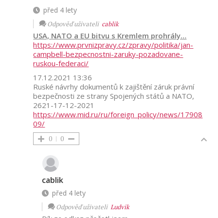
před 4 lety
Odpověď uživateli
cablik
USA, NATO a EU bitvu s Kremlem prohrály…
https://www.prvnizpravy.cz/zpravy/politika/jan-
campbell-bezpecnostni-zaruky-pozadovane-
ruskou-federaci/
17.12.2021 13:36
Ruské návrhy dokumentů k zajištění záruk právní
bezpečnosti ze strany Spojených států a NATO,
2621-17-12-2021
https://www.mid.ru/ru/foreign_policy/news/17908
09/
0
0
cablik
před 4 lety
Odpověď uživateli
Ludvik