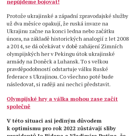
nepůjdeme bojovat!
Protože ukrajinské a západní zpravodajské služby
už dva měsíce opakují, že ruská invaze na
Ukrajinu začne na konci ledna nebo začátku
února, na základě historických analogií z let 2008
a 2014, se dá očekávat v době zahájení Zimních
olympijských her v Pekingu útok ukrajinské
armády na Doněck a Luhansk. To s velkou
pravděpodobností odstartuje válku Ruské
federace s Ukrajinou. Co všechno poté bude
následovat, si raději ani nechci představit.
Olympijské hry a válka mohou zase začít
společně
V této situaci asi jediným důvodem
k optimismu pro rok 2022 zůstávají sliby
prezidentů Jo Bidena a Vladimíra Putina, že