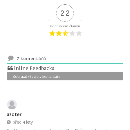
2.2
Hodnocení článku
7
komentářů
Inline Feedbacks
Zobrazit všechny komentáře
azoter
před 4 lety