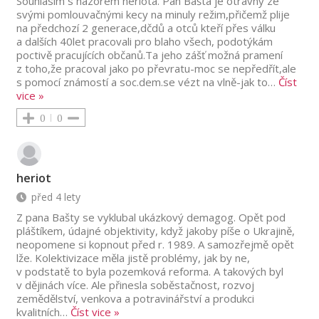
Souhlasím s názorem heriota. Pan Bašta je otravný ze
svými pomlouvačnými kecy na minuly režim,přičemž plije
na předchozí 2 generace,dčdů a otců kteří přes válku
a dalších 40let pracovali pro blaho všech, podotýkám
poctivě pracujících občanů.Ta jeho zášť možná pramení
z toho,že pracoval jako po převratu-moc se nepředřít,ale
s pomocí známostí a soc.dem.se vézt na vlně-jak to
…
Číst
vice »
0
0
heriot
před 4 lety
Z pana Bašty se vyklubal ukázkový demagog. Opět pod
pláštíkem, údajné objektivity, když jakoby píše o Ukrajině,
neopomene si kopnout před r. 1989. A samozřejmě opět
lže. Kolektivizace měla jistě problémy, jak by ne,
v podstatě to byla pozemková reforma. A takových byl
v dějinách více. Ale přinesla soběstačnost, rozvoj
zemědělství, venkova a potravinářství a produkci
kvalitních
…
Číst vice »