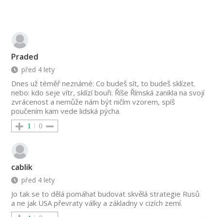
Praded
před 4 lety
Dnes už téměř neznámé: Co budeš sít, to budeš sklízet.
nebo: kdo seje vítr, sklízí bouři. Říše Římská zanikla na svojí
zvrácenost a nemůže nám být ničím vzorem, spíš
poučením kam vede lidská pýcha.
1
0
cablik
před 4 lety
Jo tak se to dělá pomáhat budovat skvělá strategie Rusů
a ne jak USA převraty války a základny v cizích zemí.