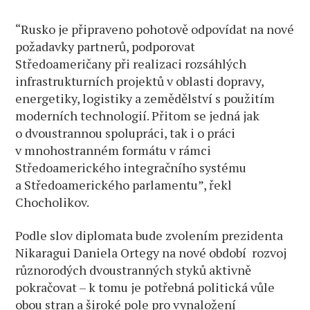
Ameriky
“Rusko je připraveno pohotově odpovídat na nové
požadavky partnerů, podporovat
Středoameričany při realizaci rozsáhlých
infrastrukturních projektů v oblasti dopravy,
energetiky, logistiky a zemědělství s použitím
moderních technologií. Přitom se jedná jak
o dvoustrannou spolupráci, tak i o práci
v mnohostranném formátu v rámci
Středoamerického integračního systému
a Středoamerického parlamentu”, řekl
Chocholikov.
Podle slov diplomata bude zvolením prezidenta
Nikaragui Daniela Ortegy na nové období rozvoj
různorodých dvoustranných styků aktivně
pokračovat – k tomu je potřebná politická vůle
obou stran a široké pole pro vynaložení