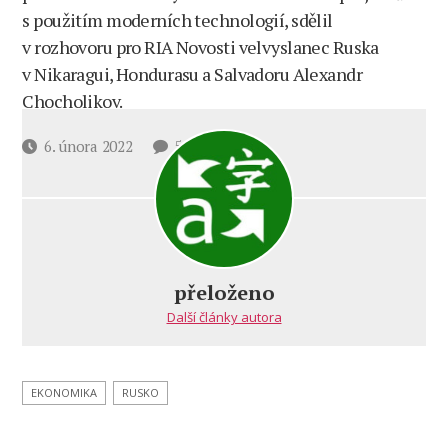
s použitím moderních technologií, sdělil
v rozhovoru pro RIA Novosti velvyslanec Ruska
v Nikaragui, Hondurasu a Salvadoru Alexandr
Chocholikov.
u
Datum
6. února 2022
5 komentářů
textu
příspěvku
s
názvem
Velvyslanec
oznámil,
že
přeloženo
Rusko
Další články autora
je
připraveno
podporovat
projekty
EKONOMIKA
RUSKO
zemí
Střední