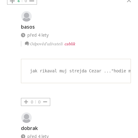
4
0
basos
před 4 lety
Odpověď uživateli
cablik
0
0
dobrak
před 4 lety