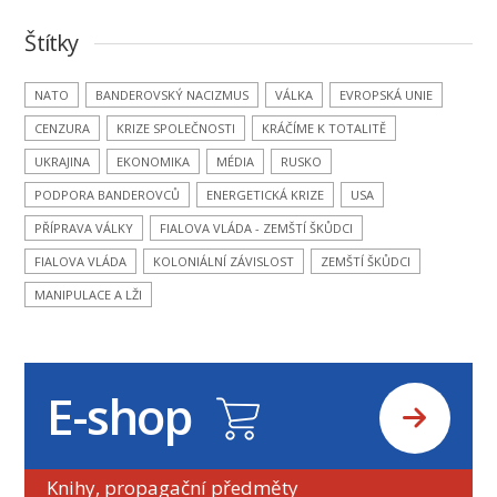
Štítky
NATO
BANDEROVSKÝ NACIZMUS
VÁLKA
EVROPSKÁ UNIE
CENZURA
KRIZE SPOLEČNOSTI
KRÁČÍME K TOTALITĚ
UKRAJINA
EKONOMIKA
MÉDIA
RUSKO
PODPORA BANDEROVCŮ
ENERGETICKÁ KRIZE
USA
PŘÍPRAVA VÁLKY
FIALOVA VLÁDA - ZEMŠTÍ ŠKŮDCI
FIALOVA VLÁDA
KOLONIÁLNÍ ZÁVISLOST
ZEMŠTÍ ŠKŮDCI
MANIPULACE A LŽI
E-shop
Knihy, propagační předměty