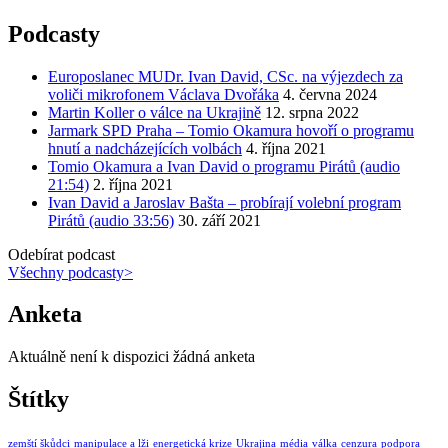
Podcasty
Europoslanec MUDr. Ivan David, CSc. na výjezdech za
voliči mikrofonem Václava Dvořáka
4. června 2024
Martin Koller o válce na Ukrajině
12. srpna 2022
Jarmark SPD Praha – Tomio Okamura hovoří o programu
hnutí a nadcházejících volbách
4. října 2021
Tomio Okamura a Ivan David o programu Pirátů (audio
21:54)
2. října 2021
Ivan David a Jaroslav Bašta – probírají volební program
Pirátů (audio 33:56)
30. září 2021
Odebírat podcast
Všechny podcasty
>
Anketa
Aktuálně není k dispozici žádná anketa
Štítky
zemští škůdci
manipulace a lži
energetická krize
Ukrajina
média
válka
cenzura
podpora