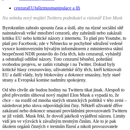
nový
cenzura
EU
fašizmus
manipulace a lži
majitel
Twitteru:
Na snímku nový majitel Twitteru podnikatel a vizionář Elon Musk
Von
der
Byrokratům zabralo spoustu času a úsilí, aby na různé sociální sítě
Leyenová
nainstalovali velké množství cenzorů, aby zabránili nebo zakázali
a spol.
kritiku EU nebo kritické názory z internetu. To platí pro Youtube, to
propadají
platí pro Facebook; zde v Německu se pochybné sdružení vedené
panice
vysoce kontroverzním bývalým informátorem z ministerstva státní
bezpečnosti NDR postavilo do čela těch, kdo cenzurují, vyhánějí
a odstraňují odlišné názory. Toto cenzurní běsnění, pohrdání
svobodou projevu, se zatím vztahuje i na Twitter. Dokud byly
kritické hlasy cenzurovány, uživatelské účty těch, kteří kritizovali
EU a další vlády, byly blokovány a dokonce smazány, byly staré
strany a Evropská komise nadmíru spokojeny.
Od této chvíle ale budou hodiny na Twitteru tikat jinak. Alespoň to
před převzetím sliboval nový majitel Elon Musk a vypadá to, že
chce – na rozdíl od mnoha starých stranických politiků v této zemi –
následovat jeho slova odpovídajícími činy. Někteří uživatelé dříve
zakázaní nebo dokonce smazaní provládními provozovateli Twitteru
se již vrátili. Musk řekl, že dovolí jakékoli vyjádření názoru. Limity
vidí jen ve výzvách k závažným trestným činům. Ale to je pak
úkolem orgánů činných v trestním řízení a nikoli provozovatele