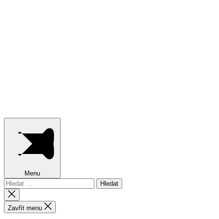
Menu
Výsledky
vyhledávání:
Zavřít
vyhledávání
Zavřít menu