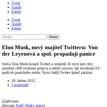
Úvod
Autoři
Eshop
Úvod
Autoři
Eshop
Elon Musk, nový majitel Twitteru: Von
der Leyenová a spol. propadají panice
Sotva Elon Musk koupil Twitter a oznámil, že nyní tam chce
umožnit větší svobodu projevu a méně cenzury, tak byrokraté EU
padli do panického módu. Nyní chtějí Twitter úplně zakázat.
Datum
28. dubna 2022
příspěvku
u
1 komentář
textu
s
názvem
Elon
převzato
Další články autora
Musk,