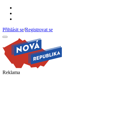
Přejít
k
obsahu
Přihlásit se
/
Registrovat se
Nová
republika
Reklama