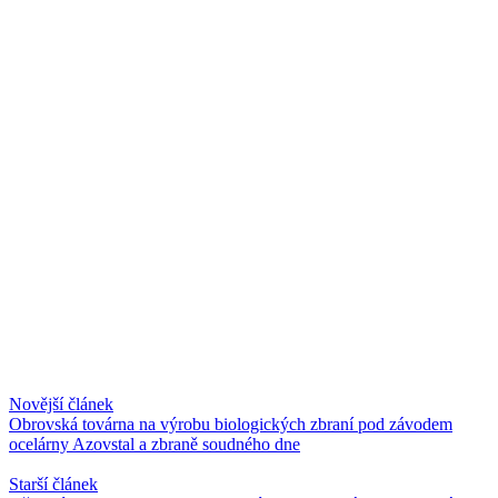
Novější článek
Obrovská továrna na výrobu biologických zbraní pod závodem
ocelárny Azovstal a zbraně soudného dne
Starší článek