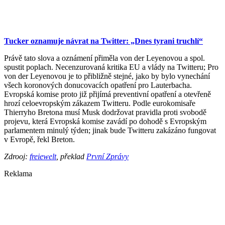
Tucker oznamuje návrat na Twitter: „Dnes tyrani truchlí“
Právě tato slova a oznámení přiměla von der Leyenovou a spol.
spustit poplach. Necenzurovaná kritika EU a vlády na Twitteru; Pro
von der Leyenovou je to přibližně stejné, jako by bylo vynechání
všech koronových donucovacích opatření pro Lauterbacha.
Evropská komise proto již přijímá preventivní opatření a otevřeně
hrozí celoevropským zákazem Twitteru. Podle eurokomisaře
Thierryho Bretona musí Musk dodržovat pravidla proti svobodě
projevu, která Evropská komise zavádí po dohodě s Evropským
parlamentem minulý týden; jinak bude Twitteru zakázáno fungovat
v Evropě, řekl Breton.
Zdrooj:
freiewelt
, překlad
První Zprávy
Reklama