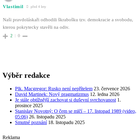
Vlastimil
před 4 lety
Naši pravdoláskaři odhodili škrabošku tzv. demokracie a svobodu,
kterou pokrytecky stavěli na odiv.
2
0
Výběr redakce
Plk. Macgregor: Rusko není nepřítelem
23. července 2026
David Martinek: Nový pragmatizmus
12. ledna 2026
Je stále obtížnější zachovat si duševní svrchovanost
1.
prosince 2025
Stanislav Novotný: O čem se mlčí – 17. listopad 1989 (video,
05:06)
26. listopadu 2025
Smutné poznání
18. listopadu 2025
Reklama