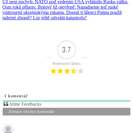
Už není pochyb: NATO pod vedením USA vyhlásilo Rusku válku.
Osm roků příprav. Britové již otevřeně: Napadneme teď ruské
vnitrozemí ukrajinskýma rukama. Donutí ti šílenci Putina použít
jaderné zbraně? Lze ještě odvrátit katastrofu?
3.7
Hodnocení článku
1
komentář
Inline Feedbacks
Zobrazit všechny komentáře