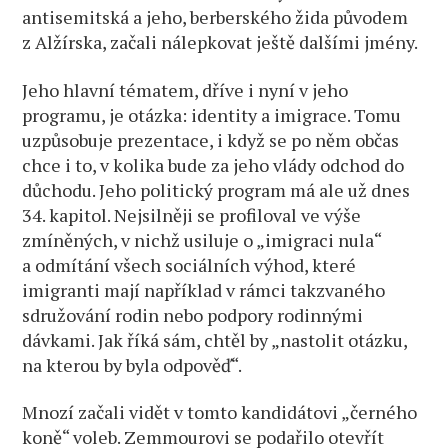
antisemitská a jeho, berberského žida původem
z Alžírska, začali nálepkovat ještě dalšími jmény.
Jeho hlavní tématem, dříve i nyní v jeho
programu, je otázka: identity a imigrace. Tomu
uzpůsobuje prezentace, i když se po něm občas
chce i to, v kolika bude za jeho vlády odchod do
důchodu. Jeho politický program má ale už dnes
34. kapitol. Nejsilněji se profiloval ve výše
zmíněných, v nichž usiluje o „imigraci nula“
a odmítání všech sociálních výhod, které
imigranti mají například v rámci takzvaného
sdružování rodin nebo podpory rodinnými
dávkami. Jak říká sám, chtěl by „nastolit otázku,
na kterou by byla odpověď“.
Mnozí začali vidět v tomto kandidátovi „černého
koně“ voleb. Zemmourovi se podařilo otevřít