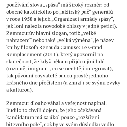
používání slova „spása“ má široký rozměr: od
obecně katolického po „alžírský puč“ generálů
v roce 1958 a jejich „Organizaci armády spásy“,
jež loni nalezla novodobé ohlasy v jedné petici).
Zemmourův hlavní slogan, totiž „velké
nahrazení“ nebo také „velká výměna“, je název
knihy filozofa Renauda Camuse: Le Grand
Remplacement (2011), který upozornil na
skutečnost, že když někam přijdou jiní lidé
(rozuměj imigranti, co se nechtějí integrovat),
tak původní obyvatelé budou prostě jednoho
krásného dne přečísleni (a zmizí i se svými zvyky
a kulturou).
Zemmour dlouho váhal a veřejnost napínal.
Budilo to chvíli dojem, že jeho očekávaná
kandidatura má za úkol pouze „rozšíření
bitevního pole“, což by ve svém důsledku vedlo