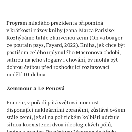
Program mladého prezidenta připomíná
v krátkosti název knihy Jeana-Marca Parisise:
Rozhýbáme tuhle zkurvenou zemi (On va bouger
ce poutain pays, Fayard, 2022). Kniha, jež chce být
pastišem celého uplynulého Macronova období,
satirou na jeho slogany i chování, by mohla být
dobrou četbou před rozhodující rozřazovací
nedělí 10. dubna.
Zemmour a Le Penová
Francie, v pořadí pátá světová mocnost
disponující nukleárními zbraněmi, zůstává ovšem
stále zemí, jež si na politickém kolbišti udržuje
silnou koexistenci dvou ideologických pólů,
levice a pravice. Po nástupu Macrona do úřadu