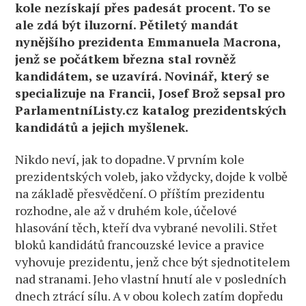
kole nezískají přes padesát procent. To se
ale zdá být iluzorní. Pětiletý mandát
nynějšího prezidenta Emmanuela Macrona,
jenž se počátkem března stal rovněž
kandidátem, se uzavírá. Novinář, který se
specializuje na Francii, Josef Brož sepsal pro
ParlamentníListy.cz katalog prezidentských
kandidátů a jejich myšlenek.
Nikdo neví, jak to dopadne. V prvním kole
prezidentských voleb, jako vždycky, dojde k volbě
na základě přesvědčení. O příštím prezidentu
rozhodne, ale až v druhém kole, účelové
hlasování těch, kteří dva vybrané nevolili. Střet
bloků kandidátů francouzské levice a pravice
vyhovuje prezidentu, jenž chce být sjednotitelem
nad stranami. Jeho vlastní hnutí ale v posledních
dnech ztrácí sílu. A v obou kolech zatím dopředu