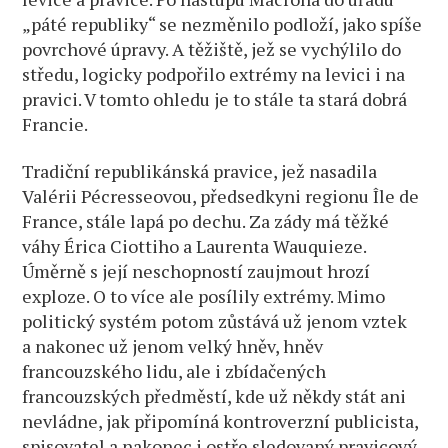
„páté republiky“ se nezměnilo podloží, jako spíše
povrchové úpravy. A těžiště, jež se vychýlilo do
středu, logicky podpořilo extrémy na levici i na
pravici. V tomto ohledu je to stále ta stará dobrá
Francie.
Tradiční republikánská pravice, jež nasadila
Valérii Pécresseovou, předsedkyni regionu Île de
France, stále lapá po dechu. Za zády má těžké
váhy Érica Ciottiho a Laurenta Wauquieze.
Úměrně s její neschopností zaujmout hrozí
exploze. O to více ale posílily extrémy. Mimo
politický systém potom zůstává už jenom vztek
a nakonec už jenom velký hněv, hněv
francouzského lidu, ale i zbídačených
francouzských předměstí, kde už někdy stát ani
nevládne, jak připomíná kontroverzní publicista,
spisovatel a nakonec i ostře sledovaný pravicový