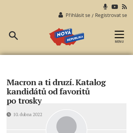
Přihlásit se
Registrovat se
/
MENU
Nová
republika
Macron a ti druzí. Katalog
kandidátů od favoritů
po trosky
Datum
10. dubna 2022
příspěvku