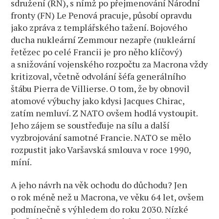
sdružení (RN), s nímž po přejmenování Národní
fronty (FN) Le Penová pracuje, působí opravdu
jako zpráva z templářského tažení. Bojového
ducha nukleární Zemmour nezapře (nukleární
řetězec po celé Francii je pro něho klíčový)
a snižování vojenského rozpočtu za Macrona vždy
kritizoval, včetně odvolání šéfa generálního
štábu Pierra de Villierse. O tom, že by obnovil
atomové výbuchy jako kdysi Jacques Chirac,
zatím nemluví. Z NATO ovšem hodlá vystoupit.
Jeho zájem se soustřeďuje na sílu a další
vyzbrojování samotné Francie. NATO se mělo
rozpustit jako Varšavská smlouva v roce 1990,
míní.
A jeho návrh na věk ochodu do důchodu? Jen
o rok méně než u Macrona, ve věku 64 let, ovšem
podmínečně s výhledem do roku 2030. Nízké