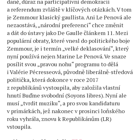
daně, důraz na participativní demokracii
a referendum zvláště v klíčových otázkách. V tom
je Zemmour klasický gaullista. Ani Le Penová ale
nezaostává, „národní preferenci“ chce změnit
a dát do ústavy jako De Gaulle článkem 11. Mezi
populární obraty, které vnesl do politického boje
Zemmour, je i termín „velké deklasování“, který
nyní používá nejen Marine Le Penová. Ve snaze
posílit svou „pravou nohu“ programu to dělá
i Valérie Pécresseová, původně liberálně-středová
politička, která dokonce v roce 2017
z republikánů vystoupila, aby založila vlastní
hnutí Buďme svobodní (Soyons libres). Nyní ale
musí „tvrdit muziku“, a pro svou kandidaturu
v primárkách, jež nakonec v prosinci loňského
roku vyhrála, znovu k Republikánům (LR)
vstoupila.