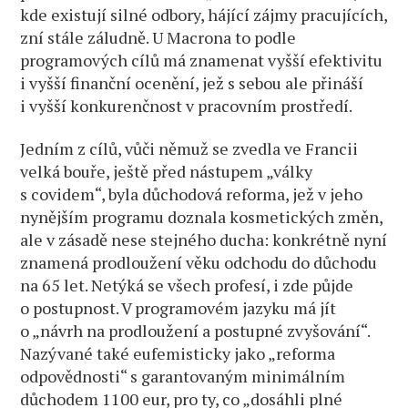
kde existují silné odbory, hájící zájmy pracujících,
zní stále záludně. U Macrona to podle
programových cílů má znamenat vyšší efektivitu
i vyšší finanční ocenění, jež s sebou ale přináší
i vyšší konkurenčnost v pracovním prostředí.
Jedním z cílů, vůči němuž se zvedla ve Francii
velká bouře, ještě před nástupem „války
s covidem“, byla důchodová reforma, jež v jeho
nynějším programu doznala kosmetických změn,
ale v zásadě nese stejného ducha: konkrétně nyní
znamená prodloužení věku odchodu do důchodu
na 65 let. Netýká se všech profesí, i zde půjde
o postupnost. V programovém jazyku má jít
o „návrh na prodloužení a postupné zvyšování“.
Nazývané také eufemisticky jako „reforma
odpovědnosti“ s garantovaným minimálním
důchodem 1100 eur, pro ty, co „dosáhli plné