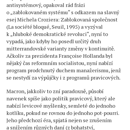
antisystémový, opakoval rád frázi
o „zablokovaném systému“ s odkazem na slavný
esej Michela Croziera: Zablokovaná společnost
(La société bloqué, Seuil, 1995) a vyzýval
k „hluboké demokratické revoluci“, nyní to
vypadá, jako kdyby ho posedl určitý druh
mitterrandovské varianty změny v kontinuitě.
Ačkoliv za prezidenta Françoise Hollanda byl
nějaký čas reformním socialistou, nyní nabízí
program prodchnutý duchem manažerismu, jenž
se nestydí za výpůjčky i z programů pravicových.
Macron, jakkoliv to zní paradoxně, působí
navenek spíše jako politik pravicový, který ale
nabízí levicové myšlenky, semleté do jednoho
kotlíku, pokud ne rovnou do jednoho pot-pourri.
Jeho předchozí éra, spjatá nejen se zrušením
a snížením různých daní (z bohatství,