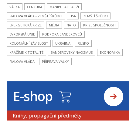
VÁLKA
CENZURA
MANIPULACE A LŽI
FIALOVA VLÁDA - ZEMŠTÍ ŠKŮDCI
USA
ZEMŠTÍ ŠKŮDCI
ENERGETICKÁ KRIZE
MÉDIA
NATO
KRIZE SPOLEČNOSTI
EVROPSKÁ UNIE
PODPORA BANDEROVCŮ
KOLONIÁLNÍ ZÁVISLOST
UKRAJINA
RUSKO
KRÁČÍME K TOTALITĚ
BANDEROVSKÝ NACIZMUS
EKONOMIKA
FIALOVA VLÁDA
PŘÍPRAVA VÁLKY
E-shop
Knihy, propagační předměty