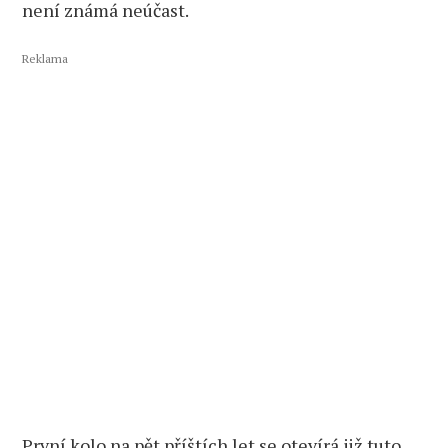
není známá neúčast.
Reklama
První kolo na pět příštích let se otevírá již tuto