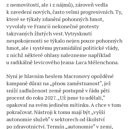
z nemovitostí, ale i z nájmů), zároveň vedla
k zavedení nových, často velmi progresivních. Ty,
které se týkaly zdanění pohonných hmot,
vyvolaly ve Francii nekonečné protesty
takzvaných žlutých vest. Vytrysknutí
nespokojenosti se týkalo nejen pouze pohonných
hmot, ale i systému pyramidální politické vlády,
z nichž některé ohlasy nalezneme například
u radikálně levicového Jeana-Luca Mélenchona.
Nyní je hlavním heslem Macronovy opožděné
kampaně důraz na „plnou zaměstnanost“, jež
sníží zadluženost země postupně v řádu pěti
procent do roku 2027. „Už jsme to udělali,“
opakoval na svém jediném mítinku. A chce v tom
pokračovat. Nástroji k tomu mají být „vyšší
autonomie služeb“ v sektorech od školství
po zdravotnictví. Termín „autonomie“ v zemi,