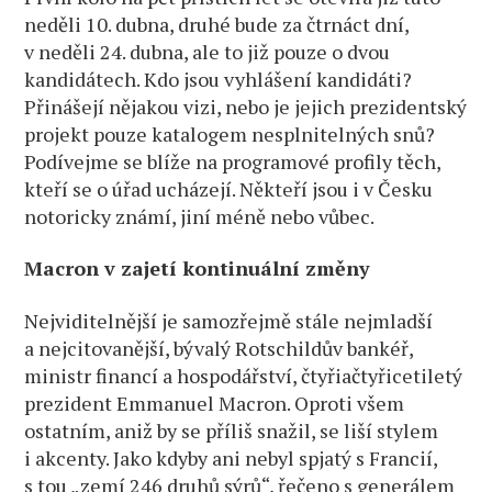
neděli 10. dubna, druhé bude za čtrnáct dní,
v neděli 24. dubna, ale to již pouze o dvou
kandidátech. Kdo jsou vyhlášení kandidáti?
Přinášejí nějakou vizi, nebo je jejich prezidentský
projekt pouze katalogem nesplnitelných snů?
Podívejme se blíže na programové profily těch,
kteří se o úřad ucházejí. Někteří jsou i v Česku
notoricky známí, jiní méně nebo vůbec.
Macron v zajetí kontinuální změny
Nejviditelnější je samozřejmě stále nejmladší
a nejcitovanější, bývalý Rotschildův bankéř,
ministr financí a hospodářství, čtyřiačtyřicetiletý
prezident Emmanuel Macron. Oproti všem
ostatním, aniž by se příliš snažil, se liší stylem
i akcenty. Jako kdyby ani nebyl spjatý s Francií,
s tou „zemí 246 druhů sýrů“, řečeno s generálem