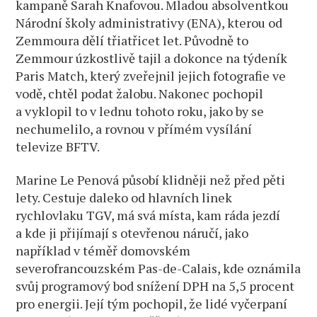
kampaně Sarah Knafovou. Mladou absolventkou
Národní školy administrativy (ENA), kterou od
Zemmoura dělí třiatřicet let. Původně to
Zemmour úzkostlivě tajil a dokonce na týdeník
Paris Match, který zveřejnil jejich fotografie ve
vodě, chtěl podat žalobu. Nakonec pochopil
a vyklopil to v lednu tohoto roku, jako by se
nechumelilo, a rovnou v přímém vysílání
televize BFTV.
Marine Le Penová působí klidněji než před pěti
lety. Cestuje daleko od hlavních linek
rychlovlaku TGV, má svá místa, kam ráda jezdí
a kde ji přijímají s otevřenou náručí, jako
například v téměř domovském
severofrancouzském Pas-de-Calais, kde oznámila
svůj programový bod snížení DPH na 5,5 procent
pro energii. Její tým pochopil, že lidé vyčerpaní