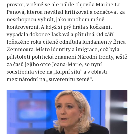
prostor, v němž se ale náhle objevila Marine Le
Penová, kterou neváhal kritizovat a označovat za
neschopnou vyhrát, jako mnohem méně
kontroverzní. A když si prý hrála s kočkami,
vypadala dokonce laskavá a přítulná. Od září
loňského roku cíleně odmítala fundamenty Érica
Zemmoura. Místo identity a imigrace, což byla
půlstoletí politická znamení Národní fronty, ještě
za časů jejího otce Jeana-Marie, se nyní
soustředila více na „kupní sílu“ a v oblasti
mezinárodní na „suverenitu země”.