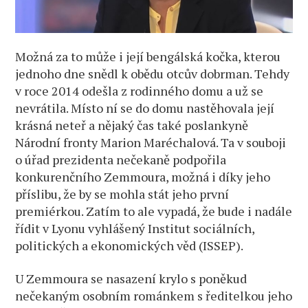
Možná za to může i její bengálská kočka, kterou
jednoho dne snědl k obědu otcův dobrman. Tehdy
v roce 2014 odešla z rodinného domu a už se
nevrátila. Místo ní se do domu nastěhovala její
krásná neteř a nějaký čas také poslankyně
Národní fronty Marion Maréchalová. Ta v souboji
o úřad prezidenta nečekaně podpořila
konkurenčního Zemmoura, možná i díky jeho
příslibu, že by se mohla stát jeho první
premiérkou. Zatím to ale vypadá, že bude i nadále
řídit v Lyonu vyhlášený Institut sociálních,
politických a ekonomických věd (ISSEP).
U Zemmoura se nasazení krylo s poněkud
nečekaným osobním románkem s ředitelkou jeho