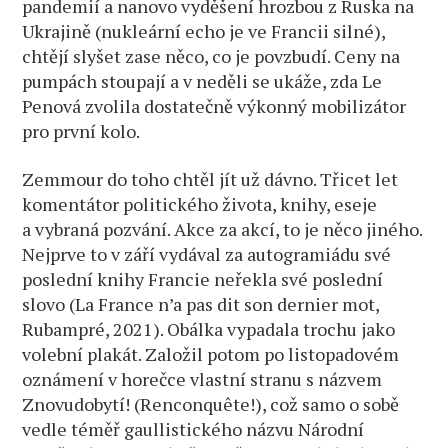
pandemií a nanovo vyděšení hrozbou z Ruska na
Ukrajině (nukleární echo je ve Francii silné),
chtějí slyšet zase něco, co je povzbudí. Ceny na
pumpách stoupají a v neděli se ukáže, zda Le
Penová zvolila dostatečně výkonný mobilizátor
pro první kolo.
Zemmour do toho chtěl jít už dávno. Třicet let
komentátor politického života, knihy, eseje
a vybraná pozvání. Akce za akcí, to je něco jiného.
Nejprve to v září vydával za autogramiádu své
poslední knihy Francie neřekla své poslední
slovo (La France n’a pas dit son dernier mot,
Rubampré, 2021). Obálka vypadala trochu jako
volební plakát. Založil potom po listopadovém
oznámení v horečce vlastní stranu s názvem
Znovudobytí! (Renconquête!), což samo o sobě
vedle téměř gaullistického názvu Národní