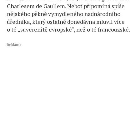
Charlesem de Gaullem. Neboť připomíná spíše
nějakého pěkně vymydleného nadnárodního
úředníka, který ostatně donedávna mluvil více
o té „suverenitě evropské“, než o té francouzské.
Reklama