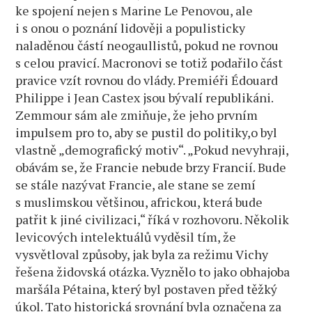
ke spojení nejen s Marine Le Penovou, ale
i s onou o poznání lidověji a populisticky
naladěnou částí neogaullistů, pokud ne rovnou
s celou pravicí. Macronovi se totiž podařilo část
pravice vzít rovnou do vlády. Premiéři Édouard
Philippe i Jean Castex jsou bývalí republikáni.
Zemmour sám ale zmiňuje, že jeho prvním
impulsem pro to, aby se pustil do politiky,o byl
vlastně „demografický motiv“. „Pokud nevyhraji,
obávám se, že Francie nebude brzy Francií. Bude
se stále nazývat Francie, ale stane se zemí
s muslimskou většinou, africkou, která bude
patřit k jiné civilizaci,“ říká v rozhovoru. Několik
levicových intelektuálů vyděsil tím, že
vysvětloval způsoby, jak byla za režimu Vichy
řešena židovská otázka. Vyznělo to jako obhajoba
maršála Pétaina, který byl postaven před těžký
úkol. Tato historická srovnání byla označena za