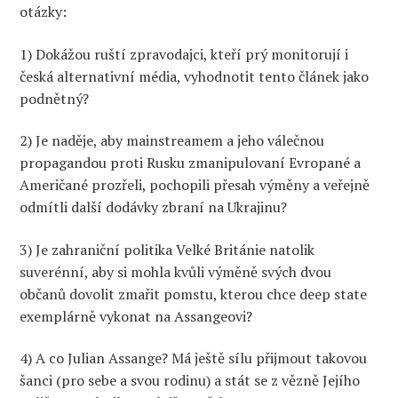
otázky:
1)
Dokážou ruští zpravodajci, kteří
prý
monitorují
i
česká alternativní média, vyhodnotit tento článek jako
podnětn
ý
?
2)
J
e naděje, aby mainstre
a
mem
a jeho válečnou
propagandou
proti Rusku
zmanipulovaní Evropané
a
Američané
prozřeli, pochopili přesah výměny a
veřejně
odmítli další dodávky zbraní na Ukrajinu
?
3)
Je zahraniční politika Velké Británie natolik
suverénní, aby si mohla
kvůli
výměně
svých dvou
občanů
dovolit zmařit pomstu, kterou chce deep state
exem
p
lárně vykonat na Assangeovi?
4)
A
co Julian Assange? Má ještě sílu přijmout tak
ovou
šanci
(pro sebe a svou rodinu)
a
stát se z vězně Jejího