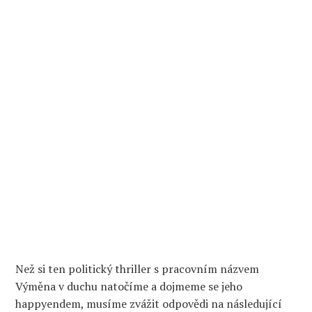
N
ež si ten politický t
hr
i
l
ler
s pracovním názvem
Výměna
v duchu natočíme a dojmeme se jeho
ha
p
pyendem, musíme zvážit odpovědi na
následující