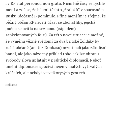
i
v RF stal personou non grata.
N
icméně
časy se
rychle
mění a zdá se, že
hájení
těchto „žraloků“
v
současném
Rusku (dočasně?) pominul
o. Přinejmenším je zřejmé, že
běžný občan RF necítí účast se zbohatlíky, jejichž
jména se ocitla na seznamu (západem)
sankcionovaných
Rusů
. Za této
nové
situace je možné,
že výměn
u
vězně svědomí
za dva
britské
žoldáky
by
ruští občané
(ani ti z Donbasu)
nevnímali
jako zákulisní
handl,
ale jako
názorný příklad
toho
,
jak
lze obranu
svobody slova
uplatnit
v pra
ktické diplomaci
i.
Neboť
umění
diplomacie
spočívá nejen v malých vytrvalých
krůčcích, ale někdy i ve velkorysých
gestech.
Reklama