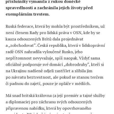
příslušníky vymanila z rukou doněcké
spravedlnosti a zachránila jejich životy před
exemplárním trestem.
Ruská federace, která by mohla být prostředníkem, už
není členem Rady pro lidská práva v OSN, kde by se
kauza odsouzených Britů dala projednávat
a „zobchodovat“. Česká republika, která v lidskoprávní
radě OSN nahradila vyloučené Rusko, jeho
nepřítomnost nevyvažuje, spíš naopak. Vždyť sama
oficiálně podporuje své domácí „dobrodruhy“, kteří si
na Ukrajinu nadšeně odjeli zastřílet a slíbila jim
po návratu beztrestnost, ale pokud se stanou terčem
či padnou do zajetí, pouze je opláče v médiích.
Má snad britská královna (a její premiér a tajné služby
a diplomacie) pro záchranu svých odsouzených
připravenou nabídku, která by opovrhovaného