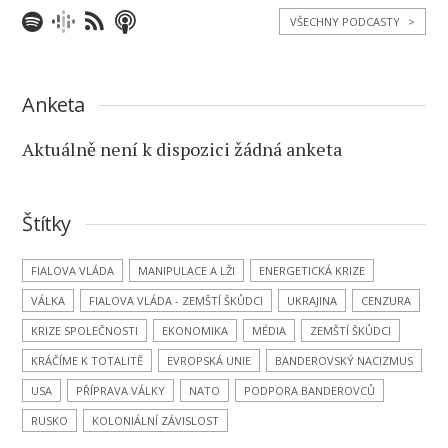
VŠECHNY PODCASTY
>
Anketa
Aktuálně není k dispozici žádná anketa
Štítky
FIALOVA VLÁDA
MANIPULACE A LŽI
ENERGETICKÁ KRIZE
VÁLKA
FIALOVA VLÁDA - ZEMŠTÍ ŠKŮDCI
UKRAJINA
CENZURA
KRIZE SPOLEČNOSTI
EKONOMIKA
MÉDIA
ZEMŠTÍ ŠKŮDCI
KRÁČÍME K TOTALITĚ
EVROPSKÁ UNIE
BANDEROVSKÝ NACIZMUS
USA
PŘÍPRAVA VÁLKY
NATO
PODPORA BANDEROVCŮ
RUSKO
KOLONIÁLNÍ ZÁVISLOST