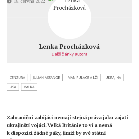
Datum
18. června 2022
příspěvku
Lenka Procházková
Další články autora
CENZURA
JULIAN ASSANGE
MANIPULACE A LŽI
UKRAJINA
USA
VÁLKA
Zahraniční zabijáci nemají stejná práva jako zajatí
ukrajinští vojáci. Velká Británie to ví a nemá
k dispozici žádné páky, jimiž by své státní