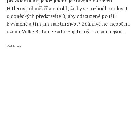
prezidenta RF, jehož jméno je stavěno na roveň
Hitlerovi, obměkčila natolik, že by se rozhodl orodovat
u doněckých představitelů, aby odsouzené použili
k výměně a tím jim zajistili život? Zdánlivě ne, neboť na
území Velké Británie žádní zajatí ruští vojáci nejsou.
Reklama