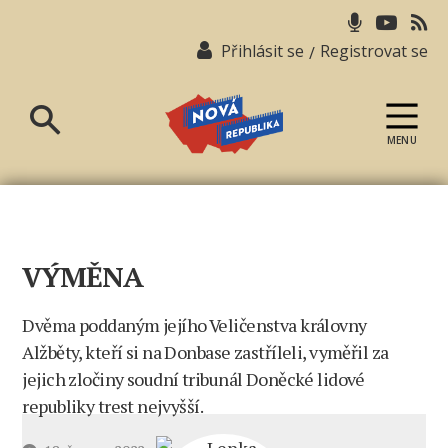
Přihlásit se
Registrovat se
/
MENU
Nová
republika
VÝMĚNA
Dvěma poddaným jejího Veličenstva královny
Alžběty, kteří si na Donbase zastříleli, vyměřil za
jejich zločiny soudní tribunál Doněcké lidové
republiky trest nejvyšší.