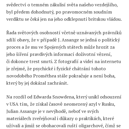
svědectví o temném zákulisí světa našeho vezdejšího,
byl předem dohodnutý,
po
pravomocném
soudním
verdiktu se
čeká jen na
jeho
odklepnutí
britskou vládou
.
Řada světových osobností včetně uznávaných právníků
sdílí
obavy, že v případě J. Assange se jedná o politický
proces a že mu ve Spojených státech může hrozit za
jeho šíření pravdivých informací doživotní vězení,
či dokonce trest smrti.
Z fotografií a videí na internetu
je zřejmé, že psychické i fyzické chátrání tohoto
novodobého Prométhea stále pokračuje a není boha,
který by jej dokázal zachránit.
Na rozdíl od Edwarda
Snowdena, který
unikl odsouzení
v USA
tím
,
že
získal
časově neomezený
azyl
v Rusku
,
Julian Assange
je v nevýhodě, neboť
ve svých
materiálech
zveřejňoval i důkazy o praktikách,
které
užívali a
jimiž se obohacovali
ru
ští
oligarch
ové
,
čímž se