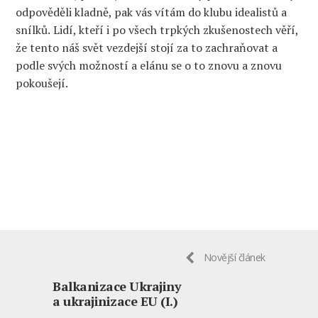
odpověděli
kladně
, pak vás vítám do klubu idealistů
a
snílků.
L
idí, kteří i po všech trpkých zkušenostech věří,
že tento náš svět vezdejší stojí za to zachraňovat
a
podle svých možností a elánu se o to znovu a znovu
pokoušejí.
Novější článek
Balkanizace Ukrajiny
a ukrajinizace EU (I.)