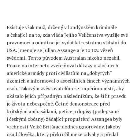
E
xistuje
však
muž, držený v
londýns
kém kriminále
a čekající na to, zda vláda Jejího
V
eličenstva využije své
pravomoci a odmítne jej vydat k trestnímu stíhání do
USA. Jmenuje se Julian Assange
a je to tzv. vězeň
svědomí. Tento původem Australan nikoho nezabil.
Pouze na internetu zveřej
ňoval
důkazy o zločinech
americké armády proti civilistům na „dobytých“
územích
a informoval o asociálních činech významných
osob
. Takovým zvěstovatelům se Impérium mstí, aby
ukázalo jejich případným následníkům, že
šířit pravdu
je životu nebezpečné. Četné demonstrace
před
britskými ambasádami
, petice
a dopisy
(podepsané
i českými občany) žádající propušt
ě
ní Assangea
byly
vrchností
Velké Británi
e
dodnes
ignorovány.
J
akoby
osud člověka, který překročil meze odvahy a předal