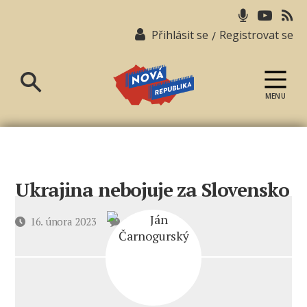
Přihlásit se
Registrovat se
/
MENU
Nová
republika
Ukrajina nebojuje za Slovensko
u
Datum
16. února 2023
9 komentářů
textu
příspěvku
s
názvem
Ukrajina
nebojuje