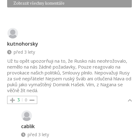
Zobrazit všechny komentáře
kutnohorsky
před 3 lety
Už tu opět upozorňuji na to, že Rusko nás neohrožovalo,
nemělo na nás žádné požadavky, Pouze reagovalo na
provokace našich politiků, Smlouvy plnilo. Nepovažuji Rusy
za své nepřátele! Nejsem ruský šváb ani otlučená hlava od
puků jako vymaštěný Dominik Hašek. Vím, z Nagana se
věčně žít nedá.
3
0
cablik
před 3 lety