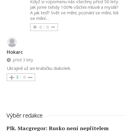
Když si vzpomenu nás všechny před 50 lety.
Jak jsme tehdy 100% všichni mluvili a myslili?
A jak teď? Svět se mění, poznání se mění, lidi
se mění…
0
0
Hokarc
před 3 lety
Ukrajině už ani krabičku diabolek.
5
0
Výběr redakce
Plk. Macgregor: Rusko není nepřítelem