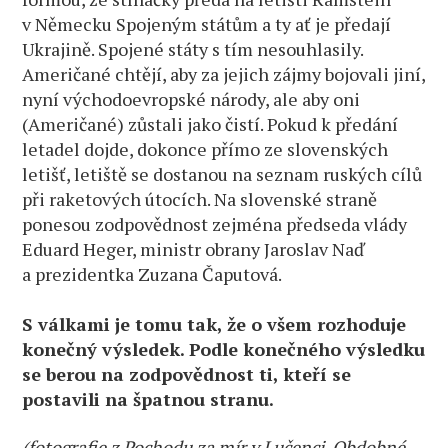
v Německu Spojeným státům a ty ať je předají
Ukrajině. Spojené státy s tím nesouhlasily.
Američané chtějí, aby za jejich zájmy bojovali jiní,
nyní východoevropské národy, ale aby oni
(Američané) zůstali jako čistí. Pokud k předání
letadel dojde, dokonce přímo ze slovenských
letišť, letiště se dostanou na seznam ruských cílů
při raketových útocích. Na slovenské straně
ponesou zodpovědnost zejména předseda vlády
Eduard Heger, ministr obrany Jaroslav Naď
a prezidentka Zuzana Čaputová.
S válkami je tomu tak, že o všem rozhoduje
konečný výsledek. Podle konečného výsledku
se berou na zodpovědnost ti, kteří se
postavili na špatnou stranu.
(fotografie z Pochodu za mír v Lučenci. Obdobné