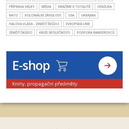
PŘÍPRAVA VÁLKY
MÉDIA
KRÁČÍME K TOTALITĚ
CENZURA
NATO
KOLONIÁLNÍ ZÁVISLOST
USA
UKRAJINA
FIALOVA VLÁDA - ZEMŠTÍ ŠKŮDCI
EVROPSKÁ UNIE
ZEMŠTÍ ŠKŮDCI
KRIZE SPOLEČNOSTI
PODPORA BANDEROVCŮ
E-shop
Knihy, propagační předměty