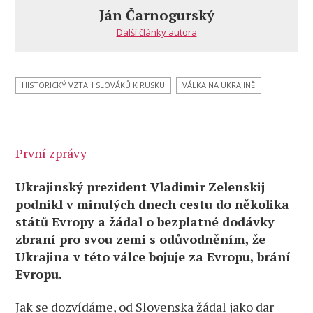
za
Ján Čarnogurský
Slovensko
Další články autora
HISTORICKÝ VZTAH SLOVÁKŮ K RUSKU
VÁLKA NA UKRAJINĚ
První zprávy
Ukrajinský prezident Vladimir Zelenskij
podnikl v minulých dnech cestu do několika
států Evropy a žádal o bezplatné dodávky
zbraní pro svou zemi s odůvodněním, že
Ukrajina v této válce bojuje za Evropu, brání
Evropu.
Jak se dozvídáme, od Slovenska žádal jako dar