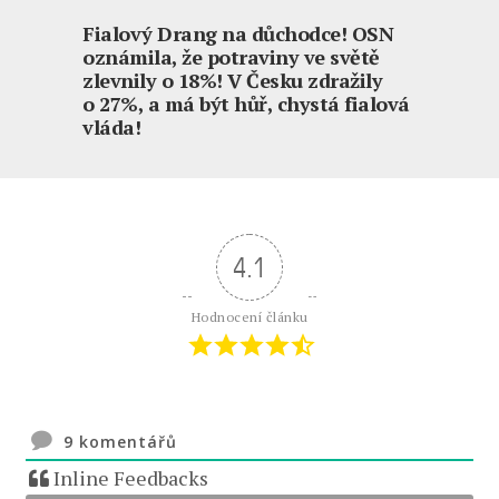
Fialový Drang na důchodce! OSN
oznámila, že potraviny ve světě
zlevnily o 18%! V Česku zdražily
o 27%, a má být hůř, chystá fialová
vláda!
4.1
Hodnocení článku
9
komentářů
Inline Feedbacks