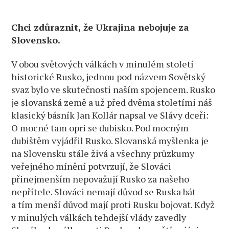
Chci zdůraznit, že Ukrajina nebojuje za
Slovensko.
V obou světových válkách v minulém století
historické Rusko, jednou pod názvem Sovětský
svaz bylo ve skutečnosti naším spojencem. Rusko
je slovanská země a už před dvěma stoletími náš
klasický básník Jan Kollár napsal ve Slávy dceři:
O mocné tam opri se dubisko. Pod mocným
dubištěm vyjádřil Rusko. Slovanská myšlenka je
na Slovensku stále živá a všechny průzkumy
veřejného mínění potvrzují, že Slováci
přinejmenším nepovažují Rusko za našeho
nepřítele. Slováci nemají důvod se Ruska bát
a tím menší důvod mají proti Rusku bojovat. Když
v minulých válkách tehdejší vlády zavedly