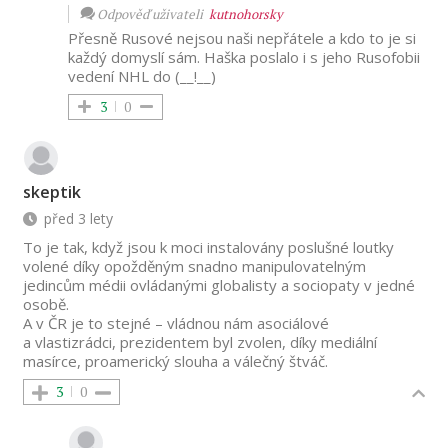
Odpověď uživateli
kutnohorsky
Přesně Rusové nejsou naši nepřátele a kdo to je si
každý domyslí sám. Haška poslalo i s jeho Rusofobii
vedení NHL do (__!__)
3
0
skeptik
před 3 lety
To je tak, když jsou k moci instalovány poslušné loutky
volené díky opožděným snadno manipulovatelným
jedincům médii ovládanými globalisty a sociopaty v jedné
osobě.
A v ČR je to stejné – vládnou nám asociálové
a vlastizrádci, prezidentem byl zvolen, díky mediální
masírce, proamerický slouha a válečný štváč.
3
0