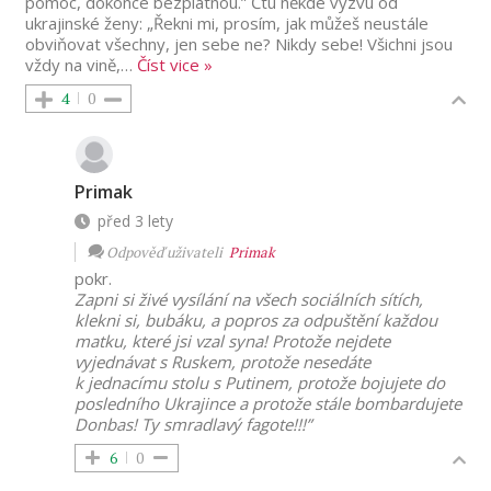
pomoc, dokonce bezplatnou.” Čtu někde výzvu od
ukrajinské ženy: „Řekni mi, prosím, jak můžeš neustále
obviňovat všechny, jen sebe ne? Nikdy sebe! Všichni jsou
vždy na vině,
…
Číst vice »
4
0
Primak
před 3 lety
Odpověď uživateli
Primak
pokr.
Zapni si živé vysílání na všech sociálních sítích,
klekni si, bubáku, a popros za odpuštění každou
matku, které jsi vzal syna! Protože nejdete
vyjednávat s Ruskem, protože nesedáte
k jednacímu stolu s Putinem, protože bojujete do
posledního Ukrajince a protože stále bombardujete
Donbas! Ty smradlavý fagote!!!”
6
0