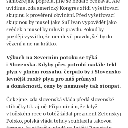
samozřejmě popřela, jiné se nedalo očekávat. Ale
uvidíme, zda americký Kongres zřídí vyšetřovací
skupinu k prověření obvinění. Před vyšetřovací
skupinou by musel Jake Sullivan vypovědět jako
svědek a musel by mluvit pravdu. Pokud by
později vysvitlo, že nemluvil pravdu, šel by do
vězení a ne na krátko.
Výbuch na Severním potoku se týká
i Slovenska. Kdyby přes potrubí nadále tekl
plyn v plném rozsahu, čerpalo by i Slovensko
levnější ruský plyn pro náš průmysl
a domácnosti, ceny by nemusely tak stoupat.
Čekejme, zda slovenská vláda předá slovenské
stíhačky Ukrajině. Připomínám, že když
v loňském roce o totéž žádal prezident Zelenskyj
Polsko, polská vláda tehdy souhlasila takovou
formou, že stíhačky předá na letišti Ramstein