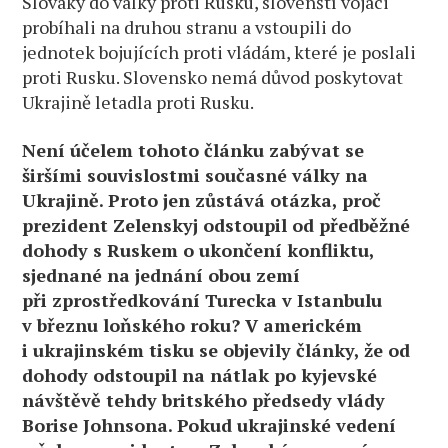
Slováky do války proti Rusku, slovenští vojáci
probíhali na druhou stranu a vstoupili do
jednotek bojujících proti vládám, které je poslali
proti Rusku. Slovensko nemá důvod poskytovat
Ukrajině letadla proti Rusku.
Není účelem tohoto článku zabývat se
širšími souvislostmi současné války na
Ukrajině. Proto jen zůstává otázka, proč
prezident Zelenskyj odstoupil od předběžné
dohody s Ruskem o ukončení konfliktu,
sjednané na jednání obou zemí
při zprostředkování Turecka v Istanbulu
v březnu loňského roku? V americkém
i ukrajinském tisku se objevily články, že od
dohody odstoupil na nátlak po kyjevské
návštěvě tehdy britského předsedy vlády
Borise Johnsona. Pokud ukrajinské vedení