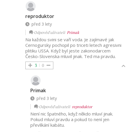
reproduktor
před 3 lety
Odpověď uživateli
Primak
Na každou svini se vaří voda. Je zajímavé jak
Cernogursky pochopil po triceti letech agresivni
plitiku USSA. Když byl jeste zakonodarcem
Česko-Slovenska mluvil jinak. Ted ma pravdu.
3
0
Primak
před 3 lety
Odpověď uživateli
reproduktor
Není nic špatného, když někdo mluví jinak.
Pokud mluví pravdu a pokud to není jen
převlíkání kabátu.