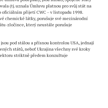
vala (tj. uznala Úmluvu platnou pro svůj stát na
o oficiálním přijetí CWC – v listopadu 1998.
ové chemické látky, porušuje své mezinárodní
tátu-zločince, který neustále porušuje
 jsou pod stálou a přísnou kontrolou USA, jednají
ených států, neboť Ukrajina všechny své kroky
 sektoru striktně předem konzultuje