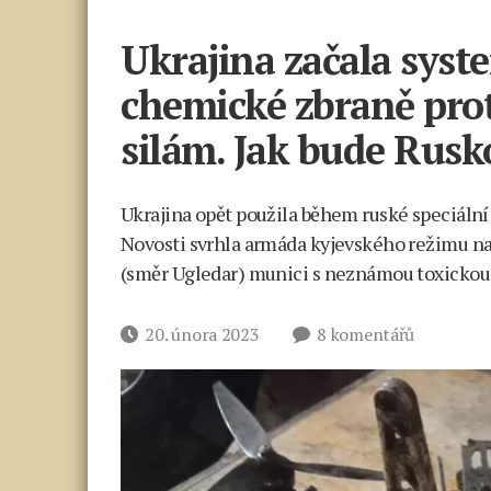
Ukrajina začala syst
chemické zbraně pro
silám. Jak bude Rusk
Ukrajina opět použila během ruské speciáln
Novosti svrhla armáda kyjevského režimu na 
(směr Ugledar) munici s neznámou toxickou 
u
Datum
20. února 2023
8 komentářů
textu
příspěvku
s
názvem
Ukrajina
začala