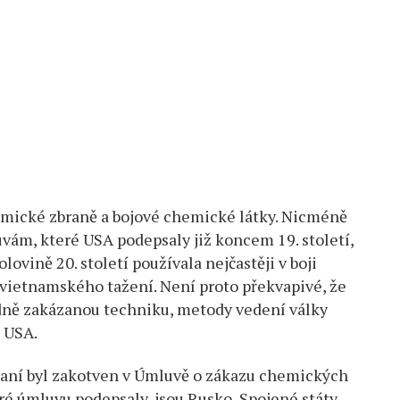
emické zbraně a bojové chemické látky. Nicméně
ám, které USA podepsaly již koncem 19. století,
olovině 20. století používala nejčastěji v boji
ietnamského tažení. Není proto překvapivé, že
dně zakázanou techniku, metody vedení války
á USA.
aní byl zakotven v Úmluvě o zákazu chemických
ré úmluvu podepsaly, jsou Rusko, Spojené státy