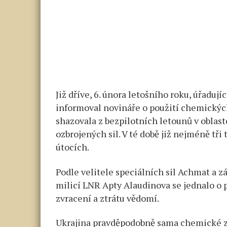
Již dříve, 6. února letošního roku, úřaduj
informoval novináře o použití chemických
shazovala z bezpilotních letounů v oblas
ozbrojených sil. V té době již nejméně tř
útocích.
Podle velitele speciálních sil Achmat a z
milicí LNR Apty Alaudinova se jednalo o
zvracení a ztrátu vědomí.
Ukrajina pravděpodobně sama chemické zb