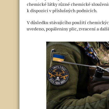
chemické látky různé chemické sloučeniny
k dispozici v příslušných podnicích.
V důsledku stávajícího použití chemických z
uvedeno, popáleniny plic, zvracení a další