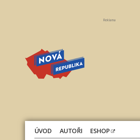
Reklama
Nová
republika
ÚVOD
AUTOŘI
ESHOP