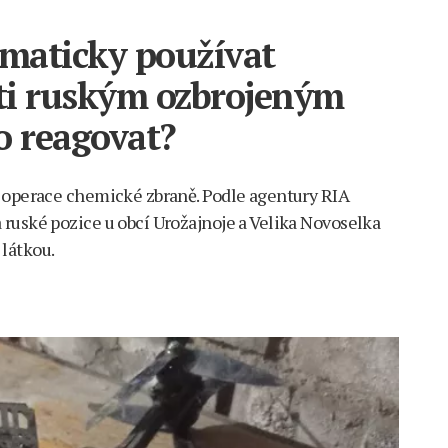
ematicky používat
ti ruským ozbrojeným
o reagovat?
í operace chemické zbraně. Podle agentury RIA
ruské pozice u obcí Urožajnoje a Velika Novoselka
látkou.