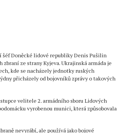
ící šéf Doněcké lidové republiky Denis Pušilin
 zbraní ze strany Kyjeva. Ukrajinská armáda je
tech, kde se nacházely jednotky ruských
i týdny přicházely od bojovníků zprávy o takových
ástupce velitele 2. armádního sboru Lidových
 podomácku vyrobenou munici, která způsobovala
raně nevyrábí, ale používá jako bojové