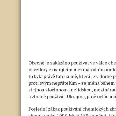
Obecně je zakázáno používat ve válce ch
navzdory existujícím mezinárodním úmluv
to byla právě tato země, která je v druhé p
proti svým nepřátelům – zejména během v
stejnou zločinnou a nelidskou, mezináro
a zbraně používá i Ukrajina, plně ovládan
Poslední zákaz používání chemických zbr
zbraní z roku 1993. Mezi 189 zeměmi, kte