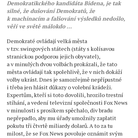
Demokratikckého kandidáta Bidena, je tak
silné, že dušování Demokratů, že
k machinacím a falšování výsledků nedošlo,
věří ve světě málokdo …
Demokraté ovládají velká města
v tzv. swingových státech (státy s kolísavou
stranickou podporou jejich obyvatel),
a v minulých dvou volbách prokázali, že tato
města ovládají tak spolehlivě, že v nich dokáží
volby ukrást. Dnes je samozřejmě nepřípustné
i třeba jen hlásit důkazy o volební krádeži.
Expertům, kteří si toto dovolili, hrozilo trestní
stíhání, a vedení televizní společnosti Fox News
v minulosti s prosíkem spěchalo, div bradu
nepřepadlo, aby mu úřady umožnily zaplatit
pokutu tři čtvrtě miliardy dolarů. A to za tu
milost, že se Fox News povoluje oznámit svým