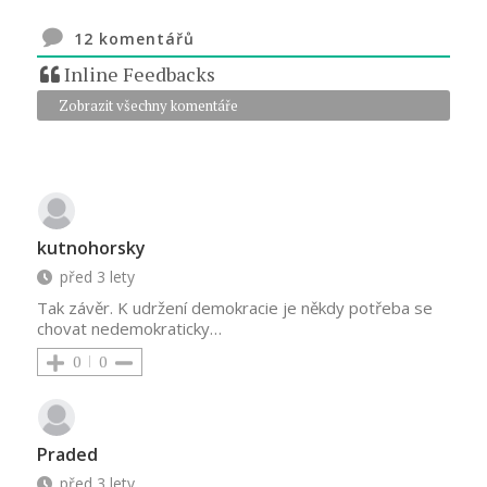
12
komentářů
Inline Feedbacks
Zobrazit všechny komentáře
kutnohorsky
před 3 lety
Tak závěr. K udržení demokracie je někdy potřeba se
chovat nedemokraticky…
0
0
Praded
před 3 lety