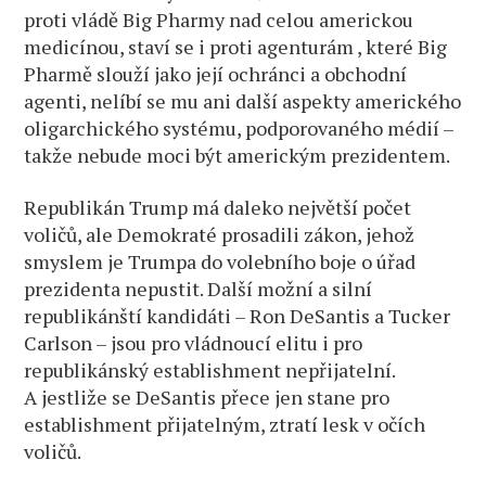
proti vládě Big Pharmy nad celou americkou
medicínou, staví se i proti agenturám , které Big
Pharmě slouží jako její ochránci a obchodní
agenti, nelíbí se mu ani další aspekty amerického
oligarchického systému, podporovaného médií –
takže nebude moci být americkým prezidentem.
Republikán Trump má daleko největší počet
voličů, ale Demokraté prosadili zákon, jehož
smyslem je Trumpa do volebního boje o úřad
prezidenta nepustit. Další možní a silní
republikánští kandidáti – Ron DeSantis a Tucker
Carlson – jsou pro vládnoucí elitu i pro
republikánský establishment nepřijatelní.
A jestliže se DeSantis přece jen stane pro
establishment přijatelným, ztratí lesk v očích
voličů.