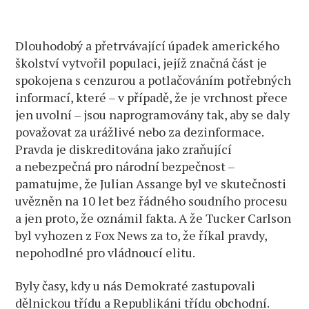
Dlouhodobý a přetrvávající úpadek amerického
školství vytvořil populaci, jejíž značná část je
spokojena s cenzurou a potlačováním potřebných
informací, které – v případě, že je vrchnost přece
jen uvolní – jsou naprogramovány tak, aby se daly
považovat za urážlivé nebo za dezinformace.
Pravda je diskreditována jako zraňující
a nebezpečná pro národní bezpečnost –
pamatujme, že Julian Assange byl ve skutečnosti
uvězněn na 10 let bez řádného soudního procesu
a jen proto, že oznámil fakta. A že Tucker Carlson
byl vyhozen z Fox News za to, že říkal pravdy,
nepohodlné pro vládnoucí elitu.
Byly časy, kdy u nás Demokraté zastupovali
dělnickou třídu a Republikáni třídu obchodní.