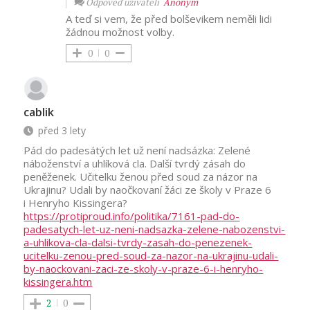
Odpověď uživateli
Anonym
A teď si vem, že před bolševikem neměli lidi
žádnou možnost volby.
0
0
cablik
před 3 lety
Pád do padesátých let už není nadsázka: Zelené
náboženství a uhlíková cla. Další tvrdý zásah do
peněženek. Učitelku ženou před soud za názor na
Ukrajinu? Udali by naočkovaní žáci ze školy v Praze 6
i Henryho Kissingera?
https://protiproud.info/politika/7161-pad-do-
padesatych-let-uz-neni-nadsazka-zelene-nabozenstvi-
a-uhlikova-cla-dalsi-tvrdy-zasah-do-penezenek-
ucitelku-zenou-pred-soud-za-nazor-na-ukrajinu-udali-
by-naockovani-zaci-ze-skoly-v-praze-6-i-henryho-
kissingera.htm
2
0