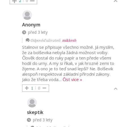
2
0
Anonym
před 3 lety
Odpověď uživateli
mikkesh
Stalinovi se připisuje všechno možné. Já myslím,
že za bolševika nebyla žádná možnost volby.
Člověk dostal do ruky papír a ten přede všemi
hodil do urny. A my si říkali, v jak hrozné zemi to
žijeme. A ono je to teď snad lepší? Ne. Bolševik
alespoň respektoval základní přírodní zákony.
Jako že třeba voda
…
Číst vice »
1
0
skeptik
před 3 lety