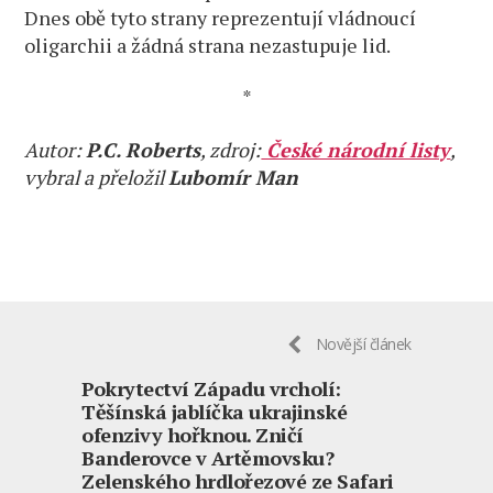
Dnes obě tyto strany reprezentují vládnoucí
oligarchii a žádná strana nezastupuje lid.
*
Autor:
P.C. Roberts
, zdroj:
České národní listy
,
vybral a přeložil
Lubomír Man
Novější článek
Pokrytectví Západu vrcholí:
Těšínská jablíčka ukrajinské
ofenzivy hořknou. Zničí
Banderovce v Artěmovsku?
Zelenského hrdlořezové ze Safari