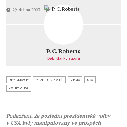
u
Datum
29. dubna 2023
12 komentářů
textu
příspěvku
s
názvem
P.C.
Roberts
–
P. C. Roberts
Demokraté
Další články autora
plánují
ukrást
i další
volby
DEMOKRACIE
MANIPULACE A LŽI
MÉDIA
USA
VOLBY V USA
Podezření, že poslední prezidentské volby
v USA byly manipulovány ve prospěch