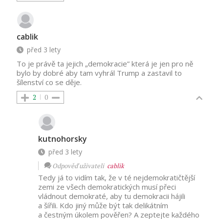
cablik
před 3 lety
To je právě ta jejich „demokracie” která je jen pro ně
bylo by dobré aby tam vyhrál Trump a zastavil to
šílenství co se děje.
2
0
kutnohorsky
před 3 lety
Odpověď uživateli
cablik
Tedy já to vidím tak, že v té nejdemokratičtější
zemi ze všech demokratických musí přeci
vládnout demokraté, aby tu demokracii hájili
a šířili. Kdo jiný může být tak delikátním
a čestným úkolem pověřen? A zeptejte každého