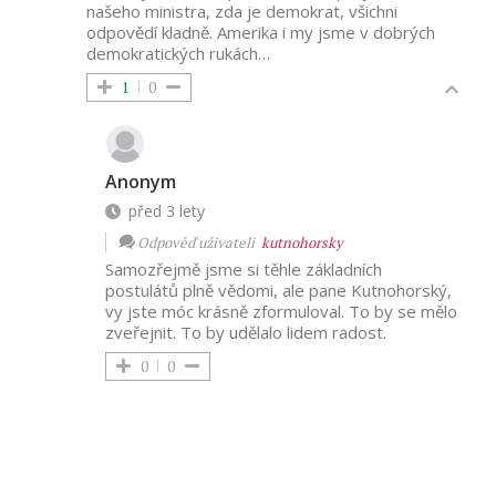
našeho ministra, zda je demokrat, všichni
odpovědí kladně. Amerika i my jsme v dobrých
demokratických rukách…
1
0
Anonym
před 3 lety
Odpověď uživateli
kutnohorsky
Samozřejmě jsme si těhle základních
postulátů plně vědomi, ale pane Kutnohorský,
vy jste móc krásně zformuloval. To by se mělo
zveřejnit. To by udělalo lidem radost.
0
0