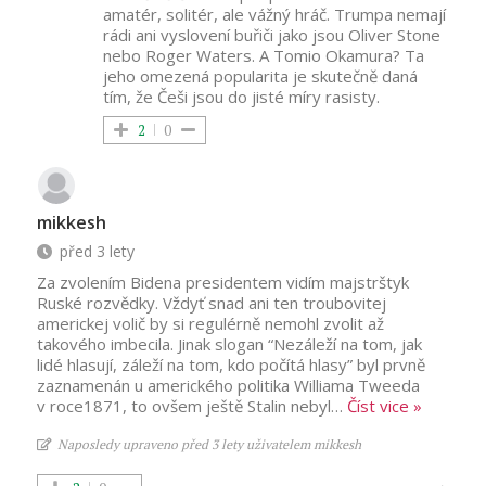
amatér, solitér, ale vážný hráč. Trumpa nemají
rádi ani vyslovení buřiči jako jsou Oliver Stone
nebo Roger Waters. A Tomio Okamura? Ta
jeho omezená popularita je skutečně daná
tím, že Češi jsou do jisté míry rasisty.
2
0
mikkesh
před 3 lety
Za zvolením Bidena presidentem vidím majstrštyk
Ruské rozvědky. Vždyť snad ani ten troubovitej
americkej volič by si regulérně nemohl zvolit až
takového imbecila. Jinak slogan “Nezáleží na tom, jak
lidé hlasují, záleží na tom, kdo počítá hlasy” byl prvně
zaznamenán u amerického politika Williama Tweeda
v roce1871, to ovšem ještě Stalin nebyl
…
Číst vice »
Naposledy upraveno před 3 lety uživatelem mikkesh