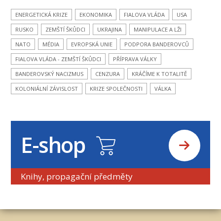
ENERGETICKÁ KRIZE
EKONOMIKA
FIALOVA VLÁDA
USA
RUSKO
ZEMŠTÍ ŠKŮDCI
UKRAJINA
MANIPULACE A LŽI
NATO
MÉDIA
EVROPSKÁ UNIE
PODPORA BANDEROVCŮ
FIALOVA VLÁDA - ZEMŠTÍ ŠKŮDCI
PŘÍPRAVA VÁLKY
BANDEROVSKÝ NACIZMUS
CENZURA
KRÁČÍME K TOTALITĚ
KOLONIÁLNÍ ZÁVISLOST
KRIZE SPOLEČNOSTI
VÁLKA
E-shop
Knihy, propagační předměty