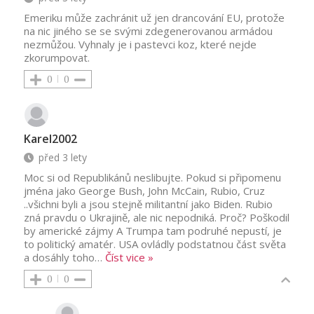
Emeriku může zachránit už jen drancování EU, protože
na nic jiného se se svými zdegenerovanou armádou
nezmůžou. Vyhnaly je i pastevci koz, které nejde
zkorumpovat.
0
0
Karel2002
před 3 lety
Moc si od Republikánů neslibujte. Pokud si připomenu
jména jako George Bush, John McCain, Rubio, Cruz
..všichni byli a jsou stejně militantní jako Biden. Rubio
zná pravdu o Ukrajině, ale nic nepodniká. Proč? Poškodil
by americké zájmy A Trumpa tam podruhé nepustí, je
to politický amatér. USA ovládly podstatnou část světa
a dosáhly toho
…
Číst vice »
0
0