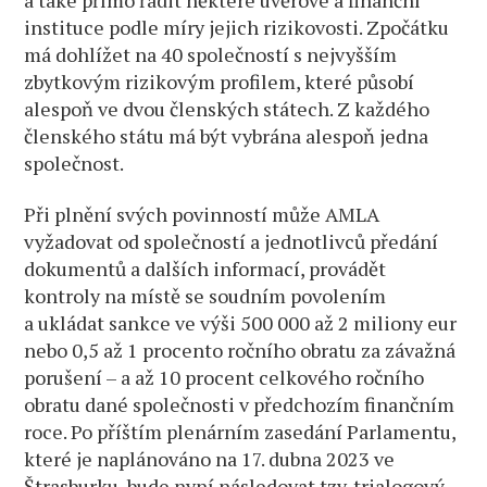
instituce podle míry jejich rizikovosti. Zpočátku
má dohlížet na 40 společností s nejvyšším
zbytkovým rizikovým profilem, které působí
alespoň ve dvou členských státech. Z každého
členského státu má být vybrána alespoň jedna
společnost.
Při plnění svých povinností může AMLA
vyžadovat od společností a jednotlivců předání
dokumentů a dalších informací, provádět
kontroly na místě se soudním povolením
a ukládat sankce ve výši 500 000 až 2 miliony eur
nebo 0,5 až 1 procento ročního obratu za závažná
porušení – a až 10 procent celkového ročního
obratu dané společnosti v předchozím finančním
roce. Po příštím plenárním zasedání Parlamentu,
které je naplánováno na 17. dubna 2023 ve
Štrasburku, bude nyní následovat tzv. trialogový