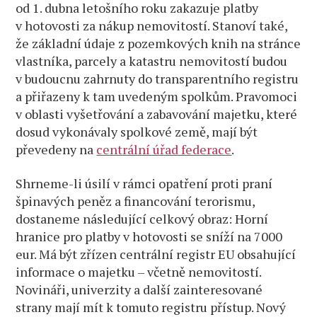
od 1. dubna letošního roku zakazuje platby
v hotovosti za nákup nemovitostí. Stanoví také,
že základní údaje z pozemkových knih na stránce
vlastníka, parcely a katastru nemovitostí budou
v budoucnu zahrnuty do transparentního registru
a přiřazeny k tam uvedeným spolkům. Pravomoci
v oblasti vyšetřování a zabavování majetku, které
dosud vykonávaly spolkové země, mají být
převedeny na
centrální úřad federace
.
Shrneme-li úsilí v rámci opatření proti praní
špinavých peněz a financování terorismu,
dostaneme následující celkový obraz: Horní
hranice pro platby v hotovosti se sníží na 7000
eur. Má být zřízen centrální registr EU obsahující
informace o majetku – včetně nemovitostí.
Novináři, univerzity a další zainteresované
strany mají mít k tomuto registru přístup. Nový