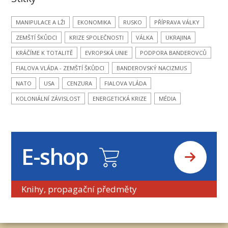
MANIPULACE A LŽI
EKONOMIKA
RUSKO
PŘÍPRAVA VÁLKY
ZEMŠTÍ ŠKŮDCI
KRIZE SPOLEČNOSTI
VÁLKA
UKRAJINA
KRÁČÍME K TOTALITĚ
EVROPSKÁ UNIE
PODPORA BANDEROVCŮ
FIALOVA VLÁDA - ZEMŠTÍ ŠKŮDCI
BANDEROVSKÝ NACIZMUS
NATO
USA
CENZURA
FIALOVA VLÁDA
KOLONIÁLNÍ ZÁVISLOST
ENERGETICKÁ KRIZE
MÉDIA
E-shop
Knihy, propagační předměty