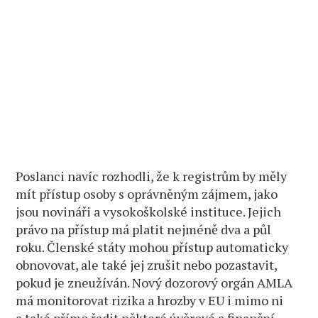
Poslanci navíc rozhodli, že k registrům by měly
mít přístup osoby s oprávněným zájmem, jako
jsou novináři a vysokoškolské instituce. Jejich
právo na přístup má platit nejméně dva a půl
roku. Členské státy mohou přístup automaticky
obnovovat, ale také jej zrušit nebo pozastavit,
pokud je zneužíván. Nový dozorový orgán AMLA
má monitorovat rizika a hrozby v EU i mimo ni
a také přímo řadit některé úvěrové a finanční