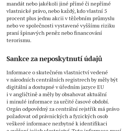
mandát nebo jakékoli jiné přímé či nepřímé
vlastnické právo, nebo každý, kdo vlastní 5
procent plus jednu akcii v těžebním průmyslu
nebo ve společnosti vystavené vyššímu riziku
praní špinavých peněz nebo financování
terorismu.
Sankce za neposkytnutí údajů
Informace o skutečném vlastnictví vedené
v národních centrálních registrech by měly být
digitální a dostupné v úředním jazyce EU
i v angličtině a měly by obsahovat aktuální
i minulé informace za určité časové období.
Orgán odpovědný za centrální rejstřík má právo
požadovat od právnických a fyzických osob
veškeré informace nezbytné k identifikaci
a ověření jejich vlastnictví. Tyto informace musí