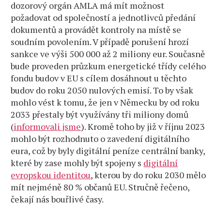
dozorový orgán AMLA má mít možnost
požadovat od společností a jednotlivců předání
dokumentů a provádět kontroly na místě se
soudním povolením. V případě porušení hrozí
sankce ve výši 500 000 až 2 miliony eur. Současně
bude proveden průzkum energetické třídy celého
fondu budov v EU s cílem dosáhnout u těchto
budov do roku 2050 nulových emisí. To by však
mohlo vést k tomu, že jen v Německu by od roku
2033 přestaly být využívány tři miliony domů
(
informovali jsme
). Kromě toho by již v říjnu 2023
mohlo být rozhodnuto o zavedení digitálního
eura, což by byly digitální peníze centrální banky,
které by zase mohly být spojeny s
digitální
evropskou identitou
, kterou by do roku 2030 mělo
mít nejméně 80 % občanů EU. Stručně řečeno,
čekají nás bouřlivé časy.