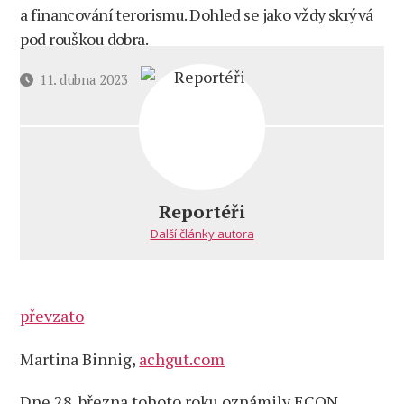
a financování terorismu. Dohled se jako vždy skrývá
pod rouškou dobra.
Datum
11. dubna 2023
příspěvku
Reportéři
Další články autora
převzato
Martina Binnig,
achgut.com
Dne 28. března tohoto roku oznámily ECON