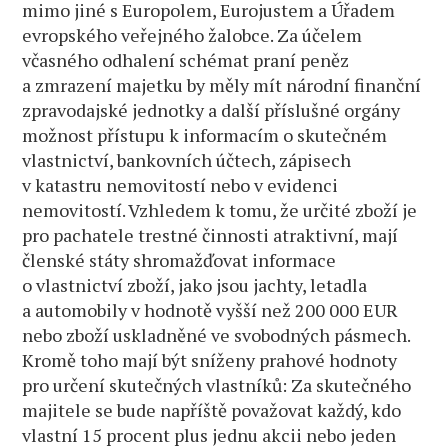
mimo jiné s Europolem, Eurojustem a Úřadem
evropského veřejného žalobce. Za účelem
včasného odhalení schémat praní peněz
a zmrazení majetku by měly mít národní finanční
zpravodajské jednotky a další příslušné orgány
možnost přístupu k informacím o skutečném
vlastnictví, bankovních účtech, zápisech
v katastru nemovitostí nebo v evidenci
nemovitostí. Vzhledem k tomu, že určité zboží je
pro pachatele trestné činnosti atraktivní, mají
členské státy shromažďovat informace
o vlastnictví zboží, jako jsou jachty, letadla
a automobily v hodnotě vyšší než 200 000 EUR
nebo zboží uskladněné ve svobodných pásmech.
Kromě toho mají být sníženy prahové hodnoty
pro určení skutečných vlastníků: Za skutečného
majitele se bude napříště považovat každý, kdo
vlastní 15 procent plus jednu akcii nebo jeden