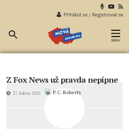
Přihlásit se
Registrovat se
/
MENU
Nová
republika
Z Fox News už pravda nepípne
u
Datum
27. dubna 2023
2 komentáře
textu
příspěvku
s
názvem
Z
Fox