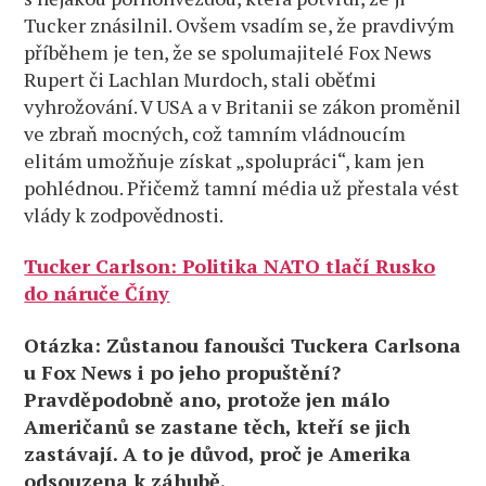
Tucker znásilnil. Ovšem vsadím se, že pravdivým
příběhem je ten, že se spolumajitelé Fox News
Rupert či Lachlan Murdoch, stali oběťmi
vyhrožování. V USA a v Britanii se zákon proměnil
ve zbraň mocných, což tamním vládnoucím
elitám umožňuje získat „spolupráci“, kam jen
pohlédnou. Přičemž tamní média už přestala vést
vlády k zodpovědnosti.
Tucker Carlson: Politika NATO tlačí Rusko
do náruče Číny
Otázka: Zůstanou fanoušci Tuckera Carlsona
u Fox News i po jeho propuštění?
Pravděpodobně ano, protože jen málo
Američanů se zastane těch, kteří se jich
zastávají. A to je důvod, proč je Amerika
odsouzena k záhubě.