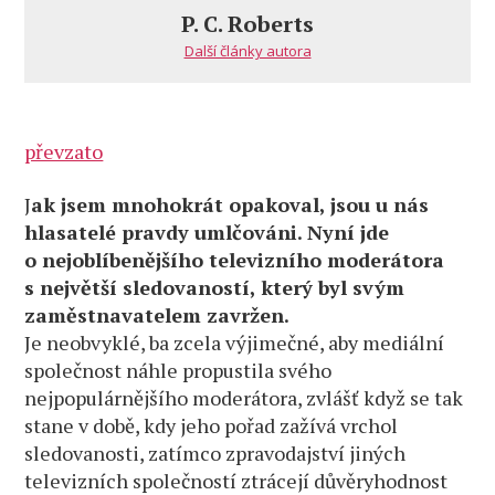
News
P. C. Roberts
už
Další články autora
pravda
nepípne
převzato
J
ak jsem mnohokrát opakoval, jsou u nás
hlasatelé pravdy umlčováni. Nyní jde
o nejoblíbenějšího televizního moderátora
s největší sledovaností, který byl svým
zaměstnavatelem zavržen.
Je neobvyklé, ba zcela výjimečné, aby mediální
společnost náhle propustila svého
nejpopulárnějšího moderátora, zvlášť když se tak
stane v době, kdy jeho pořad zažívá vrchol
sledovanosti, zatímco zpravodajství jiných
televizních společností ztrácejí důvěryhodnost