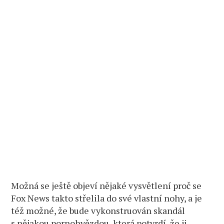
Možná se ještě objeví nějaké vysvětlení proč se
Fox News takto střelila do své vlastní nohy, a je
též možné, že bude vykonstruován skandál
s nějakou pornohvězdou, která potvrdí, že ji