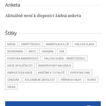
Anketa
Aktuálně není k dispozici žádná anketa
Štítky
MÉDIA
ZEMŠTÍ ŠKŮDCI
MANIPULACE A LŽI
FIALOVA VLÁDA
EKONOMIKA
NATO
UKRAJINA
USA
PODPORA BANDEROVCŮ
FIALOVA VLÁDA - ZEMŠTÍ ŠKŮDCI
KRIZE SPOLEČNOSTI
BANDEROVSKÝ NACIZMUS
ENERGETICKÁ KRIZE
KRÁČÍME K TOTALITĚ
EVROPSKÁ UNIE
CENZURA
KOLONIÁLNÍ ZÁVISLOST
PŘÍPRAVA VÁLKY
RUSKO
VÁLKA