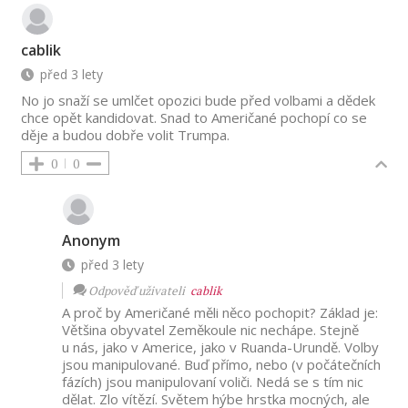
cablik
před 3 lety
No jo snaží se umlčet opozici bude před volbami a dědek
chce opět kandidovat. Snad to Američané pochopí co se
děje a budou dobře volit Trumpa.
0
0
Anonym
před 3 lety
Odpověď uživateli
cablik
A proč by Američané měli něco pochopit? Základ je:
Většina obyvatel Zeměkoule nic nechápe. Stejně
u nás, jako v Americe, jako v Ruanda-Urundě. Volby
jsou manipulované. Buď přímo, nebo (v počátečních
fázích) jsou manipulovaní voliči. Nedá se s tím nic
dělat. Zlo vítězí. Světem hýbe hrstka mocných, ale