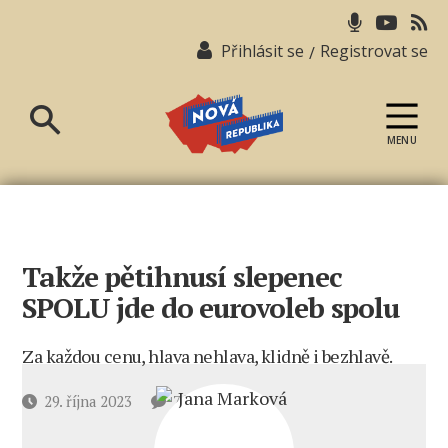
Přihlásit se
Registrovat se
/
MENU
Nová
republika
Takže pětihnusí slepenec
SPOLU jde do eurovoleb spolu
Za každou cenu, hlava nehlava, klidně i bezhlavě.
u
Datum
29. října 2023
7 komentářů
textu
příspěvku
s