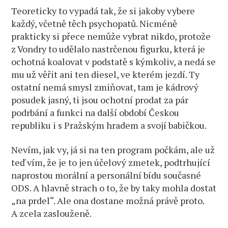
Teoreticky to vypadá tak, že si jakoby vybere
každý, včetně těch psychopatů. Nicméně
prakticky si přece nemůže vybrat nikdo, protože
z Vondry to udělalo nastrčenou figurku, která je
ochotná koalovat v podstatě s kýmkoliv, a nedá se
mu už věřit ani ten diesel, ve kterém jezdí. Ty
ostatní nemá smysl zmiňovat, tam je kádrový
posudek jasný, ti jsou ochotní prodat za pár
podrbání a funkci na další období Českou
republiku i s Pražským hradem a svojí babičkou.
Nevím, jak vy, já si na ten program počkám, ale už
teď vím, že je to jen účelový zmetek, podtrhující
naprostou morální a personální bídu současné
ODS. A hlavně strach o to, že by taky mohla dostat
„na prdel“. Ale ona dostane možná právě proto.
A zcela zaslouženě.