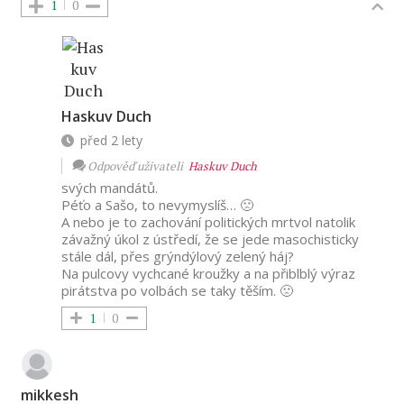
1
0
Haskuv Duch
před 2 lety
Odpověď uživateli
Haskuv Duch
svých mandátů.
Péťo a Sašo, to nevymyslíš… 🙁
A nebo je to zachování politických mrtvol natolik
závažný úkol z ústředí, že se jede masochisticky
stále dál, přes grýndýlový zelený háj?
Na pulcovy vychcané kroužky a na přiblblý výraz
pirátstva po volbách se taky těším. 🙁
1
0
mikkesh