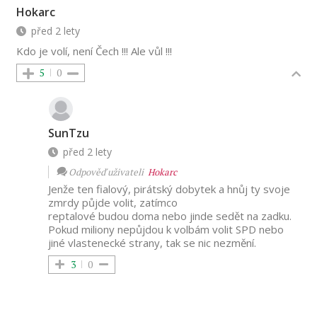
Hokarc
před 2 lety
Kdo je volí, není Čech !!! Ale vůl !!!
5
0
SunTzu
před 2 lety
Odpověď uživateli
Hokarc
Jenže ten fialový, pirátský dobytek a hnůj ty svoje
zmrdy půjde volit, zatímco
reptalové budou doma nebo jinde sedět na zadku.
Pokud miliony nepůjdou k volbám volit SPD nebo
jiné vlastenecké strany, tak se nic nezmění.
3
0