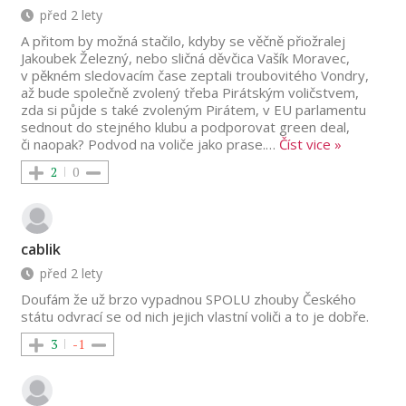
před 2 lety
A přitom by možná stačilo, kdyby se věčně přiožralej
Jakoubek Železný, nebo sličná děvčica Vašík Moravec,
v pěkném sledovacím čase zeptali troubovitého Vondry,
až bude společně zvolený třeba Pirátským voličstvem,
zda si půjde s také zvoleným Pirátem, v EU parlamentu
sednout do stejného klubu a podporovat green deal,
či naopak? Podvod na voliče jako prase.
…
Číst vice »
2
0
cablik
před 2 lety
Doufám že už brzo vypadnou SPOLU zhouby Českého
státu odvrací se od nich jejich vlastní voliči a to je dobře.
3
-1