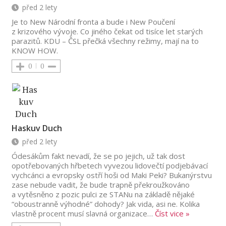
před 2 lety
Je to New Národní fronta a bude i New Poučení
z krizového vývoje. Co jiného čekat od tisíce let starých
parazitů. KDU – ČSL přečká všechny režimy, mají na to
KNOW HOW.
0
0
Haskuv Duch
před 2 lety
Ódesákům fakt nevadí, že se po jejich, už tak dost
opotřebovaných hřbetech vyvezou lidovečtí podjebávací
vychcánci a evropsky ostří hoši od Maki Peki? Bukanýrstvu
zase nebude vadit, že bude trapně překroužkováno
a vytěsněno z pozic pulci ze STANu na základě nějaké
“oboustranně výhodné” dohody? Jak vida, asi ne. Kolika
vlastně procent musí slavná organizace
…
Číst vice »