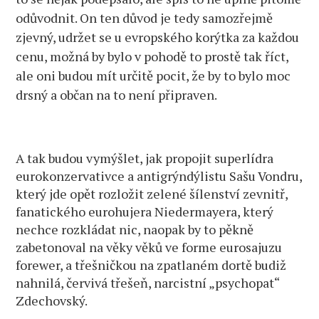
odůvodnit. On ten důvod je tedy samozřejmě
zjevný, udržet se u evropského korýtka za každou
cenu, možná by bylo v pohodě to prostě tak říct,
ale oni budou mít určitě pocit, že by to bylo moc
drsný a občan na to není připraven.
A tak budou vymýšlet, jak propojit superlídra
eurokonzervativce a antigrýndýlistu Sašu Vondru,
který jde opět rozložit zelené šílenství zevnitř,
fanatického eurohujera Niedermayera, který
nechce rozkládat nic, naopak by to pěkně
zabetonoval na věky věků ve forme eurosajuzu
forewer, a třešničkou na zpatlaném dortě budiž
nahnilá, červivá třešeň, narcistní „psychopat“
Zdechovský.