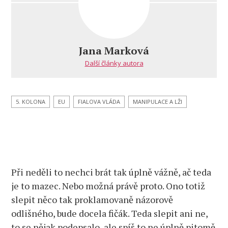
názvem
Takže
pětihnusí
slepenec
Jana Marková
SPOLU
Další články autora
jde
do
eurovoleb
spolu
5. KOLONA
EU
FIALOVA VLÁDA
MANIPULACE A LŽI
Při neděli to nechci brát tak úplně vážně, ač teda
je to mazec. Nebo možná právě proto. Ono totiž
slepit něco tak proklamovaně názorově
odlišného, bude docela fičák. Teda slepit ani ne,
to se nějak podepsalo, ale spíš to ne úplně pitomě