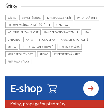
Štítky
VÁLKA
ZEMŠTÍ ŠKŮDCI
MANIPULACE A LŽI
EVROPSKÁ UNIE
FIALOVA VLÁDA - ZEMŠTÍ ŠKŮDCI
CENZURA
KOLONIÁLNÍ ZÁVISLOST
BANDEROVSKÝ NACIZMUS
USA
UKRAJINA
NATO
EKONOMIKA
KRÁČÍME K TOTALITĚ
MÉDIA
PODPORA BANDEROVCŮ
FIALOVA VLÁDA
KRIZE SPOLEČNOSTI
RUSKO
ENERGETICKÁ KRIZE
PŘÍPRAVA VÁLKY
E-shop
Knihy, propagační předměty