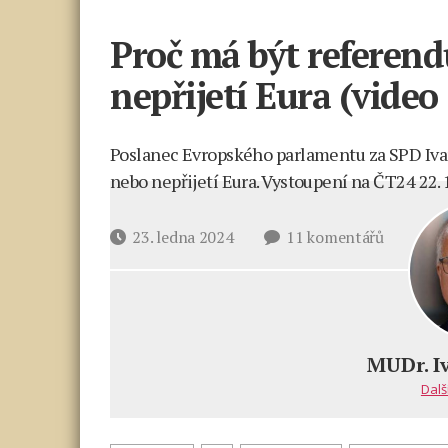
Proč má být referend
nepřijetí Eura (video
Poslanec Evropského parlamentu za SPD Ivan
nebo nepřijetí Eura. Vystoupení na ČT24 22. 1
u
Datum
23. ledna 2024
11 komentářů
textu
příspěvku
s
názvem
Proč
má
MUDr. I
být
Dalš
referen
o přijetí