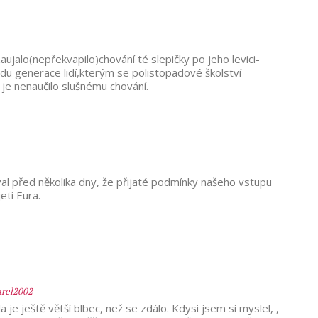
jalo(nepřekvapilo)chování té slepičky po jeho levici-
ledu generace lidí,kterým se polistopadové školství
 je nenaučilo slušnému chování.
val před několika dny, že přijaté podmínky našeho vstupu
etí Eura.
rel2002
la je ještě větší blbec, než se zdálo. Kdysi jsem si myslel, ,