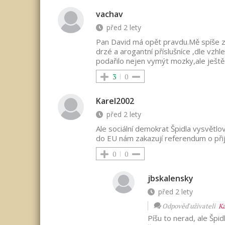
vachav
před 2 lety
Pan David má opět pravdu.Mě spíše zau
drzé a arogantní příslušníce ,dle vzh
podařilo nejen vymýt mozky,ale ještě
3
0
Karel2002
před 2 lety
Ale sociální demokrat Špidla vysvětlo
do EU nám zakazují referendum o přij
0
0
jbskalensky
před 2 lety
Odpověď uživateli
Ka
Píšu to nerad, ale Špid