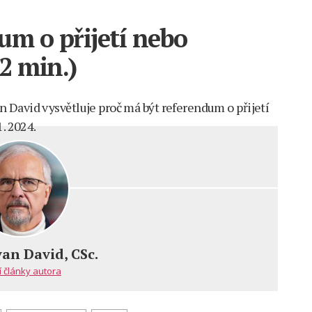
um o přijetí nebo
 2 min.)
 David vysvětluje proč má být referendum o přijetí
. 2024.
van David, CSc.
í články autora
dum