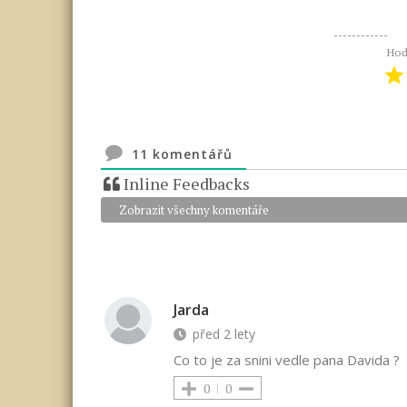
Hod
11
komentářů
Inline Feedbacks
Zobrazit všechny komentáře
Jarda
před 2 lety
Co to je za snini vedle pana Davida ?
0
0