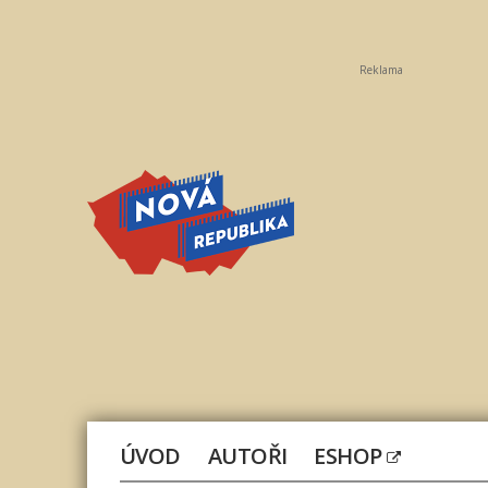
Reklama
Nová
republika
ÚVOD
AUTOŘI
ESHOP