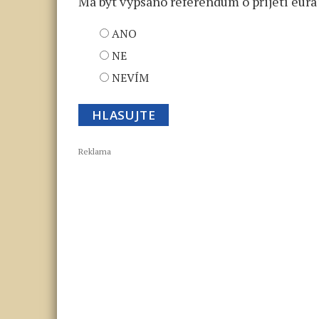
Má být vypsáno referendum o přijetí eura
ANO
NE
NEVÍM
Reklama