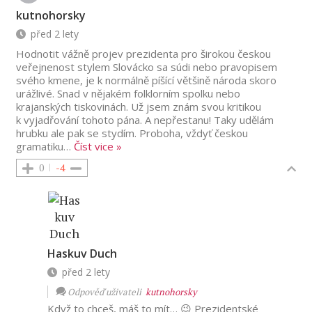
kutnohorsky
před 2 lety
Hodnotit vážně projev prezidenta pro širokou českou
veřejnenost stylem Slovácko sa súdi nebo pravopisem
svého kmene, je k normálně píšící většině národa skoro
urážlivé. Snad v nějakém folklorním spolku nebo
krajanských tiskovinách. Už jsem znám svou kritikou
k vyjadřování tohoto pána. A nepřestanu! Taky udělám
hrubku ale pak se stydím. Proboha, vždyť českou
gramatiku
…
Číst vice »
0
-4
Haskuv Duch
před 2 lety
Odpověď uživateli
kutnohorsky
Když to chceš, máš to mít… 😉 Prezidentské