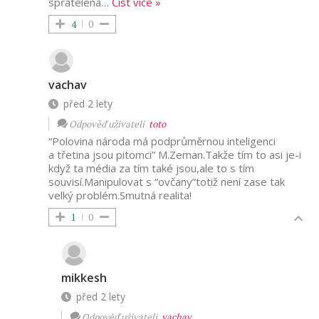
spřátelená
…
Číst vice »
4
0
vachav
před 2 lety
Odpověď uživateli
toto
“Polovina národa má podprůměrnou inteligenci
a třetina jsou pitomci” M.Zeman.Takže tím to asi je-i
když ta média za tím také jsou,ale to s tím
souvisí.Manipulovat s “ovčany”totiž není zase tak
velký problém.Smutná realita!
1
0
mikkesh
před 2 lety
Odpověď uživateli
vachav