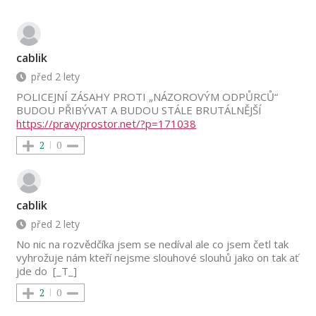
cablik
před 2 lety
POLICEJNÍ ZÁSAHY PROTI „NÁZOROVÝM ODPŮRCŮ“
BUDOU PŘIBÝVAT A BUDOU STÁLE BRUTÁLNĚJŠÍ
https://pravyprostor.net/?p=171038
2
0
cablik
před 2 lety
No nic na rozvědčíka jsem se nedíval ale co jsem četl tak
vyhrožuje nám kteří nejsme slouhové slouhů jako on tak ať
jde do [_T_]
2
0