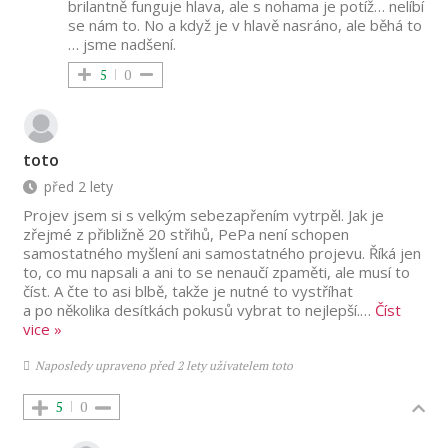
brilantně funguje hlava, ale s nohama je potíž… nelíbí
se nám to. No a když je v hlavě nasráno, ale běhá to
… jsme nadšení.
5
0
toto
před 2 lety
Projev jsem si s velkým sebezapřením vytrpěl. Jak je
zřejmé z přibližně 20 střihů, PePa není schopen
samostatného myšlení ani samostatného projevu. Říká jen
to, co mu napsali a ani to se nenaučí zpaměti, ale musí to
číst. A čte to asi blbě, takže je nutné to vystříhat
a po několika desítkách pokusů vybrat to nejlepší.
…
Číst
vice »
Naposledy upraveno před 2 lety uživatelem toto
5
0