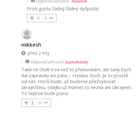
Odpověď uživateli
Anonym
Proti gustu žádný žádný dyšputát.
0
0
mikkesh
před 2 lety
Odpověď uživateli
kutnohorsky
Také mi chvíli trvá než to přelouskám, ale tady bych
dal zapravdu asi panu – Haskuv Duch. Je to prostě
od nás. Horší bude, až budeme přežvykovat
ukrajinštinu, (vlajku už máme) co nezná ani Ukrajinec.
To teprve bude psina.
2
0