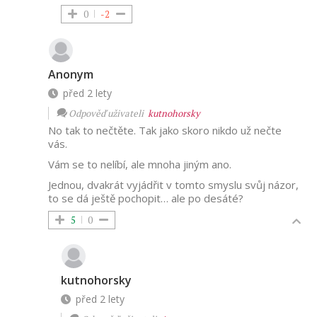
0
-2
Anonym
před 2 lety
Odpověď uživateli
kutnohorsky
No tak to nečtěte. Tak jako skoro nikdo už nečte
vás.
Vám se to nelíbí, ale mnoha jiným ano.
Jednou, dvakrát vyjádřit v tomto smyslu svůj názor,
to se dá ještě pochopit… ale po desáté?
5
0
kutnohorsky
před 2 lety