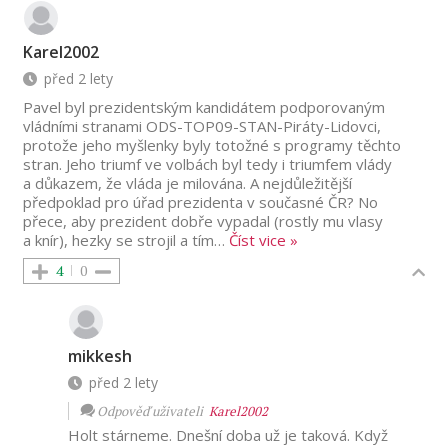
Karel2002
před 2 lety
Pavel byl prezidentským kandidátem podporovaným
vládními stranami ODS-TOP09-STAN-Piráty-Lidovci,
protože jeho myšlenky byly totožné s programy těchto
stran. Jeho triumf ve volbách byl tedy i triumfem vlády
a důkazem, že vláda je milována. A nejdůležitější
předpoklad pro úřad prezidenta v současné ČR? No
přece, aby prezident dobře vypadal (rostly mu vlasy
a knír), hezky se strojil a tím
…
Číst vice »
4
0
mikkesh
před 2 lety
Odpověď uživateli
Karel2002
Holt stárneme. Dnešní doba už je taková. Když