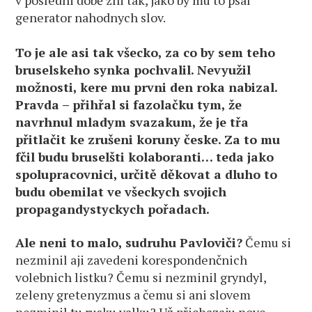
v posledni době zni tak, jako by mu to psal
generator nahodnych slov.
To je ale asi tak všecko, za co by sem teho
bruselskeho synka pochvalil. Nevyužil
možnosti, kere mu prvni den roka nabizal.
Pravda – přihřal si fazolačku tym, že
navrhnul mladym svazakum, že je třa
přitlačit ke zrušeni koruny česke. Za to mu
fčil budu bruselšti kolaboranti… teda jako
spolupracovnici, určitě děkovat a dluho to
budu obemilat ve všeckych svojich
propagandystyckych pořadach.
Ale neni to malo, sudruhu Pavloviči?
Čemu si
nezminil aji zavedeni korespondenčnich
volebnich listku? Čemu si nezminil gryndyl,
zeleny gretenyzmus a čemu si ani slovem
nezminil tu rusku valku? Už přichazaju nove