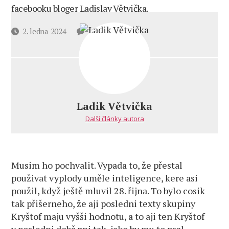
facebooku bloger Ladislav Větvička.
u
Datum
2. ledna 2024
16 komentářů
textu
příspěvku
s
názvem
Projev
teho
našeho
Ladik Větvička
noveho
Další články autora
bruselskeho
synka
Musim ho pochvalit. Vypada to, že přestal
použivat vyplody uměle inteligence, kere asi
použil, když ještě mluvil 28. řijna. To bylo cosik
tak přišerneho, že aji posledni texty skupiny
Kryštof maju vyšši hodnotu, a to aji ten Kryštof