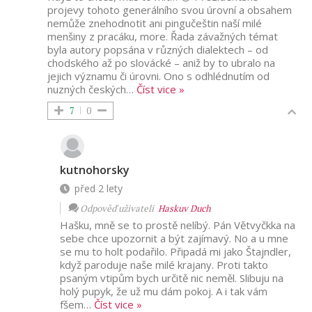
projevy tohoto generálního svou úrovní a obsahem
nemůže znehodnotit ani pingučeštin naší milé
menšiny z pracáku, more. Řada závažných témat
byla autory popsána v různých dialektech – od
chodského až po slovácké – aniž by to ubralo na
jejich významu či úrovni. Ono s odhlédnutím od
nuzných českých
…
Číst vice »
7
0
kutnohorsky
před 2 lety
Odpověď uživateli
Haskuv Duch
Hašku, mně se to prostě nelíbý. Pán Větvyčkka na
sebe chce upozornit a být zajímavý. No a u mne
se mu to holt podařilo. Připadá mi jako Štajndler,
když paroduje naše milé krajany. Proti takto
psaným vtipům bych určitě nic neměl. Slibuju na
holý pupyk, že už mu dám pokoj. A i tak vám
fšem
…
Číst vice »