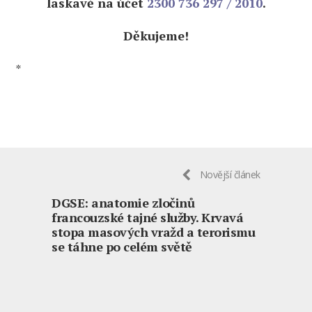
laskavě na účet
2300 736 297 / 2010
.
Děkujeme!
*
Novější článek
DGSE: anatomie zločinů
francouzské tajné služby. Krvavá
stopa masových vražd a terorismu
se táhne po celém světě