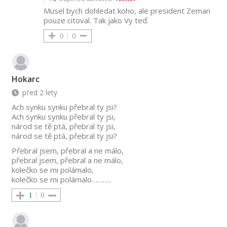
Musel bych dohledat koho, ale p
resident Zeman
pouze citoval. Tak jako Vy teď.
0
0
Hokarc
před 2 lety
Ach synku synku přebral ty jsi?
Ach synku synku přebral ty jsi,
národ se tě ptá, přebral ty jsi,
národ se tě ptá, přebral ty jsi?
Přebral jsem, přebral a ne málo,
přebral jsem, přebral a ne málo,
kolečko se mi polámalo,
kolečko se mi polámalo………..
1
0