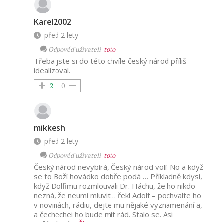
Karel2002
před 2 lety
Odpověď uživateli
toto
Třeba jste si do této chvíle český národ příliš
idealizoval.
2
0
mikkesh
před 2 lety
Odpověď uživateli
toto
Český národ nevybírá, Český národ volí. No a když
se to Boží hovádko dobře podá … Příkladně kdysi,
když Dolfimu rozmlouvali Dr. Háchu, že ho nikdo
nezná, že neumí mluvit… řekl Adolf – pochvalte ho
v novinách, rádiu, dejte mu nějaké vyznamenání a,
a čechechei ho bude mít rád. Stalo se. Asi