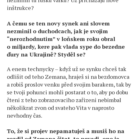
inštrukce?
A čemu se ten novy synek ani slovem
nezminil o duchodcach, jak je svojim
“nerozhodnutim” v loňskem roku obral
o miljardy, kere pak vlada sype do bezedne
ďury na Ukrajině? Styděl se?
A enem technycky – když už se synku chceš tak
odlišit od teho Zemana, hraješ si na bezdomovca
a robiš proslov venku před svojim barakem, tak by
se tvoji pohunci mohli postarat o to, aby po dobu
čteni z teho zobrazovaciho zařizeni nebimbal
několikrat zvon od svateho Vita v naprosto
nevhodny čas.
To, že si projev nepamatuješ a musiš ho na
rozdil od Zemana čitat, to nevadi, ono je