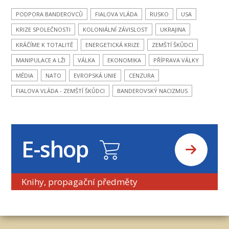
PODPORA BANDEROVCŮ
FIALOVA VLÁDA
RUSKO
USA
KRIZE SPOLEČNOSTI
KOLONIÁLNÍ ZÁVISLOST
UKRAJINA
KRÁČÍME K TOTALITĚ
ENERGETICKÁ KRIZE
ZEMŠTÍ ŠKŮDCI
MANIPULACE A LŽI
VÁLKA
EKONOMIKA
PŘÍPRAVA VÁLKY
MÉDIA
NATO
EVROPSKÁ UNIE
CENZURA
FIALOVA VLÁDA - ZEMŠTÍ ŠKŮDCI
BANDEROVSKÝ NACIZMUS
E-shop
Knihy, propagační předměty