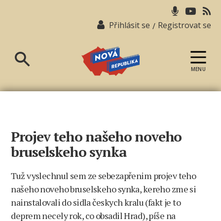
Přihlásit se
Registrovat se
/
MENU
Nová
republika
Projev teho našeho noveho
bruselskeho synka
Tuž vyslechnul sem ze sebezapřenim projev teho
našeho noveho bruselskeho synka, kereho zme si
nainstalovali do sidla českych kralu (fakt je to
deprem necely rok, co obsadil Hrad), píše na