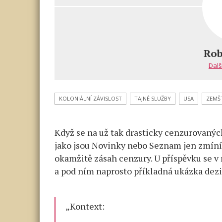
textu
příspěvku
s
názvem
ASPEN
–
Rob
prokletí
Dalš
České
republiky:
ovládá
KOLONIÁLNÍ ZÁVISLOST
TAJNÉ SLUŽBY
USA
ZEMŠT
politiku,
média,
Když se na už tak drasticky cenzurovaný
kulturu
i sport.
jako jsou Novinky nebo Seznam jen zmíní 
Bakalova
okamžitě zásah cenzury. U příspěvku se
chobotnic
a pod ním naprosto příkladná ukázka dez
a spojené
mafie
drží
„Kontext:
pod