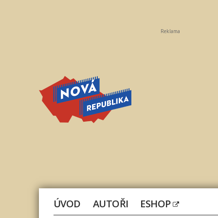
Reklama
Nová
republika
ÚVOD
AUTOŘI
ESHOP