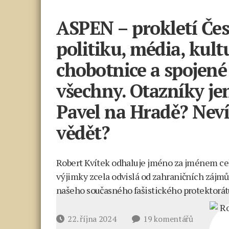
ASPEN – prokletí Čes
politiku, média, kult
chobotnice a spojené
všechny. Otazníky je
Pavel na Hradě? Nev
vědět?
Robert Kvítek odhaluje jméno za jménem celo
výjimky zcela odvislá od zahraničních zájmů,
našeho současného fašistického protektorát
u
Datum
22. října 2024
19 komentářů