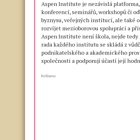
Aspen Institute je nezávislá platforma
krkem
všechny.
konferencí, seminářů, workshopů či odb
Otazníky
byznysu, veřejných institucí, ale také o
jen
rozvíjet mezioborovou spolupráci a přis
nad
Aspen Institute není škola, nejde tedy 
Babišem.
rada každého institutu se skládá z vůdčí
Proč
podnikatelského a akademického prostře
je
společnosti a podporují účastí její hodn
Pavel
na
Reklama
Hradě?
Nevíme,
nebo
nechceme
vědět?