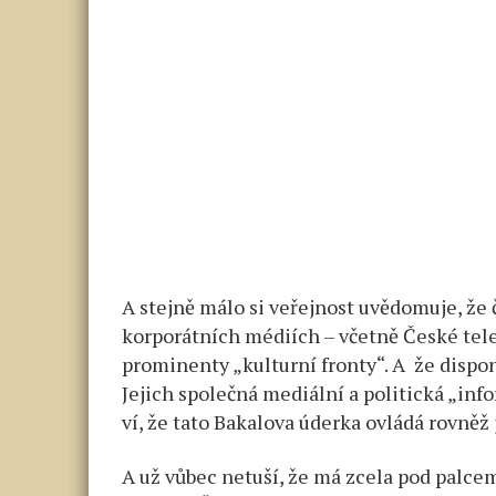
A stejně málo si veřejnost uvědomuje, že
korporátních médiích – včetně České telev
prominenty „kulturní fronty“. A že dispo
Jejich společná mediální a politická „inf
ví, že tato Bakalova úderka ovládá rovněž j
A už vůbec netuší, že má zcela pod palcem