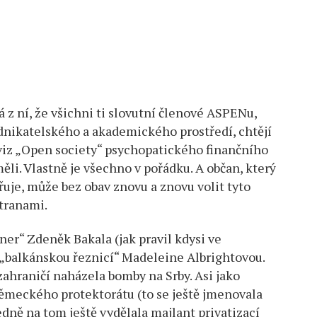
vá z ní, že všichni ti slovutní členové ASPENu,
podnikatelského a akademického prostředí, chtějí
(viz „Open society“ psychopatického finančního
li. Vlastně je všechno v pořádku. A občan, který
je, může bez obav znovu a znovu volit tyto
stranami.
er“ Zdeněk Bakala (jak pravil kdysi ve
„balkánskou řeznicí“ Madeleine Albrightovou.
 zahraničí naházela bomby na Srby. Asi jako
ěmeckého protektorátu (to se ještě jmenovala
ledně na tom ještě vydělala majlant privatizací