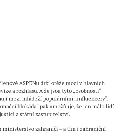
 členové ASPENu drží otěže moci v hlavních
ize a rozhlasu. A že jsou tyto „osobnosti“
nují mezi mládeží populárními „influencery“.
ormační blokáda“ pak umožňuje, že jen málo lidí
ustici a státní zastupitelství.
 ministerstvo zahraničí – a tím i zahraniční