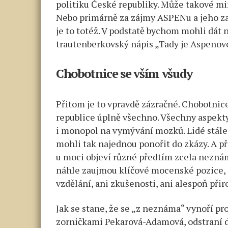
politiku České republiky. Může takové mi
Nebo primárně za zájmy ASPENu a jeho za
je to totéž. V podstatě bychom mohli dát 
trautenberkovský nápis „Tady je Aspenovo
Chobotnice se vším všudy
Přitom je to vpravdě zázračné. Chobotnic
republice úplně všechno. Všechny aspekty 
i monopol na vymývání mozků. Lidé stále 
mohli tak najednou ponořit do zkázy. A př
u moci objeví různé předtím zcela neznám
náhle zaujmou klíčové mocenské pozice, a
vzdělání, ani zkušenosti, ani alespoň při
Jak se stane, že se „z neznáma“ vynoří p
zorničkami Pekarová-Adamová, odstraní d