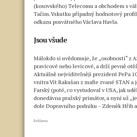
(kosovského) Telecomu a obchodem s v
Tačim. Vskutku případný hodnotový profi
odkazu posvátného Václava Havla.
Jsou všude
Málokdo si uvědomuje, že „osobnosti“ z A
pravicové nebo levicové, a drží pevně ot
Aktuálně nejviditelněji prezident PePa 
vnitra Vít Rakušan z mafie zvané STAN a 
Farský (poté, co vystudoval v USA, jak udě
donedávna pražský primátor, a nyní už „j
dole Dopravního podniku – Zdeněk Hřib a 
Reklama