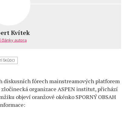
ert Kvítek
í články autora
Í ŠKŮDCI
ch diskusních fórech mainstreamových platforem
zločinecká organizace ASPEN institut, přichází
 v mžiku objeví oranžové okénko SPORNÝ OBSAH
e
informace: