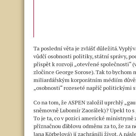
Ta poslední věta je zvlášť důležitá. Vyplý
vůdčí osobnosti politiky, státní správy, 
přispět k rozvoji „otevřené společnosti“ 
zločince George Sorose). Tak to bychom mě
miliardářským korporátním médiím důvěřu
„osobnosti“ rozeseté napříč politickými 
Co na tom, že ASPEN založil uprchlý „gaun
sněmovně Lubomír Zaorálek)? Upekl to s 
To je ta, co v pozici americké ministryně
příznačnou ďáblovu odměnu za to, že za n
Jana Körbelová) jí zachránili život. A nás