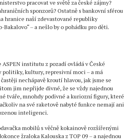
nisterstvo pracovat ve světě za české zájmy?
hraničních sponzorů? Ostatně s bankovní sférou
na hranice naší zdevastované republiky
-Bakalovo“ – a nešlo by o pohádku pro děti.
e ASPEN institutu z pozadí ovládá v České
politiky, kultury, represivní moci – a má
častěji nechápavě kroutí hlavou, jak jsme se
itom jim nepřijde divné, že se vždy najednou
é tváře, mnohdy podivné a kuriozní figury, které
čkoliv na své raketově nabyté funkce nemají ani
rozenou inteligenci.
rodavačka mobilů s věčně kokainově rozšířenými
okonce žraloka Kalouska z TOP 09 – a najednou