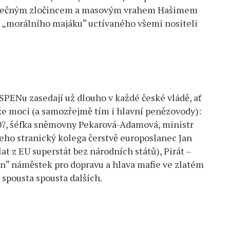
álečným zločincem a masovým vrahem Hašimem
l „morálního majáku“ uctívaného všemi nositeli
SPENu zasedají už dlouho v každé české vládě, ať
ěže moci (a samozřejmě tím i hlavní penězovody):
107, šéfka sněmovny Pekarová-Adamová, ministr
jeho stranický kolega čerstvě europoslanec Jan
lat z EU superstát bez národních států), Pirát –
en“ náměstek pro dopravu a hlava mafie ve zlatém
spousta spousta dalších.