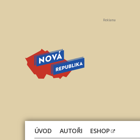
Reklama
Nová
republika
ÚVOD
AUTOŘI
ESHOP