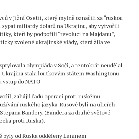
 v Jižní Osetii, který mylně označili za “ruskou
 sypat miliardy dolarů na Ukrajinu, aby vytvořili
tiky, kteří by podpořili “revoluci na Majdanu”,
cky zvolené ukrajinské vlády, která žila ve
zptylovala olympiáda v Soči, a tentokrát neudělal
 se Ukrajina stala loutkovým státem Washingtonu
a vstup do NATO.
ořil, zahájil řadu operací proti ruskému
žívání ruského jazyka. Rusové byli na ulicích
 Stepana Bandery. (Bandera za druhé světové
ecka proti Rusku).
ré byly od Ruska odděleny Leninem