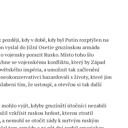
později, kdy v době, kdy byl Putin rozptýlen na
n vyslal do Jižní Osetie gruzínskou armádu
 vojensky porazit Rusko. Místo toho šlo
vyhne se vojenskému konfliktu, který by Západ
větského impéria, a umožnit tak začlenění
neokonzervativci hazardovali s životy, které jim
slabeni tím, že ustoupí, a otevřou si tak další
mohlo vyjít, kdyby gruzínští útočníci nezabili
žil vzkřísit ruskou hrdost, kterou ztratil
, a nemohl se otočit zády k mrtvým ruským
poslal tam armádu a za pět dní rozbil americkou