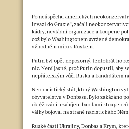
Po neúspěchu amerických neokonzervativců
invazi do Gruzie”, začali neokonzervativci
kádry, nevládní organizace a koupené poli
což bylo Washingtonem svržené demokrati
výhodném míru s Ruskem.
Putin byl opět nepozorný, tentokrát ho ro
nic. Není jasné, proč Putin dopustil, aby
nepřátelským vůči Rusku a kandidátem n
Neonacistický stát, který Washington vytv
obyvatelstvu v Donbasu. Bylo zakázáno pou
obtěžováni a zabíjeni bandami stoupenců
války bojoval na straně nacistického Něm
Ruské části Ukrajiny, Donbas a Krym, kte