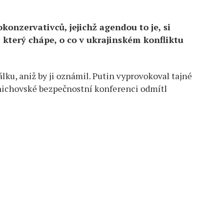
onzervativců, jejichž agendou to je, si
, který chápe, o co v ukrajinském konfliktu
O
TÍ
ku, aniž by ji oznámil. Putin vyprovokoval tajné
nichovské bezpečnostní konferenci odmítl