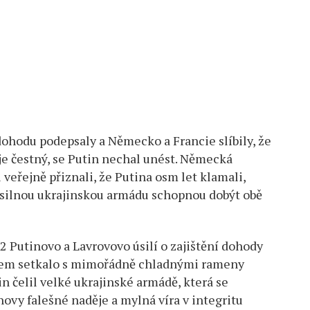
ohodu podepsaly a Německo a Francie slíbily, že
je čestný, se Putin nechal unést. Německá
 veřejně přiznali, že Putina osm let klamali,
silnou ukrajinskou armádu schopnou dobýt obě
 Putinovo a Lavrovovo úsilí o zajištění dohody
em setkalo s mimořádně chladnými rameny
 čelil velké ukrajinské armádě, která se
novy falešné naděje a mylná víra v integritu