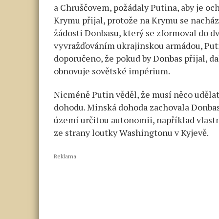
a Chruščovem, požádaly Putina, aby je ochr
Krymu přijal, protože na Krymu se nachá
žádosti Donbasu, který se zformoval do dv
vyvražďováním ukrajinskou armádou, Puti
doporučeno, že pokud by Donbas přijal, d
obnovuje sovětské impérium.
Nicméně Putin věděl, že musí něco uděla
dohodu. Minská dohoda zachovala Donbas 
území určitou autonomii, například vlastn
ze strany loutky Washingtonu v Kyjevě.
Reklama