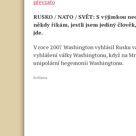
převzato
ČEKÁ
NA
RUSKO / NATO / SVĚT: S výjimkou neok
PŘIJETÍ
POUZE
někdy říkám, jestli jsem jediný člověk
JEDINÉHO
jde.
DŮLEŽITÉH
ROZHODNU
V roce 2007 Washington vyhlásil Rusku vál
…
vyhlášení války Washingtonu, když na M
Washington
unipolární hegemonii Washingtonu.
vyhlásil
válku
Reklama
Rusku
již
v roce
2007