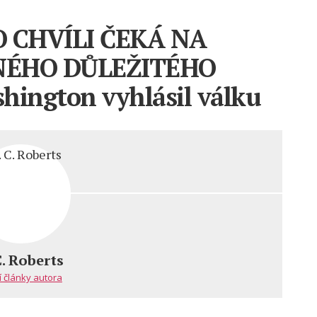
O CHVÍLI ČEKÁ NA
INÉHO DŮLEŽITÉHO
ngton vyhlásil válku
C. Roberts
í články autora