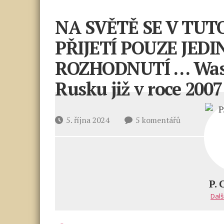
NA SVĚTĚ SE V TUT
PŘIJETÍ POUZE JED
ROZHODNUTÍ … Washi
Rusku již v roce 2007
u
Datum
5. října 2024
5 komentářů
textu
příspěvku
s
názvem
NA
SVĚTĚ
P. 
SE
Dalš
V TUTO
CHVÍLI