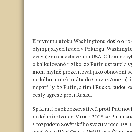
K prvnímu útoku Washingtonu došlo o rok 
olympijských hrách v Pekingu, Washingto
vycvičenou a vybavenou USA. Cílem nebylo
o kalkulované riziko, že Putin ustoupí a 
mohl mylně prezentovat jako obnovení so
ruského protektorátu do Gruzie. Američtí 
nepatřily, že Putin, a tím i Rusko, budou o
cesty agrese proti Rusku.
Spiknutí neokonzervativců proti Putinovi 
ruské mírotvorce. V roce 2008 se Putin sna
s rozpadem Sovětského svazu v roce 1991
vojákům v Jižní Osetii. Vrátil se z Číny, 