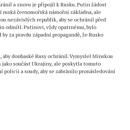
ánil a znovu je připojil k Rusku. Putin žádost
zí ruská černomořská námořní základna, ale
ou nezávislých republik, aby se ochránil před
n odmítl. Putinovi, vždy opatrnému, bylo
al by za pravdu západní propagandě, že Rusko
t, aby donbaské Rusy ochránil. Vymyslel Minskou
jako součást Ukrajiny, ale poskytla tomuto
í policii a soudy, aby se zabránilo pronásledování