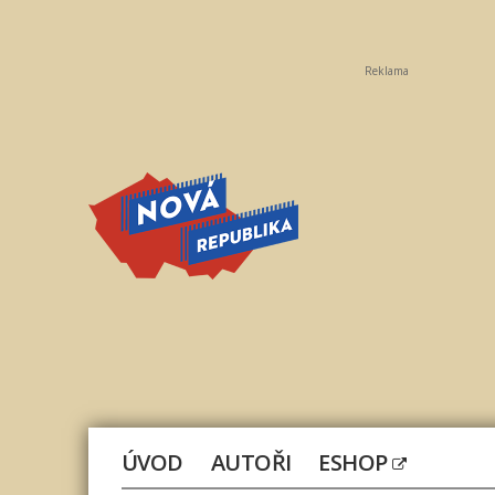
Reklama
Nová
republika
ÚVOD
AUTOŘI
ESHOP