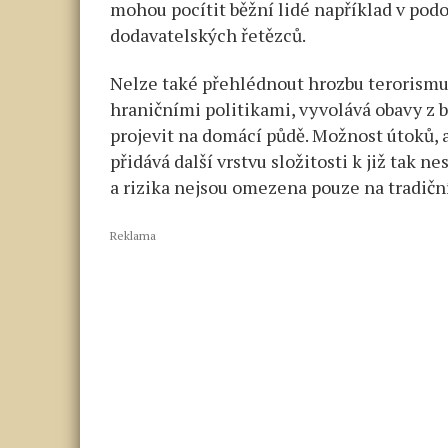
mohou pocítit běžní lidé například v pod
dodavatelských řetězců.
Nelze také přehlédnout hrozbu terorismu.
hraničními politikami, vyvolává obavy z 
projevit na domácí půdě. Možnost útoků,
přidává další vrstvu složitosti k již tak ne
a rizika nejsou omezena pouze na tradiční
Reklama