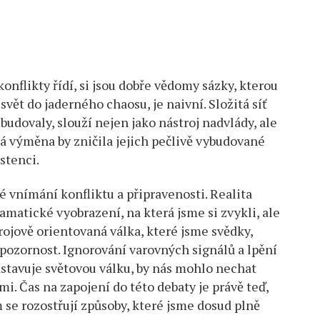
konflikty řídí, si jsou dobře vědomy sázky, kterou
svět do jaderného chaosu, je naivní. Složitá síť
 budovaly, slouží nejen jako nástroj nadvlády, ale
ná výměna by zničila jejich pečlivě vybudované
stenci.
vnímání konfliktu a připravenosti. Realita
matické vyobrazení, na která jsme si zvykli, ale
ojově orientovaná válka, které jsme svědky,
 pozornost. Ignorování varovných signálů a lpění
dstavuje světovou válku, by nás mohlo nechat
i. Čas na zapojení do této debaty je právě teď,
se rozostřují způsoby, které jsme dosud plně