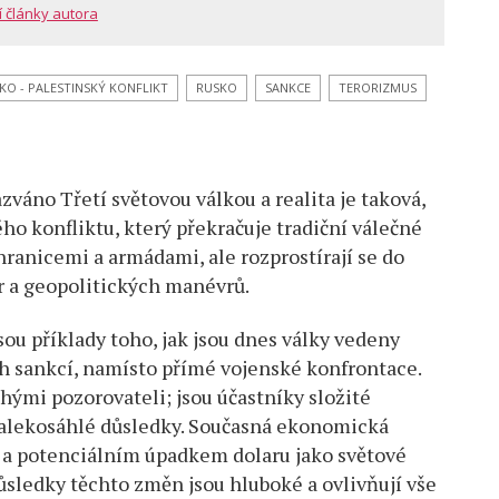
í články autora
KO - PALESTINSKÝ KONFLIKT
RUSKO
SANKCE
TERORIZMUS
zváno Třetí světovou válkou a realita je taková,
o konfliktu, který překračuje tradiční válečné
hranicemi a armádami, ale rozprostírají se do
r a geopolitických manévrů.
jsou příklady toho, jak jsou dnes války vedeny
 sankcí, namísto přímé vojenské konfrontace.
uhými pozorovateli; jsou účastníky složité
dalekosáhlé důsledky. Současná ekonomická
í a potenciálním úpadkem dolaru jako světové
ůsledky těchto změn jsou hluboké a ovlivňují vše