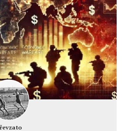
ky
řevzato