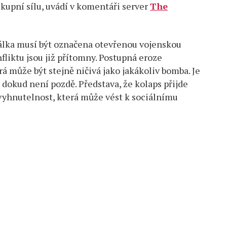
kupní sílu, uvádí v komentáři server
The
á válka musí být označena otevřenou vojenskou
nfliktu jsou již přítomny. Postupná eroze
rá může být stejně ničivá jako jakákoliv bomba. Je
 dokud není pozdě. Představa, že kolaps přijde
evyhnutelnost, která může vést k sociálnímu