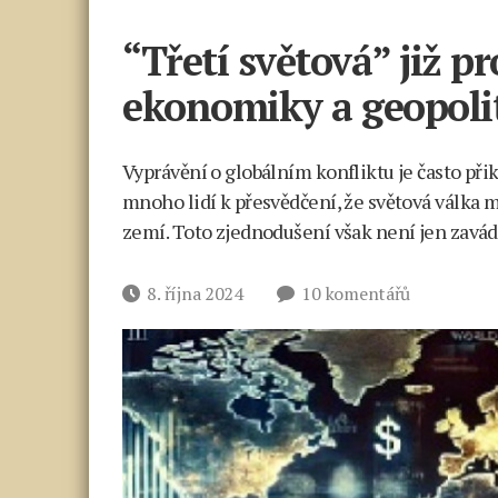
“Třetí světová” již pr
ekonomiky a geopoli
Vyprávění o globálním konfliktu je často př
mnoho lidí k přesvědčení, že světová válka
zemí. Toto zjednodušení však není jen zavádě
u
Datum
8. října 2024
10 komentářů
textu
příspěvku
s
názvem
“Třetí
světová”
již
probíhá.