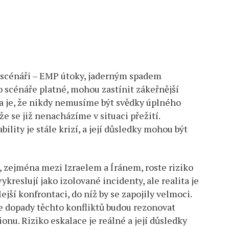
i scénáři – EMP útoky, jaderným spadem
to scénáře platné, mohou zastínit zákeřnější
da je, že nikdy nemusíme být svědky úplného
 se již nenacházíme v situaci přežití.
lity je stále krizí, a její důsledky mohou být
 zejména mezi Izraelem a Íránem, roste riziko
vykreslují jako izolované incidenty, ale realita je
ejší konfrontaci, do níž by se zapojily velmoci.
e dopady těchto konfliktů budou rezonovat
nu. Riziko eskalace je reálné a její důsledky