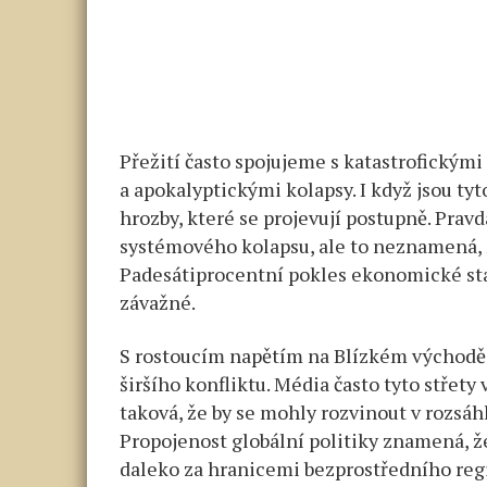
Přežití často spojujeme s katastrofickým
a apokalyptickými kolapsy. I když jsou ty
hrozby, které se projevují postupně. Prav
systémového kolapsu, ale to neznamená, že
Padesátiprocentní pokles ekonomické stabi
závažné.
S rostoucím napětím na Blízkém východě,
širšího konfliktu. Média často tyto střety 
taková, že by se mohly rozvinout v rozsáhl
Propojenost globální politiky znamená, ž
daleko za hranicemi bezprostředního regio