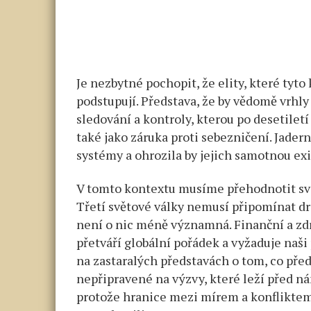
Je nezbytné pochopit, že elity, které tyto 
podstupují. Představa, že by vědomě vrhly 
sledování a kontroly, kterou po desetiletí
také jako záruka proti sebezničení. Jader
systémy a ohrozila by jejich samotnou exi
V tomto kontextu musíme přehodnotit své 
Třetí světové války nemusí připomínat dra
není o nic méně významná. Finanční a zdr
přetváří globální pořádek a vyžaduje naši
na zastaralých představách o tom, co pře
nepřipravené na výzvy, které leží před nám
protože hranice mezi mírem a konfliktem 