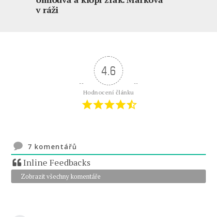
v ráži
4.6
Hodnocení článku
7
komentářů
Inline Feedbacks
Zobrazit všechny komentáře