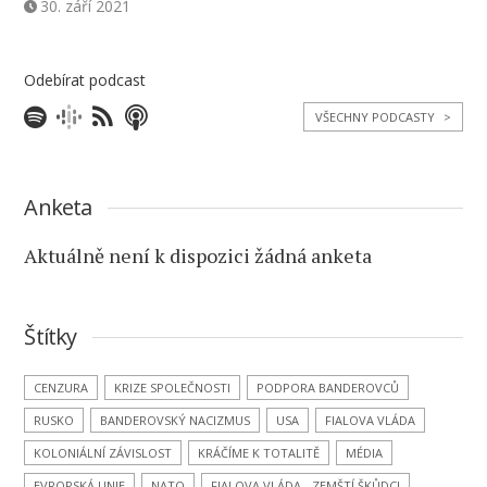
30. září 2021
Odebírat podcast
VŠECHNY PODCASTY
>
Anketa
Aktuálně není k dispozici žádná anketa
Štítky
CENZURA
KRIZE SPOLEČNOSTI
PODPORA BANDEROVCŮ
RUSKO
BANDEROVSKÝ NACIZMUS
USA
FIALOVA VLÁDA
KOLONIÁLNÍ ZÁVISLOST
KRÁČÍME K TOTALITĚ
MÉDIA
EVROPSKÁ UNIE
NATO
FIALOVA VLÁDA - ZEMŠTÍ ŠKŮDCI