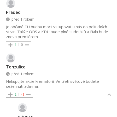
Praded
před 1 rokem
Jo občané EU budou moct vstupovat u nás do politických
stran. Takže ODS a KDU bude plné sudeťáků a Fiala bude
znova premiérem.
1
0
Tenzulice
před 1 rokem
Nekupujte akcie krematorií. Ve třetí světové budete
sežehnuti zdarma.
1
-1
orinoko