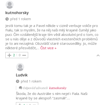
kutnohorsky
před 1 rokem
Jestli tomu tak je a Pavel někde v cizině verbuje voliče pro
Fialu, tak si myslím, že na něj naši milý krajané čumějí jako
puci. Čím vzdálenější kraje tím vědí absolutní prd o tom, co
se u nás děje a z důvodů vlastních existenčních problémů
je to ani nezajímá. Obzvlášť staré starousedlíky. Jo, může
některé přesvědčit,
…
Číst vice »
2
0
Ludvik
před 1 rokem
Odpověď uživateli
kutnohorsky
Škoda, že do Austrálie s ním nejel i Fiala. Naši
krajané by se alespoň “zasmáli”….