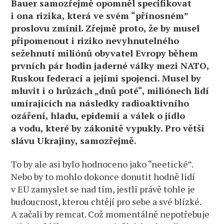
Bauer samozřejmě opomněl specifikovat
i ona rizika, která ve svém “přínosném”
proslovu zmínil. Zřejmě proto, že by musel
připomenout i riziko nevyhnutelného
sežehnutí miliónů obyvatel Evropy během
prvních pár hodin jaderné války mezi NATO,
Ruskou federací a jejími spojenci. Musel by
mluvit i o hrůzách „dnů poté“, miliónech lidí
umírajících na následky radioaktivního
ozáření, hladu, epidemií a válek o jídlo
a vodu, které by zákonitě vypukly. Pro větší
slávu Ukrajiny, samozřejmě.
To by ale asi bylo hodnoceno jako “neetické”.
Nebo by to mohlo dokonce donutit hodně lidí
v EU zamyslet se nad tím, jestli právě tohle je
budoucnost, kterou chtějí pro sebe a své blízké.
A začali by remcat. Což momentálně nepotřebuje