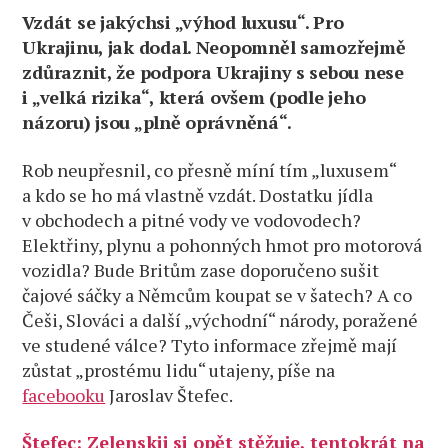
Vzdát se jakýchsi „výhod luxusu“. Pro
Ukrajinu, jak dodal. Neopomněl samozřejmě
zdůraznit, že podpora Ukrajiny s sebou nese
i „velká rizika“, která ovšem (podle jeho
názoru) jsou „plně oprávněná“.
Rob neupřesnil, co přesně míní tím „luxusem“
a kdo se ho má vlastně vzdát. Dostatku jídla
v obchodech a pitné vody ve vodovodech?
Elektřiny, plynu a pohonných hmot pro motorová
vozidla? Bude Britům zase doporučeno sušit
čajové sáčky a Němcům koupat se v šatech? A co
Češi, Slováci a další „východní“ národy, poražené
ve studené válce? Tyto informace zřejmě mají
zůstat „prostému lidu“ utajeny, píše na
facebooku
Jaroslav Štefec.
Štefec: Zelenskij si opět stěžuje, tentokrát na