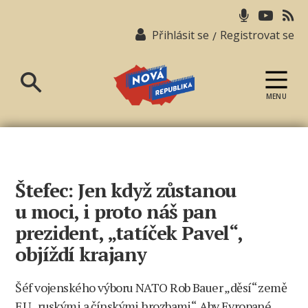
Přihlásit se
Registrovat se
/
MENU
Nová
republika
Štefec: Jen když zůstanou
u moci, i proto náš pan
prezident, „tatíček Pavel“,
objíždí krajany
Šéf vojenského výboru NATO Rob Bauer „děsí“ země
EU „ruskými a čínskými hrozbami“. Aby Evropané