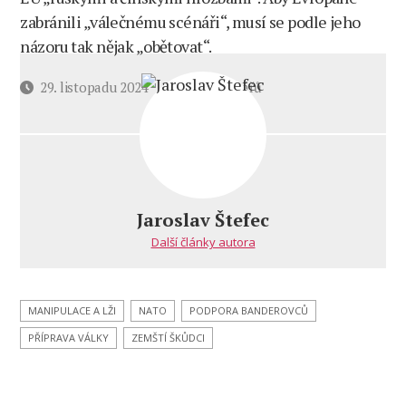
zabránili „válečnému scénáři“, musí se podle jeho
názoru tak nějak „obětovat“.
u
Datum
29. listopadu 2024
7 komentářů
textu
příspěvku
s
názvem
Štefec:
Jen
když
Jaroslav Štefec
zůstanou
Další články autora
u moci,
i proto
náš
pan
MANIPULACE A LŽI
NATO
PODPORA BANDEROVCŮ
prezident,
PŘÍPRAVA VÁLKY
ZEMŠTÍ ŠKŮDCI
„tatíček
Pavel“,
objíždí
krajany