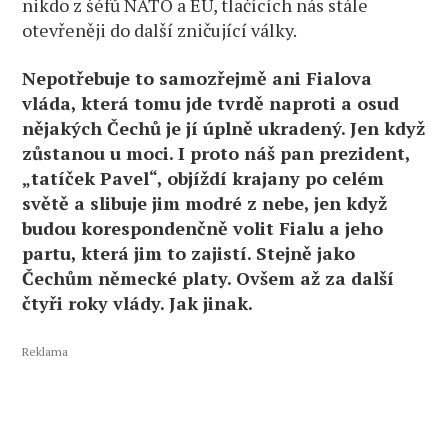
nikdo z šéfů NATO a EU, tlačících nás stále
otevřeněji do další zničující války.
Nepotřebuje to samozřejmě ani Fialova
vláda, která tomu jde tvrdě naproti a osud
nějakých Čechů je jí úplně ukradený. Jen když
zůstanou u moci. I proto náš pan prezident,
„tatíček Pavel“, objíždí krajany po celém
světě a slibuje jim modré z nebe, jen když
budou korespondenčně volit Fialu a jeho
partu, která jim to zajistí. Stejně jako
Čechům německé platy. Ovšem až za další
čtyři roky vlády. Jak jinak.
Reklama