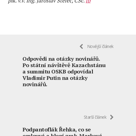
plk. v.v. Ing. Jaroslav Štefec, CSc.
fb
Novější článek
Odpovědi na otázky novinářů.
Po státní návštěvě Kazachstánu
a summitu OSKB odpovídal
Vladimir Putin na otázky
novinářů.
Starší článek
Podpantoflák Řehka, co se
omlouvá a klopí zrak. Marková