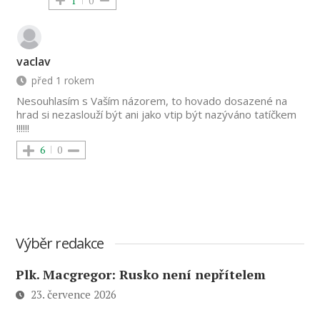
1
0
vaclav
před 1 rokem
Nesouhlasím s Vaším názorem, to hovado dosazené na
hrad si nezaslouží být ani jako vtip být nazýváno tatíčkem
!!!!!!
6
0
Výběr redakce
Plk. Macgregor: Rusko není nepřítelem
23. července 2026