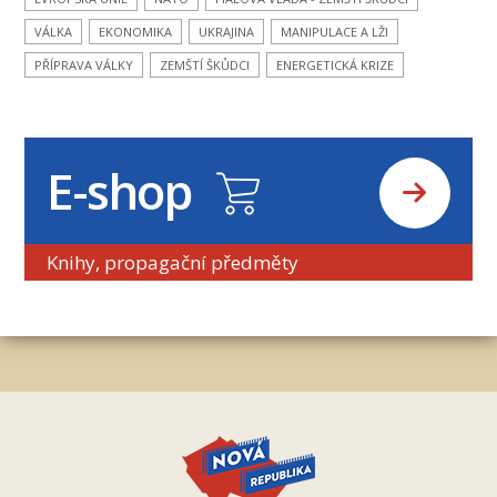
VÁLKA
EKONOMIKA
UKRAJINA
MANIPULACE A LŽI
PŘÍPRAVA VÁLKY
ZEMŠTÍ ŠKŮDCI
ENERGETICKÁ KRIZE
E-shop
Knihy, propagační předměty