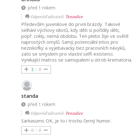
před 1 rokem
Odpověď uživateli
Tenzulice
Především juvenilove do první brázdy. Takové
selhání výchovy idiotů, kdy děti si pořídily děti,
popř. cokly, nemá obdobu. Ten plebs žije ve světě
naprostých omylů. Samý potenciální intos pro
neziskofky a vyjebavacky bez pracovních návyků,
zato se smyslem pro vlastní selfi existenci.
Vynikající matros se samopalem u útrob krematoria.
2
0
standa
před 1 rokem
Odpověď uživateli
Tenzulice
Sarkasums OK, je to i trochu černý humor.
0
0