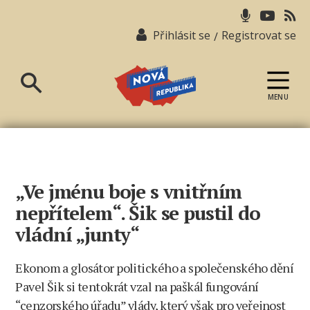
Přihlásit se
Registrovat se
/
MENU
Nová
republika
„Ve jménu boje s vnitřním
nepřítelem“. Šik se pustil do
vládní „junty“
Ekonom a glosátor politického a společenského dění
Pavel Šik si tentokrát vzal na paškál fungování
“cenzorského úřadu” vlády, který však pro veřejnost