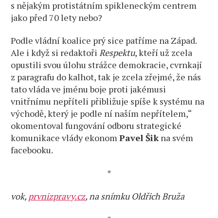
s nějakým protistátním spikleneckým centrem
jako před 70 lety nebo?
Podle vládní koalice prý sice patříme na Západ.
Ale i když si redaktoři
Respektu
, kteří už zcela
opustili svou úlohu strážce demokracie, cvrnkají
z paragrafu do kalhot, tak je zcela zřejmé, že nás
tato vláda ve jménu boje proti jakémusi
vnitřnímu nepříteli přibližuje spíše k systému na
východě, který je podle ní naším nepřítelem,“
okomentoval fungování odboru strategické
komunikace vlády ekonom
Pavel Šik
na svém
facebooku.
*
vok,
prvnizpravy.cz
, na snímku Oldřich Bruža