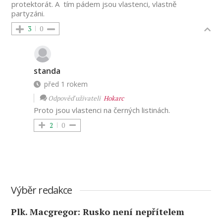
protektorát. A tím pádem jsou vlastenci, vlastně
partyzáni.
3
0
standa
před 1 rokem
Odpověď uživateli
Hokarc
Proto jsou vlastenci na černých listinách.
2
0
Výběr redakce
Plk. Macgregor: Rusko není nepřítelem