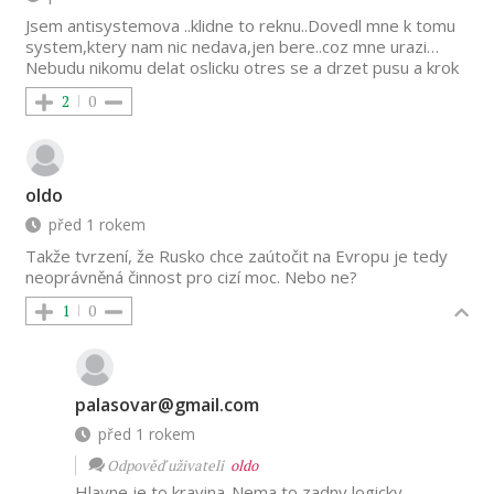
Jsem antisystemova ..klidne to reknu..Dovedl mne k tomu
system,ktery nam nic nedava,jen bere..coz mne urazi…
Nebudu nikomu delat oslicku otres se a drzet pusu a krok
2
0
oldo
před 1 rokem
Takže tvrzení, že Rusko chce zaútočit na Evropu je tedy
neoprávněná činnost pro cizí moc. Nebo ne?
1
0
palasovar@gmail.com
před 1 rokem
Odpověď uživateli
oldo
Hlavne je to kravina..Nema to zadny logicky