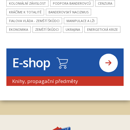
KOLONIÁLNÍ ZÁVISLOST
PODPORA BANDEROVCŮ
CENZURA
KRÁČÍME K TOTALITĚ
BANDEROVSKÝ NACIZMUS
FIALOVA VLÁDA - ZEMŠTÍ ŠKŮDCI
MANIPULACE A LŽI
EKONOMIKA
ZEMŠTÍ ŠKŮDCI
UKRAJINA
ENERGETICKÁ KRIZE
E-shop
Knihy, propagační předměty