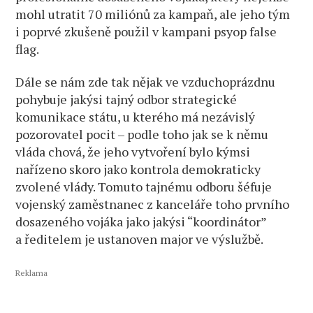
mohl utratit 70 miliónů za kampaň, ale jeho tým
i poprvé zkušeně použil v kampani psyop false
flag.
Dále se nám zde tak nějak ve vzduchoprázdnu
pohybuje jakýsi tajný odbor strategické
komunikace státu, u kterého má nezávislý
pozorovatel pocit – podle toho jak se k němu
vláda chová, že jeho vytvoření bylo kýmsi
nařízeno skoro jako kontrola demokraticky
zvolené vlády. Tomuto tajnému odboru šéfuje
vojenský zaměstnanec z kanceláře toho prvního
dosazeného vojáka jako jakýsi “koordinátor”
a ředitelem je ustanoven major ve výslužbě.
Reklama