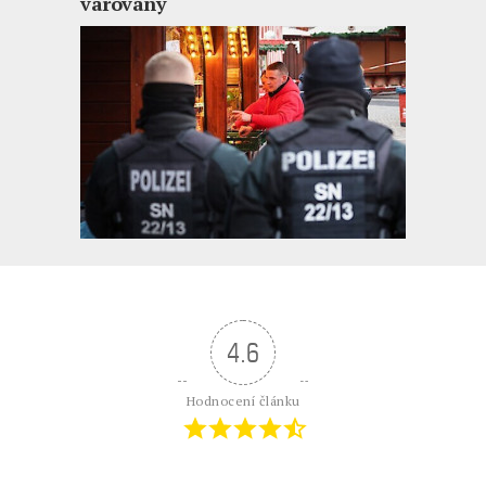
varovány
4.6
Hodnocení článku