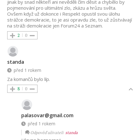
jinak by snad někteří ani nevěděli čím děsit a chybělo by
pojmenování pro ultimátní zlo, zkázu a hrůzu světa.
Ovšem když už dokonce i Respekt opustil svou úlohu
strážce demokracie, to je asi opravdu zle, to už zůstvávají
na stráži demokracie jen Forum24 a Seznam.
2
0
standa
před 1 rokem
Za komančů bylo líp.
8
0
palasovar@gmail.com
před 1 rokem
Odpověď uživateli
standa
Hlavne bezpecneji