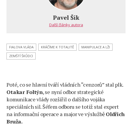
Pavel Šik
Další články autora
FIALOVA VLÁDA
KRÁČÍME K TOTALITĚ
MANIPULACE A LŽI
ZEMŠTÍ ŠKŮDCI
Poté, co se hlavní tváří vládních “cenzorů” stal plk.
Otakar Foltýn
, se nyní odbor strategické
komunikace vlády rozšířil o dalšího vojáka
speciálních sil. Šéfem odboru se totiž stal expert
na informační operace a major ve výslužbě
Oldřich
Bruža.