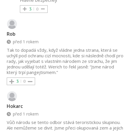
3
0
Rob
před 1 rokem
Tak to dopadá vždy, když vládne jedna strana, která se
uchýlí pod ochranu cizí mocnosti, kde si následně chodí pro
rady, jak vyjebat s vlastním národem ze strachu, že jim
jednou udělají totéž. Werich to řekl jasně: “Jsme národ
který trpí pangejtismem.”
3
0
Hokarc
před 1 rokem
Vůči národu se tento odbor stává teroristickou skupinou.
Ale nemůžeme se divit. Jsme přeci okupovaná zem a jejich