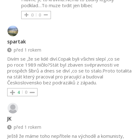
podklad…To muze tvdit jen blbec
0
0
spartak
před 1 rokem
Divím se ,že se lidé diví.Copak byli všichni slepí ,co se
po roce 1989 ničilo?Stát byl zbaven svépravnosti ve
prospěch šíbrů a dnes se diví ,co se to stalo.Proto totalita
na stát který pracoval pro pracující a budoval
Československo bez podrazáků z západu.
4
0
JK
před 1 rokem
Ještě že máme toho nepřítele na východě a komunisty,