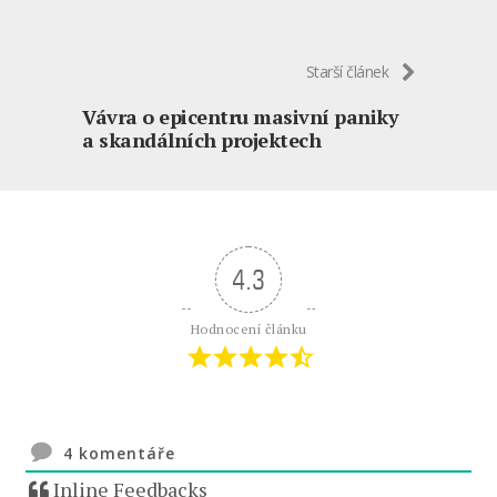
Starší článek
Vávra o epicentru masivní paniky
a skandálních projektech
4.3
Hodnocení článku
4
komentáře
Inline Feedbacks