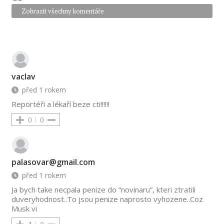
Zobrazit všechny komentáře
vaclav
před 1 rokem
Reportéři a lékaří beze cti!!!!!!
0
0
palasovar@gmail.com
před 1 rokem
Ja bych take necpala penize do “novinaru”, kteri ztratili
duveryhodnost..To jsou penize naprosto vyhozene..Coz
Musk vi