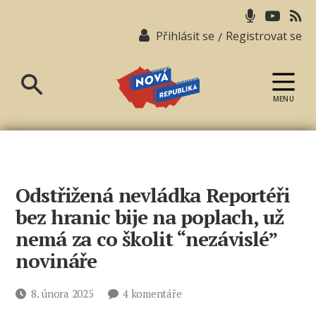
Přihlásit se
Registrovat se
/
MENU
Nová
republika
Odstřižená nevládka Reportéři
bez hranic bije na poplach, už
nemá za co školit “nezávislé”
novináře
u
Datum
8. února 2025
4 komentáře
textu
příspěvku