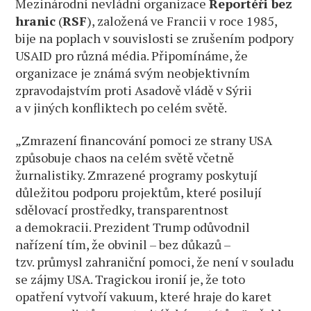
Mezinárodní nevládní organizace
Reportéři bez
hranic
(
RSF
), založená ve Francii v roce 1985,
bije na poplach v souvislosti se zrušením podpory
USAID pro různá média. Připomínáme, že
organizace je známá svým neobjektivním
zpravodajstvím proti Asadově vládě v Sýrii
a v jiných konfliktech po celém světě.
„Zmrazení financování pomoci ze strany USA
způsobuje chaos na celém světě včetně
žurnalistiky. Zmrazené programy poskytují
důležitou podporu projektům, které posilují
sdělovací prostředky, transparentnost
a demokracii. Prezident Trump odůvodnil
nařízení tím, že obvinil – bez důkazů –
tzv. průmysl zahraniční pomoci, že není v souladu
se zájmy USA. Tragickou ironií je, že toto
opatření vytvoří vakuum, které hraje do karet