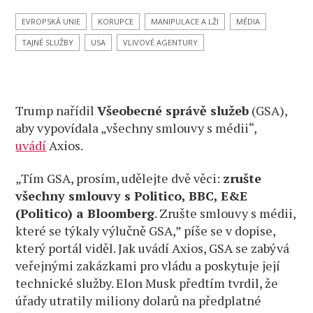
EVROPSKÁ UNIE
KORUPCE
MANIPULACE A LŽI
MÉDIA
TAJNÉ SLUŽBY
USA
VLIVOVÉ AGENTURY
Trump nařídil
Všeobecné správě služeb
(GSA),
aby vypovídala „všechny smlouvy s médii“,
uvádí
Axios.
„Tím GSA, prosím, udělejte dvě věci:
zrušte
všechny smlouvy s Politico, BBC, E&E
(Politico) a Bloomberg
. Zrušte smlouvy s médii,
které se týkaly výlučně GSA,” píše se v dopise,
který portál viděl. Jak uvádí Axios, GSA se zabývá
veřejnými zakázkami pro vládu a poskytuje její
technické služby. Elon Musk předtím tvrdil, že
úřady utratily miliony dolarů na předplatné