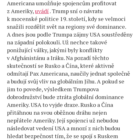
Americana umožňuje spojencům profitovat
z Ameriky,
uvádí
. Trump sní o návratu
k mocenské politice 19. století, kdy se velmoci
snažili rozdělit svět na regiony své dominance.
A dnes jsou podle Trumpa zájmy USA soustředěny
na západní polokouli. Už nechce takové
ponižující války, jakými byly konflikty
v Afghánistánu a Iráku. Na pozadí těchto
skutečností se Rusko a Čína, které aktivně
odmítají Pax Americana, naučily jednat společně
a budují svůj vliv na globálním Jihu. A pokud se
jim to povede, výsledkem Trumpova
dobrodružství bude ztráta globální dominance
Ameriky. USA to vyjde draze. Rusko a Čína
přitáhnou na svou oběžnou dráhu nejen
nepřátele Ameriky. Její spojenci už nebudou
následovat vedení USA a mnozí z nich budou
hledat bezpečnost tím, že se spojí s Ruskem