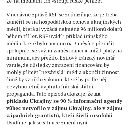
že ‘na mediální trh vstoupí ruské peníze’.
V nedávné zprávě RSF se zdůrazňuje, že je třeba
zaměřit se na hospodářskou obnovu ukrajinských
médií, která si vyžádá nejméně 96 milionů dolarů
během tří let. RSF uvádí i příklad íránského
média, které bylo nuceno na 3 měsíce přerušit
spolupráci se svými zaměstnanci a snížit platy na
minimum, aby přežilo. Exilový íránský novinář
varuje, že důsledky zmrazení financování by
mohly přimět “nezávislá” média ukončit činnost,
čímž by vzniklo vakuum, které by podle něj
nevyhnutelně vyplnila íránská státní
propaganda. Tato epizoda ukazuje, že
na
příkladu Ukrajiny se 90 % informační agendy
vůbec netvořilo v zájmu Ukrajiny, ale v zájmu
západních grantistů, kteří živili rusofobii
.
Uvidíme, jak se situace změní nyní.