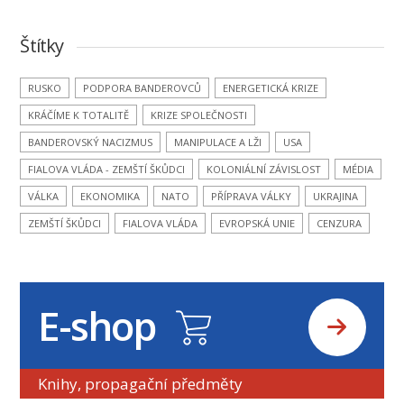
Štítky
RUSKO
PODPORA BANDEROVCŮ
ENERGETICKÁ KRIZE
KRÁČÍME K TOTALITĚ
KRIZE SPOLEČNOSTI
BANDEROVSKÝ NACIZMUS
MANIPULACE A LŽI
USA
FIALOVA VLÁDA - ZEMŠTÍ ŠKŮDCI
KOLONIÁLNÍ ZÁVISLOST
MÉDIA
VÁLKA
EKONOMIKA
NATO
PŘÍPRAVA VÁLKY
UKRAJINA
ZEMŠTÍ ŠKŮDCI
FIALOVA VLÁDA
EVROPSKÁ UNIE
CENZURA
E-shop
Knihy, propagační předměty