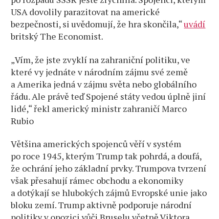
USA dovolily parazitovat na americké
bezpečnosti, si uvědomují, že hra skončila,“
uvádí
britský The Economist.
„Vím, že jste zvyklí na zahraniční politiku, ve
které vy jednáte v národním zájmu své země
a Amerika jedná v zájmu světa nebo globálního
řádu. Ale právě teď Spojené státy vedou úplně jiní
lidé,“ řekl americký ministr zahraničí Marco
Rubio
Většina amerických spojenců věří v systém
po roce 1945, kterým Trump tak pohrdá, a doufá,
že ochrání jeho základní prvky. Trumpova tvrzení
však přesahují rámec obchodu a ekonomiky
a dotýkají se hlubokých zájmů Evropské unie jako
bloku zemí. Trump aktivně podporuje národní
politiky v opozici vůči Bruselu včetně Viktora