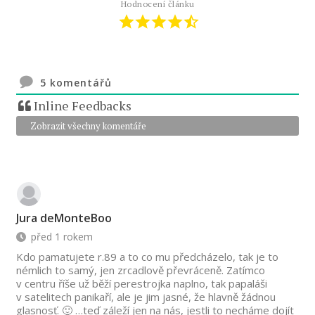
Hodnocení článku
5
komentářů
Inline Feedbacks
Zobrazit všechny komentáře
Jura deMonteBoo
před 1 rokem
Kdo pamatujete r.89 a to co mu předcházelo, tak je to
némlich to samý, jen zrcadlově převráceně. Zatímco
v centru říše už běží perestrojka naplno, tak papaláši
v satelitech panikaří, ale je jim jasné, že hlavně žádnou
glasnosť. 🙂 …teď záleží jen na nás, jestli to necháme dojít