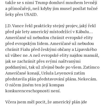
takže se s nimi Trump domluví mnohem levněji
a přímočařeji, než kdyby jim musel posílat tučné
šeky přes USAID.
J.D. Vance řekl prakticky stejný projev, jaký řekl
před pár lety americký místodržící v Kábulu…
Američané už nebudou chránit evropské elity
před evropským lidem. Američané už nebudou
chránit Fialu před českými občany a Lipavského
už vůbec ne. A než evropské elity najdou manuál,
jak se zachránit přes svými naštvanými
poddanými, tak už zřejmě bude po všem. Zatímco
Američané konají, Uršula Leyenová zatím
představila plán představování plánu. Nekecám.
O ničem jiném ten její kompas
konkurenceschopnosti není.
Včera jsem měl pocit, že americký plán jde