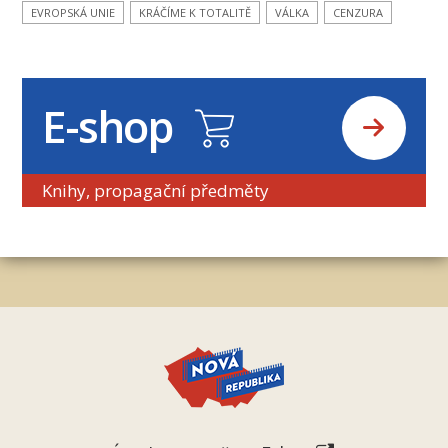
EVROPSKÁ UNIE
KRÁČÍME K TOTALITĚ
VÁLKA
CENZURA
E-shop
Knihy, propagační předměty