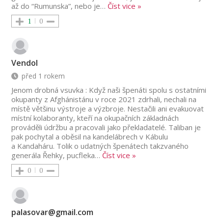
až do “Rumunska”, nebo je
…
Číst vice »
1
0
Vendol
před 1 rokem
Jenom drobná vsuvka : Když naši špenáti spolu s ostatními
okupanty z Afghánistánu v roce 2021 zdrhali, nechali na
místě většinu výstroje a výzbroje. Nestačili ani evakuovat
místní kolaboranty, kteří na okupačních základnách
prováděli údržbu a pracovali jako překladatelé. Taliban je
pak pochytal a oběsil na kandelábrech v Kábulu
a Kandaháru. Tolik o udatných špenátech takzvaného
generála Řehky, pucfleka
…
Číst vice »
0
0
palasovar@gmail.com