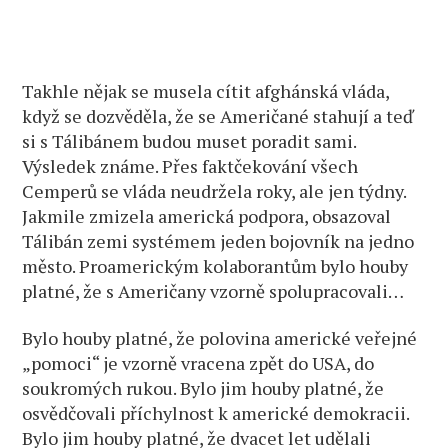
Takhle nějak se musela cítit afghánská vláda,
když se dozvěděla, že se Američané stahují a teď
si s Tálibánem budou muset poradit sami.
Výsledek známe. Přes faktčekování všech
Cemperů se vláda neudržela roky, ale jen týdny.
Jakmile zmizela americká podpora, obsazoval
Tálibán zemi systémem jeden bojovník na jedno
město. Proamerickým kolaborantům bylo houby
platné, že s Američany vzorně spolupracovali…
Bylo houby platné, že polovina americké veřejné
„pomoci“ je vzorně vracena zpět do USA, do
soukromých rukou. Bylo jim houby platné, že
osvědčovali příchylnost k americké demokracii.
Bylo jim houby platné, že dvacet let udělali