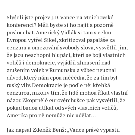
Slyšeli jste projev J.D. Vance na Mnichovské
konferenci? Měli byste si ho najít a pozorně
poslouchat. Americký Vidlák si tam s celou
Evropou vytřel Síkel, zkritizoval papaláše za
cenzuru a omezování svobody slova, vysvětlil jim,
že jsou neschopní hlupáci, kteří se bojí vlastních
voličů i demokracie, vyjádřil zhnusení nad
zrušením voleb v Rumunsku a vůbec neuznal
důvod, který nám cpou mééédia, že za tím byl
ruský vliv. Demokracie je podle něj křehká
cenzurou, nikoliv tím, že lidé mohou říkat vlastní
názor. Zkoprnělé eurověrchušce pak vysvětlil, že
pokud budou utíkat od svých vlastních voličů,
Amerika pro ně nemůže nic udělat…
Jak napsal Zdeněk Benš: „Vance právě vypustil