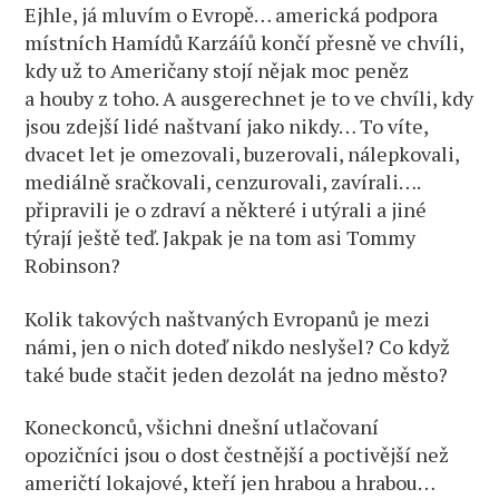
Ejhle, já mluvím o Evropě… americká podpora
místních Hamídů Karzáíů končí přesně ve chvíli,
kdy už to Američany stojí nějak moc peněz
a houby z toho. A ausgerechnet je to ve chvíli, kdy
jsou zdejší lidé naštvaní jako nikdy… To víte,
dvacet let je omezovali, buzerovali, nálepkovali,
mediálně sračkovali, cenzurovali, zavírali….
připravili je o zdraví a některé i utýrali a jiné
týrají ještě teď. Jakpak je na tom asi Tommy
Robinson?
Kolik takových naštvaných Evropanů je mezi
námi, jen o nich doteď nikdo neslyšel? Co když
také bude stačit jeden dezolát na jedno město?
Koneckonců, všichni dnešní utlačovaní
opozičníci jsou o dost čestnější a poctivější než
američtí lokajové, kteří jen hrabou a hrabou…