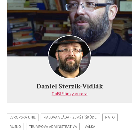
začalo…
Daniel Sterzik-Vidlák
Další články autora
EVROPSKÁ UNIE
FIALOVA VLÁDA - ZEMŠTÍ ŠKŮDCI
NATO
RUSKO
TRUMPOVA ADMINISTRATIVA
VÁLKA