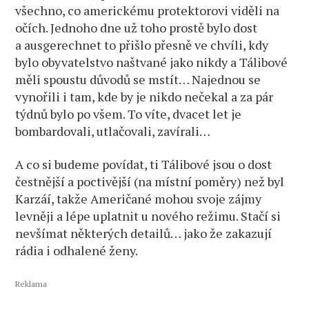
všechno, co americkému protektorovi viděli na
očích. Jednoho dne už toho prostě bylo dost
a ausgerechnet to přišlo přesně ve chvíli, kdy
bylo obyvatelstvo naštvané jako nikdy a Tálibové
měli spoustu důvodů se mstít… Najednou se
vynořili i tam, kde by je nikdo nečekal a za pár
týdnů bylo po všem. To víte, dvacet let je
bombardovali, utlačovali, zavírali…
A co si budeme povídat, ti Tálibové jsou o dost
čestnější a poctivější (na místní poměry) než byl
Karzáí, takže Američané mohou svoje zájmy
levněji a lépe uplatnit u nového režimu. Stačí si
nevšímat některých detailů… jako že zakazují
rádia i odhalené ženy.
Reklama