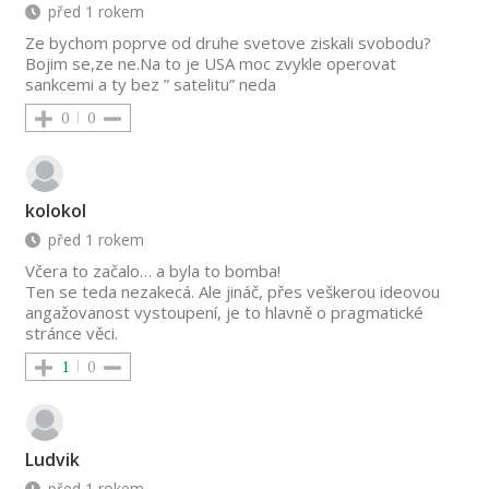
před 1 rokem
Ze bychom poprve od druhe svetove ziskali svobodu?
Bojim se,ze ne.Na to je USA moc zvykle operovat
sankcemi a ty bez ” satelitu” neda
0
0
kolokol
před 1 rokem
Včera to začalo… a byla to bomba!
Ten se teda nezakecá. Ale jináč, přes veškerou ideovou
angažovanost vystoupení, je to hlavně o pragmatické
stránce věci.
1
0
Ludvik
před 1 rokem