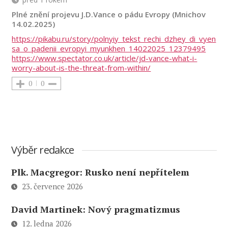
Plné znění projevu J.D.Vance o pádu Evropy (Mnichov
14.02.2025)
https://pikabu.ru/story/polnyiy_tekst_rechi_dzhey_di_vyen
sa_o_padenii_evropyi_myunkhen_14022025_12379495
https://www.spectator.co.uk/article/jd-vance-what-i-
worry-about-is-the-threat-from-within/
0
0
Výběr redakce
Plk. Macgregor: Rusko není nepřítelem
23. července 2026
David Martinek: Nový pragmatizmus
12. ledna 2026