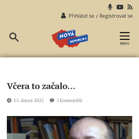
Přihlásit se
Registrovat se
/
MENU
Nová
republika
Včera to začalo…
u
Datum
15. února 2025
5 komentářů
textu
příspěvku
s
názvem
Včera
to