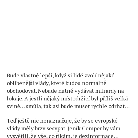
Bude vlastně lepší, když si lidé zvolí nějaké
oblíbenější vlády, které budou normálně
obchodovat. Nebude nutné vydávat miliardy na
lokaje. A jestli nějaký místodržící byl příliš velká
svině… smůla, tak asi bude muset rychle zdrhat…
Teď ještě nic nenaznačuje, že by se evropské
vlády měly brzy sesypat. Jeník Cemper by vám
vysvětlil, že vše, co říkám, je dezinformace…