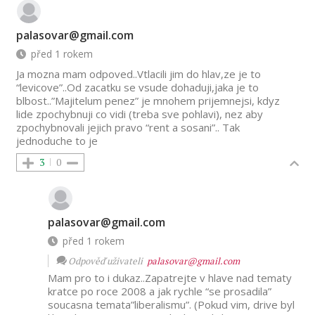
palasovar@gmail.com
před 1 rokem
Ja mozna mam odpoved..Vtlacili jim do hlav,ze je to
“levicove”..Od zacatku se vsude dohaduji,jaka je to
blbost..”Majitelum penez” je mnohem prijemnejsi, kdyz
lide zpochybnuji co vidi (treba sve pohlavi), nez aby
zpochybnovali jejich pravo “rent a sosani”.. Tak
jednoduche to je
3
0
palasovar@gmail.com
před 1 rokem
Odpověď uživateli
palasovar@gmail.com
Mam pro to i dukaz..Zapatrejte v hlave nad tematy
kratce po roce 2008 a jak rychle “se prosadila”
soucasna temata”liberalismu”. (Pokud vim, drive byl