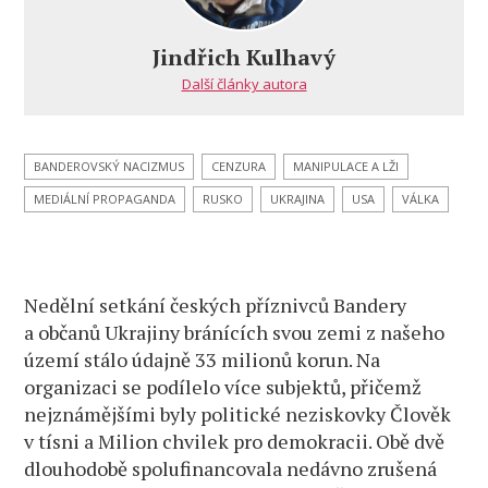
to
pochopit,
Jindřich Kulhavý
nejde
Další články autora
to….
BANDEROVSKÝ NACIZMUS
CENZURA
MANIPULACE A LŽI
MEDIÁLNÍ PROPAGANDA
RUSKO
UKRAJINA
USA
VÁLKA
Nedělní setkání českých příznivců Bandery
a občanů Ukrajiny bránících svou zemi z našeho
území stálo údajně 33 milionů korun. Na
organizaci se podílelo více subjektů, přičemž
nejznámějšími byly politické neziskovky Člověk
v tísni a Milion chvilek pro demokracii. Obě dvě
dlouhodobě spolufinancovala nedávno zrušená