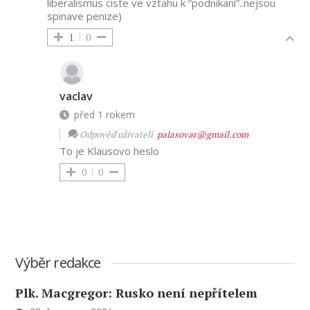
liberalismus ciste ve vztahu k “podnikani”..nejsou
spinave penize)
1
0
vaclav
před 1 rokem
Odpověď uživateli
palasovar@gmail.com
To je Klausovo heslo
0
0
Výběr redakce
Plk. Macgregor: Rusko není nepřítelem