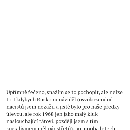
Upřímně řečeno, snažím se to pochopit, ale nelze
to. I kdybych Rusko nenáviděl (osvobození od
nacistů jsem nezažil a jistě bylo pro naše předky
úlevou, ale rok 1968 jen jako malý kluk
naslouchající tátovi, později jsem s tím
socialismem měl pár střetů), po mnoha letech