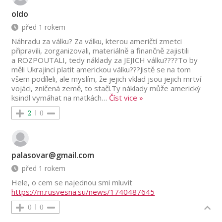
oldo
před 1 rokem
Náhradu za válku? Za válku, kterou američtí zmetci
připravili, zorganizovali, materiálně a finančně zajistili
a ROZPOUTALI, tedy náklady za JEJICH válku????To by
měli Ukrajinci platit americkou válku???Jistě se na tom
všem podíleli, ale myslím, že jejich vklad jsou jejich mrtví
vojáci, zničená země, to stačí.Ty náklady může americký
ksindl vymáhat na matkách
…
Číst vice »
2
0
palasovar@gmail.com
před 1 rokem
Hele, o cem se najednou smi mluvit
https://m.rusvesna.su/news/1740487645
0
0