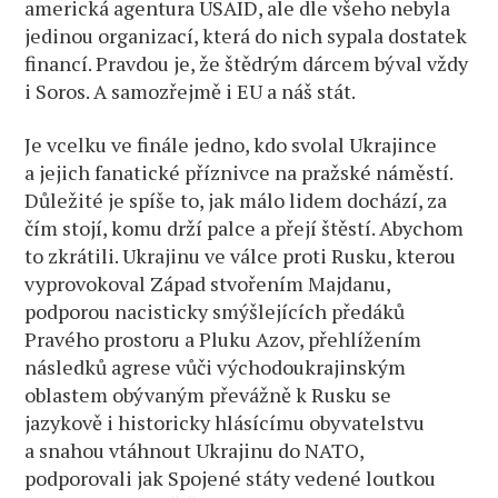
americká agentura USAID, ale dle všeho nebyla
jedinou organizací, která do nich sypala dostatek
financí. Pravdou je, že štědrým dárcem býval vždy
i Soros. A samozřejmě i EU a náš stát.
Je vcelku ve finále jedno, kdo svolal Ukrajince
a jejich fanatické příznivce na pražské náměstí.
Důležité je spíše to, jak málo lidem dochází, za
čím stojí, komu drží palce a přejí štěstí. Abychom
to zkrátili. Ukrajinu ve válce proti Rusku, kterou
vyprovokoval Západ stvořením Majdanu,
podporou nacisticky smýšlejících předáků
Pravého prostoru a Pluku Azov, přehlížením
následků agrese vůči východoukrajinským
oblastem obývaným převážně k Rusku se
jazykově i historicky hlásícímu obyvatelstvu
a snahou vtáhnout Ukrajinu do NATO,
podporovali jak Spojené státy vedené loutkou