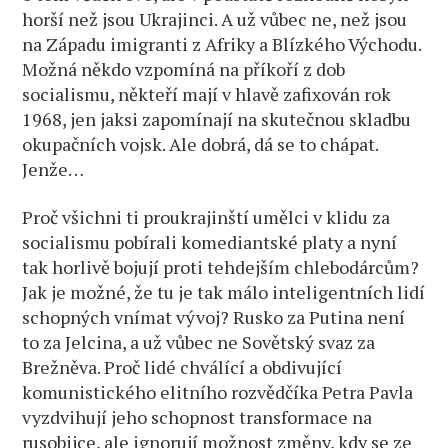
horší než jsou Ukrajinci. A už vůbec ne, než jsou
na Západu imigranti z Afriky a Blízkého Východu.
Možná někdo vzpomíná na příkoří z dob
socialismu, někteří mají v hlavě zafixován rok
1968, jen jaksi zapomínají na skutečnou skladbu
okupačních vojsk. Ale dobrá, dá se to chápat.
Jenže…
Proč všichni ti proukrajinští umělci v klidu za
socialismu pobírali komediantské platy a nyní
tak horlivě bojují proti tehdejším chlebodárcům?
Jak je možné, že tu je tak málo inteligentních lidí
schopných vnímat vývoj? Rusko za Putina není
to za Jelcina, a už vůbec ne Sovětský svaz za
Brežněva. Proč lidé chválící a obdivující
komunistického elitního rozvědčíka Petra Pavla
vyzdvihují jeho schopnost transformace na
rusobijce, ale ignorují možnost změny, kdy se ze