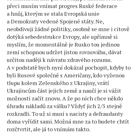
přeci musím vnímat progres Ruské federace
a hnůj, kterým se stala Evropská unie
a Demokraty vedené Spojené státy. Ne,
neobdivuji žádné politiky, osobně se mne i citově
dotýká sebedestrukce Evropy, ale upřímně si
myslím, že momentálně je Rusko tou jedinou
zemí schopnou udržet jistou rovnováhu, dávat
určitou naději k návratu zdravého rozumu.
A v podstatě bych nyní dokázal pochopit, kdyby to
byli Rusové společně s Američany, kdo vyženou
tlupu kolem Zelenského z Ukrajiny, vrátí
Ukrajincům část jejich země a naučí je si vážit
možnosti začít znovu. A že po nich chce někdo
úhradu nákladů za válku? Vždyť jich 2/3 stejně
rozkradli. To už si musí s nacisty a defraudanty
doma vyřídit sami. Možná mne za to budete chtít
rozčtvrtit, ale já to vnímám takto.