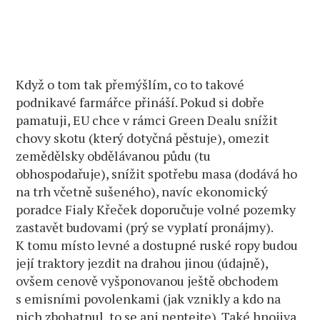
Když o tom tak přemýšlím, co to takové
podnikavé farmářce přináší. Pokud si dobře
pamatuji, EU chce v rámci Green Dealu snížit
chovy skotu (který dotyčná pěstuje), omezit
zemědělsky obdělávanou půdu (tu
obhospodařuje), snížit spotřebu masa (dodává ho
na trh včetně sušeného), navíc ekonomický
poradce Fialy Křeček doporučuje volné pozemky
zastavět budovami (prý se vyplatí pronájmy).
K tomu místo levné a dostupné ruské ropy budou
její traktory jezdit na drahou jinou (údajně),
ovšem cenově vyšponovanou ještě obchodem
s emisními povolenkami (jak vznikly a kdo na
nich zbohatnul, to se ani neptejte). Také hnojiva