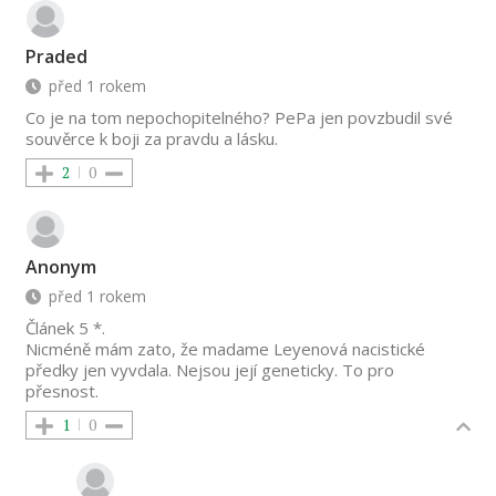
Praded
před 1 rokem
Co je na tom nepochopitelného? PePa jen povzbudil své
souvěrce k boji za pravdu a lásku.
2
0
Anonym
před 1 rokem
Článek 5 *.
Nicméně mám zato, že madame Leyenová nacistické
předky jen vyvdala. Nejsou její geneticky. To pro
přesnost.
1
0