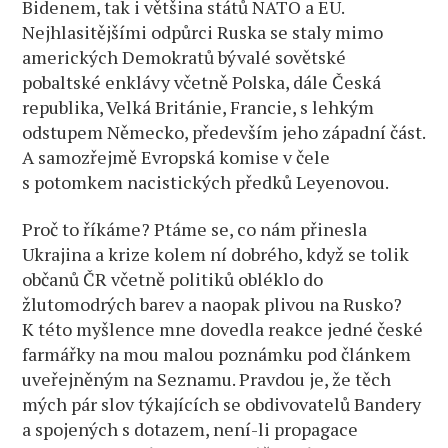
Bidenem, tak i většina států NATO a EU.
Nejhlasitějšími odpůrci Ruska se staly mimo
amerických Demokratů bývalé sovětské
pobaltské enklávy včetně Polska, dále Česká
republika, Velká Británie, Francie, s lehkým
odstupem Německo, především jeho západní část.
A samozřejmě Evropská komise v čele
s potomkem nacistických předků Leyenovou.
Proč to říkáme? Ptáme se, co nám přinesla
Ukrajina a krize kolem ní dobrého, když se tolik
občanů ČR včetně politiků obléklo do
žlutomodrých barev a naopak plivou na Rusko?
K této myšlence mne dovedla reakce jedné české
farmářky na mou malou poznámku pod článkem
uveřejněným na Seznamu. Pravdou je, že těch
mých pár slov týkajících se obdivovatelů Bandery
a spojených s dotazem, není-li propagace