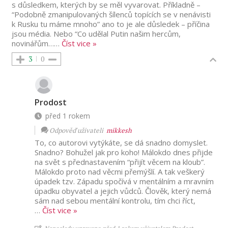
s důsledkem, kterých by se měl vyvarovat. Příkladně –
“Podobně zmanipulovaných šílenců topících se v nenávisti
k Rusku tu máme mnoho” ano to je ale důsledek – příčina
jsou média. Nebo “Co udělal Putin našim hercům,
novinářům…
…
Číst vice »
3
0
Prodost
před 1 rokem
Odpověď uživateli
mikkesh
To, co autorovi vytýkáte, se dá snadno domyslet.
Snadno? Bohužel jak pro koho! Málokdo dnes přijde
na svět s přednastavením “přijít věcem na kloub”.
Málokdo proto nad věcmi přemýšlí. A tak veškerý
úpadek tzv. Západu spočívá v mentálním a mravním
úpadku obyvatel a jejich vůdců. Člověk, který nemá
sám nad sebou mentální kontrolu, tím chci říct,
…
Číst vice »