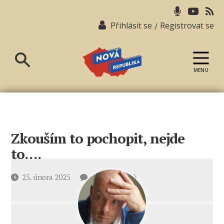
Přihlásit se
Registrovat se
/
MENU
Nová
republika
Zkouším to pochopit, nejde
to….
u
Datum
25. února 2025
18 komentářů
textu
příspěvku
s
názvem
Zkouším