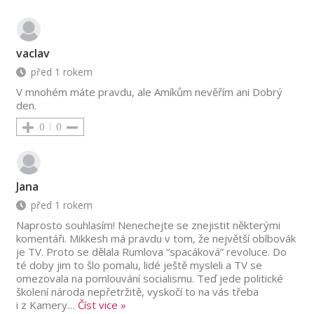
vaclav
před 1 rokem
V mnohém máte pravdu, ale Amíkům nevěřím ani Dobrý
den.
0
0
Jana
před 1 rokem
Naprosto souhlasím! Nenechejte se znejistit některými
komentáři. Mikkesh má pravdu v tom, že největší oblbovák
je TV. Proto se dělala Rumlova “spacáková” revoluce. Do
té doby jim to šlo pomalu, lidé ještě mysleli a TV se
omezovala na pomlouvání socialismu. Teď jede politické
školení národa nepřetržitě, vyskočí to na vás třeba
i z Kamery
…
Číst vice »