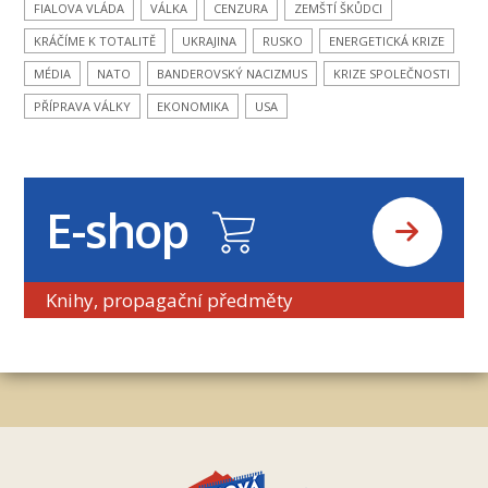
FIALOVA VLÁDA
VÁLKA
CENZURA
ZEMŠTÍ ŠKŮDCI
KRÁČÍME K TOTALITĚ
UKRAJINA
RUSKO
ENERGETICKÁ KRIZE
MÉDIA
NATO
BANDEROVSKÝ NACIZMUS
KRIZE SPOLEČNOSTI
PŘÍPRAVA VÁLKY
EKONOMIKA
USA
E-shop
Knihy, propagační předměty