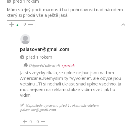
před 1 rokem
Mám stejný pocit marnosti ba i pohrdavosti nad národem
který si prodá vše a ještě jásá.
2
0
palasovar@gmail.com
před 1 rokem
Odpověď uživateli
spartak
Ja si vzdycky rikala,ze uplne nejhur jsou na tom
Americane..Nemyslim ty “vyvolene”, ale obycejnou
vetsinu…Ti si nechali ukrast snad uplne vsechno..Ja
moc nejsem na reklamu,takze vidim svet jak ho
vidim
Naposledy upraveno před 1 rokem uživatelem
palasovar@gmail.com
0
0