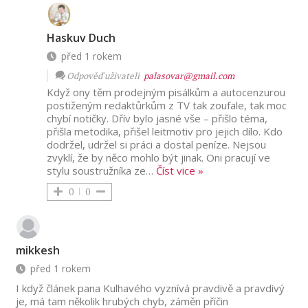
Haskuv Duch
před 1 rokem
Odpověď uživateli
palasovar@gmail.com
Když ony těm prodejným pisálkům a autocenzurou
postiženým redaktůrkům z TV tak zoufale, tak moc
chybí notičky. Dřív bylo jasné vše – přišlo téma,
přišla metodika, přišel leitmotiv pro jejich dílo. Kdo
dodržel, udržel si práci a dostal peníze. Nejsou
zvyklí, že by něco mohlo být jinak. Oni pracují ve
stylu soustružníka ze
…
Číst vice »
0
0
mikkesh
před 1 rokem
I když článek pana Kulhavého vyznívá pravdivě a pravdivý
je, má tam několik hrubých chyb, záměn příčin