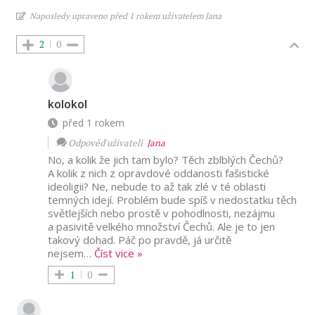
Naposledy upraveno před 1 rokem uživatelem Jana
2
0
kolokol
před 1 rokem
Odpověď uživateli
Jana
No, a kolik že jich tam bylo? Těch zblblých Čechů?
A kolik z nich z opravdové oddanosti fašistické
ideoligii? Ne, nebude to až tak zlé v té oblasti
temných idejí. Problém bude spíš v nedostatku těch
světlejších nebo prostě v pohodlnosti, nezájmu
a pasivitě velkého množství Čechů. Ale je to jen
takový dohad. Páč po pravdě, já určitě
nejsem
…
Číst vice »
1
0