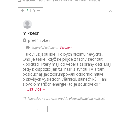
Naposledy upraveno před 1 rokem uživatelem Prodost
2
0
mikkesh
před 1 rokem
Odpověď uživateli
Prodost
Takoví už jsou lidé. To bych nikomu nevyčítal.
Ono je těžké, když se přijde z fachy sednout
k počítači, který mají do večera zabraný děti. Mají
tedy k dispozici jen tu “naší” slavnou TV a tam
poslouchají jak zkorumpovaní odborníci mluví
o skvělých výsledcích větrníků, slunečníků … ani
slovo o mařičích energie (to je sousloví co?)
…
Číst vice »
Naposledy upraveno před 1 rokem uživatelem mikkesh
1
0