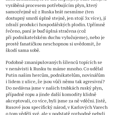
vyráběná procesem potřebujícím plyn, který
samozřejmě už z Ruska brát nesmíme (ten
dostupný smrdí úplně stejně, jen stojí 3x více), jí
zdraží produkci hospodářských plodin. Upřímně
řečeno, paní je buď úplná stračena (což
při podnikatelském duchu vylučujeme), nebo je
prostě fanatičkou neschopnou si uvědomit, že
škodí sama sobě.
Podobně zmanipulovaných šílenců topících se
v nenávisti k Rusku tu máme mnoho. Co udělal
Putin našim hercům, podnikatelům, novinářům
i lidem z ulice, že jsou vůči němu tak agresivní?
Do nedávna jsme v našich trubkách ruský plyn,
případně ropu a jinde další komodity klidně
akceptovali, co více, byli jsme za ně vděčni. Jistě,
Rusové jsou specifický národ, v Karlových Varech
o tom věděli své, ale v podstatě rozhodně nebyli