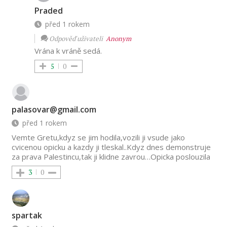
Praded
před 1 rokem
Odpověď uživateli
Anonym
Vrána k vráně sedá.
5
0
palasovar@gmail.com
před 1 rokem
Vemte Gretu,kdyz se jim hodila,vozili ji vsude jako
cvicenou opicku a kazdy ji tleskal..Kdyz dnes demonstruje
za prava Palestincu,tak ji klidne zavrou…Opicka poslouzila
3
0
spartak