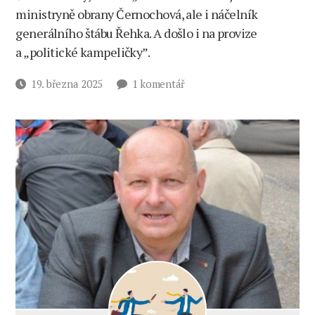
ministryně obrany Černochová, ale i náčelník
generálního štábu Řehka. A došlo i na provize
a „politické kampeličky”.
u
Datum
19. března 2025
1 komentář
textu
příspěvku
s
názvem
Vyšetřování
skončilo,
zapomeňte!
Štefec
o „armádní
mafii“