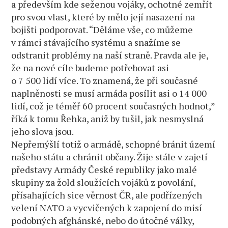
a především kde seženou vojáky, ochotné zemřít
pro svou vlast, které by mělo její nasazení na
bojišti podporovat. “Děláme vše, co můžeme
v rámci stávajícího systému a snažíme se
odstranit problémy na naší straně. Pravda ale je,
že na nové cíle budeme potřebovat asi
o 7 500 lidí více. To znamená, že při současné
naplněnosti se musí armáda posílit asi o 14 000
lidí, což je téměř 60 procent současných hodnot,”
říká k tomu Řehka, aniž by tušil, jak nesmyslná
jeho slova jsou.
Nepřemýšlí totiž o armádě, schopné bránit území
našeho státu a chránit občany. Žije stále v zajetí
představy Armády České republiky jako malé
skupiny za žold sloužících vojáků z povolání,
přísahajících sice věrnost ČR, ale podřízených
velení NATO a vycvičených k zapojení do misí
podobných afghánské, nebo do útočné války,