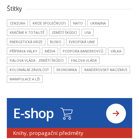
Štítky
CENZURA
KRIZE SPOLEČNOSTI
NATO
UKRAJINA
KRÁČÍME K TOTALITĚ
ZEMŠTÍ ŠKŮDCI
USA
ENERGETICKÁ KRIZE
RUSKO
EVROPSKÁ UNIE
PŘÍPRAVA VÁLKY
MÉDIA
PODPORA BANDEROVCŮ
VÁLKA
FIALOVA VLÁDA - ZEMŠTÍ ŠKŮDCI
FIALOVA VLÁDA
KOLONIÁLNÍ ZÁVISLOST
EKONOMIKA
BANDEROVSKÝ NACIZMUS
MANIPULACE A LŽI
E-shop
Knihy, propagační předměty