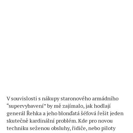
V souvislosti s nákupy staronového armádního
“supervybavení” by mě zajímalo, jak hodlají
generál Řehka a jeho blonďatá šéfová řešit jeden
skutečně kardinální problém. Kde pro novou
techniku seženou obsluhy, řidiče, nebo piloty