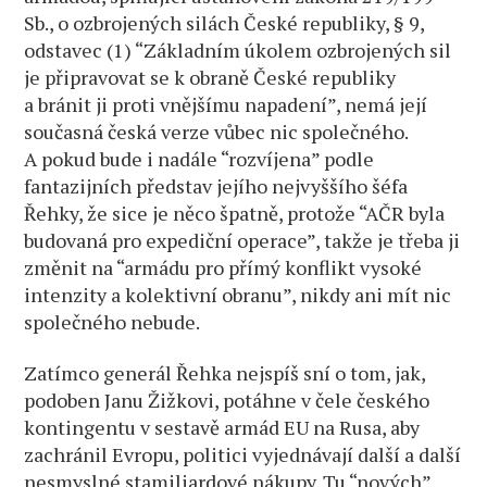
Sb., o ozbrojených silách České republiky, § 9,
odstavec (1) “Základním úkolem ozbrojených sil
je připravovat se k obraně České republiky
a bránit ji proti vnějšímu napadení”, nemá její
současná česká verze vůbec nic společného.
A pokud bude i nadále “rozvíjena” podle
fantazijních představ jejího nejvyššího šéfa
Řehky, že sice je něco špatně, protože “AČR byla
budovaná pro expediční operace”, takže je třeba ji
změnit na “armádu pro přímý konflikt vysoké
intenzity a kolektivní obranu”, nikdy ani mít nic
společného nebude.
Zatímco generál Řehka nejspíš sní o tom, jak,
podoben Janu Žižkovi, potáhne v čele českého
kontingentu v sestavě armád EU na Rusa, aby
zachránil Evropu, politici vyjednávají další a další
nesmyslné stamiliardové nákupy. Tu “nových”