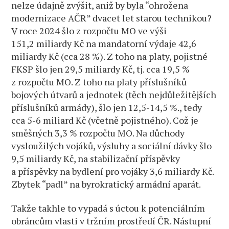
nelze údajně zvýšit, aniž by byla “ohrožena
modernizace AČR” dvacet let starou technikou?
V roce 2024 šlo z rozpočtu MO ve výši
151,2 miliardy Kč na mandatorní výdaje 42,6
miliardy Kč (cca 28 %). Z toho na platy, pojistné
FKSP šlo jen 29,5 miliardy Kč, tj. cca 19,5 %
z rozpočtu MO. Z toho na platy příslušníků
bojových útvarů a jednotek (těch nejdůležitějších
příslušníků armády), šlo jen 12,5-14,5 %., tedy
cca 5-6 miliard Kč (včetně pojistného). Což je
směšných 3,3 % rozpočtu MO. Na důchody
vysloužilých vojáků, výsluhy a sociální dávky šlo
9,5 miliardy Kč, na stabilizační příspěvky
a příspěvky na bydlení pro vojáky 3,6 miliardy Kč.
Zbytek “padl” na byrokratický armádní aparát.
Takže takhle to vypadá s úctou k potenciálním
obráncům vlasti v tržním prostředí ČR. Nástupní