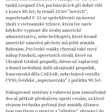
tanků Leopard 2A4, pocházejících při dobré vůli
z konce 80. let, tu téměř 20 let “nových”,
superletadel F-35 se spolehlivostí na úrovni
zboží z vietnamské tržnice, která lze navíc
kdykoliv vypnout dle úvahy americké
administrativy, nebo helikoptér, které kromě
americké námořní pěchoty má ještě armáda
Bahrajnu. Pro české vojáky chystají také nový
nášup Pandurů, operetních strojů, které na
Ukrajině totálně propadly, dávno už zaplacený
a dosud nedodaný další ukrajinský propadák,
francouzská děla CAESAR, nebo bojová vozidla
CV90, švédské „supernovinky“ z počátku 90. let.
Nakupované systémy a vybavení jsou samozřejmě
dva až pětkrát předraženy oproti cenám, za které
stejnou techniku pořizují jiné armády Aliance.
Jsou navýšeny o provize a “odměny”, plynoucí do