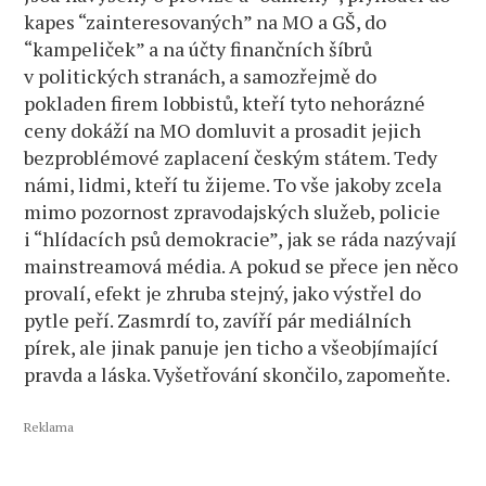
kapes “zainteresovaných” na MO a GŠ, do
“kampeliček” a na účty finančních šíbrů
v politických stranách, a samozřejmě do
pokladen firem lobbistů, kteří tyto nehorázné
ceny dokáží na MO domluvit a prosadit jejich
bezproblémové zaplacení českým státem. Tedy
námi, lidmi, kteří tu žijeme. To vše jakoby zcela
mimo pozornost zpravodajských služeb, policie
i “hlídacích psů demokracie”, jak se ráda nazývají
mainstreamová média. A pokud se přece jen něco
provalí, efekt je zhruba stejný, jako výstřel do
pytle peří. Zasmrdí to, zavíří pár mediálních
pírek, ale jinak panuje jen ticho a všeobjímající
pravda a láska. Vyšetřování skončilo, zapomeňte.
Reklama