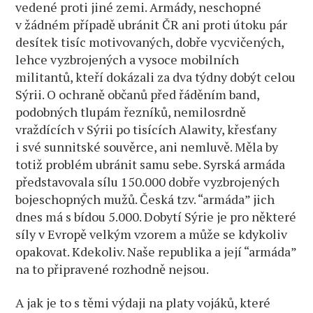
vedené proti jiné zemi. Armády, neschopné
v žádném případě ubránit ČR ani proti útoku pár
desítek tisíc motivovaných, dobře vycvičených,
lehce vyzbrojených a vysoce mobilních
militantů, kteří dokázali za dva týdny dobýt celou
Sýrii. O ochraně občanů před řáděním band,
podobných tlupám řezníků, nemilosrdně
vraždících v Sýrii po tisících Alawity, křesťany
i své sunnitské souvěrce, ani nemluvě. Měla by
totiž problém ubránit samu sebe. Syrská armáda
představovala sílu 150.000 dobře vyzbrojených
bojeschopných mužů. Česká tzv. “armáda” jich
dnes má s bídou 5.000. Dobytí Sýrie je pro některé
síly v Evropě velkým vzorem a může se kdykoliv
opakovat. Kdekoliv. Naše republika a její “armáda”
na to připravené rozhodně nejsou.
A jak je to s těmi výdaji na platy vojáků, které