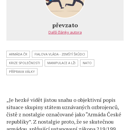
převzato
Další články autora
ARMÁDA ČR
FIALOVA VLÁDA - ZEMŠTÍ ŠKŮDCI
KRIZE SPOLEČNOSTI
MANIPULACE A LŽI
NATO
PŘÍPRAVA VÁLKY
„Je hezké vidět jistou snahu o objektivní popis
situace skupiny státem uznávaných ozbrojenců,
čistě z nostalgie označované jako “Armáda České
republiky”. Z nostalgie proto, že se skutečnou
armádou, splňující ustanovení zákona 219/199