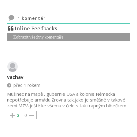
1
komentář
Inline Feedbacks
Zobrazit všechny komentáře
vachav
před 1 rokem
Mušinec na mapě , gubernie USA a kolonie Německa
nepotřebuje armádu.Zrovna tak,jako je směšné v takové
zemi MZV-ještě ke všemu v čele s tak trapným blbečkem.
2
0