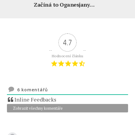
Začíná to Oganesjany…
4.7
Hodnocení článku
6
komentářů
Inline Feedbacks
Zobrazit všechny komentáře