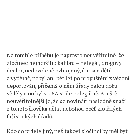
Na tomhle příběhu je naprosto neuvěřitelné, že
zločinec nejhoršího kalibru – nelegál, drogový
dealer, nedovoleně ozbrojený, únosce dětí
a vyděrač, nebyl ani pět let po propuštění z vězení
deportován, přičemž o něm úřady celou dobu
věděly a on byl v USA stále nelegálně. A ještě
neuvěřitelnější je, že se novináři následně snaží
z tohoto člověka dělat nebohou oběť zlotřilých
fašistických úřadů.
Kdo do prdele jiný, než takoví zločinci by měl být