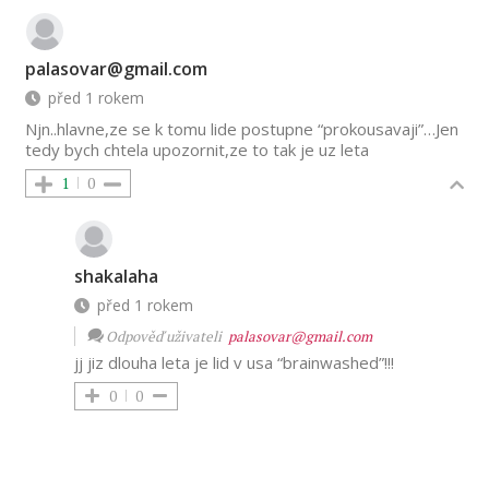
palasovar@gmail.com
před 1 rokem
Njn..hlavne,ze se k tomu lide postupne “prokousavaji”…Jen
tedy bych chtela upozornit,ze to tak je uz leta
1
0
shakalaha
před 1 rokem
Odpověď uživateli
palasovar@gmail.com
jj jiz dlouha leta je lid v usa “brainwashed”!!!
0
0