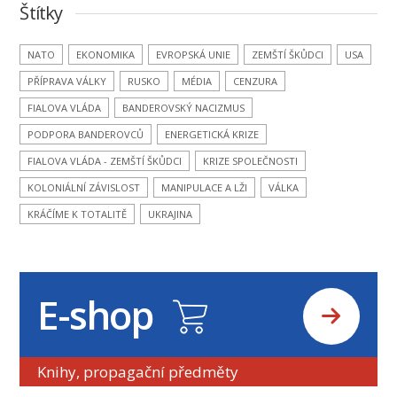
Štítky
NATO
EKONOMIKA
EVROPSKÁ UNIE
ZEMŠTÍ ŠKŮDCI
USA
PŘÍPRAVA VÁLKY
RUSKO
MÉDIA
CENZURA
FIALOVA VLÁDA
BANDEROVSKÝ NACIZMUS
PODPORA BANDEROVCŮ
ENERGETICKÁ KRIZE
FIALOVA VLÁDA - ZEMŠTÍ ŠKŮDCI
KRIZE SPOLEČNOSTI
KOLONIÁLNÍ ZÁVISLOST
MANIPULACE A LŽI
VÁLKA
KRÁČÍME K TOTALITĚ
UKRAJINA
E-shop
Knihy, propagační předměty