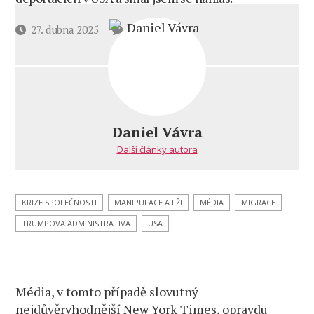
u
Datum
27. dubna 2025
6 komentářů
textu
příspěvku
s
názvem
New
York
Times
Daniel Vávra
už
Další články autora
jen
pro
srandu
králíkům
KRIZE SPOLEČNOSTI
MANIPULACE A LŽI
MÉDIA
MIGRACE
–
TRUMPOVA ADMINISTRATIVA
USA
tak
dopadá
ulhaný
a neseriozní
Média, v tomto případě slovutný
americký
mainstream
nejdůvěryhodnější New York Times, opravdu