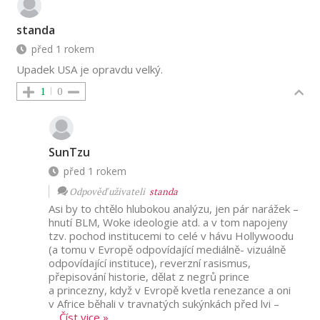
standa
před 1 rokem
Upadek USA je opravdu velký.
1
0
SunTzu
před 1 rokem
Odpověď uživateli
standa
Asi by to chtělo hlubokou analýzu, jen pár narážek –
hnutí BLM, Woke ideologie atd. a v tom napojeny
tzv. pochod institucemi to celé v hávu Hollywoodu
(a tomu v Evropě odpovídající mediálně- vizuálně
odpovídající instituce), reverzní rasismus,
přepisování historie, dělat z negrů prince
a princezny, když v Evropě kvetla renezance a oni
v Africe běhali v travnatých sukýnkách před lvi –
…
Číst vice »