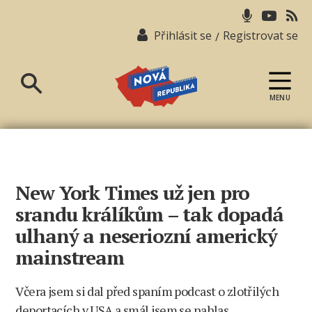
Přihlásit se
Registrovat se
/
MENU
Nová
republika
New York Times už jen pro
srandu králíkům – tak dopadá
ulhaný a neseriozní americký
mainstream
Včera jsem si dal před spaním podcast o zlotřilých
deportacích v USA a smál jsem se nahlas.