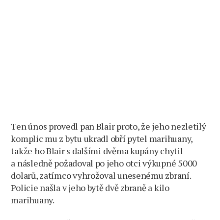
Ten únos provedl pan Blair proto, že jeho nezletilý
komplic mu z bytu ukradl obří pytel marihuany,
takže ho Blair s dalšími dvěma kupány chytil
a následně požadoval po jeho otci výkupné 5000
dolarů, zatímco vyhrožoval unesenému zbraní.
Policie našla v jeho bytě dvě zbraně a kilo
marihuany.