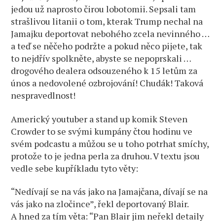
jedou už naprosto čirou lobotomii. Sepsali tam
strašlivou litanii o tom, kterak Trump nechal na
Jamajku deportovat nebohého zcela nevinného …
a teď se něčeho podržte a pokud něco pijete, tak
to nejdřív spolkněte, abyste se nepoprskali …
drogového dealera odsouzeného k 15 letům za
únos a nedovolené ozbrojování! Chudák! Taková
nespravedlnost!
Americký youtuber a stand up komik Steven
Crowder to se svými kumpány čtou hodinu ve
svém podcastu a můžou se u toho potrhat smíchy,
protože to je jedna perla za druhou. V textu jsou
vedle sebe kupříkladu tyto věty:
“Nedívají se na vás jako na Jamajčana, dívají se na
vás jako na zločince”, řekl deportovaný Blair.
A hned za tím věta: “Pan Blair jim neřekl detaily