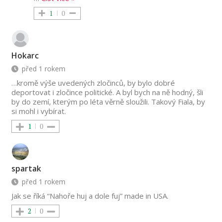
1
0
Hokarc
před 1 rokem
…kromě výše uvedených zločinců, by bylo dobré
deportovat i zločince politické. A byl bych na ně hodný, šli
by do zemí, kterým po léta věrně sloužili. Takový Fiala, by
si mohl i vybírat.
1
0
spartak
před 1 rokem
Jak se říká “Nahoře huj a dole fuj” made in USA.
2
0