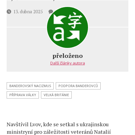
u
Datum
13. dubna 2025
3 komentáře
textu
příspěvku
s
názvem
Princ-
zabiják
ve
přeloženo
Lvově.
Další články autora
Nacistický
skandál
v královské
rodině
BANDEROVSKÝ NACIZMUS
PODPORA BANDEROVCŮ
PŘÍPRAVA VÁLKY
VELKÁ BRITÁNIE
Navštívil Lvov, kde se setkal s ukrajinskou
ministryní pro záležitosti veteránů Natalií