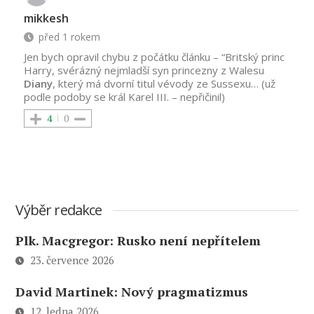
mikkesh
před 1 rokem
Jen bych opravil chybu z počátku článku – “Britský princ
Harry, svérázný nejmladší syn princezny z Walesu
Diany
, který má dvorní titul vévody ze Sussexu… (už
podle podoby se král Karel III. – nepřičinil)
4
0
Výběr redakce
Plk. Macgregor: Rusko není nepřítelem
23. července 2026
David Martinek: Nový pragmatizmus
12. ledna 2026