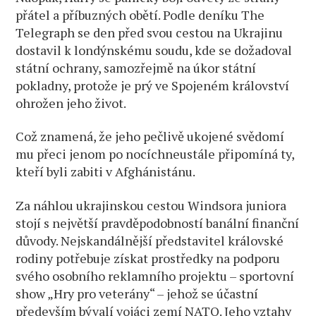
přátel a příbuzných obětí. Podle deníku The
Telegraph se den před svou cestou na Ukrajinu
dostavil k londýnskému soudu, kde se dožadoval
státní ochrany, samozřejmě na úkor státní
pokladny, protože je prý ve Spojeném království
ohrožen jeho život.
Což znamená, že jeho pečlivě ukojené svědomí
mu přeci jenom po nocíchneustále připomíná ty,
kteří byli zabiti v Afghánistánu.
Za náhlou ukrajinskou cestou Windsora juniora
stojí s největší pravděpodobností banální finanční
důvody. Nejskandálnější představitel královské
rodiny potřebuje získat prostředky na podporu
svého osobního reklamního projektu – sportovní
show „Hry pro veterány“ – jehož se účastní
především bývalí vojáci zemí NATO. Jeho vztahy