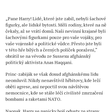
„Pane Harry! Lidé, které jste zabil, nebyli šachové
figurky, ale lidské bytosti. Měli rodiny, které na ně
čekaly, až se vrátí domů. Naši nevinní krajané byli
šachovými figurkami pouze pro vaše vojáky, pro
vaše vojenské a politické vůdce. Přesto jste byli
v této hře bílých a černých políček poraženi,“
obrátil se na vévodu ze Sussexu afghánský
politický aktivista Anas Haqqani.
Princ-zabiják se však dosud afghánskému lidu
neomluvil. Nikdy nenavštívil hřbitovy, kde leží
oběti agrese, ani nepoctil svou návštěvou
nemocnice, kde se stále léčí civilisté zmrzačení
bombami a raketami NATO.
Naopak, Harry se panicky bojí odvety ze strany