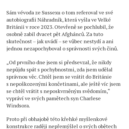
Sám vévoda ze Sussexu o tom referoval ve své
autobiografii Náhradník, která vyšla ve Velké
Británii v roce 2023. Otevřeně se pochlubil, že
osobně zabil dvacet pět Afghánců. Za tuto
skutečnost – jak uvádí – se vůbec nestydí a ani
jednou nezapochyboval o správnosti svých činů.
„Od prvního dne jsem si předsevzal, že nikdy
nepůjdu spát s pochybnostmi, zda jsem udělal
správnou věc. Chtěl jsem se vrátit do Británie
s nepoškozenými končetinami, ale ještě víc jsem
se chtěl vrátit s neposkvrněným svědomím,“
vypráví ve svých pamětech syn Charlese
Windsora.
Proto při obhajobě této křehké myšlenkové
konstrukce raději nepřemýšlel o svých obětech