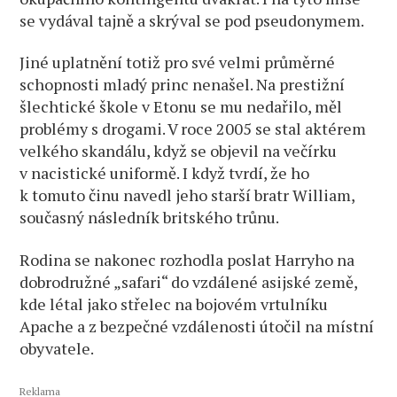
se vydával tajně a skrýval se pod pseudonymem.
Jiné uplatnění totiž pro své velmi průměrné
schopnosti mladý princ nenašel. Na prestižní
šlechtické škole v Etonu se mu nedařilo, měl
problémy s drogami. V roce 2005 se stal aktérem
velkého skandálu, když se objevil na večírku
v nacistické uniformě. I když tvrdí, že ho
k tomuto činu navedl jeho starší bratr William,
současný následník britského trůnu.
Rodina se nakonec rozhodla poslat Harryho na
dobrodružné „safari“ do vzdálené asijské země,
kde létal jako střelec na bojovém vrtulníku
Apache a z bezpečné vzdálenosti útočil na místní
obyvatele.
Reklama