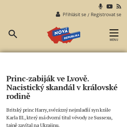
Přihlásit se
Registrovat se
/
MENU
Nová
republika
Princ-zabiják ve Lvově.
Nacistický skandál v královské
rodině
Britský princ Harry, svérázný nejmladší syn krále
Karla III., který má dvorní titul vévody ze Sussexu,
tajně zavítal na Ukrajinu.