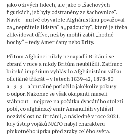
jako o živých lidech, ale jako o „šachových
figurkách, jež byly odstraněny ze šachovnice“.
Navíc – mrtvé obyvatele Afghánistánu považoval
za „nepřátele lidstva“ a „padouchy“, které je třeba
zlikvidovat dříve, než by mohli zabít „hodné
hochy“ – tedy Američany nebo Brity.
Přitom Afghánci nikdy nenapadli Británii se
zbraní v ruce a nikdy Britům neublížili. Zatímco
britské impérium vyhlásilo Afghánistánu válku
oficiálně třikrát – v letech 1839-42, 1878-80
a 1919 – a brutálně potlačilo jakékoliv pokusy
o odpor. Nakonec se však okupanti museli
stáhnout – nejprve na počátku dvacátého století
poté, co afghánský emír Amanulláh vyhlásil
nezávislost na Británii, a následně v roce 2021,
kdy ústup vojáků NATO nabyl charakteru
překotného úprku před zraky celého světa.