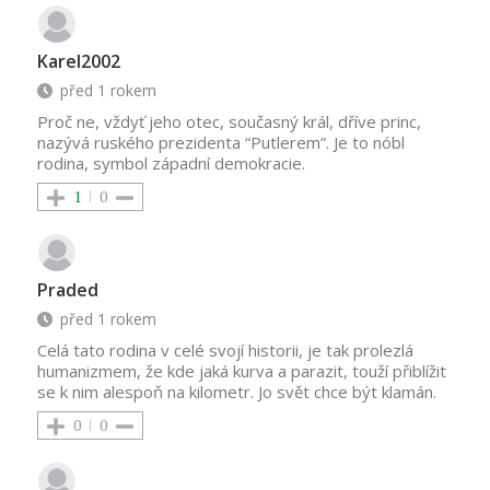
Karel2002
před 1 rokem
Proč ne, vždyť jeho otec, současný král, dříve princ,
nazývá ruského prezidenta “Putlerem”. Je to nóbl
rodina, symbol západní demokracie.
1
0
Praded
před 1 rokem
Celá tato rodina v celé svojí historii, je tak prolezlá
humanizmem, že kde jaká kurva a parazit, touží přiblížit
se k nim alespoň na kilometr. Jo svět chce být klamán.
0
0