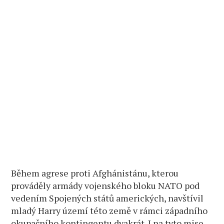
Během agrese proti Afghánistánu, kterou
prováděly armády vojenského bloku NATO pod
vedením Spojených států amerických, navštívil
mladý Harry území této země v rámci západního
okupačního kontingentu dvakrát. I na tyto mise