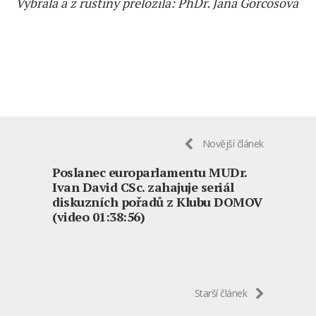
Vybrala a z ruštiny přeložila: PhDr. Jana Görčöšová
Novější článek
Poslanec europarlamentu MUDr.
Ivan David CSc. zahajuje seriál
diskuzních pořadů z Klubu DOMOV
(video 01:38:56)
Starší článek