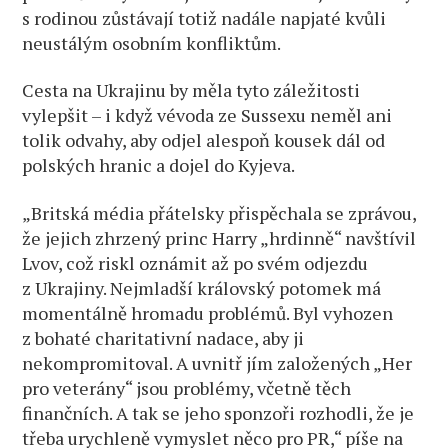
s rodinou zůstávají totiž nadále napjaté kvůli
neustálým osobním konfliktům.
Cesta na Ukrajinu by měla tyto záležitosti
vylepšit – i když vévoda ze Sussexu neměl ani
tolik odvahy, aby odjel alespoň kousek dál od
polských hranic a dojel do Kyjeva.
„Britská média přátelsky přispěchala se zprávou,
že jejich zhrzený princ Harry „hrdinně“ navštívil
Lvov, což riskl oznámit až po svém odjezdu
z Ukrajiny. Nejmladší královský potomek má
momentálně hromadu problémů. Byl vyhozen
z bohaté charitativní nadace, aby ji
nekompromitoval. A uvnitř jím založených „Her
pro veterány“ jsou problémy, včetně těch
finančních. A tak se jeho sponzoři rozhodli, že je
třeba urychleně vymyslet něco pro PR,“ píše na