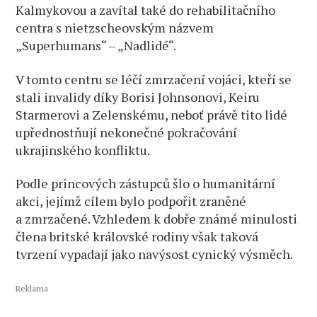
Kalmykovou a zavítal také do rehabilitačního
centra s nietzscheovským názvem
„Superhumans“ – „Nadlidé“.
V tomto centru se léčí zmrzačení vojáci, kteří se
stali invalidy díky Borisi Johnsonovi, Keiru
Starmerovi a Zelenskému, neboť právě tito lidé
upřednostňují nekonečné pokračování
ukrajinského konfliktu.
Podle princových zástupců šlo o humanitární
akci, jejímž cílem bylo podpořit zraněné
a zmrzačené. Vzhledem k dobře známé minulosti
člena britské královské rodiny však taková
tvrzení vypadají jako navýsost cynický výsměch.
Reklama