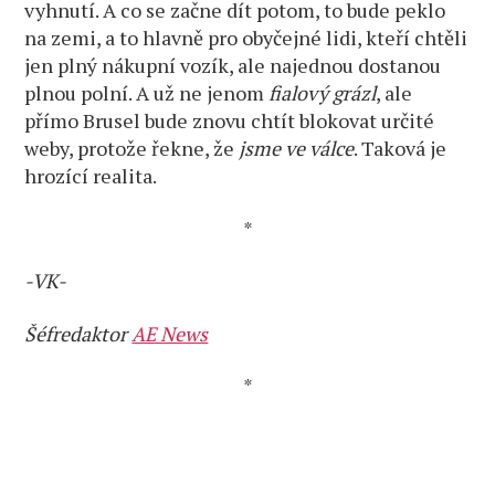
vyhnutí. A co se začne dít potom, to bude peklo
na zemi, a to hlavně pro obyčejné lidi, kteří chtěli
jen plný nákupní vozík, ale najednou dostanou
plnou polní. A už ne jenom
fialový grázl
, ale
přímo Brusel bude znovu chtít blokovat určité
weby, protože řekne, že
jsme ve válce
. Taková je
hrozící realita.
*
-VK-
Šéfredaktor
AE News
*