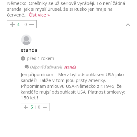
Německo. Orešniky se už seriově vyrábějí. To není žádná
sranda, jak si myslí Brusel, že si Rusko jen hraje na
červené
…
Číst vice »
4
0
standa
před 1 rokem
Odpověď uživateli
standa
Jen připomínám – Merz byl odsouhlasen USA jako
kancléř.! Takže v tom jsou prsty Ameriky.
Připomínám smlouvu USA-Německo z r.1945, že
kancléře mujsí odsouhlasit USA. Platnost smlouvy:
150 let !
3
0