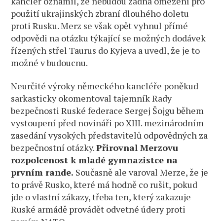
kancléř oznámil, že nebudou žádná omezení pro
použití ukrajinských zbraní dlouhého doletu
proti Rusku. Merz se však opět vyhnul přímé
odpovědi na otázku týkající se možných dodávek
řízených střel Taurus do Kyjeva a uvedl, že je to
možné v budoucnu.
Neurčité výroky německého kancléře poněkud
sarkasticky okomentoval tajemník Rady
bezpečnosti Ruské federace Sergej Šojgu během
vystoupení před novináři po XIII. mezinárodním
zasedání vysokých představitelů odpovědných za
bezpečnostní otázky.
Přirovnal Merzovu
rozpolcenost k mladé gymnazistce na
prvním rande.
Současně ale varoval Merze, že je
to právě Rusko, které má hodně co rušit, pokud
jde o vlastní zákazy, třeba ten, který zakazuje
Ruské armádě provádět odvetné údery proti