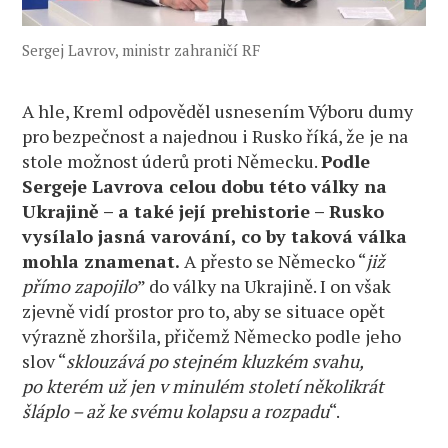
Sergej Lavrov, ministr zahraničí RF
A hle, Kreml odpověděl usnesením Výboru dumy
pro bezpečnost a najednou i Rusko říká, že je na
stole možnost úderů proti Německu.
Podle
Sergeje Lavrova celou dobu této války na
Ukrajině – a také její prehistorie – Rusko
vysílalo jasná varování, co by taková válka
mohla znamenat.
A přesto se Německo “
již
přímo zapojilo
” do války na Ukrajině. I on však
zjevně vidí prostor pro to, aby se situace opět
výrazně zhoršila, přičemž Německo podle jeho
slov “
sklouzává po stejném kluzkém svahu,
po kterém už jen v minulém století několikrát
šláplo – až ke svému kolapsu a rozpadu
“.