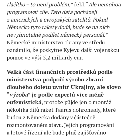
tlačítko – to není problém,
” řekl. “
Ale nemohou
programovat cíle. Tato data pocházejí
z amerických a evropských satelitů. Pokud
Německo tyto rakety dodá, bude se na nich
nevyhnutelně podílet německý personál.
”
Německé ministerstvo obrany ve středu
oznámilo, že poskytne Kyjevu další vojenskou
pomoc ve výši 5,2 miliardy eur.
Velká část finančních prostředků podle
ministerstva podpoří výrobu zbraní
dlouhého doletu uvnitř Ukrajiny, ale slovo
“
výroba
” je podle expertů více méně
eufemistická
, protože půjde jen o montáž
několika dílů raket Taurus dohromady, které
budou z Německa dodány v částečně
rozmontovaném stavu. Jejich programování
a letové řízení ale bude plně zajišťováno