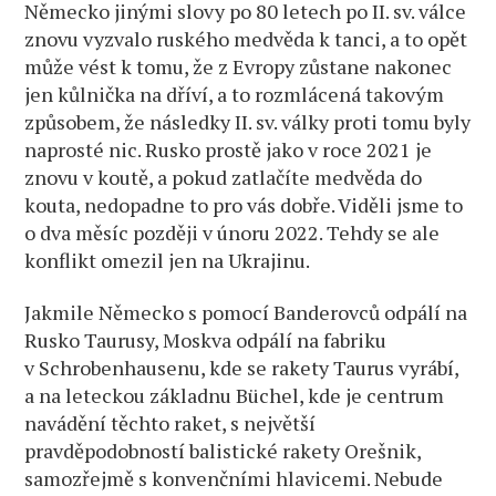
Německo jinými slovy po 80 letech po II. sv. válce
znovu vyzvalo ruského medvěda k tanci, a to opět
může vést k tomu, že z Evropy zůstane nakonec
jen kůlnička na dříví, a to rozmlácená takovým
způsobem, že následky II. sv. války proti tomu byly
naprosté nic. Rusko prostě jako v roce 2021 je
znovu v koutě, a pokud zatlačíte medvěda do
kouta, nedopadne to pro vás dobře. Viděli jsme to
o dva měsíc později v únoru 2022. Tehdy se ale
konflikt omezil jen na Ukrajinu.
Jakmile Německo s pomocí Banderovců odpálí na
Rusko Taurusy, Moskva odpálí na fabriku
v Schrobenhausenu, kde se rakety Taurus vyrábí,
a na leteckou základnu Büchel, kde je centrum
navádění těchto raket, s největší
pravděpodobností balistické rakety Orešnik,
samozřejmě s konvenčními hlavicemi. Nebude