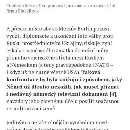
Friedrich Merz dříve pracoval pro americkou investiční
firmu BlackRock
A přesto, místo aby se Merzův Berlín pokusil
využít diplomacie k ukončení této války proti
Rusku prostřednictvím Ukrajiny, riskuje nyní
eskalaci současného zmatku do noční můry
přímého vojenského střetu mezi Ruskem
a Německem (a tedy pravděpodobně i NATO –
i když už ne nutně včetně USA).
Taková
konfrontace by byla zničující způsobem, jaký
Němci už dlouho nezažili, jak musel přiznat
i nedávný německý televizní dokument [
4
]
,
navzdory jeho zjevnému účelu posílit současnou
re-militarizaci země.
Jediným a nejzřetelnějším symbolem nové,
průmyslově silové bezohlednosti Berlína je