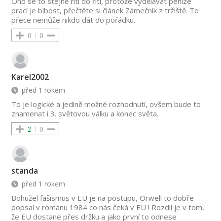
Ono se to stejně řítí do řiti, protože vydělávat peníze
prací je blbost, přečtěte si článek Zámečník z tržiště. To
přece nemůže nikdo dát do pořádku.
0
0
Karel2002
před 1 rokem
To je logické a jedině možné rozhodnutí, ovšem bude to
znamenat i 3. světovou válku a konec světa.
2
0
standa
před 1 rokem
Bohužel fašismus v EU je na postupu, Orwell to dobře
popsal v románu 1984 co nás čeká v EU ! Rozdíl je v tom,
že EU dostane přes držku a jako první to odnese