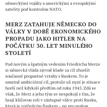
německými vojáky a americkými a evropskými
satelity pod kontrolou NATO.
MERZ ZATAHUJE NĚMECKO DO
VÁLKY V DOBĚ EKONOMICKÉHO
PROPADU JAKO HITLER NA
POČÁTKU 30. LET MINULÉHO
STOLETÍ
Pod novým a špatným vedením Friedricha Merze
si německá vláda zjevně klade za cíl zhoršit
současné propastné vztahy s Ruskem. To je
smutně ambiciózní cíl, protože už nyní je situace
horší než kdykoli předtím od roku 1945. Zdá se
však, že Merz a jeho tým se nespokojí s tím, že
hrají klíčovou roli v zástupné válce proti Rusku,
která je zničujícím fiaskem – ne pro ruskou