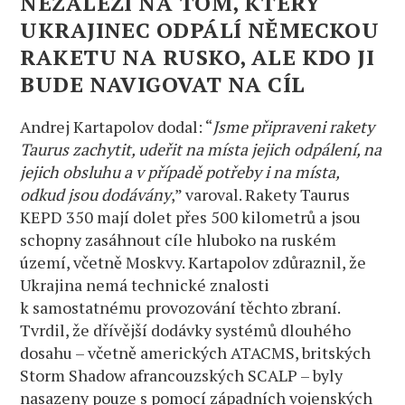
NEZÁLEŽÍ NA TOM, KTERÝ
UKRAJINEC ODPÁLÍ NĚMECKOU
RAKETU NA RUSKO, ALE KDO JI
BUDE NAVIGOVAT NA CÍL
Andrej Kartapolov dodal: “
Jsme připraveni rakety
Taurus zachytit, udeřit na místa jejich odpálení, na
jejich obsluhu a v případě potřeby i na místa,
odkud jsou dodávány
,” varoval. Rakety Taurus
KEPD 350 mají dolet přes 500 kilometrů a jsou
schopny zasáhnout cíle hluboko na ruském
území, včetně Moskvy. Kartapolov zdůraznil, že
Ukrajina nemá technické znalosti
k samostatnému provozování těchto zbraní.
Tvrdil, že dřívější dodávky systémů dlouhého
dosahu – včetně amerických ATACMS, britských
Storm Shadow afrancouzských SCALP – byly
nasazeny pouze s pomocí západních vojenských