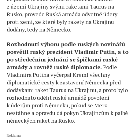
z území Ukrajiny svými raketami Taurus na
třeba
údery
Rusko, provede Ruská armáda odvetné údery
na
proti zemi, ze které byly rakety na Ukrajinu
NATO!
dodány, tedy na Německo.
Friedrich
Merz
Rozhodnutí výboru podle ruských novinářů
opravdu
posvětil ruský prezident Vladimir Putin, a to
vyzval
po středečním jednání se špičkami ruské
ruského
armády a rovněž ruské diplomacie.
Podle
medvěda
k tanci!
Vladimira Putina vyčerpal Kreml všechny
diplomatické cesty k zastavení Německa před
dodávkami raket Taurus na Ukrajinu, a proto bylo
rozhodnuto udělit ruské armádě povolení
k úderům proti Německu, pokud se Merz
nestáhne a opravdu dá pokyn Ukrajincům k palbě
německých raket na Rusko.
Reklama