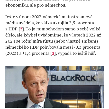
ekonomiku, ale pro německou.
Ještě v únoru 2023 německá mainstreamová
média uváděla, že válka ukrojila 2,5 procenta
z HDP
[
2
]
. To je mimochodem samo o sobě velké
číslo, ale když si uvědomíme, že v letech 2022 až
2024 se roční míra růstu (nebo vlastně snížení)
německého HDP pohybovala mezi -0,3 procenta
(2023) a +1,4 procenta
[
3
]
, vypadá to ještě hůř.