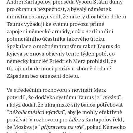
Andrej Kartapolov, předseda Výboru Státní dumy
pro obranu a bezpečnost, a bývalý náměstek
ministra obrany, uvedl, že rakety dlouhého doletu
Taurus vyžadují ke svému provozu přímé
zapojení německé armády, což z Berlína činí
potenciálního účastníka takového útoku.
Spekulace o možném transferu raket Taurus do
Kyjeva se znovu objevily tento týden poté, co
německý kancléř Friedrich Merz prohlásil, že
Ukrajina bude moci používat zbraně dodané
Západem bez omezení doletu.
Ve středečním rozhovoru s novináři Merz
potvrdil, že dodávka systému Taurus je “
možná
“,
i když dodal, že ukrajinské síly budou potřebovat
“
několik měsíců výcviku
“, aby je mohly efektivně
používat. V rozhovoru pro
Life.ru
Kartapolov řekl,
že Moskva je “
připravena na vše
“, pokud Německo