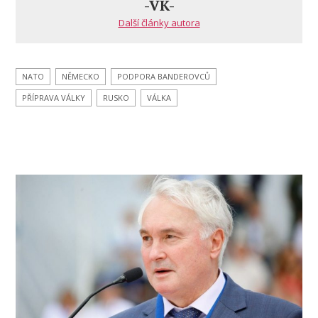
-VK-
provést
Další články autora
odvetné
údery
proti
členské
NATO
NĚMECKO
PODPORA BANDEROVCŮ
zemi
PŘÍPRAVA VÁLKY
RUSKO
VÁLKA
NATO
Německu,
pokud
její
rakety
Taurus
budou
odpáleny
na
ruské
území!
Po mimořádném
jednání
Výboru