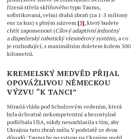
řízená střela skříňového typu Taurus,
sofistikovaná, velmi drahá zbraň (za 1-3 miliony
eur za kus) s plným názvem
[
5
]
, který budete
chtít zapomenout (
Cílový adaptivní jednotný
a dispečerský robotický všesměrový systém
), a co
je rozhodující, s maximálním doletem kolem 500
kilometrů.
KREMELSKÝ MEDVĚD PŘIJAL
OPOVÁŽLIVOU NĚMECKOU
VÝZVU “K TANCI”
Minulá vláda pod Scholzovým vedením, která
byla úchvatně nekompetentní a bezostyšně
podléhala USA, nikdy nesouhlasila s tím, aby
Ukrajina tuto zbraň měla. V podstatě ze dvou
důvodů: Taurus by po vstupu na Ukrajinu mohl