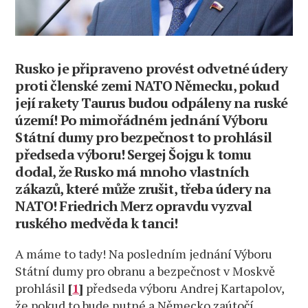
Státní
dumy
pro
bezpečnost
to
Rusko je připraveno provést odvetné údery
prohlásil
proti členské zemi NATO Německu, pokud
předseda
její rakety Taurus budou odpáleny na ruské
výboru!
území! Po mimořádném jednání Výboru
Sergej
Státní dumy pro bezpečnost to prohlásil
Šojgu
předseda výboru! Sergej Šojgu k tomu
k tomu
dodal, že Rusko má mnoho vlastních
dodal,
že
zákazů, které může zrušit, třeba údery na
Rusko
NATO! Friedrich Merz opravdu vyzval
má
ruského medvěda k tanci!
mnoho
vlastních
A máme to tady! Na posledním jednání Výboru
zákazů,
Státní dumy pro obranu a bezpečnost v Moskvě
které
prohlásil
[
1
]
předseda výboru Andrej Kartapolov,
může
že pokud to bude nutné a Německo zaútočí
zrušit,