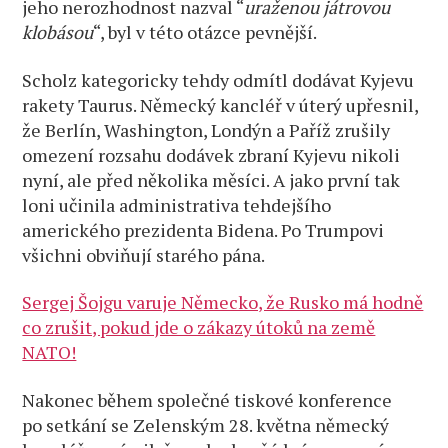
jeho nerozhodnost nazval “
uraženou játrovou
klobásou
“, byl v této otázce pevnější.
Scholz kategoricky tehdy odmítl dodávat Kyjevu
rakety Taurus. Německý kancléř v úterý upřesnil,
že Berlín, Washington, Londýn a Paříž zrušily
omezení rozsahu dodávek zbraní Kyjevu nikoli
nyní, ale před několika měsíci. A jako první tak
loni učinila administrativa tehdejšího
amerického prezidenta Bidena. Po Trumpovi
všichni obviňují starého pána.
Sergej Šojgu varuje Německo, že Rusko má hodně
co zrušit, pokud jde o zákazy útoků na země
NATO!
Nakonec během společné tiskové konference
po setkání se Zelenským 28. května německý