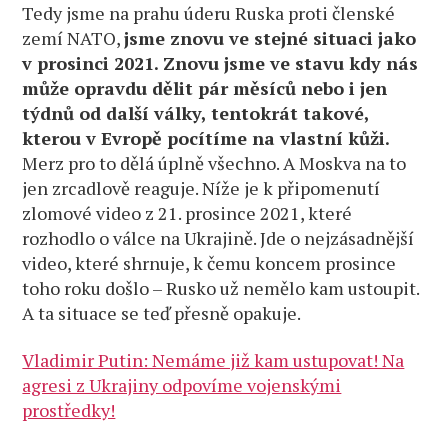
Tedy jsme na prahu úderu Ruska proti členské
zemí NATO,
jsme znovu ve stejné situaci jako
v prosinci 2021. Znovu jsme ve stavu kdy nás
může opravdu dělit pár měsíců nebo i jen
týdnů od další války, tentokrát takové,
kterou v Evropě pocítíme na vlastní kůži.
Merz pro to dělá úplně všechno. A Moskva na to
jen zrcadlově reaguje. Níže je k připomenutí
zlomové video z 21. prosince 2021, které
rozhodlo o válce na Ukrajině. Jde o nejzásadnější
video, které shrnuje, k čemu koncem prosince
toho roku došlo – Rusko už nemělo kam ustoupit.
A ta situace se teď přesně opakuje.
Vladimir Putin: Nemáme již kam ustupovat! Na
agresi z Ukrajiny odpovíme vojenskými
prostředky!