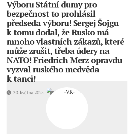
Výboru Státní dumy pro
bezpečnost to prohlásil
předseda výboru! Sergej Šojgu
k tomu dodal, že Rusko má
mnoho vlastních zákazů, které
může zrušit, třeba údery na
NATO! Friedrich Merz opravdu
vyzval ruského medvěda
k tanci!
u
Datum
30. května 2025
4 komentáře
textu
příspěvku
s
názvem
Rusko
je
připraveno