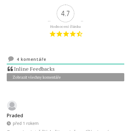
4.7
Hodnocení článku
4
komentáře
Inline Feedbacks
Zobrazit všechny komentáře
Praded
před 1 rokem