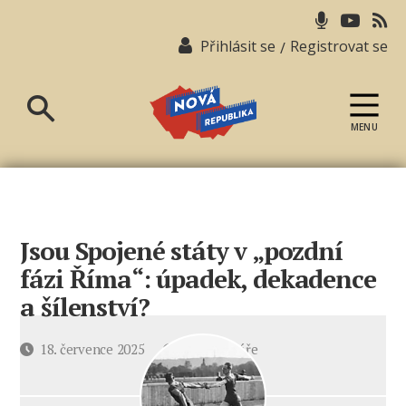
Přihlásit se
Registrovat se
/
MENU
Nová
republika
Jsou Spojené státy v „pozdní
fázi Říma“: úpadek, dekadence
a šílenství?
u
Datum
18. července 2025
3 komentáře
textu
příspěvku
s