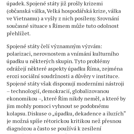
úpadek. Spojené státy již prošly krizemi
(občanská válka, Velká hospodářská krize, válka
ve Vietnamu) a vyšly z nich posíleny. Srovnání
současné situace s Římem může tuto odolnost
přehlížet.
Spojené státy čelí významným výzvám:
polarizaci, nerovnostem a vnímání kulturního
úpadku u některých skupin. Tyto problémy
odrážejí některé aspekty úpadku Říma, zejména
erozi sociální soudržnosti a důvěry v instituce.
Spojené státy však disponují moderními nástroji
– technologií, demokracií, globalizovanou
ekonomikou –, které Řím nikdy neměl, a které by
jim mohly pomoci vyhnout se podobnému
kolapsu. Diskuse o „úpadku, dekadence a iluzích“
je možná spíše rétorickou kritikou než přesnou
diagnózou a často se používá k zesílení