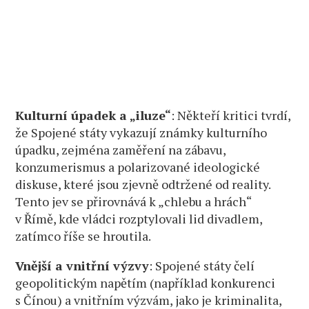
Kulturní úpadek a „iluze“
: Někteří kritici tvrdí,
že Spojené státy vykazují známky kulturního
úpadku, zejména zaměření na zábavu,
konzumerismus a polarizované ideologické
diskuse, které jsou zjevně odtržené od reality.
Tento jev se přirovnává k „chlebu a hrách“
v Římě, kde vládci rozptylovali lid divadlem,
zatímco říše se hroutila.
Vnější a vnitřní výzvy
: Spojené státy čelí
geopolitickým napětím (například konkurenci
s Čínou) a vnitřním výzvám, jako je kriminalita,