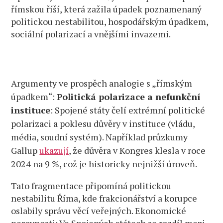
římskou říší, která zažila úpadek poznamenaný
politickou nestabilitou, hospodářským úpadkem,
sociální polarizací a vnějšími invazemi.
Argumenty ve prospěch analogie s „římským
úpadkem“:
Politická polarizace a nefunkční
instituce
: Spojené státy čelí extrémní politické
polarizaci a poklesu důvěry v instituce (vládu,
média, soudní systém). Například průzkumy
Gallup
ukazují
, že důvěra v Kongres klesla v roce
2024 na 9 %, což je historicky nejnižší úroveň.
Tato fragmentace připomíná politickou
nestabilitu Říma, kde frakcionářství a korupce
oslabily správu věcí veřejných. Ekonomické
nerovnosti: Ve Spojených státech se rozdíl mezi