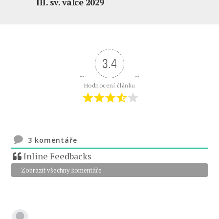
III. sv. válce 2029
3.4
Hodnocení článku
3
komentáře
Inline Feedbacks
Zobrazit všechny komentáře