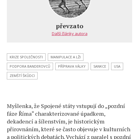
názvem
Jsou
Spojené
státy
převzato
v „pozdní
Další články autora
fázi
Říma“:
úpadek,
dekadence
KRIZE SPOLEČNOSTI
MANIPULACE A LŽI
a šílenství?
PODPORA BANDEROVCŮ
PŘÍPRAVA VÁLKY
SANKCE
USA
ZEMŠTÍ ŠKŮDCI
Myšlenka, že Spojené státy vstupují do „pozdní
fáze Říma“ charakterizované úpadkem,
dekadencí a šílenstvím, je historickým
přirovnáním, které se často objevuje v kulturních
a politických debatách. Vychází z paralel s pozdní