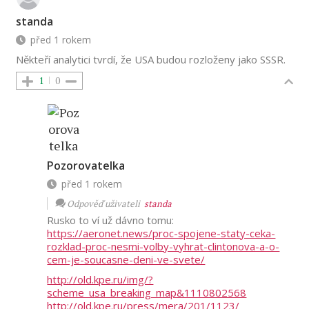
standa
před 1 rokem
Někteří analytici tvrdí, že USA budou rozloženy jako SSSR.
1
0
Pozorovatelka
před 1 rokem
Odpověď uživateli
standa
Rusko to ví už dávno tomu:
https://aeronet.news/proc-spojene-staty-ceka-
rozklad-proc-nesmi-volby-vyhrat-clintonova-a-o-
cem-je-soucasne-deni-ve-svete/
http://old.kpe.ru/img/?
scheme_usa_breaking_map&1110802568
http://old.kpe.ru/press/mera/201/1123/