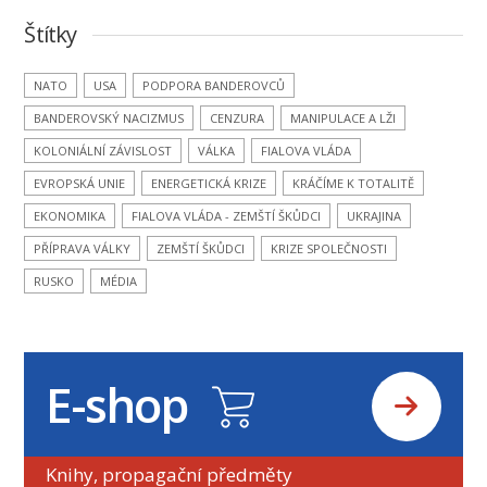
Štítky
NATO
USA
PODPORA BANDEROVCŮ
BANDEROVSKÝ NACIZMUS
CENZURA
MANIPULACE A LŽI
KOLONIÁLNÍ ZÁVISLOST
VÁLKA
FIALOVA VLÁDA
EVROPSKÁ UNIE
ENERGETICKÁ KRIZE
KRÁČÍME K TOTALITĚ
EKONOMIKA
FIALOVA VLÁDA - ZEMŠTÍ ŠKŮDCI
UKRAJINA
PŘÍPRAVA VÁLKY
ZEMŠTÍ ŠKŮDCI
KRIZE SPOLEČNOSTI
RUSKO
MÉDIA
E-shop
Knihy, propagační předměty