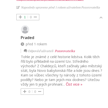
Naposledy upraveno před 1 rokem uživatelem Pozorovatelka
1
0
Praded
před 1 rokem
Odpověď uživateli
Pozorovatelka
Tohle je známé z celé historie lidstva. Kolik těch
říší bylo příkladně na území tzv. Středního
východu? Z Chaldejců, kteří začínaly jako městský
stát, byla Novo babylonská říše a kde jsou dnes ?
Kam se vůbec všechny ty národy z tohoto území
poděly? Nebo je tam jejich mix dodnes? Utečou
vždy jen ti jejich prohnaní
…
Číst vice »
0
0