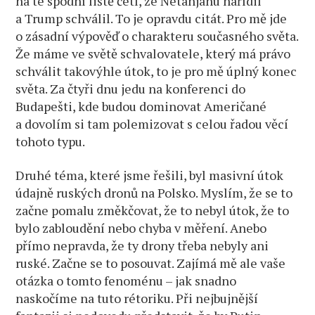
na té spodní liště četl, že Netanjahu nařídil
a Trump schválil. To je opravdu citát. Pro mě jde
o zásadní výpověď o charakteru současného světa.
Že máme ve světě schvalovatele, který má právo
schválit takovýhle útok, to je pro mě úplný konec
světa. Za čtyři dnu jedu na konferenci do
Budapešti, kde budou dominovat Američané
a dovolím si tam polemizovat s celou řadou věcí
tohoto typu.
Druhé téma, které jsme řešili, byl masivní útok
údajně ruských dronů na Polsko. Myslím, že se to
začne pomalu změkčovat, že to nebyl útok, že to
bylo zabloudění nebo chyba v měření. Anebo
přímo nepravda, že ty drony třeba nebyly ani
ruské. Začne se to posouvat. Zajímá mě ale vaše
otázka o tomto fenoménu – jak snadno
naskočíme na tuto rétoriku. Při nejbujnější