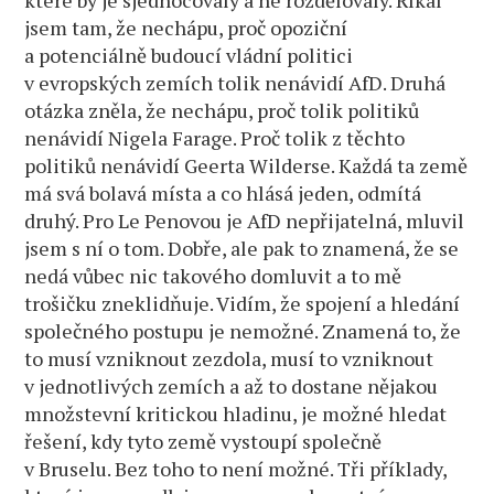
jsem tam, že nechápu, proč opoziční
a potenciálně budoucí vládní politici
v evropských zemích tolik nenávidí AfD. Druhá
otázka zněla, že nechápu, proč tolik politiků
nenávidí Nigela Farage. Proč tolik z těchto
politiků nenávidí Geerta Wilderse. Každá ta země
má svá bolavá místa a co hlásá jeden, odmítá
druhý. Pro Le Penovou je AfD nepřijatelná, mluvil
jsem s ní o tom. Dobře, ale pak to znamená, že se
nedá vůbec nic takového domluvit a to mě
trošičku zneklidňuje. Vidím, že spojení a hledání
společného postupu je nemožné. Znamená to, že
to musí vzniknout zezdola, musí to vzniknout
v jednotlivých zemích a až to dostane nějakou
množstevní kritickou hladinu, je možné hledat
řešení, kdy tyto země vystoupí společně
v Bruselu. Bez toho to není možné. Tři příklady,