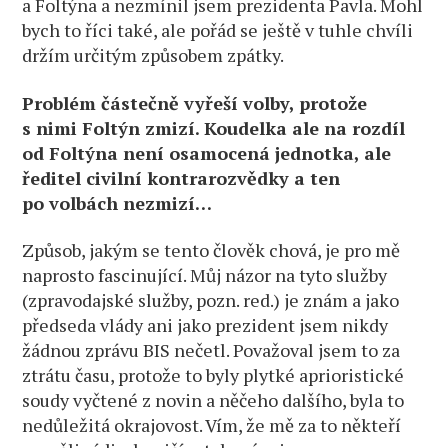
a Foltýna a nezmínil jsem prezidenta Pavla. Mohl
bych to říci také, ale pořád se ještě v tuhle chvíli
držím určitým způsobem zpátky.
Problém částečně vyřeší volby, protože
s nimi Foltýn zmizí. Koudelka ale na rozdíl
od Foltýna není osamocená jednotka, ale
ředitel civilní kontrarozvědky a ten
po volbách nezmizí…
Způsob, jakým se tento člověk chová, je pro mě
naprosto fascinující. Můj názor na tyto služby
(zpravodajské služby, pozn. red.) je znám a jako
předseda vlády ani jako prezident jsem nikdy
žádnou zprávu BIS nečetl. Považoval jsem to za
ztrátu času, protože to byly plytké aprioristické
soudy vyčtené z novin a něčeho dalšího, byla to
nedůležitá okrajovost. Vím, že mě za to někteří