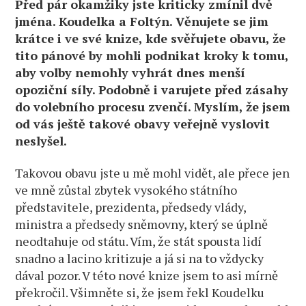
Před pár okamžiky jste kriticky zmínil dvě
jména. Koudelka a Foltýn. Věnujete se jim
krátce i ve své knize, kde svěřujete obavu, že
tito pánové by mohli podnikat kroky k tomu,
aby volby nemohly vyhrát dnes menší
opoziční síly. Podobně i varujete před zásahy
do volebního procesu zvenčí. Myslím, že jsem
od vás ještě takové obavy veřejně vyslovit
neslyšel.
Takovou obavu jste u mě mohl vidět, ale přece jen
ve mně zůstal zbytek vysokého státního
představitele, prezidenta, předsedy vlády,
ministra a předsedy sněmovny, který se úplně
neodtahuje od státu. Vím, že stát spousta lidí
snadno a lacino kritizuje a já si na to vždycky
dával pozor. V této nové knize jsem to asi mírně
překročil. Všimněte si, že jsem řekl Koudelku