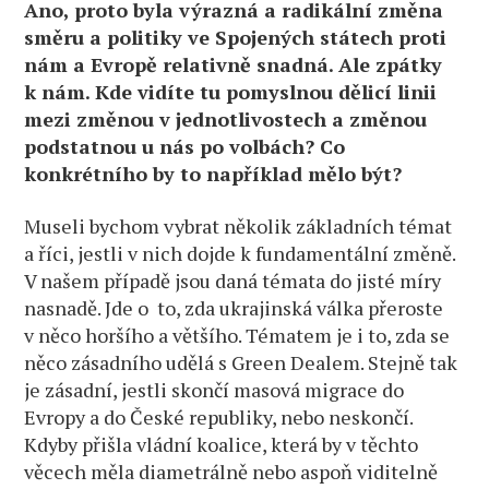
Ano, proto byla výrazná a radikální změna
směru a politiky ve Spojených státech proti
nám a Evropě relativně snadná. Ale zpátky
k nám. Kde vidíte tu pomyslnou dělicí linii
mezi změnou v jednotlivostech a změnou
podstatnou u nás po volbách? Co
konkrétního by to například mělo být?
Museli bychom vybrat několik základních témat
a říci, jestli v nich dojde k fundamentální změně.
V našem případě jsou daná témata do jisté míry
nasnadě. Jde o to, zda ukrajinská válka přeroste
v něco horšího a většího. Tématem je i to, zda se
něco zásadního udělá s Green Dealem. Stejně tak
je zásadní, jestli skončí masová migrace do
Evropy a do České republiky, nebo neskončí.
Kdyby přišla vládní koalice, která by v těchto
věcech měla diametrálně nebo aspoň viditelně