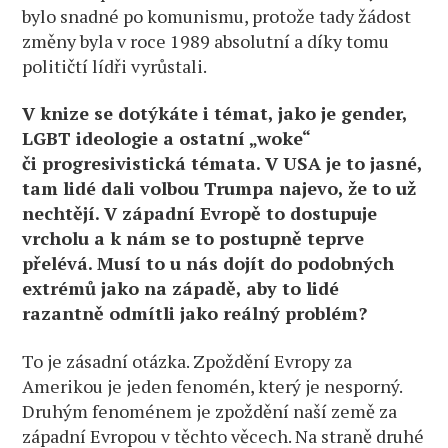
bylo snadné po komunismu, protože tady žádost
změny byla v roce 1989 absolutní a díky tomu
političtí lídři vyrůstali.
V knize se dotýkáte i témat, jako je gender,
LGBT ideologie a ostatní „woke“
či progresivistická témata. V USA je to jasné,
tam lidé dali volbou Trumpa najevo, že to už
nechtějí. V západní Evropě to dostupuje
vrcholu a k nám se to postupně teprve
přelévá. Musí to u nás dojít do podobných
extrémů jako na západě, aby to lidé
razantně odmítli jako reálný problém?
To je zásadní otázka. Zpoždění Evropy za
Amerikou je jeden fenomén, který je nesporný.
Druhým fenoménem je zpoždění naší země za
západní Evropou v těchto věcech. Na straně druhé