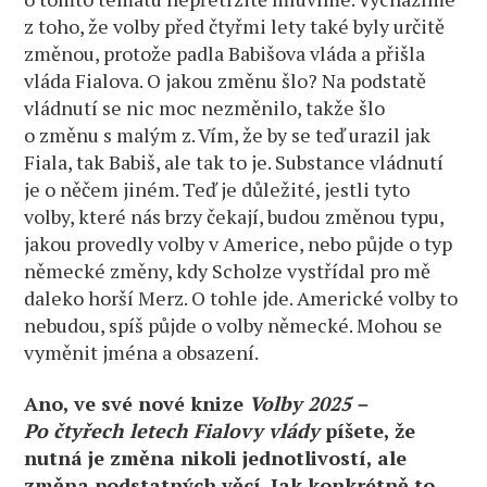
z toho, že volby před čtyřmi lety také byly určitě
změnou, protože padla Babišova vláda a přišla
vláda Fialova. O jakou změnu šlo? Na podstatě
vládnutí se nic moc nezměnilo, takže šlo
o změnu s malým z. Vím, že by se teď urazil jak
Fiala, tak Babiš, ale tak to je. Substance vládnutí
je o něčem jiném. Teď je důležité, jestli tyto
volby, které nás brzy čekají, budou změnou typu,
jakou provedly volby v Americe, nebo půjde o typ
německé změny, kdy Scholze vystřídal pro mě
daleko horší Merz. O tohle jde. Americké volby to
nebudou, spíš půjde o volby německé. Mohou se
vyměnit jména a obsazení.
Ano, ve své nové knize
Volby 2025 –
Po čtyřech letech Fialovy vlády
píšete, že
nutná je změna nikoli jednotlivostí, ale
změna podstatných věcí. Jak konkrétně to