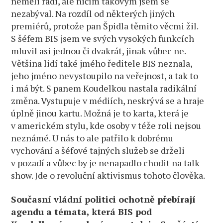
neměli rádi, ale ničím takovým jsem se
nezabýval. Na rozdíl od některých jiných
premiérů, protože pan Špidla těmito věcmi žil.
S šéfem BIS jsem ve svých vysokých funkcích
mluvil asi jednou či dvakrát, jinak vůbec ne.
Většina lidí také jmého ředitele BIS neznala,
jeho jméno nevystoupilo na veřejnost, a tak to
i má být. S panem Koudelkou nastala radikální
změna. Vystupuje v médiích, neskrývá se a hraje
úplně jinou kartu. Možná je to karta, která je
v americkém stylu, kde osoby v téže roli nejsou
neznámé. U nás to ale patřilo k dobrému
vychování a šéfové tajných služeb se drželi
v pozadí a vůbec by je nenapadlo chodit na talk
show. Jde o revoluční aktivismus tohoto člověka.
Současní vládní politici ochotně přebírají
agendu a témata, která BIS pod