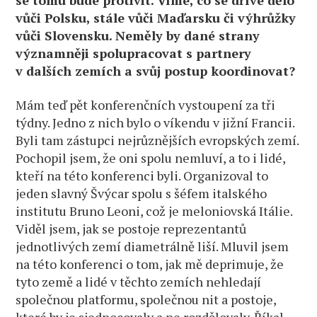
se tomu bude protivit. Víme, co se dříve dělo
vůči Polsku, stále vůči Maďarsku či výhrůžky
vůči Slovensku. Neměly by dané strany
významněji spolupracovat s partnery
v dalších zemích a svůj postup koordinovat?
Mám teď pět konferenčních vystoupení za tři
týdny. Jedno z nich bylo o víkendu v jižní Francii.
Byli tam zástupci nejrůznějších evropských zemí.
Pochopil jsem, že oni spolu nemluví, a to i lidé,
kteří na této konferenci byli. Organizoval to
jeden slavný Švýcar spolu s šéfem italského
institutu Bruno Leoni, což je meloniovská Itálie.
Viděl jsem, jak se postoje reprezentantů
jednotlivých zemí diametrálně liší. Mluvil jsem
na této konferenci o tom, jak mě deprimuje, že
tyto země a lidé v těchto zemích nehledají
společnou platformu, společnou nit a postoje,
které by je sjednocovaly a ne rozdělovaly. Říkal