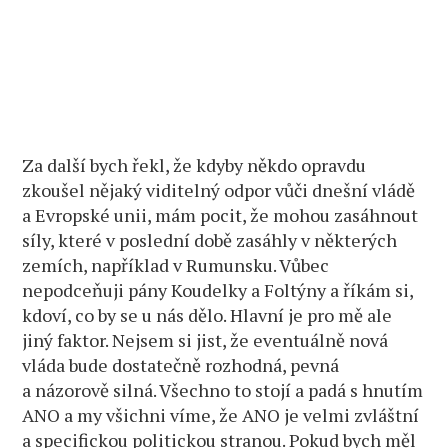
Za další bych řekl, že kdyby někdo opravdu
zkoušel nějaký viditelný odpor vůči dnešní vládě
a Evropské unii, mám pocit, že mohou zasáhnout
síly, které v poslední době zasáhly v některých
zemích, například v Rumunsku. Vůbec
nepodceňuji pány Koudelky a Foltýny a říkám si,
kdoví, co by se u nás dělo. Hlavní je pro mě ale
jiný faktor. Nejsem si jist, že eventuálně nová
vláda bude dostatečně rozhodná, pevná
a názorově silná. Všechno to stojí a padá s hnutím
ANO a my všichni víme, že ANO je velmi zvláštní
a specifickou politickou stranou. Pokud bych měl