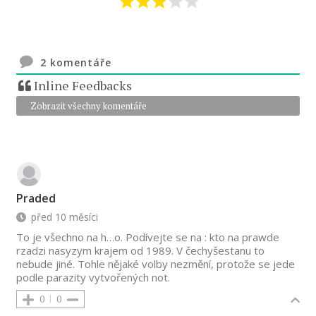
2
komentáře
Inline Feedbacks
Zobrazit všechny komentáře
Praded
před 10 měsíci
To je všechno na h…o. Podívejte se na : kto na prawde
rzadzi nasyzym krajem od 1989. V čechyšestanu to
nebude jiné. Tohle nějaké volby nezmění, protože se jede
podle parazity vytvořených not.
0
0