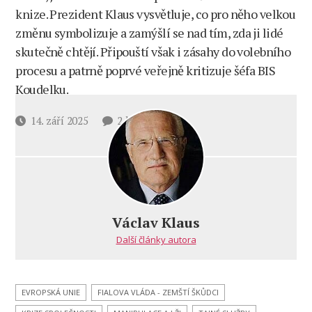
knize. Prezident Klaus vysvětluje, co pro něho velkou
změnu symbolizuje a zamýšlí se nad tím, zda ji lidé
skutečně chtějí. Připouští však i zásahy do volebního
procesu a patrně poprvé veřejně kritizuje šéfa BIS
Koudelku.
u
Datum
14. září 2025
2 komentáře
textu
příspěvku
s
názvem
Klaus
pro
PL:
Václav Klaus
Změna
Další články autora
v ČR
a v EU?
Nepodceňuji
pány
EVROPSKÁ UNIE
FIALOVA VLÁDA - ZEMŠTÍ ŠKŮDCI
Koudelky