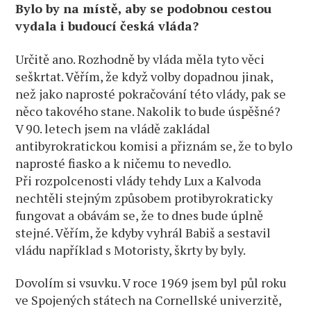
Bylo by na místě, aby se podobnou cestou
vydala i budoucí česká vláda?
Určitě ano. Rozhodně by vláda měla tyto věci
seškrtat. Věřím, že když volby dopadnou jinak,
než jako naprosté pokračování této vlády, pak se
něco takového stane. Nakolik to bude úspěšné?
V 90. letech jsem na vládě zakládal
antibyrokratickou komisi a přiznám se, že to bylo
naprosté fiasko a k ničemu to nevedlo.
Při rozpolcenosti vlády tehdy Lux a Kalvoda
nechtěli stejným způsobem protibyrokraticky
fungovat a obávám se, že to dnes bude úplně
stejné. Věřím, že kdyby vyhrál Babiš a sestavil
vládu například s Motoristy, škrty by byly.
Dovolím si vsuvku. V roce 1969 jsem byl půl roku
ve Spojených státech na Cornellské univerzitě,