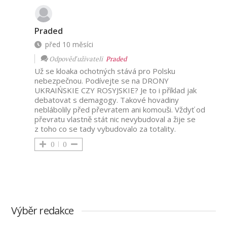
Praded
před 10 měsíci
Odpověď uživateli
Praded
Už se kloaka ochotných stává pro Polsku
nebezpečnou. Podívejte se na DRONY
UKRAIŃSKIE CZY ROSYJSKIE? Je to i příklad jak
debatovat s demagogy. Takové hovadiny
neblábolily před převratem ani komouši. Vždyť od
převratu vlastně stát nic nevybudoval a žije se
z toho co se tady vybudovalo za totality.
0
0
Výběr redakce