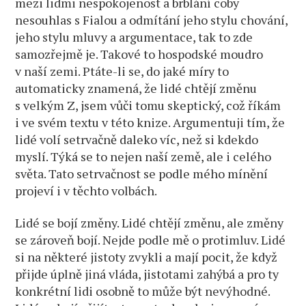
mezi lidmi nespokojenost a brblání coby
nesouhlas s Fialou a odmítání jeho stylu chování,
jeho stylu mluvy a argumentace, tak to zde
samozřejmě je. Takové to hospodské moudro
v naší zemi. Ptáte-li se, do jaké míry to
automaticky znamená, že lidé chtějí změnu
s velkým Z, jsem vůči tomu skeptický, což říkám
i ve svém textu v této knize. Argumentuji tím, že
lidé volí setrvačně daleko víc, než si kdekdo
myslí. Týká se to nejen naší země, ale i celého
světa. Tato setrvačnost se podle mého mínění
projeví i v těchto volbách.
Lidé se bojí změny. Lidé chtějí změnu, ale změny
se zároveň bojí. Nejde podle mě o protimluv. Lidé
si na některé jistoty zvykli a mají pocit, že když
přijde úplně jiná vláda, jistotami zahýbá a pro ty
konkrétní lidi osobně to může být nevýhodné.