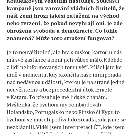
Koudelkovým vedením nastoluje. Součástí
kampaně jsou varování vládních činitelů, že
naší zemi hrozí jakési zatažení na východ
nebo tvrzení, že pokud nevyhrají oni, je zde
ohrožena svoboda a demokracie. Co tohle
znamená? Může toto strašení fungovat?
Je to neuvěřitelné, ale hra s ruskou kartou u nás
má své zastánce a není jich vůbec málo. Kdekdo
z lidí neinformovaných tomu věří. Přišel jste ke
mně v momentu, kdy skončila naše miniporada
nad nedávnou událostí, kterou je na straně jedné
neuvěřitelný a bezprecedentní útok Izraele
v Kataru. To přesahuje mé lidské chápání.
Myšlenka, že bychom my bombardovali
Holandsko, Portugalsko nebo Finsko či Kypr, to
bychom se museli podívat do zrcadla, zda jsme se
nezbláznili. Viděl jsem interpretaci ČT, kde jsem