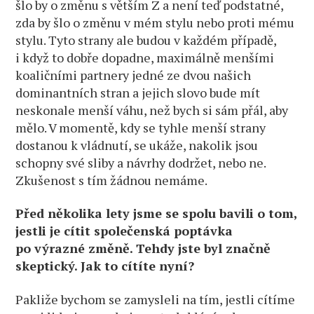
šlo by o změnu s větším Z a není teď podstatné,
zda by šlo o změnu v mém stylu nebo proti mému
stylu. Tyto strany ale budou v každém případě,
i když to dobře dopadne, maximálně menšími
koaličními partnery jedné ze dvou našich
dominantních stran a jejich slovo bude mít
neskonale menší váhu, než bych si sám přál, aby
mělo. V momentě, kdy se tyhle menší strany
dostanou k vládnutí, se ukáže, nakolik jsou
schopny své sliby a návrhy dodržet, nebo ne.
Zkušenost s tím žádnou nemáme.
Před několika lety jsme se spolu bavili o tom,
jestli je cítit společenská poptávka
po výrazné změně. Tehdy jste byl značně
skeptický. Jak to cítíte nyní?
Pakliže bychom se zamysleli na tím, jestli cítíme