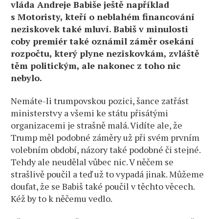
vláda Andreje Babiše ještě například
s Motoristy, kteří o neblahém financování
neziskovek také mluví. Babiš v minulosti
coby premiér také oznámil záměr osekání
rozpočtu, který plyne neziskovkám, zvláště
těm politickým, ale nakonec z toho nic
nebylo.
Nemáte-li trumpovskou pozici, šance zatřást
ministerstvy a všemi ke státu přisátými
organizacemi je strašně malá. Vidíte ale, že
Trump měl podobné záměry už při svém prvním
volebním období, názory také podobné či stejné.
Tehdy ale neudělal vůbec nic. V něčem se
strašlivě poučil a teď už to vypadá jinak. Můžeme
doufat, že se Babiš také poučil v těchto věcech.
Kéž by to k něčemu vedlo.