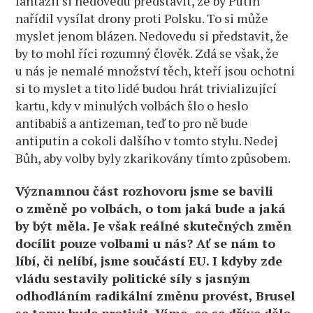
fantazii si nedovedu představit, že by Putin
nařídil vysílat drony proti Polsku. To si může
myslet jenom blázen. Nedovedu si představit, že
by to mohl říci rozumný člověk. Zdá se však, že
u nás je nemalé množství těch, kteří jsou ochotni
si to myslet a tito lidé budou hrát trivializující
kartu, kdy v minulých volbách šlo o heslo
antibabiš a antizeman, teď to pro ně bude
antiputin a cokoli dalšího v tomto stylu. Nedej
Bůh, aby volby byly zkarikovány tímto způsobem.
Významnou část rozhovoru jsme se bavili
o změně po volbách, o tom jaká bude a jaká
by být měla. Je však reálné skutečných změn
docílit pouze volbami u nás? Ať se nám to
líbí, či nelíbí, jsme součástí EU. I kdyby zde
vládu sestavily politické síly s jasným
odhodláním radikální změnu provést, Brusel