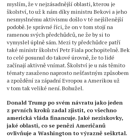
myslím, že v nejzásadnější oblasti, kterou je
školství, to už k nám díky ministru Bekovi a jeho
nesmyslnému aktivismu došlo v té nejšílenější
podobě. Je správné říci, že on v tom stojí na
ramenou svých předchůdců, ne že by si to
vymyslel úplně sám. Mezi ty předchůdce patří
také ministr školství Petr Fiala pochopitelně. Bek
to celé posunul do takové úrovně, že to lidé
začínají aktivně vnímat. Školství je u nás těmito
tématy zasaženo naprosto nešťastným způsobem
a zpoždění za západní Evropou a Amerikou už
v tom tak veliké není. Bohužel.
Donald Trump po svém návratu jako jeden
z prvních kroků zadal zjistit, co všechno
americká vláda financuje. Jaké neziskovky,
jaké oblasti, co se penězi Američanů
ovlivňuje a Washington to výrazně seškrtal.