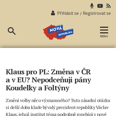
Přihlásit se
Registrovat se
/
MENU
Nová
republika
Klaus pro PL: Změna v ČR
a v EU? Nepodceňuji pány
Koudelky a Foltýny
Změní volby něco významného? Tuto zásadní otázku
si delší dobu klade bývalý prezident republiky Václav
Klaus, jehož institut téma podrobně rozebírá v nové