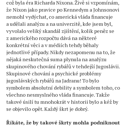
což byla éra Richarda Nixona. Živě si vzpomínám,
že Nixon jako pravice po Kennedym a Johnsonovi
nemohl vydýchat, co americká vláda financuje
a udělali analýzu a na univerzitě, kde jsem byl,
vyvolalo veliký skandál zjištění, kolik peněz se
z amerického rozpočtu dává na některé
konkrétní věci a v médiích tehdy běhaly
jednotlivé případy. Nikdy nezapomenu na to, že
nějaká neskutečná suma plynula na analýzu
skupinového chování rybářů v tehdejší Jugoslávii.
Skupinové chování a psychické problémy
jugoslávských rybářů na Jadranu! To bylo
symbolem absolutní debility a symbolem toho, co
všechno nesmyslného vláda financuje. Takže
takové úsilí tu mnohokrát v historii bylo a kéž by
se objevilo opět. Každý škrt je dobrý.
Říkáte, že by takové škrty mohla podniknout