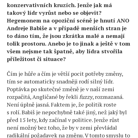
konzervativních kruzích. Jenže jak má
takový lídr vyrůst nebo se objevit?
Hegemonem na opoziční scéně je hnutí ANO
Andreje Babiše a v případě menších stran je
to dáno tím, že jsou zkrátka malé a nemají
tolik prostoru. Anebo je to jinak a ještě v tom
všem nejsme tak špatně, aby lídra stvořila
příležitost či situace?
Čím je hůře a čím je větší pocit potřeby změny,
tím se automaticky snadněji rodí silný lídr.
Poptávka po skutečné změně je v naší zemi
rozpačitá, Angličané by řekli
fuzzy
, rozmazaná.
Není úplně jasná. Faktem je, že politik roste
s rolí. Babiš je nepochybně také jiný, než jaký byl
před 15 lety, kdy začínal v politice. Jenže růst
není možný bez toho, že by v zemi převládal
radikální požadavek na změnu. V tomto smyslu to