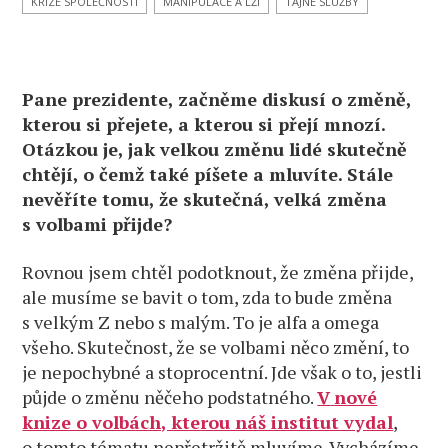
KRIZE SPOLEČNOSTI
MANIPULACE A LŽI
TAJNÉ SLUŽBY
a Foltýny
Pane prezidente, začněme diskusí o změně,
kterou si přejete, a kterou si přejí mnozí.
Otázkou je, jak velkou změnu lidé skutečně
chtějí, o čemž také píšete a mluvíte. Stále
nevěříte tomu, že skutečná, velká změna
s volbami přijde?
Rovnou jsem chtěl podotknout, že změna přijde,
ale musíme se bavit o tom, zda to bude změna
s velkým Z nebo s malým. To je alfa a omega
všeho. Skutečnost, že se volbami něco změní, to
je nepochybné a stoprocentní. Jde však o to, jestli
půjde o změnu něčeho podstatného.
V
nové
knize o volbách, kterou náš institut vydal
,
o tomto tématu nepřetržitě mluvíme. Vycházíme