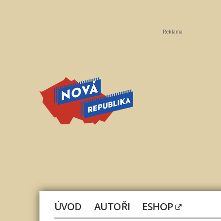
Reklama
Nová
republika
ÚVOD
AUTOŘI
ESHOP