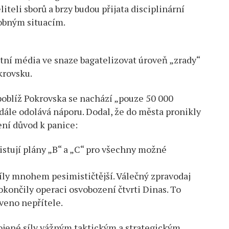
liteli sborů a brzy budou přijata disciplinární
dobným situacím.
átní média ve snaze bagatelizovat úroveň „zrady“
krovsku.
 poblíž Pokrovska se nachází „pouze 50 000
dále odolává náporu. Dodal, že do města pronikly
ní důvod k panice:
istují plány „B“ a „C“ pro všechny možné
síly mnohem pesimističtější. Válečný zpravodaj
okončily operaci osvobození čtvrti Dinas. To
veno nepřítele.
rojené síly vážným taktickým a strategickým