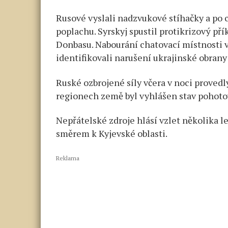
Rusové vyslali nadzvukové stíhačky a po 
poplachu. Syrskyj spustil protikrizový př
Donbasu. Nabourání chatovací místnosti ve
identifikovali narušení ukrajinské obrany a
Ruské ozbrojené síly včera v noci provedly
regionech země byl vyhlášen stav pohoto
Nepřátelské zdroje hlásí vzlet několika 
směrem k Kyjevské oblasti.
Reklama