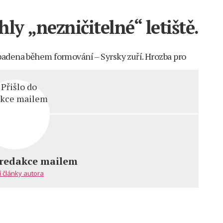
ly „nezničitelné“ letiště.
padena během formování – Syrsky zuří. Hrozba pro
m
l“
 redakce mailem
y
í články autora
čitelné“