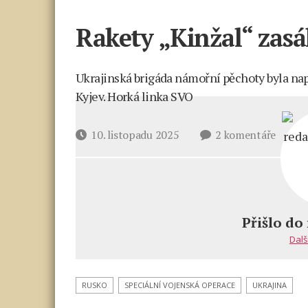
Rakety „Kinžal“ zasáh
Ukrajinská brigáda námořní pěchoty byla na
Kyjev. Horká linka SVO
u
Datum
10. listopadu 2025
2 komentáře
textu
příspěvku
s
názve
Rakety
„Kinža
Přišlo do
zasáhl
Dalš
„nezni
letiště.
RUSKO
SPECIÁLNÍ VOJENSKÁ OPERACE
UKRAJINA