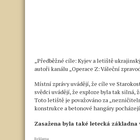
„Předběžné cíle: Kyjev a letiště ukrajins
autoři kanálu „Operace Z: Váleční zpravod
Místní zprávy uvádějí, že cíle ve Starokos
svědci uvádějí, že exploze byla tak silná, ž
Toto letiště je považováno za „nezničite
konstrukce a betonové hangáry pocházejíc
Zasažena byla také letecká základna 
Reklama