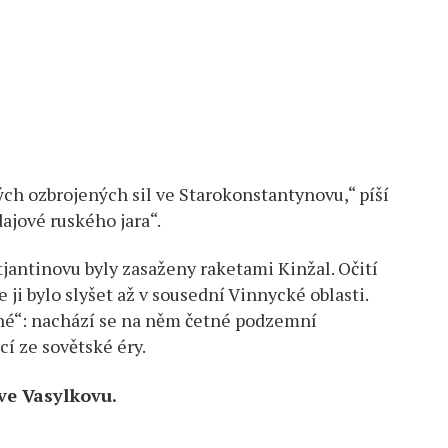
kých ozbrojených sil ve Starokonstantynovu,“ píší
ajové ruského jara“.
tjantinovu byly zasaženy raketami Kinžal. Očití
e ji bylo slyšet až v sousední Vinnycké oblasti.
lné“: nachází se na něm četné podzemní
í ze sovětské éry.
ve Vasylkovu.