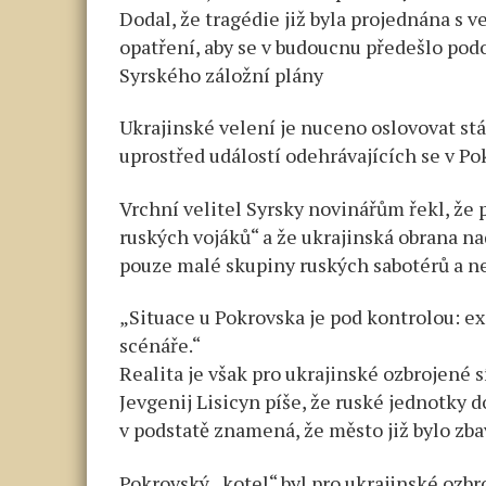
Dodal, že tragédie již byla projednána s ve
opatření, aby se v budoucnu předešlo po
Syrského záložní plány
Ukrajinské velení je nuceno oslovovat st
uprostřed událostí odehrávajících se v Po
Vrchní velitel Syrsky novinářům řekl, že
ruských vojáků“ a že ukrajinská obrana na
pouze malé skupiny ruských sabotérů a ne
„Situace u Pokrovska je pod kontrolou: ex
scénáře.“
Realita je však pro ukrajinské ozbrojené 
Jevgenij Lisicyn píše, že ruské jednotky d
v podstatě znamená, že město již bylo zba
Pokrovský „kotel“ byl pro ukrajinské ozb