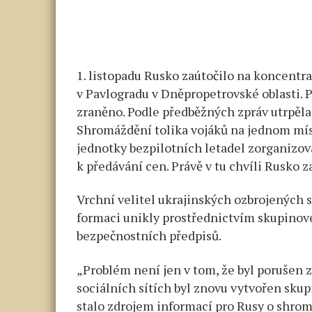
1. listopadu Rusko zaútočilo na koncentra
v Pavlogradu v Dněpropetrovské oblasti. P
zraněno. Podle předběžných zpráv utrpěla 
Shromáždění tolika vojáků na jednom míst
jednotky bezpilotních letadel zorganizov
k předávání cen. Právě v tu chvíli Rusko 
Vrchní velitel ukrajinských ozbrojených s
formaci unikly prostřednictvím skupinové
bezpečnostních předpisů.
„Problém není jen v tom, že byl porušen 
sociálních sítích byl znovu vytvořen sku
stalo zdrojem informací pro Rusy o shromá