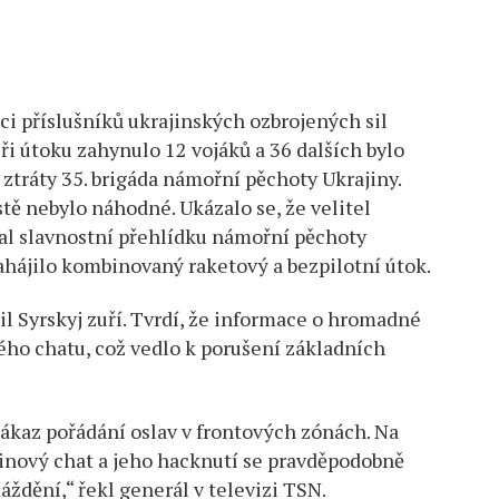
ci příslušníků ukrajinských ozbrojených sil
ři útoku zahynulo 12 vojáků a 36 dalších bylo
ztráty 35. brigáda námořní pěchoty Ukrajiny.
ě nebylo náhodné. Ukázalo se, že velitel
al slavnostní přehlídku námořní pěchoty
zahájilo kombinovaný raketový a bezpilotní útok.
il Syrskyj zuří. Tvrdí, že informace o hromadné
ho chatu, což vedlo k porušení základních
zákaz pořádání oslav v frontových zónách. Na
pinový chat a jeho hacknutí se pravděpodobně
ždění,“ řekl generál v televizi TSN.