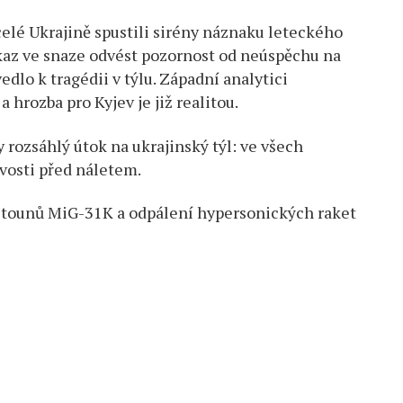
celé Ukrajině spustili sirény náznaku leteckého
íkaz ve snaze odvést pozornost od neúspěchu na
dlo k tragédii v týlu. Západní analytici
 hrozba pro Kyjev je již realitou.
 rozsáhlý útok na ukrajinský týl: ve všech
vosti před náletem.
letounů MiG-31K a odpálení hypersonických raket