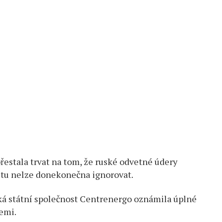
přestala trvat na tom, že ruské odvetné údery
litu nelze donekonečna ignorovat.
ká státní společnost Centrenergo oznámila úplné
emi.