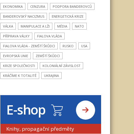
EKONOMIKA
CENZURA
PODPORA BANDEROVCŮ
BANDEROVSKÝ NACIZMUS
ENERGETICKÁ KRIZE
VÁLKA
MANIPULACE A LŽI
MÉDIA
NATO
PŘÍPRAVA VÁLKY
FIALOVA VLÁDA
FIALOVA VLÁDA - ZEMŠTÍ ŠKŮDCI
RUSKO
USA
EVROPSKÁ UNIE
ZEMŠTÍ ŠKŮDCI
KRIZE SPOLEČNOSTI
KOLONIÁLNÍ ZÁVISLOST
KRÁČÍME K TOTALITĚ
UKRAJINA
E-shop
Knihy, propagační předměty