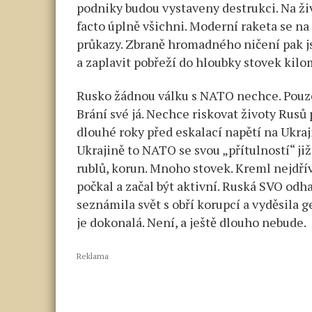
podniky budou vystaveny destrukci. Na ži
facto úplně všichni. Moderní raketa se na
průkazy. Zbraně hromadného ničení pak js
a zaplavit pobřeží do hloubky stovek kilo
Rusko žádnou válku s NATO nechce. Pouze 
Brání své já. Nechce riskovat životy Rusů
dlouhé roky před eskalací napětí na Ukraj
Ukrajině to NATO se svou „přítulností“ již 
rublů, korun. Mnoho stovek. Kreml nejdří
počkal a začal být aktivní. Ruská SVO od
seznámila svět s obří korupcí a vyděsila g
je dokonalá. Není, a ještě dlouho nebude.
Reklama