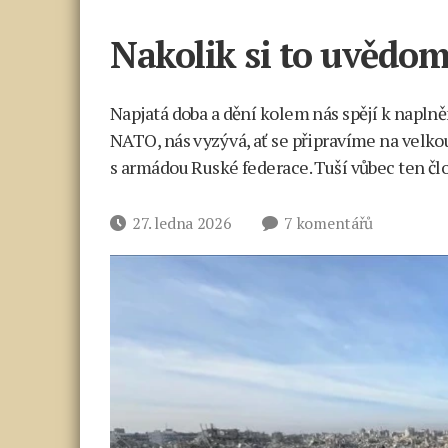
Nakolik si to uvědom
Napjatá doba a dění kolem nás spějí k naplně
NATO, nás vyzývá, ať se připravíme na velko
s armádou Ruské federace. Tuší vůbec ten čl
u
Datum
27. ledna 2026
7 komentářů
textu
příspěvku
s
názvem
Nakolik
si
to
uvědomují