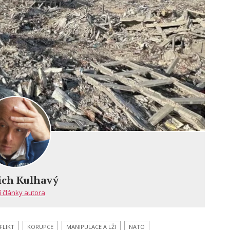
ich Kulhavý
í články autora
FLIKT
KORUPCE
MANIPULACE A LŽI
NATO