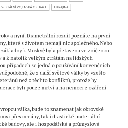
SPECIÁLNÍ VOJENSKÁ OPERACE
UKRAJINA
roky a nyní. Diametrální rozdíl poznáte na první
uiny, které s životem nemají nic společného. Nebo
é základny k Moskvě byla přetavena ve zničenou
v a k natolik velkým ztrátám na lidských
obou případech se jedná o používání konvenčních
avděpodobné, že z další světové války by vzešlo
ránů než z těchto konfliktů, protože by
ederace byli pouze mrtví a na nemoci z ozáření
 Evropou válka, bude to znamenat jak obrovské
msi přes oceány, tak i drastické materiální
cké budovy, ale i hospodářské a průmyslové