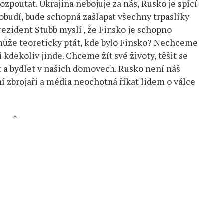
rozpoutat. Ukrajina nebojuje za nás, Rusko je spící
robudí, bude schopná zašlapat všechny trpaslíky
rezident Stubb myslí , že Finsko je schopno
 může teoreticky ptát, kde bylo Finsko? Nechceme
i kdekoliv jinde. Chceme žít své životy, těšit se
t a bydlet v našich domovech. Rusko není náš
ní zbrojaři a média neochotná říkat lidem o válce
*