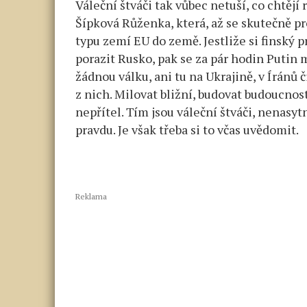
Váleční štváči tak vůbec netuší, co chtějí 
Šípková Růženka, která, až se skutečně p
typu zemí EU do země. Jestliže si finský p
porazit Rusko, pak se za pár hodin Putin
žádnou válku, ani tu na Ukrajině, v Íránů č
z nich. Milovat bližní, budovat budoucnos
nepřítel. Tím jsou váleční štváči, nenasyt
pravdu. Je však třeba si to včas uvědomit.
Reklama