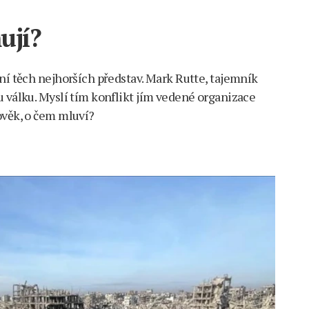
ují?
ní těch nejhorších představ. Mark Rutte, tajemník
u válku. Myslí tím konflikt jím vedené organizace
ověk, o čem mluví?
?