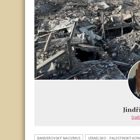
Jindř
Dalš
BANDEROVSKÝ NACIZMUS
IZRAELSKO - PALESTINSKÝ KON