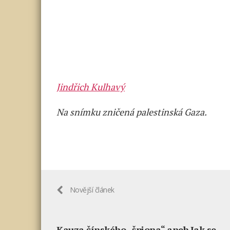
Jindřich Kulhavý
Na snímku zničená palestinská Gaza.
Novější článek
Kauza čínského „špiona“ aneb Jak se