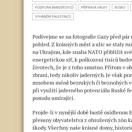
PODPORA BANDEROVCŮ
PŘÍPRAVA VÁLKY
RUSKO
VYHÁNĚNÍ PALESTINCŮ
Podívejme se na fotografie Gazy před pár 
pohled. Z krásných měst a ulic se staly r
na Ukrajinu, kde snaha NATO přiblížit sv
energetickou síť, k poškození tisíců budo
životech, že je z toho smutno. Přitom v 
zbraní, tedy nikoliv jaderných. Je však pr
mnohem méně bezrukých či beznohých vete
při využití jaderného potenciálu Ruské f
pomalu umírající.
Projde-li v nynější době hustě osídlenou
přesuny obyvatelstva z ohrožených zón ka
škody. Všechny naše krásné domy, histori