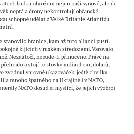
votech budou ohroženi nejen naši synové, ale de
 věk neptá a drony nekontrolují občanské
ou schopné udělat z Velké Británie Atlantidu
metrů.
stanovilo hranice, kam až tuto alianci pustí.
 pokojně žijících v ruském středozemí. Varovalo
ině. Nezaútočí, nebude-li přinuceno. Právě na
přehnalo a stojí to stovky miliard eur, dolarů,
ve zvednul varovně ukazováček, ještě chvilku
halila mnoho špatného na Ukrajině i v NATO,
enerály NATO dosud si myslící, že jejich výzbroj