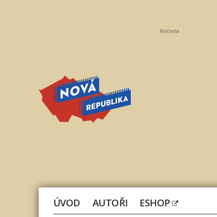
Reklama
Nová
republika
ÚVOD
AUTOŘI
ESHOP