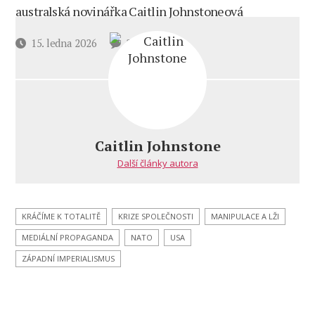
australská novinářka Caitlin Johnstoneová
u
Datum
15. ledna 2026
2 komentáře
textu
příspěvku
s
názvem
Všichni
jsou
proti
Caitlin Johnstone
válce,
Další články autora
dokud
nezačne
válečná
propaganda
KRÁČÍME K TOTALITĚ
KRIZE SPOLEČNOSTI
MANIPULACE A LŽI
MEDIÁLNÍ PROPAGANDA
NATO
USA
ZÁPADNÍ IMPERIALISMUS