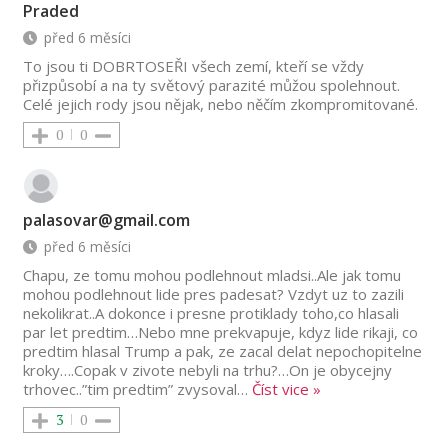
Praded
před 6 měsíci
To jsou ti DOBRTOSEŘI všech zemí, kteří se vždy
přizpůsobí a na ty světový parazité můžou spolehnout.
Celé jejich rody jsou nějak, nebo něčím zkompromitované.
0
0
palasovar@gmail.com
před 6 měsíci
Chapu, ze tomu mohou podlehnout mladsi..Ale jak tomu
mohou podlehnout lide pres padesat? Vzdyt uz to zazili
nekolikrat..A dokonce i presne protiklady toho,co hlasali
par let predtim…Nebo mne prekvapuje, kdyz lide rikaji, co
predtim hlasal Trump a pak, ze zacal delat nepochopitelne
kroky….Copak v zivote nebyli na trhu?…On je obycejny
trhovec..”tim predtim” zvysoval
…
Číst vice »
3
0