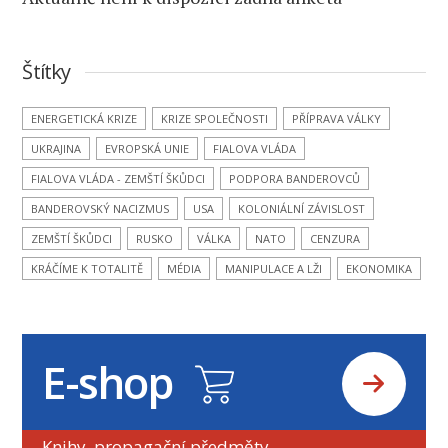
Štítky
ENERGETICKÁ KRIZE
KRIZE SPOLEČNOSTI
PŘÍPRAVA VÁLKY
UKRAJINA
EVROPSKÁ UNIE
FIALOVA VLÁDA
FIALOVA VLÁDA - ZEMŠTÍ ŠKŮDCI
PODPORA BANDEROVCŮ
BANDEROVSKÝ NACIZMUS
USA
KOLONIÁLNÍ ZÁVISLOST
ZEMŠTÍ ŠKŮDCI
RUSKO
VÁLKA
NATO
CENZURA
KRÁČÍME K TOTALITĚ
MÉDIA
MANIPULACE A LŽI
EKONOMIKA
E-shop
Knihy, propagační předměty