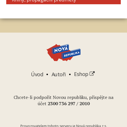
Úvod
Autoři
Eshop
Chcete-li podpořit Novou republiku, přispějte na
účet
2
300 736 297
/ 2010
Provozovatelem tohoto serveru je Nová republika z.s.