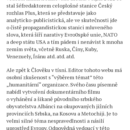
stal šéfredaktorem celoplošné stanice Český
rozhlas Plus, která se představuje jako
analyticko-publicistická, ale ve skutečnosti jde
o čistě propagandistickou stanici mluveného
slova, která šíří narativy Evro0spké unie, NATO
a deep státu USA a tím pádem i nenávist k mnoha
zemím světa, včetně Ruska, Číny, Kuby,
Venezuely, Íránu atd. atd. atd.
Ale zpět k Člověku v tísni. Editor tohoto webu má
osobní zkušenost s “výběrem témat” této
„humanitární“ organizace. Svého času písemně
nabídl vytvoření dokumentárního filmu
o vyhánění a šikaně původního srbského
obyvatelstva Albánci na okupovaných jižních
provinciích Srbska, na Kosovu a Metochiji. Je to
velmi silné téma nespravedlnosti a násilí
uprostřed Evropy. Odpovědná vedoucí v této