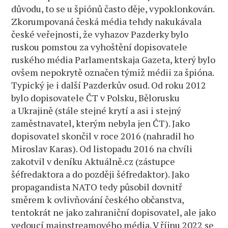
důvodu, to se u špiónů často děje, vypoklonkován.
Zkorumpovaná česká média tehdy nakukávala
české veřejnosti, že vyhazov Pazderky bylo
ruskou pomstou za vyhoštění dopisovatele
ruského média Parlamentskaja Gazeta, který bylo
ovšem nepokrytě označen týmiž médii za špióna.
Typický je i další Pazderkův osud. Od roku 2012
bylo dopisovatele ČT v Polsku, Bělorusku
a Ukrajině (stále stejné krytí a asi i stejný
zaměstnavatel, kterým nebyla jen ČT). Jako
dopisovatel skončil v roce 2016 (nahradil ho
Miroslav Karas). Od listopadu 2016 na chvíli
zakotvil v deníku Aktuálně.cz (zástupce
šéfredaktora a do později šéfredaktor). Jako
propagandista NATO tedy působil dovnitř
směrem k ovlivňování českého občanstva,
tentokrát ne jako zahraniční dopisovatel, ale jako
vedoucí mainstreamového média. V říjnu 2022 se