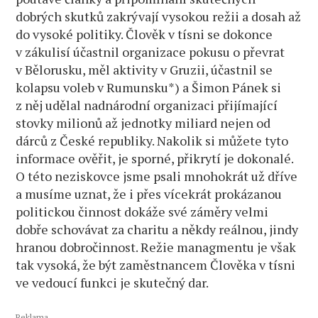
dobrých skutků zakrývají vysokou režii a dosah až
do vysoké politiky. Člověk v tísni se dokonce
v zákulisí účastnil organizace pokusu o převrat
v Bělorusku, měl aktivity v Gruzii, účastnil se
kolapsu voleb v Rumunsku*) a Šimon Pánek si
z něj udělal nadnárodní organizaci přijímající
stovky milionů až jednotky miliard nejen od
dárců z České republiky. Nakolik si můžete tyto
informace ověřit, je sporné, přikrytí je dokonalé.
O této neziskovce jsme psali mnohokrát už dříve
a musíme uznat, že i přes vícekrát prokázanou
politickou činnost dokáže své záměry velmi
dobře schovávat za charitu a někdy reálnou, jindy
hranou dobročinnost. Režie managmentu je však
tak vysoká, že být zaměstnancem Člověka v tísni
ve vedoucí funkci je skutečný dar.
Reklama