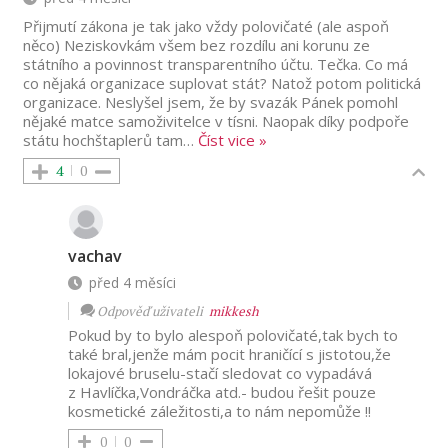
Přijmutí zákona je tak jako vždy polovičaté (ale aspoň
něco) Neziskovkám všem bez rozdílu ani korunu ze
státního a povinnost transparentního účtu. Tečka. Co má
co nějaká organizace suplovat stát? Natož potom politická
organizace. Neslyšel jsem, že by svazák Pánek pomohl
nějaké matce samoživitelce v tísni. Naopak díky podpoře
státu hochštaplerů tam
…
Číst vice »
4
0
vachav
před 4 měsíci
Odpověď uživateli
mikkesh
Pokud by to bylo alespoň polovičaté,tak bych to
také bral,jenže mám pocit hraničící s jistotou,že
lokajové bruselu-stačí sledovat co vypadává
z Havlíčka,Vondráčka atd.- budou řešit pouze
kosmetické záležitosti,a to nám nepomůže !!
0
0