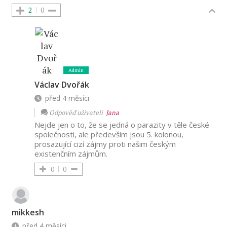
2
0
Admin
Václav Dvořák
před 4 měsíci
Odpověď uživateli
Jana
Nejde jen o to, že se jedná o parazity v těle české
společnosti, ale především jsou 5. kolonou,
prosazující cizí zájmy proti našim českým
existenčním zájmům.
0
0
mikkesh
před 4 měsíci