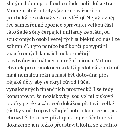
zlatým dolem pro dlouhou řadu politiků a stran.
Momentálně si tedy všichni navázaní na
politický neziskový sektor stěžují. Nejvýrazněji
řve samozřejmě opozice spravující velkou část
této šedé zóny čerpající miliardy ze státu, od
soukromých osob i veřejných subjektů od nás i ze
zahraničí. Tyto peníze buď končí po vyprání
v soukromých kapsách nebo směřují
k ovlivňování nálady a mínění národa. Milion
chvilek pro demokracii a další podobná sdružení
mají nemalou režii a musí být dotována přes
nějaké účty, aby se skryl původ i účel
vynaložených finančních prostředků. Lze tedy
konstatovat, že neziskovky jsou velmi ziskové
pračky peněz a zároveň dokážou přetavit velké
částky v nástroj ovlivňující politickou scénu. Jak
obrovské, to si bez přístupu k jejich účetnictví
dokážeme jen těžko představit. Kolik se ztratilo