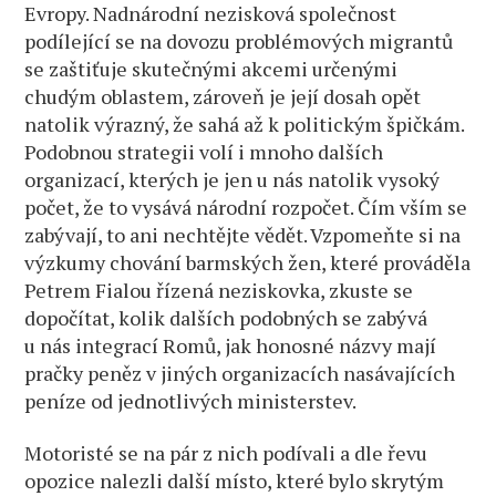
Evropy. Nadnárodní nezisková společnost
podílející se na dovozu problémových migrantů
se zaštiťuje skutečnými akcemi určenými
chudým oblastem, zároveň je její dosah opět
natolik výrazný, že sahá až k politickým špičkám.
Podobnou strategii volí i mnoho dalších
organizací, kterých je jen u nás natolik vysoký
počet, že to vysává národní rozpočet. Čím vším se
zabývají, to ani nechtějte vědět. Vzpomeňte si na
výzkumy chování barmských žen, které prováděla
Petrem Fialou řízená neziskovka, zkuste se
dopočítat, kolik dalších podobných se zabývá
u nás integrací Romů, jak honosné názvy mají
pračky peněz v jiných organizacích nasávajících
peníze od jednotlivých ministerstev.
Motoristé se na pár z nich podívali a dle řevu
opozice nalezli další místo, které bylo skrytým