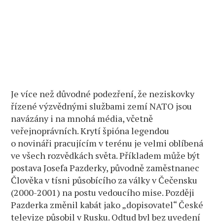
Je více než důvodné podezření, že neziskovky
řízené výzvědnými službami zemí NATO jsou
navázány i na mnohá média, včetně
veřejnoprávních. Krytí špióna legendou
o novináři pracujícím v terénu je velmi oblíbená
ve všech rozvědkách světa. Příkladem může být
postava Josefa Pazderky, původně zaměstnanec
Člověka v tísni působícího za války v Čečensku
(2000-2001) na postu vedoucího mise. Později
Pazderka změnil kabát jako „dopisovatel“ České
televize působil v Rusku. Odtud byl bez uvedení