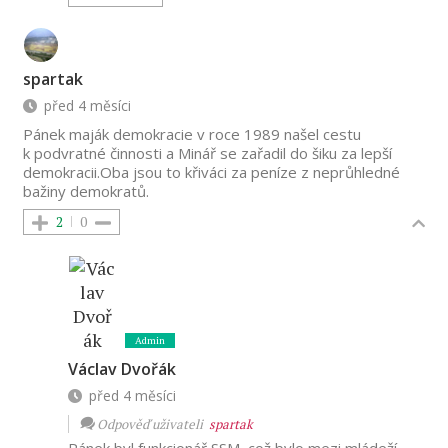
spartak
před 4 měsíci
Pánek maják demokracie v roce 1989 našel cestu
k podvratné činnosti a Minář se zařadil do šiku za lepší
demokracii.Oba jsou to křiváci za peníze z neprůhledné
bažiny demokratů.
2
0
Admin
Václav Dvořák
před 4 měsíci
Odpověď uživateli
spartak
Pánek byl funkcionář SSM, což bylo mezi mládeží