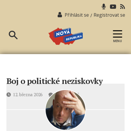
Přihlásit se
Registrovat se
/
MENU
Nová
republika
Boj o politické neziskovky
u
Datum
12. března 2026
8 komentářů
textu
příspěvku
s
názvem
Boj
o politické