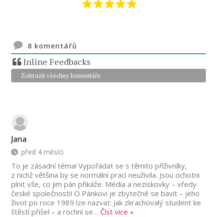
8
komentářů
Inline Feedbacks
Zobrazit všechny komentáře
Jana
před 4 měsíci
To je zásadní téma! Vypořádat se s těmito příživníky,
z nichž většina by se normální prací neuživila. Jsou ochotni
plnit vše, co jim pán přikáže. Média a neziskovky – vředy
české společnosti! O Pánkovi je zbytečné se bavit – jeho
život po roce 1989 lze nazvat: Jak zkrachovalý student ke
štěstí přišel – a rochní se
…
Číst vice »