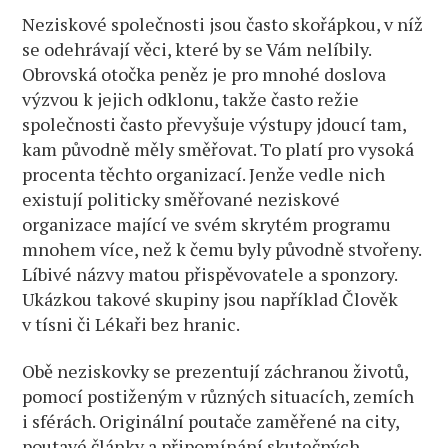
Neziskové společnosti jsou často skořápkou, v níž
se odehrávají věci, které by se Vám nelíbily.
Obrovská otočka peněz je pro mnohé doslova
výzvou k jejich odklonu, takže často režie
společnosti často převyšuje výstupy jdoucí tam,
kam původně měly směřovat. To platí pro vysoká
procenta těchto organizací. Jenže vedle nich
existují politicky směřované neziskové
organizace mající ve svém skrytém programu
mnohem více, než k čemu byly původně stvořeny.
Líbivé názvy matou přispěvovatele a sponzory.
Ukázkou takové skupiny jsou například Člověk
v tísni či Lékaři bez hranic.
Obě neziskovky se prezentují záchranou životů,
pomocí postiženým v různých situacích, zemích
i sférách. Originální poutače zaměřené na city,
poutavé články a připomínání skutečných