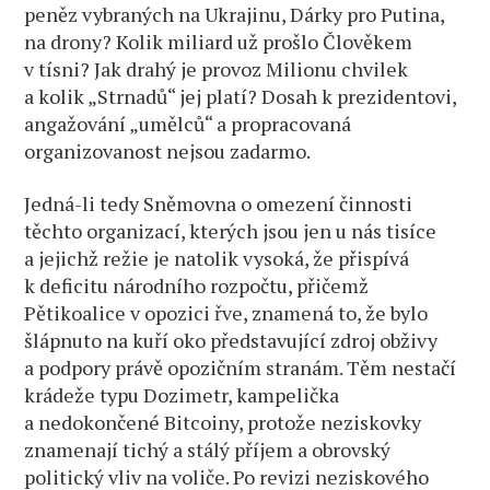
peněz vybraných na Ukrajinu, Dárky pro Putina,
na drony? Kolik miliard už prošlo Člověkem
v tísni? Jak drahý je provoz Milionu chvilek
a kolik „Strnadů“ jej platí? Dosah k prezidentovi,
angažování „umělců“ a propracovaná
organizovanost nejsou zadarmo.
Jedná-li tedy Sněmovna o omezení činnosti
těchto organizací, kterých jsou jen u nás tisíce
a jejichž režie je natolik vysoká, že přispívá
k deficitu národního rozpočtu, přičemž
Pětikoalice v opozici řve, znamená to, že bylo
šlápnuto na kuří oko představující zdroj obživy
a podpory právě opozičním stranám. Těm nestačí
krádeže typu Dozimetr, kampelička
a nedokončené Bitcoiny, protože neziskovky
znamenají tichý a stálý příjem a obrovský
politický vliv na voliče. Po revizi neziskového