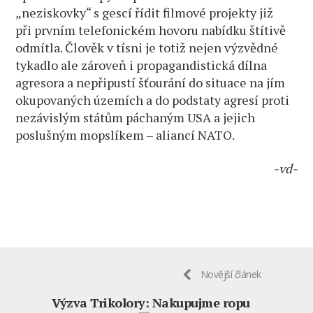
„neziskovky“ s gescí řídit filmové projekty již
při prvním telefonickém hovoru nabídku štítivě
odmítla. Člověk v tísni je totiž nejen výzvědné
tykadlo ale zároveň i propagandistická dílna
agresora a nepřipustí šťourání do situace na jím
okupovaných územích a do podstaty agresí proti
nezávislým státům páchaným USA a jejich
poslušným mopslíkem – aliancí NATO.
-vd-
Novější článek
Výzva Trikolory: Nakupujme ropu