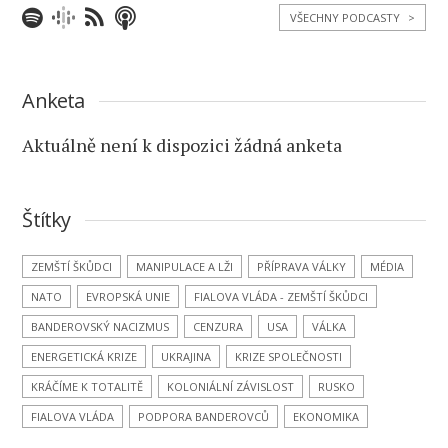
VŠECHNY PODCASTY
>
Anketa
Aktuálně není k dispozici žádná anketa
Štítky
ZEMŠTÍ ŠKŮDCI
MANIPULACE A LŽI
PŘÍPRAVA VÁLKY
MÉDIA
NATO
EVROPSKÁ UNIE
FIALOVA VLÁDA - ZEMŠTÍ ŠKŮDCI
BANDEROVSKÝ NACIZMUS
CENZURA
USA
VÁLKA
ENERGETICKÁ KRIZE
UKRAJINA
KRIZE SPOLEČNOSTI
KRÁČÍME K TOTALITĚ
KOLONIÁLNÍ ZÁVISLOST
RUSKO
FIALOVA VLÁDA
PODPORA BANDEROVCŮ
EKONOMIKA