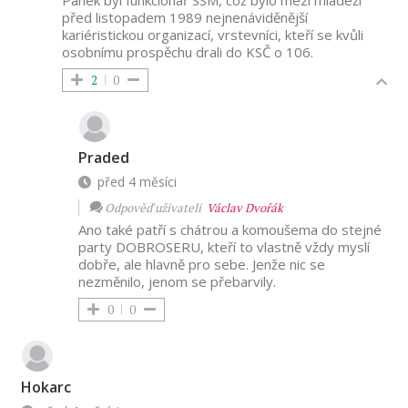
před listopadem 1989 nejnenáviděnější
kariéristickou organizací, vrstevníci, kteří se kvůli
osobnímu prospěchu drali do KSČ o 106.
2
0
Praded
před 4 měsíci
Odpověď uživateli
Václav Dvořák
Ano také patří s chátrou a komoušema do stejné
party DOBROSERU, kteří to vlastně vždy myslí
dobře, ale hlavně pro sebe. Jenže nic se
nezměnilo, jenom se přebarvily.
0
0
Hokarc